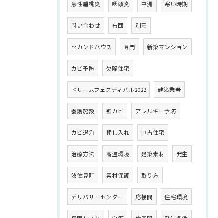
急性扁桃炎
咽頭炎
中洲
寒い時期
問い合わせ
布団
別荘
セカンドハウス
専門
新築マンション
カビ予防
欠陥住宅
ドリームフェスティバル2022
建築業者
養護施設
壁カビ
アレルギー予防
カビ退治
押し入れ
中古住宅
治療方法
高温環境
建築素材
発生
波佐見町
素材保護
取り方
デリバリーセンター
応接間
住宅環境