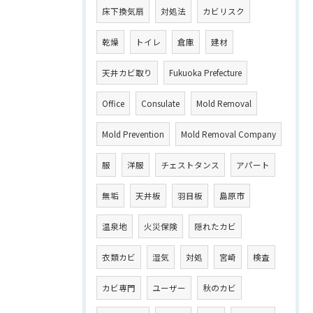
床下換気扇
対処法
カビリスク
乾燥
トイレ
倉庫
建材
天井カビ取り
Fukuoka Prefecture
Office
Consulate
Mold Removal
Mold Prevention
Mold Removal Company
服
洋服
チェストタンス
アパート
無垢
天井板
羽目板
島原市
温泉地
火災保険
隠れたカビ
衣類カビ
湿気
対処
宮崎
検査
カビ専門
ユーザー
秋のカビ