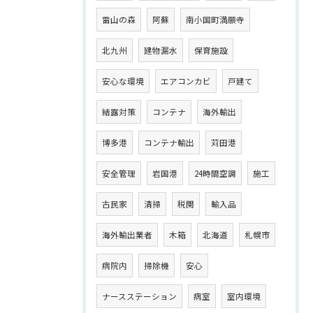
雷山の森
阿蘇
南小国町満願寺
北九州
建物漏水
保育施設
安心な環境
エアコンカビ
戸建て
結露対策
コンテナ
海外輸出
博多港
コンテナ輸出
苅田港
安全管理
岩国港
24時間空調
施工
古民家
清掃
税関
輸入品
海外輸出業者
木箱
北海道
札幌市
病院内
掃除機
安心
ナースステーション
病室
室内環境