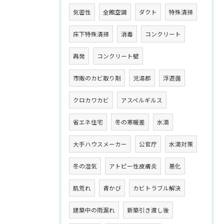
気密性
全館空調
ダクト
特殊清掃
床下特殊清掃
消毒
コンクリート
再発
コンクリート壁
市販のカビ取り剤
児湯郡
浮遊菌
クロカワカビ
アスペルギルス
省エネ住宅
冬の寒暖差
水滴
大手ハウスメーカー
公官庁
水滴対策
冬の湿気
アトピー性皮膚炎
悪化
肌荒れ
青かび
カビトラブル解決
建築中の雨漏れ
新築引き渡し後