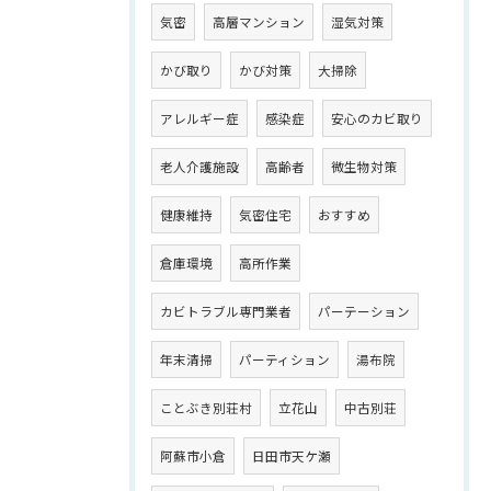
気密
高層マンション
湿気対策
かび取り
かび対策
大掃除
アレルギー症
感染症
安心のカビ取り
老人介護施設
高齢者
微生物対策
健康維持
気密住宅
おすすめ
倉庫環境
高所作業
カビトラブル専門業者
パーテーション
年末清掃
パーティション
湯布院
ことぶき別荘村
立花山
中古別荘
阿蘇市小倉
日田市天ケ瀬