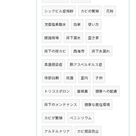
シックビル症候群
カビの繁殖
花粉
次亜塩素酸水
効果
使い方
建設現場
床下漏水
空き家
床下の除カビ
西海市
床下水漏れ
真菌感染症
肺アスペルギルス症
体部白癬
抗菌
室内
子供
トリコスポロン
屋根裏
健康への配慮
床下のメンテナンス
健康な居住環境
カビが繁殖
ペニシリウム
アルテルナリア
カビ感染防止