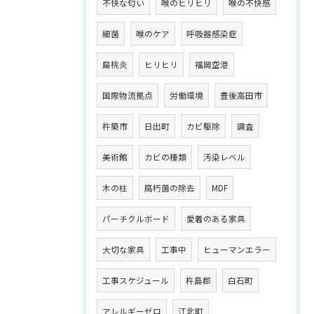
不快な匂い
喉のヒリヒリ
喉の不快感
細菌
喉のケア
呼吸器感染症
扁桃炎
ヒリヒリ
福岡空港
国際物流拠点
労働環境
豊後高田市
杵築市
日出町
カビ駆除
調査
美術館
カビの種類
汚染レベル
木の柱
腐朽菌の除去
MDF
パーチクルボード
愛着のある家具
大切な家具
工事中
ヒューマンエラー
工事スケジュール
杵島郡
白石町
アレルギーゼロ
江北町