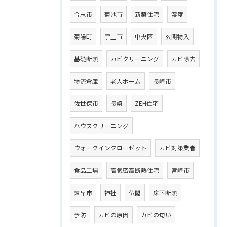
合志市
菊池市
新築住宅
湿度
菊陽町
宇土市
中央区
玄関物入
基礎断熱
カビクリーニング
カビ除去
物流倉庫
老人ホーム
長崎市
佐世保市
長崎
ZEH住宅
ハウスクリーニング
ウォークインクローゼット
カビ対策業者
食品工場
高気密高断熱住宅
宮崎市
諫早市
神社
仏閣
床下断熱
予防
カビの原因
カビの匂い