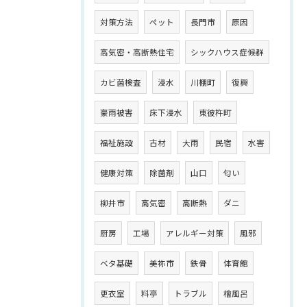
対策方法
ペット
長門市
原因
高気密・高断熱住宅
シックハウス症候群
カビ菌検査
浸水
川棚町
復興
豪雨被害
床下浸水
東彼杵町
福祉施設
古材
大雨
民宿
水害
健康対策
除菌剤
山口
匂い
柳井市
高気密
高断熱
ダニ
厨房
工場
アレルギー対策
風邪
ベタ基礎
美祢市
鉄骨
体育館
更衣室
料亭
トラブル
檜風呂