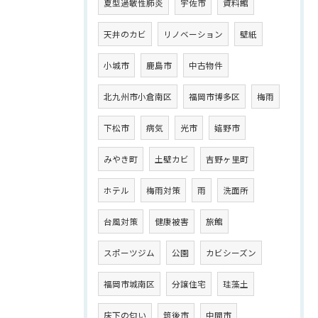
夏型過敏性肺炎
宇佐市
資料館
天井のカビ
リノベーション
壁紙
小城市
鹿島市
中古物件
北九州市小倉南区
福岡市博多区
梅雨
下松市
病気
光市
嬉野市
みやき町
土壁カビ
吉野ヶ里町
ホテル
梅雨対策
雨
洗面所
台風対策
健康被害
旅館
スポーツジム
公園
カビシーズン
福岡市城南区
分譲住宅
珪藻土
床下の匂い
筑後市
中間市