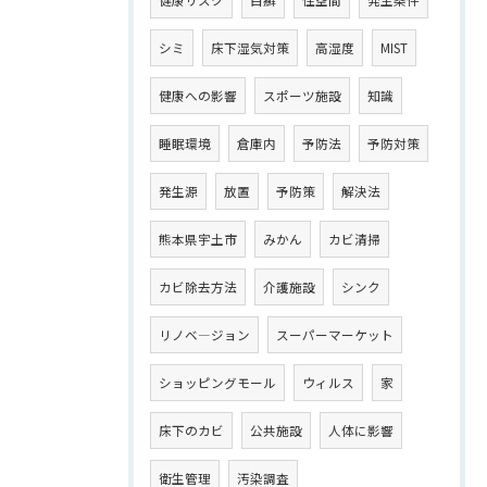
健康リスク
白癬
住空間
発生条件
シミ
床下湿気対策
高湿度
MIST
健康への影響
スポーツ施設
知識
睡眠環境
倉庫内
予防法
予防対策
発生源
放置
予防策
解決法
熊本県宇土市
みかん
カビ清掃
カビ除去方法
介護施設
シンク
リノベ―ジョン
スーパーマーケット
ショッピングモール
ウィルス
家
床下のカビ
公共施設
人体に影響
衛生管理
汚染調査