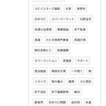
カビバスターズ福岡
お家
保育所
天井カビ
スパーマーケット
伝統住宅
快適な住環境
商業施設
床下乾燥
真菌
カビ対策専門業者
真菌対策
無料見積もり
医療機関
タワーマンション
真菌症
サポート
宿泊施設
咽頭炎対策
一戸建て
喉
イガイガ
喉の痛み
暖房
カビ感染
床下湿気
床下基礎断熱
解決
都城市
天井カビ問題
由布院
糸島