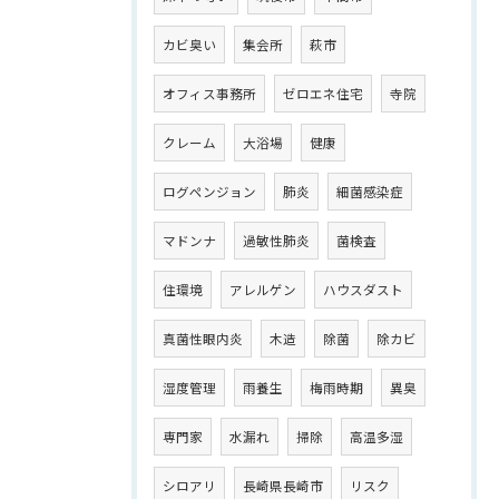
カビ臭い
集会所
萩市
オフィス事務所
ゼロエネ住宅
寺院
クレーム
大浴場
健康
ログペンジョン
肺炎
細菌感染症
マドンナ
過敏性肺炎
菌検査
住環境
アレルゲン
ハウスダスト
真菌性眼内炎
木造
除菌
除カビ
湿度管理
雨養生
梅雨時期
異臭
専門家
水漏れ
掃除
高温多湿
シロアリ
長崎県長崎市
リスク