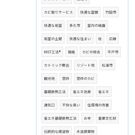
カビ取りサービス
快適な空間
竹田市
快適な和室
多久市
室内の結露
和室の土壁
快適な住まい
柱
広縁
MIST工法®
価格
カビの除去
平戸市
カトリック教会
リゾート地
松浦市
観光地
窓枠
窓枠のカビ
基礎断熱工法
省エネ効果
省エネ
通気口
不快な臭い
住環境の改善
省エネ基礎断熱工法
お寺
重要文化財
伝統的な建造物
木造建築物