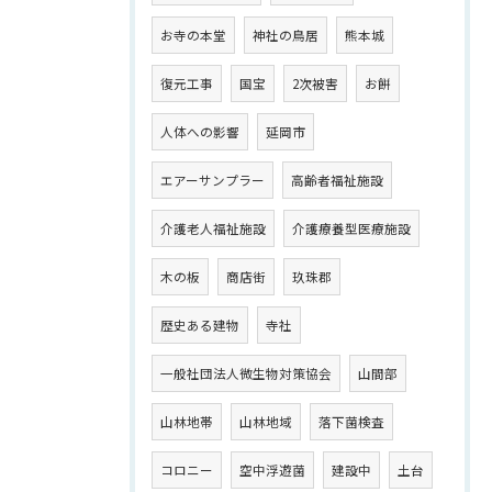
お寺の本堂
神社の鳥居
熊本城
復元工事
国宝
2次被害
お餅
人体への影響
延岡市
エアーサンプラー
高齢者福祉施設
介護老人福祉施設
介護療養型医療施設
木の板
商店街
玖珠郡
歴史ある建物
寺社
一般社団法人微生物対策協会
山間部
山林地帯
山林地域
落下菌検査
コロニー
空中浮遊菌
建設中
土台