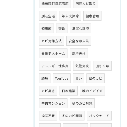
湯布院町塚原高原
別荘カビ取り
別荘生活
年末大掃除
健康管理
領事館
交番
清潔な環境
カビ対策方法
安全な除去法
養護老人ホーム
高所天井
アレルギー性鼻炎
気管支炎
長引く咳
頭痛
YouTube
臭い
壁のカビ
カビ臭さ
日本建築
喉のイガイガ
中古マンション
冬のカビ対策
換気不足
冬のカビ問題
バックヤード