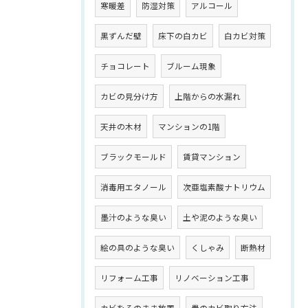
寒暖差
防湿対策
アルコール
黒ずんだ壁
床下の白カビ
白カビ対策
チョコレート
ブルーム現象
カビの見分け方
上階からの水漏れ
天井の木材
マンションの1階
ブラックモールド
賃貸マンション
消毒用エタノール
次亜塩素酸ナトリウム
墨汁のような臭い
土や泥のような臭い
絵の具のような臭い
くしゃみ
断熱材
リフォーム工事
リノベーション工事