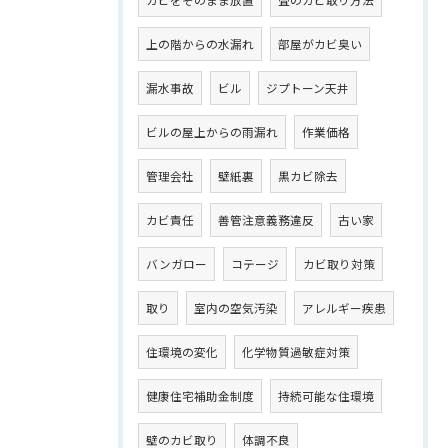
カビをそのまま放置
畳のカビ取り方法
上の階からの水漏れ
部屋がカビ臭い
漏水事故
ビル
ジプトーン天井
ビルの屋上からの雨漏れ
作業価格
管理会社
壁紙裏
黒カビ除去
カビ責任
善管注意義務違反
古い家
バンガロー
コテージ
カビ取り対策
取り
室内の空気汚染
アレルギー疾患
住環境の変化
化学物質過敏症対策
健康住宅補助金制度
持続可能な住環境
壁のカビ取り
体調不良