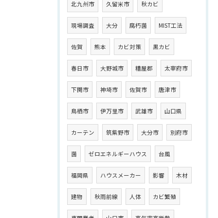
北九州市
久留米市
秋カビ
現場調査
大分
腐朽菌
MIST工法
佐賀
熊本
カビ対策
黒カビ
春日市
大野城市
糟屋郡
太宰府市
下関市
神埼市
佐賀市
唐津市
鳥栖市
伊万里市
武雄市
山口県
カーテン
筑紫野市
大分市
別府市
菌
ゼロエネルギーハウス
台風
福岡県
ハウスメーカー
影響
木材
建物
秋雨前線
人体
カビ繁殖