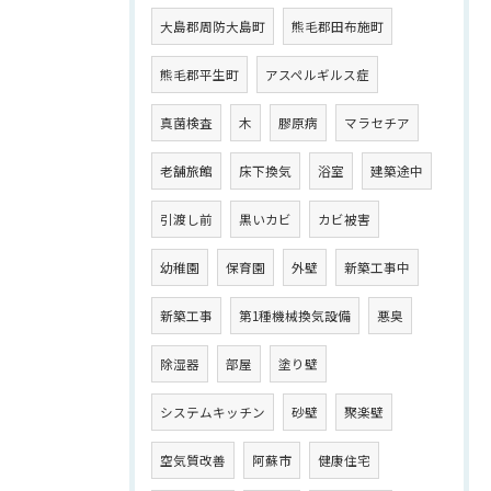
大島郡周防大島町
熊毛郡田布施町
熊毛郡平生町
アスペルギルス症
真菌検査
木
膠原病
マラセチア
老舗旅館
床下換気
浴室
建築途中
引渡し前
黒いカビ
カビ被害
幼稚園
保育園
外壁
新築工事中
新築工事
第1種機械換気設備
悪臭
除湿器
部屋
塗り壁
システムキッチン
砂壁
聚楽壁
空気質改善
阿蘇市
健康住宅