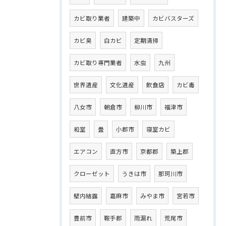
カビ取り業者
建築中
カビバスターズ
カビ臭
白カビ
定期清掃
カビ取り専門業者
水虫
九州
世界遺産
文化遺産
飲食店
カビ毒
八女市
朝倉市
柳川市
福津市
和室
畳
小郡市
寝室カビ
エアコン
直方市
京都郡
築上郡
クローゼット
うきは市
那珂川市
壁内結露
嘉麻市
みやま市
宮若市
豊前市
鞍手郡
雨漏れ
荒尾市