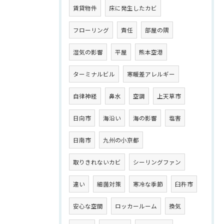
賃貸物件
床に発生したカビ
フローリング
責任
部屋の隅
湿気の影響
平屋
熊本空港
ターミナルビル
寒暖差アレルギー
自律神経
鼻水
空調
上天草市
日向市
海沿い
海の影響
塩害
日南市
九州の小京都
取りきれないカビ
シーリングファン
違い
細菌対策
寒冷な季節
臼杵市
安心な空間
ロッカールーム
換気