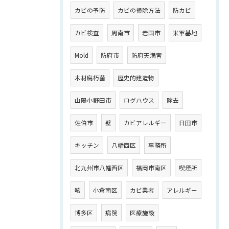
カビの予防
カビの掃除方法
防カビ
カビ検査
周南市
岩国市
米軍基地
Mold
防府市
防府天満宮
木材腐朽菌
歴史的建造物
山陽小野田市
ログハウス
除去
佐伯市
壁
カビアレルギー
日田市
キッチン
八幡西区
事務所
北九州市八幡西区
福岡市南区
喫煙所
咳
小倉南区
カビ業者
アレルギー
博多区
病院
医療施設