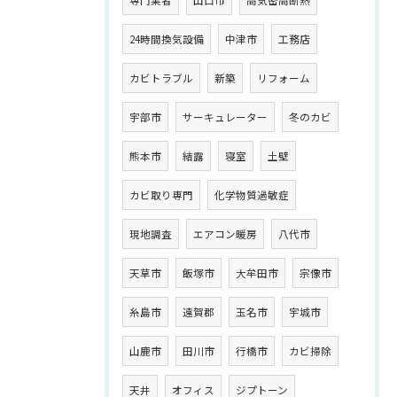
専門業者
山口市
高気密高断熱
24時間換気設備
中津市
工務店
カビトラブル
新築
リフォーム
宇部市
サーキュレーター
冬のカビ
熊本市
結露
寝室
土壁
カビ取り専門
化学物質過敏症
現地調査
エアコン暖房
八代市
天草市
飯塚市
大牟田市
宗像市
糸島市
遠賀郡
玉名市
宇城市
山鹿市
田川市
行橋市
カビ掃除
天井
オフィス
ジプトーン