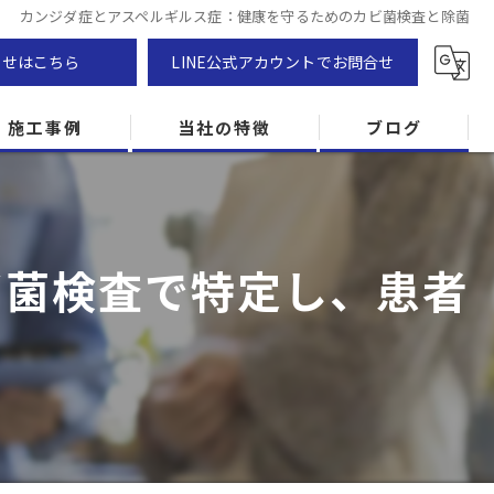
カンジダ症とアスペルギルス症：健康を守るためのカビ菌検査と除菌
わせはこちら
LINE公式アカウントでお問合せ
施工事例
当社の特徴
ブログ
カビ除去
防カビ
ビ菌検査で特定し、患者
カビ専門
ZEH住宅
カビ検査