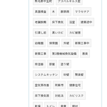
熊毛郡平生町
アスペルギルス症
真菌検査
木
膠原病
マラセチア
老舗旅館
床下換気
浴室
建築途中
引渡し前
黒いカビ
カビ被害
幼稚園
保育園
外壁
新築工事中
新築工事
第1種機械換気設備
悪臭
除湿器
部屋
塗り壁
システムキッチン
砂壁
聚楽壁
空気質改善
阿蘇市
健康住宅
床下換気扇
対処法
カビリスク
乾燥
トイレ
倉庫
建材