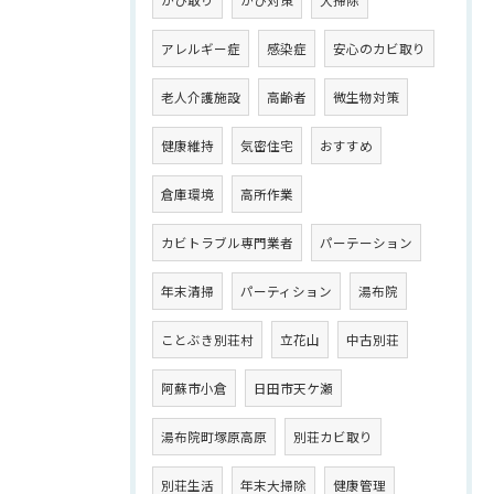
アレルギー症
感染症
安心のカビ取り
老人介護施設
高齢者
微生物対策
健康維持
気密住宅
おすすめ
倉庫環境
高所作業
カビトラブル専門業者
パーテーション
年末清掃
パーティション
湯布院
ことぶき別荘村
立花山
中古別荘
阿蘇市小倉
日田市天ケ瀬
湯布院町塚原高原
別荘カビ取り
別荘生活
年末大掃除
健康管理