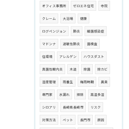
オフィス事務所
ゼロエネ住宅
寺院
クレーム
大浴場
健康
ログペンジョン
肺炎
細菌感染症
マドンナ
過敏性肺炎
菌検査
住環境
アレルゲン
ハウスダスト
真菌性眼内炎
木造
除菌
除カビ
湿度管理
雨養生
梅雨時期
異臭
専門家
水漏れ
掃除
高温多湿
シロアリ
長崎県長崎市
リスク
対策方法
ペット
長門市
原因