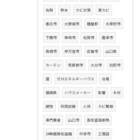
佐賀
熊本
カビ対策
黒カビ
春日市
大野城市
糟屋郡
太宰府市
下関市
神埼市
佐賀市
唐津市
鳥栖市
伊万里市
武雄市
山口県
カーテン
筑紫野市
大分市
別府市
菌
ゼロエネルギーハウス
台風
福岡県
ハウスメーカー
影響
木材
建物
秋雨前線
人体
カビ繁殖
専門業者
山口市
高気密高断熱
24時間換気設備
中津市
工務店