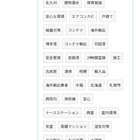
北九州
建物漏水
保育施設
安心な環境
エアコンカビ
戸建て
結露対策
コンテナ
海外輸出
博多港
コンテナ輸出
苅田港
安全管理
岩国港
24時間空調
施工
古民家
清掃
税関
輸入品
海外輸出業者
木箱
北海道
札幌市
病院内
掃除機
安心
ナースステーション
病室
室内環境
気密
高層マンション
湿気対策
かび取り
かび対策
大掃除