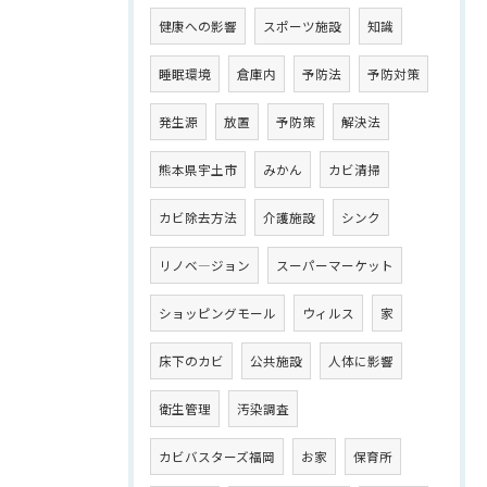
健康への影響
スポーツ施設
知識
睡眠環境
倉庫内
予防法
予防対策
発生源
放置
予防策
解決法
熊本県宇土市
みかん
カビ清掃
カビ除去方法
介護施設
シンク
リノベ―ジョン
スーパーマーケット
ショッピングモール
ウィルス
家
床下のカビ
公共施設
人体に影響
衛生管理
汚染調査
カビバスターズ福岡
お家
保育所