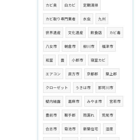
カビ臭
白カビ
定期清掃
カビ取り専門業者
水虫
九州
世界遺産
文化遺産
飲食店
カビ毒
八女市
朝倉市
柳川市
福津市
和室
畳
小郡市
寝室カビ
エアコン
直方市
京都郡
築上郡
クローゼット
うきは市
那珂川市
壁内結露
嘉麻市
みやま市
宮若市
豊前市
鞍手郡
雨漏れ
荒尾市
合志市
菊池市
新築住宅
湿度