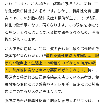
されています。この場所で、酸素が吸収され、同時に二
酸化炭素が排出されるのです。しかし、特発性間質性肺
炎では、この肺胞の壁に炎症や損傷が生じ、その結果、
肺胞の壁が厚くなり、硬くなります。この現象を線維化
と呼び、それによってガス交換が阻害されるため、呼吸
機能が低下します。
この疾患の症状は、通常、痰を伴わない咳や労作時の呼
吸困難が見られます。特
発性間質性肺炎の原因には、膠
原病や職業上・生活上での粉塵やカビなどの抗原の吸
入、薬剤性肺炎など様々な要因が考えられます。
特に、
膠原病と呼ばれる自己免疫疾患を患っている患者は、免
疫機能の変化により感染症やアレルギー反応による肺疾
患に罹患するリスクが高まります。
膠原病患者が特発性間質性肺炎に罹患するリスクは、カ