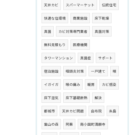
天井カビ
スパーマーケット
伝統住宅
快適な住環境
商業施設
床下乾燥
真菌
カビ対策専門業者
真菌対策
無料見積もり
医療機関
タワーマンション
真菌症
サポート
宿泊施設
咽頭炎対策
一戸建て
喉
イガイガ
喉の痛み
暖房
カビ感染
床下湿気
床下基礎断熱
解決
都城市
天井カビ問題
由布院
糸島
雷山の森
阿蘇
南小国町満願寺