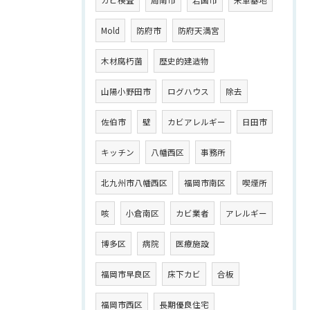
Mold
防府市
防府天満宮
木材腐朽菌
歴史的建造物
山陽小野田市
ログハウス
除去
佐伯市
壁
カビアレルギー
日田市
キッチン
八幡西区
事務所
北九州市八幡西区
福岡市南区
喫煙所
咳
小倉南区
カビ業者
アレルギー
博多区
病院
医療施設
福岡市早良区
床下カビ
合板
福岡市西区
長期優良住宅