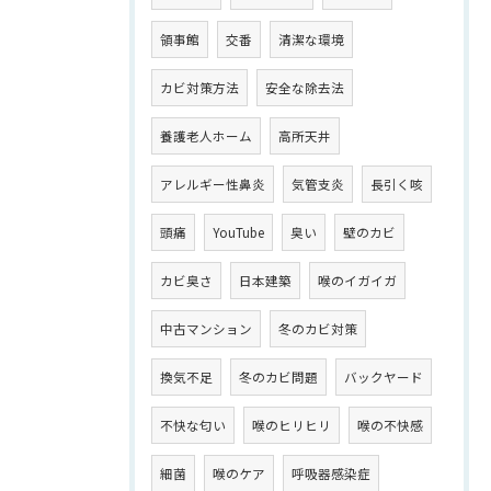
領事館
交番
清潔な環境
カビ対策方法
安全な除去法
養護老人ホーム
高所天井
アレルギー性鼻炎
気管支炎
長引く咳
頭痛
YouTube
臭い
壁のカビ
カビ臭さ
日本建築
喉のイガイガ
中古マンション
冬のカビ対策
換気不足
冬のカビ問題
バックヤード
不快な匂い
喉のヒリヒリ
喉の不快感
細菌
喉のケア
呼吸器感染症