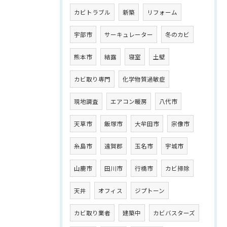
カビトラブル
新築
リフォーム
宇部市
サーキュレーター
冬のカビ
熊本市
結露
寝室
土壁
カビ取り専門
化学物質過敏症
現地調査
エアコン暖房
八代市
天草市
飯塚市
大牟田市
宗像市
糸島市
遠賀郡
玉名市
宇城市
山鹿市
田川市
行橋市
カビ掃除
天井
オフィス
ジプトーン
カビ取り業者
建築中
カビバスターズ