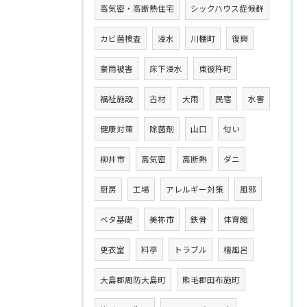
高気密・高断熱住宅
シックハウス症候群
カビ菌検査
浸水
川棚町
復興
豪雨被害
床下浸水
東彼杵町
福祉施設
古材
大雨
民宿
水害
健康対策
除菌剤
山口
匂い
柳井市
高気密
高断熱
ダニ
厨房
工場
アレルギー対策
風邪
ベタ基礎
美祢市
鉄骨
体育館
更衣室
料亭
トラブル
檜風呂
大島郡周防大島町
熊毛郡田布施町