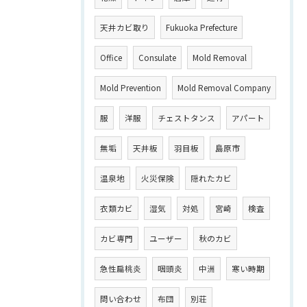
天井カビ取り
Fukuoka Prefecture
Office
Consulate
Mold Removal
Mold Prevention
Mold Removal Company
服
洋服
チェストタンス
アパート
無垢
天井板
羽目板
島原市
温泉地
火災保険
隠れたカビ
衣類カビ
湿気
対処
宮崎
検査
カビ専門
ユーザー
秋のカビ
急性扁桃炎
咽頭炎
中洲
寒い時期
問い合わせ
布団
別荘