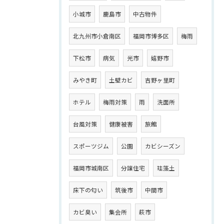
小城市
鹿島市
中古物件
北九州市小倉南区
福岡市博多区
梅雨
下松市
病気
光市
嬉野市
みやき町
土壁カビ
吉野ヶ里町
ホテル
梅雨対策
雨
洗面所
台風対策
健康被害
旅館
スポーツジム
公園
カビシーズン
福岡市城南区
分譲住宅
珪藻土
床下の匂い
筑後市
中間市
カビ臭い
集会所
萩市