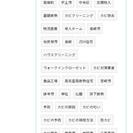
菊陽町
宇土市
中央区
玄関物入
基礎断熱
カビクリーニング
カビ除去
物流倉庫
老人ホーム
長崎市
佐世保市
長崎
ZEH住宅
ハウスクリーニング
ウォークインクローゼット
カビ対策業者
食品工場
高気密高断熱住宅
宮崎市
諫早市
神社
仏閣
床下断熱
予防
カビの原因
カビの匂い
カビの予防
カビの掃除方法
防カビ
カビ検査
周南市
岩国市
米軍基地