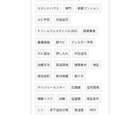
セカンドハウス
専門
新築マンション
カビ予防
欠陥住宅
ドリームフェスティバル2022
建築業者
養護施設
壁カビ
アレルギー予防
カビ退治
押し入れ
中古住宅
治療方法
高温環境
建築素材
発生
波佐見町
素材保護
取り方
デリバリーセンター
応接間
住宅環境
健康リスク
白癬
住空間
発生条件
シミ
床下湿気対策
高湿度
MIST