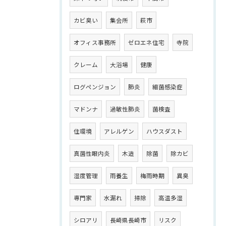
カビ臭い
集会所
萩市
オフィス事務所
ゼロエネ住宅
寺院
クレーム
大浴場
健康
ログペンジョン
肺炎
細菌感染症
マドンナ
過敏性肺炎
菌検査
住環境
アレルゲン
ハウスダスト
真菌性眼内炎
木造
除菌
除カビ
湿度管理
雨養生
梅雨時期
異臭
専門家
水漏れ
掃除
高温多湿
シロアリ
長崎県長崎市
リスク