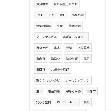
賃貸物件
床に発生したカビ
フローリング
責任
部屋の隅
湿気の影響
平屋
熊本空港
ターミナルビル
寒暖差アレルギー
自律神経
鼻水
空調
上天草市
日向市
海沿い
海の影響
塩害
日南市
九州の小京都
取りきれないカビ
シーリングファン
違い
細菌対策
寒冷な季節
臼杵市
安心な空間
ロッカールーム
換気