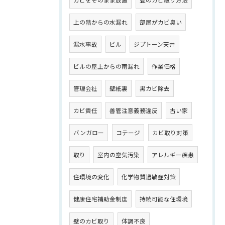
カビをそのまま放置
畳のカビ取り方法
上の階からの水漏れ
部屋がカビ臭い
漏水事故
ビル
ジプトーン天井
ビルの屋上からの雨漏れ
作業価格
管理会社
壁紙裏
黒カビ除去
カビ責任
善管注意義務違反
古い家
バンガロー
コテージ
カビ取り対策
取り
室内の空気汚染
アレルギー疾患
住環境の変化
化学物質過敏症対策
健康住宅補助金制度
持続可能な住環境
壁のカビ取り
体調不良