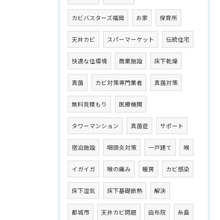
カビバスターズ福岡
お家
保育所
天井カビ
スパーマーケット
伝統住宅
快適な住環境
商業施設
床下乾燥
真菌
カビ対策専門業者
真菌対策
無料見積もり
医療機関
タワーマンション
真菌症
サポート
宿泊施設
咽頭炎対策
一戸建て
喉
イガイガ
喉の痛み
暖房
カビ感染
床下湿気
床下基礎断熱
解決
都城市
天井カビ問題
由布院
糸島