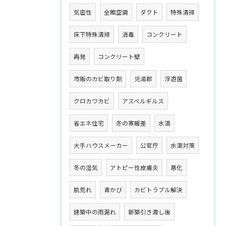
気密性
全館空調
ダクト
特殊清掃
床下特殊清掃
消毒
コンクリート
再発
コンクリート壁
市販のカビ取り剤
児湯郡
浮遊菌
クロカワカビ
アスペルギルス
省エネ住宅
冬の寒暖差
水滴
大手ハウスメーカー
公官庁
水滴対策
冬の湿気
アトピー性皮膚炎
悪化
肌荒れ
青かび
カビトラブル解決
建築中の雨漏れ
新築引き渡し後