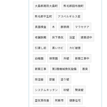
大島郡周防大島町
熊毛郡田布施町
熊毛郡平生町
アスペルギルス症
真菌検査
木
膠原病
マラセチア
老舗旅館
床下換気
浴室
建築途中
引渡し前
黒いカビ
カビ被害
幼稚園
保育園
外壁
新築工事中
新築工事
第1種機械換気設備
悪臭
除湿器
部屋
塗り壁
システムキッチン
砂壁
聚楽壁
空気質改善
阿蘇市
健康住宅