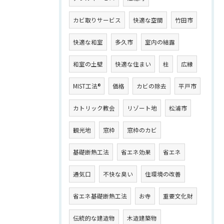
カビ取りサービス
快適な空間
竹田市
快適な和室
多久市
室内の結露
和室の土壁
快適な住まい
柱
広縁
MIST工法®
価格
カビの除去
平戸市
カトリック教会
リゾート地
松浦市
観光地
窓枠
窓枠のカビ
基礎断熱工法
省エネ効果
省エネ
通気口
不快な臭い
住環境の改善
省エネ基礎断熱工法
お寺
重要文化財
伝統的な建造物
木造建築物