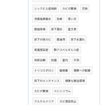
シックビル症候群
カビの繁殖
花粉
次亜塩素酸水
効果
使い方
建設現場
床下漏水
空き家
床下の除カビ
西海市
床下水漏れ
真菌感染症
肺アスペルギルス症
体部白癬
抗菌
室内
子供
トリコスポロン
屋根裏
健康への配慮
床下のメンテナンス
健康な居住環境
カビが繁殖
ペニシリウム
アルテルナリア
カビ感染防止