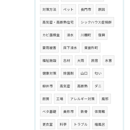
対策方法
ペット
長門市
原因
高気密・高断熱住宅
シックハウス症候群
カビ菌検査
浸水
川棚町
復興
豪雨被害
床下浸水
東彼杵町
福祉施設
古材
大雨
民宿
水害
健康対策
除菌剤
山口
匂い
柳井市
高気密
高断熱
ダニ
厨房
工場
アレルギー対策
風邪
ベタ基礎
美祢市
鉄骨
体育館
更衣室
料亭
トラブル
檜風呂