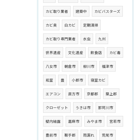
カビ取り業者
建築中
カビバスターズ
カビ臭
白カビ
定期清掃
カビ取り専門業者
水虫
九州
世界遺産
文化遺産
飲食店
カビ毒
八女市
朝倉市
柳川市
福津市
和室
畳
小郡市
寝室カビ
エアコン
直方市
京都郡
築上郡
クローゼット
うきは市
那珂川市
壁内結露
嘉麻市
みやま市
宮若市
豊前市
鞍手郡
雨漏れ
荒尾市