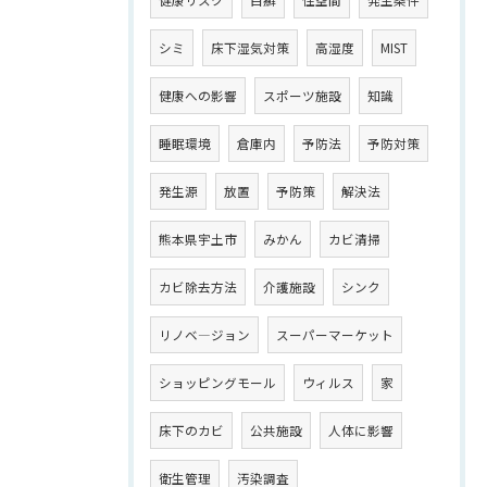
健康リスク
白癬
住空間
発生条件
シミ
床下湿気対策
高湿度
MIST
健康への影響
スポーツ施設
知識
睡眠環境
倉庫内
予防法
予防対策
発生源
放置
予防策
解決法
熊本県宇土市
みかん
カビ清掃
カビ除去方法
介護施設
シンク
リノベ―ジョン
スーパーマーケット
ショッピングモール
ウィルス
家
床下のカビ
公共施設
人体に影響
衛生管理
汚染調査