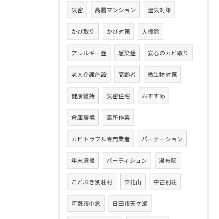
気密
高層マンション
湿気対策
かび取り
かび対策
大掃除
アレルギー症
感染症
安心のカビ取り
老人介護施設
高齢者
微生物対策
健康維持
気密住宅
おすすめ
倉庫環境
高所作業
カビトラブル専門業者
パーテーション
年末清掃
パーティション
湯布院
ことぶき別荘村
立花山
中古別荘
阿蘇市小倉
日田市天ケ瀬