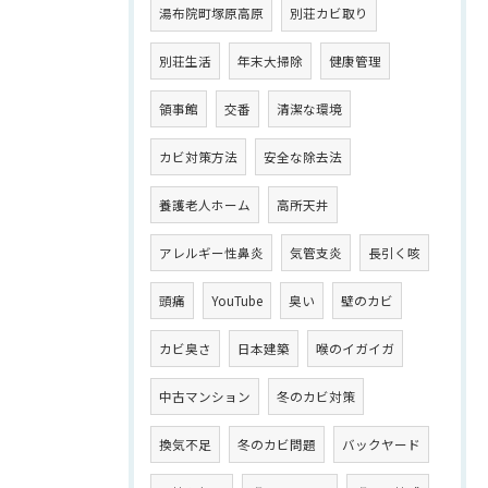
湯布院町塚原高原
別荘カビ取り
別荘生活
年末大掃除
健康管理
領事館
交番
清潔な環境
カビ対策方法
安全な除去法
養護老人ホーム
高所天井
アレルギー性鼻炎
気管支炎
長引く咳
頭痛
YouTube
臭い
壁のカビ
カビ臭さ
日本建築
喉のイガイガ
中古マンション
冬のカビ対策
換気不足
冬のカビ問題
バックヤード