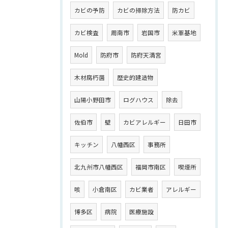
カビの予防
カビの掃除方法
防カビ
カビ検査
周南市
岩国市
米軍基地
Mold
防府市
防府天満宮
木材腐朽菌
歴史的建造物
山陽小野田市
ログハウス
除去
佐伯市
壁
カビアレルギー
日田市
キッチン
八幡西区
事務所
北九州市八幡西区
福岡市南区
喫煙所
咳
小倉南区
カビ業者
アレルギー
博多区
病院
医療施設