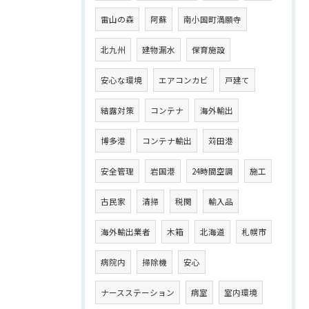
雷山の森
阿蘇
南小国町満願寺
北九州
建物漏水
保育施設
安心な環境
エアコンカビ
戸建て
結露対策
コンテナ
海外輸出
博多港
コンテナ輸出
苅田港
安全管理
岩国港
24時間空調
施工
古民家
清掃
税関
輸入品
海外輸出業者
木箱
北海道
札幌市
病院内
掃除機
安心
ナースステーション
病室
室内環境