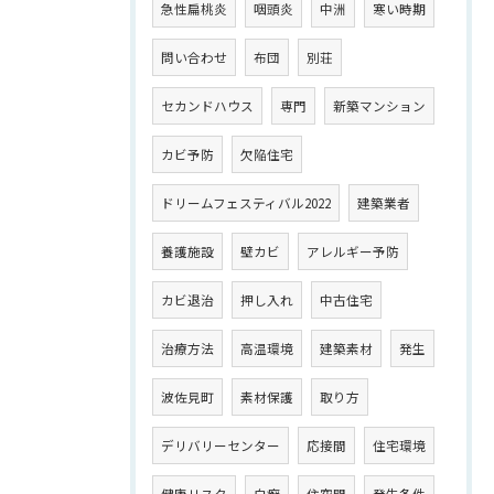
急性扁桃炎
咽頭炎
中洲
寒い時期
問い合わせ
布団
別荘
セカンドハウス
専門
新築マンション
カビ予防
欠陥住宅
ドリームフェスティバル2022
建築業者
養護施設
壁カビ
アレルギー予防
カビ退治
押し入れ
中古住宅
治療方法
高温環境
建築素材
発生
波佐見町
素材保護
取り方
デリバリーセンター
応接間
住宅環境