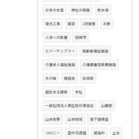
お寺の本堂
神社の鳥居
熊本城
復元工事
国宝
2次被害
お餅
人体への影響
延岡市
エアーサンプラー
高齢者福祉施設
介護老人福祉施設
介護療養型医療施設
木の板
商店街
玖珠郡
歴史ある建物
寺社
一般社団法人微生物対策協会
山間部
山林地帯
山林地域
落下菌検査
コロニー
空中浮遊菌
建設中
土台