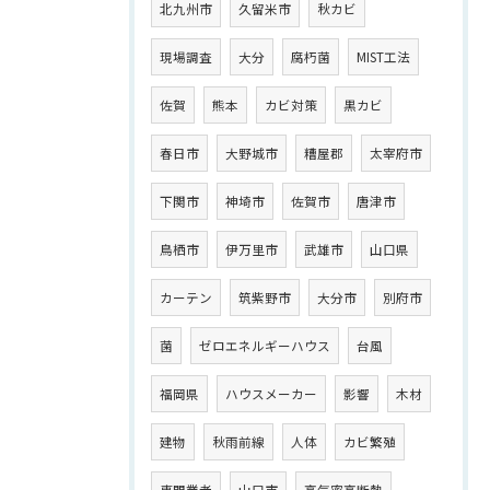
北九州市
久留米市
秋カビ
現場調査
大分
腐朽菌
MIST工法
佐賀
熊本
カビ対策
黒カビ
春日市
大野城市
糟屋郡
太宰府市
下関市
神埼市
佐賀市
唐津市
鳥栖市
伊万里市
武雄市
山口県
カーテン
筑紫野市
大分市
別府市
菌
ゼロエネルギーハウス
台風
福岡県
ハウスメーカー
影響
木材
建物
秋雨前線
人体
カビ繁殖