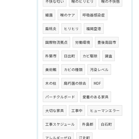
不快な匂い
喉のヒリヒリ
喉の不快感
細菌
喉のケア
呼吸器感染症
扁桃炎
ヒリヒリ
福岡空港
国際物流拠点
労働環境
豊後高田市
杵築市
日出町
カビ駆除
調査
美術館
カビの種類
汚染レベル
木の柱
腐朽菌の除去
MDF
パーチクルボード
愛着のある家具
大切な家具
工事中
ヒューマンエラー
工事スケジュール
杵島郡
白石町
アレルギーゼロ
江北町