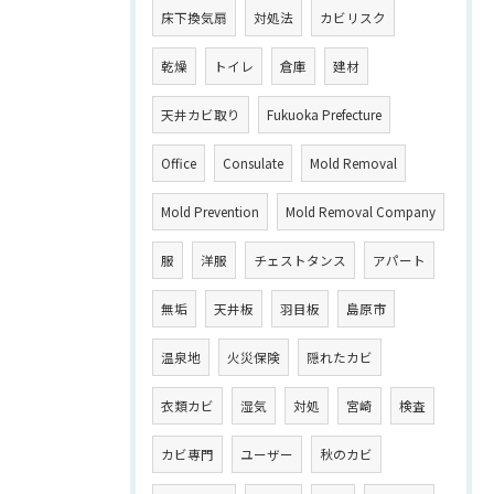
床下換気扇
対処法
カビリスク
乾燥
トイレ
倉庫
建材
天井カビ取り
Fukuoka Prefecture
Office
Consulate
Mold Removal
Mold Prevention
Mold Removal Company
服
洋服
チェストタンス
アパート
無垢
天井板
羽目板
島原市
温泉地
火災保険
隠れたカビ
衣類カビ
湿気
対処
宮崎
検査
カビ専門
ユーザー
秋のカビ