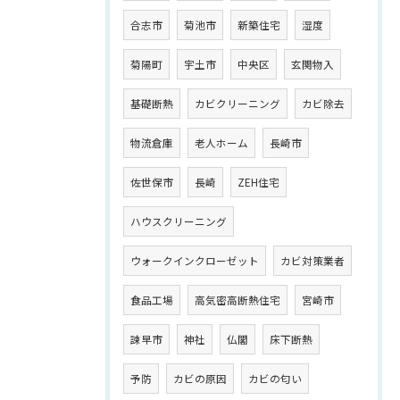
合志市
菊池市
新築住宅
湿度
菊陽町
宇土市
中央区
玄関物入
基礎断熱
カビクリーニング
カビ除去
物流倉庫
老人ホーム
長崎市
佐世保市
長崎
ZEH住宅
ハウスクリーニング
ウォークインクローゼット
カビ対策業者
食品工場
高気密高断熱住宅
宮崎市
諫早市
神社
仏閣
床下断熱
予防
カビの原因
カビの匂い