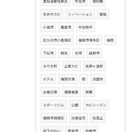
夏型過敏性肺炎
宇佐市
資料館
天井のカビ
リノベーション
壁紙
小城市
鹿島市
中古物件
北九州市小倉南区
福岡市博多区
梅雨
下松市
病気
光市
嬉野市
みやき町
土壁カビ
吉野ヶ里町
ホテル
梅雨対策
雨
洗面所
台風対策
健康被害
旅館
スポーツジム
公園
カビシーズン
福岡市城南区
分譲住宅
珪藻土
床下の匂い
筑後市
中間市