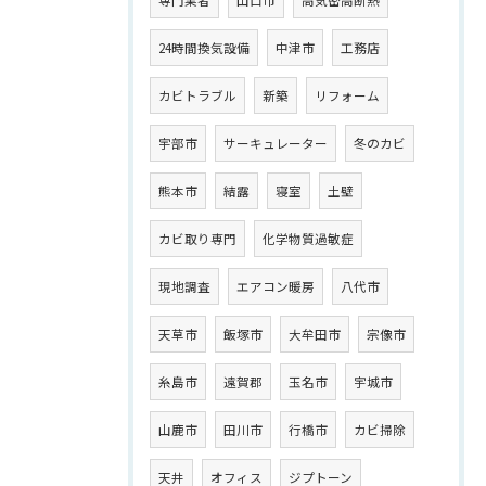
専門業者
山口市
高気密高断熱
24時間換気設備
中津市
工務店
カビトラブル
新築
リフォーム
宇部市
サーキュレーター
冬のカビ
熊本市
結露
寝室
土壁
カビ取り専門
化学物質過敏症
現地調査
エアコン暖房
八代市
天草市
飯塚市
大牟田市
宗像市
糸島市
遠賀郡
玉名市
宇城市
山鹿市
田川市
行橋市
カビ掃除
天井
オフィス
ジプトーン