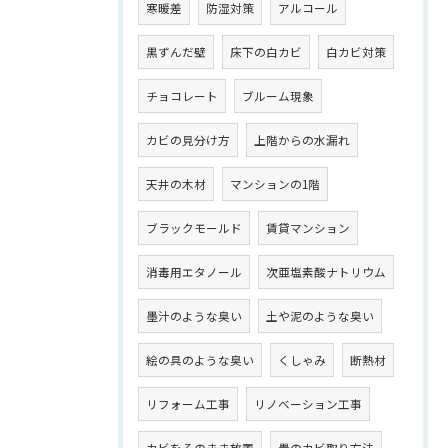
寒暖差
防湿対策
アルコール
黒ずんだ壁
床下の白カビ
白カビ対策
チョコレート
ブルーム現象
カビの見分け方
上階からの水漏れ
天井の木材
マンションの1階
ブラックモールド
賃貸マンション
消毒用エタノール
次亜塩素酸ナトリウム
墨汁のような臭い
土や泥のような臭い
絵の具のような臭い
くしゃみ
断熱材
リフォーム工事
リノベーション工事