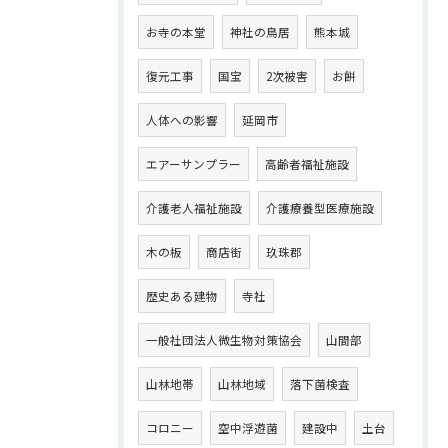
お寺の本堂
神社の鳥居
熊本城
復元工事
国宝
2次被害
お餅
人体への影響
延岡市
エアーサンプラー
高齢者福祉施設
介護老人福祉施設
介護療養型医療施設
木の板
商店街
玖珠郡
歴史ある建物
寺社
一般社団法人微生物対策協会
山間部
山林地帯
山林地域
落下菌検査
コロニー
空中浮遊菌
建設中
土台