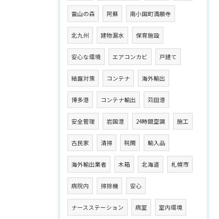
雷山の森
阿蘇
南小国町満願寺
北九州
建物漏水
保育施設
安心な環境
エアコンカビ
戸建て
結露対策
コンテナ
海外輸出
博多港
コンテナ輸出
苅田港
安全管理
岩国港
24時間空調
施工
古民家
清掃
税関
輸入品
海外輸出業者
木箱
北海道
札幌市
病院内
掃除機
安心
ナースステーション
病室
室内環境