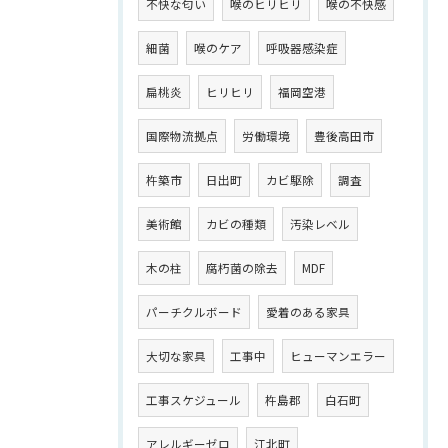
不快な匂い
喉のヒリヒリ
喉の不快感
細菌
喉のケア
呼吸器感染症
扁桃炎
ヒリヒリ
福岡空港
国際物流拠点
労働環境
豊後高田市
杵築市
日出町
カビ駆除
調査
美術館
カビの種類
汚染レベル
木の柱
腐朽菌の除去
MDF
パーチクルボード
愛着のある家具
大切な家具
工事中
ヒューマンエラー
工事スケジュール
杵島郡
白石町
アレルギーゼロ
江北町