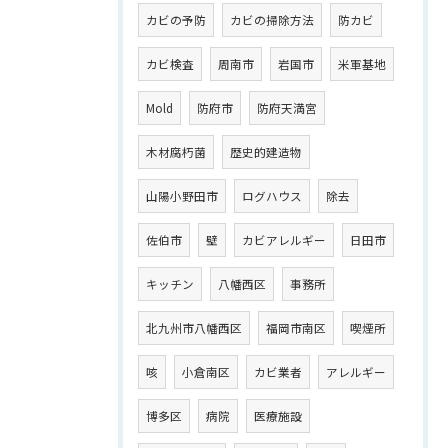
カビの予防
カビの掃除方法
防カビ
カビ検査
周南市
岩国市
米軍基地
Mold
防府市
防府天満宮
木材腐朽菌
歴史的建造物
山陽小野田市
ログハウス
除去
佐伯市
壁
カビアレルギー
日田市
キッチン
八幡西区
事務所
北九州市八幡西区
福岡市南区
喫煙所
咳
小倉南区
カビ業者
アレルギー
博多区
病院
医療施設