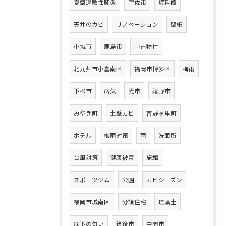
夏型過敏性肺炎
宇佐市
資料館
天井のカビ
リノベーション
壁紙
小城市
鹿島市
中古物件
北九州市小倉南区
福岡市博多区
梅雨
下松市
病気
光市
嬉野市
みやき町
土壁カビ
吉野ヶ里町
ホテル
梅雨対策
雨
洗面所
台風対策
健康被害
旅館
スポーツジム
公園
カビシーズン
福岡市城南区
分譲住宅
珪藻土
床下の匂い
筑後市
中間市