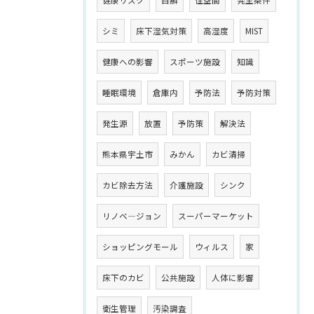
健康リスク
白癬
住空間
発生条件
シミ
床下湿気対策
高湿度
MIST
健康への影響
スポーツ施設
知識
睡眠環境
倉庫内
予防法
予防対策
発生源
放置
予防策
解決法
熊本県宇土市
みかん
カビ清掃
カビ除去方法
介護施設
シンク
リノベ―ジョン
スーパーマーケット
ショッピングモール
ウィルス
家
床下のカビ
公共施設
人体に影響
衛生管理
汚染調査