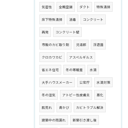
気密性
全館空調
ダクト
特殊清掃
床下特殊清掃
消毒
コンクリート
再発
コンクリート壁
市販のカビ取り剤
児湯郡
浮遊菌
クロカワカビ
アスペルギルス
省エネ住宅
冬の寒暖差
水滴
大手ハウスメーカー
公官庁
水滴対策
冬の湿気
アトピー性皮膚炎
悪化
肌荒れ
青かび
カビトラブル解決
建築中の雨漏れ
新築引き渡し後