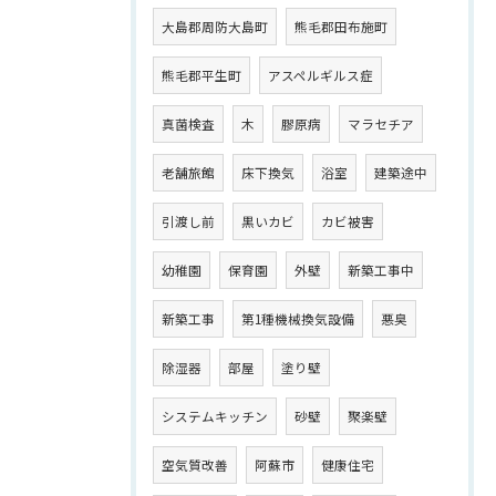
大島郡周防大島町
熊毛郡田布施町
熊毛郡平生町
アスペルギルス症
真菌検査
木
膠原病
マラセチア
老舗旅館
床下換気
浴室
建築途中
引渡し前
黒いカビ
カビ被害
幼稚園
保育園
外壁
新築工事中
新築工事
第1種機械換気設備
悪臭
除湿器
部屋
塗り壁
システムキッチン
砂壁
聚楽壁
空気質改善
阿蘇市
健康住宅