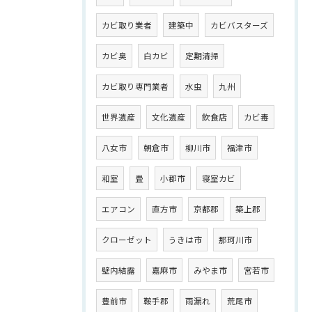
カビ取り業者
建築中
カビバスターズ
カビ臭
白カビ
定期清掃
カビ取り専門業者
水虫
九州
世界遺産
文化遺産
飲食店
カビ毒
八女市
朝倉市
柳川市
福津市
和室
畳
小郡市
寝室カビ
エアコン
直方市
京都郡
築上郡
クローゼット
うきは市
那珂川市
壁内結露
嘉麻市
みやま市
宮若市
豊前市
鞍手郡
雨漏れ
荒尾市