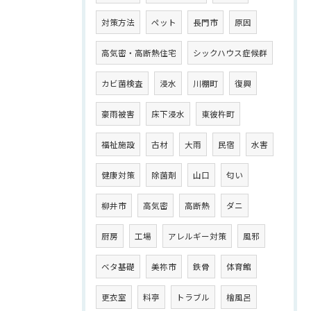
対策方法
ペット
長門市
原因
高気密・高断熱住宅
シックハウス症候群
カビ菌検査
浸水
川棚町
復興
豪雨被害
床下浸水
東彼杵町
福祉施設
古材
大雨
民宿
水害
健康対策
除菌剤
山口
匂い
柳井市
高気密
高断熱
ダニ
厨房
工場
アレルギー対策
風邪
ベタ基礎
美祢市
鉄骨
体育館
更衣室
料亭
トラブル
檜風呂