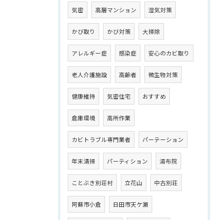
気密
高層マンション
湿気対策
かび取り
かび対策
大掃除
アレルギー症
感染症
安心のカビ取り
老人介護施設
高齢者
微生物対策
健康維持
気密住宅
おすすめ
倉庫環境
高所作業
カビトラブル専門業者
パーテーション
年末清掃
パーティション
湯布院
ことぶき別荘村
立花山
中古別荘
阿蘇市小倉
日田市天ケ瀬