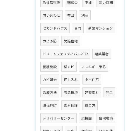
急性扁桃炎
咽頭炎
中洲
寒い時期
問い合わせ
布団
別荘
セカンドハウス
専門
新築マンション
カビ予防
欠陥住宅
ドリームフェスティバル2022
建築業者
養護施設
壁カビ
アレルギー予防
カビ退治
押し入れ
中古住宅
治療方法
高温環境
建築素材
発生
波佐見町
素材保護
取り方
デリバリーセンター
応接間
住宅環境