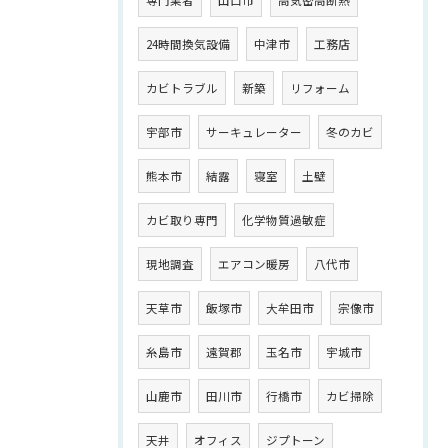
専門業者
山口市
高気密高断熱
24時間換気設備
中津市
工務店
カビトラブル
新築
リフォーム
宇部市
サーキュレーター
冬のカビ
熊本市
結露
寝室
土壁
カビ取り専門
化学物質過敏症
現地調査
エアコン暖房
八代市
天草市
飯塚市
大牟田市
宗像市
糸島市
遠賀郡
玉名市
宇城市
山鹿市
田川市
行橋市
カビ掃除
天井
オフィス
ジプトーン