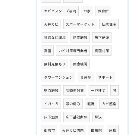
カビバスターズ福岡
お家
保育所
天井カビ
スパーマーケット
伝統住宅
快適な住環境
商業施設
床下乾燥
真菌
カビ対策専門業者
真菌対策
無料見積もり
医療機関
タワーマンション
真菌症
サポート
宿泊施設
咽頭炎対策
一戸建て
喉
イガイガ
喉の痛み
暖房
カビ感染
床下湿気
床下基礎断熱
解決
都城市
天井カビ問題
由布院
糸島