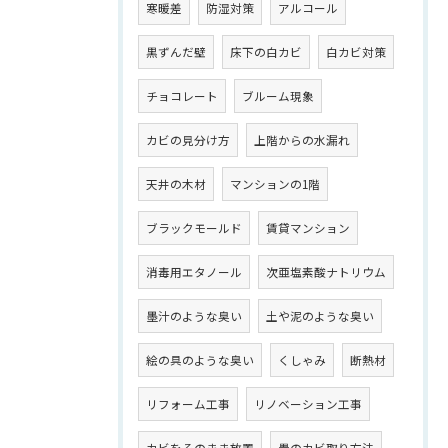
寒暖差
防湿対策
アルコール
黒ずんだ壁
床下の白カビ
白カビ対策
チョコレート
ブルーム現象
カビの見分け方
上階からの水漏れ
天井の木材
マンションの1階
ブラックモールド
賃貸マンション
消毒用エタノール
次亜塩素酸ナトリウム
墨汁のような臭い
土や泥のような臭い
絵の具のような臭い
くしゃみ
断熱材
リフォーム工事
リノベーション工事