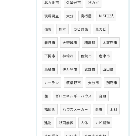
北九州市
久留米市
秋カビ
現場調査
大分
腐朽菌
MIST工法
佐賀
熊本
カビ対策
黒カビ
春日市
大野城市
糟屋郡
太宰府市
下関市
神埼市
佐賀市
唐津市
鳥栖市
伊万里市
武雄市
山口県
カーテン
筑紫野市
大分市
別府市
菌
ゼロエネルギーハウス
台風
福岡県
ハウスメーカー
影響
木材
建物
秋雨前線
人体
カビ繁殖