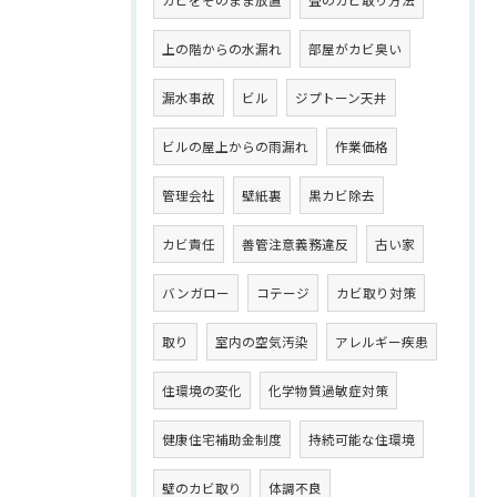
カビをそのまま放置
畳のカビ取り方法
上の階からの水漏れ
部屋がカビ臭い
漏水事故
ビル
ジプトーン天井
ビルの屋上からの雨漏れ
作業価格
管理会社
壁紙裏
黒カビ除去
カビ責任
善管注意義務違反
古い家
バンガロー
コテージ
カビ取り対策
取り
室内の空気汚染
アレルギー疾患
住環境の変化
化学物質過敏症対策
健康住宅補助金制度
持続可能な住環境
壁のカビ取り
体調不良