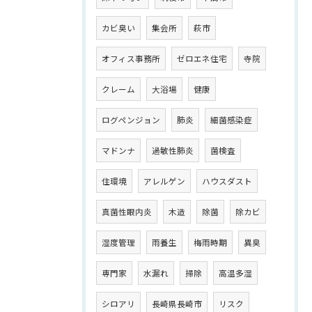
カビ臭い
集会所
萩市
オフィス事務所
ゼロエネ住宅
寺院
クレーム
大浴場
健康
ログペンジョン
肺炎
細菌感染症
マドンナ
過敏性肺炎
菌検査
住環境
アレルゲン
ハウスダスト
真菌性眼内炎
木造
除菌
除カビ
湿度管理
雨養生
梅雨時期
異臭
専門家
水漏れ
掃除
高温多湿
シロアリ
長崎県長崎市
リスク