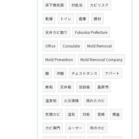
床下換気扇
対処法
カビリスク
乾燥
トイレ
倉庫
建材
天井カビ取り
Fukuoka Prefecture
Office
Consulate
Mold Removal
Mold Prevention
Mold Removal Company
服
洋服
チェストタンス
アパート
無垢
天井板
羽目板
島原市
温泉地
火災保険
隠れたカビ
衣類カビ
湿気
対処
宮崎
検査
カビ専門
ユーザー
秋のカビ