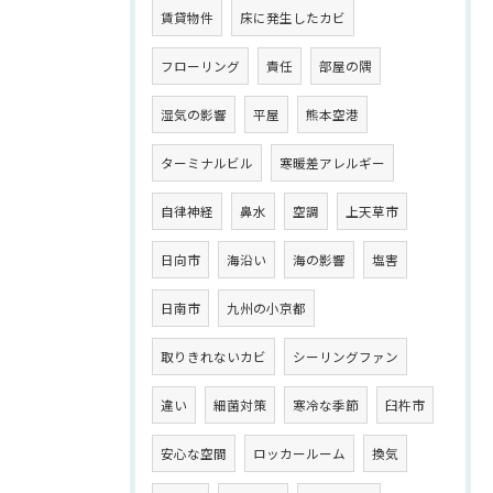
賃貸物件
床に発生したカビ
フローリング
責任
部屋の隅
湿気の影響
平屋
熊本空港
ターミナルビル
寒暖差アレルギー
自律神経
鼻水
空調
上天草市
日向市
海沿い
海の影響
塩害
日南市
九州の小京都
取りきれないカビ
シーリングファン
違い
細菌対策
寒冷な季節
臼杵市
安心な空間
ロッカールーム
換気