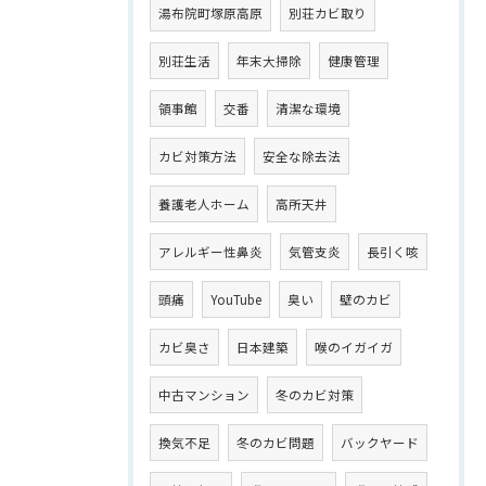
湯布院町塚原高原
別荘カビ取り
別荘生活
年末大掃除
健康管理
領事館
交番
清潔な環境
カビ対策方法
安全な除去法
養護老人ホーム
高所天井
アレルギー性鼻炎
気管支炎
長引く咳
頭痛
YouTube
臭い
壁のカビ
カビ臭さ
日本建築
喉のイガイガ
中古マンション
冬のカビ対策
換気不足
冬のカビ問題
バックヤード