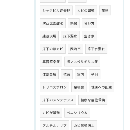
シックビル症候群
カビの繁殖
花粉
次亜塩素酸水
効果
使い方
建設現場
床下漏水
空き家
床下の除カビ
西海市
床下水漏れ
真菌感染症
肺アスペルギルス症
体部白癬
抗菌
室内
子供
トリコスポロン
屋根裏
健康への配慮
床下のメンテナンス
健康な居住環境
カビが繁殖
ペニシリウム
アルテルナリア
カビ感染防止