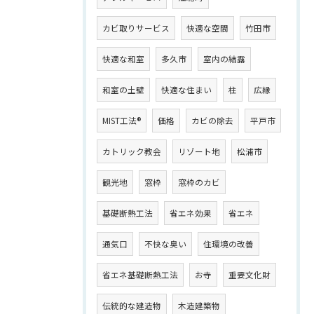
カビ取りサービス
快適な空間
竹田市
快適な和室
多久市
室内の結露
和室の土壁
快適な住まい
柱
広縁
MIST工法®
価格
カビの除去
平戸市
カトリック教会
リゾート地
松浦市
観光地
窓枠
窓枠のカビ
基礎断熱工法
省エネ効果
省エネ
通気口
不快な臭い
住環境の改善
省エネ基礎断熱工法
お寺
重要文化財
伝統的な建造物
木造建築物