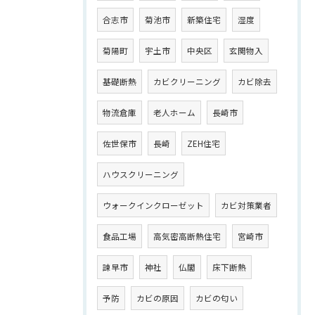
合志市
菊池市
新築住宅
湿度
菊陽町
宇土市
中央区
玄関物入
基礎断熱
カビクリーニング
カビ除去
物流倉庫
老人ホーム
長崎市
佐世保市
長崎
ZEH住宅
ハウスクリーニング
ウォークインクローゼット
カビ対策業者
食品工場
高気密高断熱住宅
宮崎市
諫早市
神社
仏閣
床下断熱
予防
カビの原因
カビの匂い