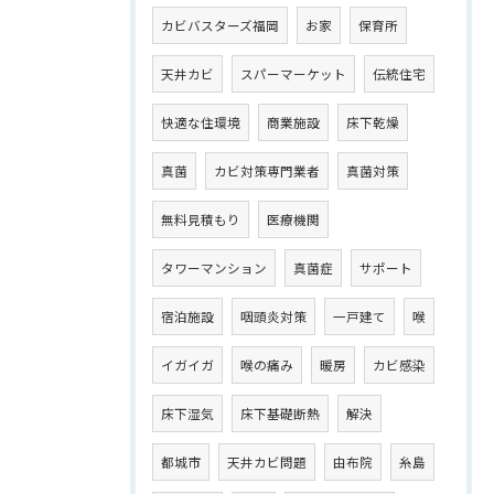
カビバスターズ福岡
お家
保育所
天井カビ
スパーマーケット
伝統住宅
快適な住環境
商業施設
床下乾燥
真菌
カビ対策専門業者
真菌対策
無料見積もり
医療機関
タワーマンション
真菌症
サポート
宿泊施設
咽頭炎対策
一戸建て
喉
イガイガ
喉の痛み
暖房
カビ感染
床下湿気
床下基礎断熱
解決
都城市
天井カビ問題
由布院
糸島