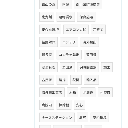
雷山の森
阿蘇
南小国町満願寺
北九州
建物漏水
保育施設
安心な環境
エアコンカビ
戸建て
結露対策
コンテナ
海外輸出
博多港
コンテナ輸出
苅田港
安全管理
岩国港
24時間空調
施工
古民家
清掃
税関
輸入品
海外輸出業者
木箱
北海道
札幌市
病院内
掃除機
安心
ナースステーション
病室
室内環境