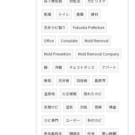
床下換気扇
対処法
カビリスク
乾燥
トイレ
倉庫
建材
天井カビ取り
Fukuoka Prefecture
Office
Consulate
Mold Removal
Mold Prevention
Mold Removal Company
服
洋服
チェストタンス
アパート
無垢
天井板
羽目板
島原市
温泉地
火災保険
隠れたカビ
衣類カビ
湿気
対処
宮崎
検査
カビ専門
ユーザー
秋のカビ
急性扁桃炎
咽頭炎
中洲
寒い時期