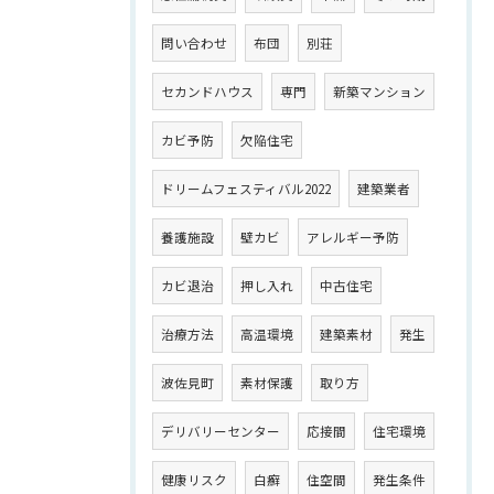
問い合わせ
布団
別荘
セカンドハウス
専門
新築マンション
カビ予防
欠陥住宅
ドリームフェスティバル2022
建築業者
養護施設
壁カビ
アレルギー予防
カビ退治
押し入れ
中古住宅
治療方法
高温環境
建築素材
発生
波佐見町
素材保護
取り方
デリバリーセンター
応接間
住宅環境
健康リスク
白癬
住空間
発生条件