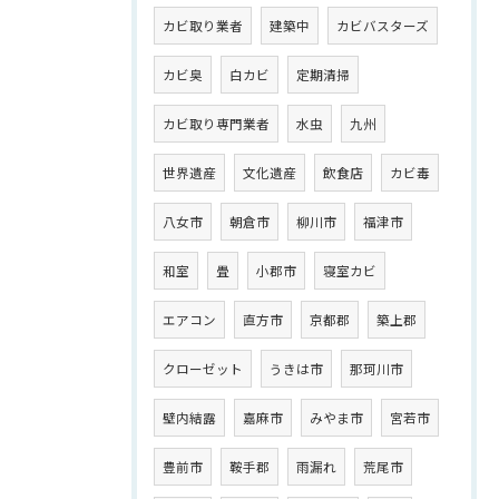
カビ取り業者
建築中
カビバスターズ
カビ臭
白カビ
定期清掃
カビ取り専門業者
水虫
九州
世界遺産
文化遺産
飲食店
カビ毒
八女市
朝倉市
柳川市
福津市
和室
畳
小郡市
寝室カビ
エアコン
直方市
京都郡
築上郡
クローゼット
うきは市
那珂川市
壁内結露
嘉麻市
みやま市
宮若市
豊前市
鞍手郡
雨漏れ
荒尾市