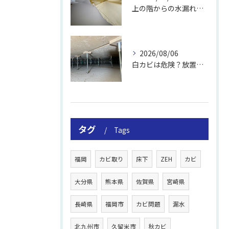
上の階からの水漏れでカビ｜対処法と業者
2026/08/06
白カビは危険？放置のリスクと取り方
タグ
Tags
福岡
カビ取り
床下
ZEH
カビ
大分県
熊本県
佐賀県
宮崎県
長崎県
福岡市
カビ問題
漏水
北九州市
久留米市
秋カビ