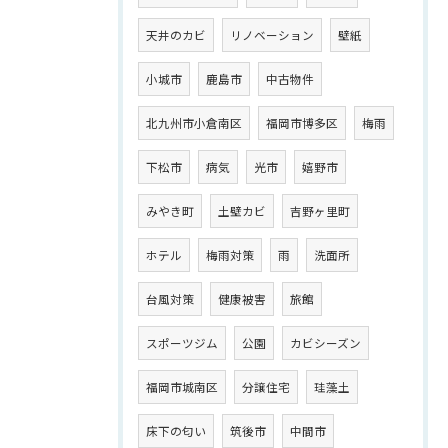
天井のカビ
リノベーション
壁紙
小城市
鹿島市
中古物件
北九州市小倉南区
福岡市博多区
梅雨
下松市
病気
光市
嬉野市
みやき町
土壁カビ
吉野ヶ里町
ホテル
梅雨対策
雨
洗面所
台風対策
健康被害
旅館
スポーツジム
公園
カビシーズン
福岡市城南区
分譲住宅
珪藻土
床下の匂い
筑後市
中間市