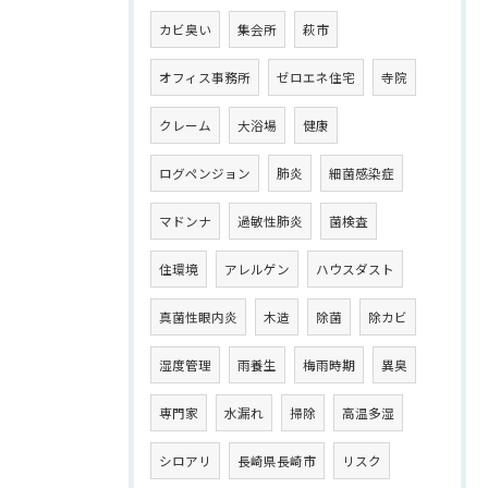
カビ臭い
集会所
萩市
オフィス事務所
ゼロエネ住宅
寺院
クレーム
大浴場
健康
ログペンジョン
肺炎
細菌感染症
マドンナ
過敏性肺炎
菌検査
住環境
アレルゲン
ハウスダスト
真菌性眼内炎
木造
除菌
除カビ
湿度管理
雨養生
梅雨時期
異臭
専門家
水漏れ
掃除
高温多湿
シロアリ
長崎県長崎市
リスク