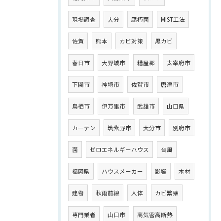
現場調査
大分
腐朽菌
MIST工法
佐賀
熊本
カビ対策
黒カビ
春日市
大野城市
糟屋郡
太宰府市
下関市
神埼市
佐賀市
唐津市
鳥栖市
伊万里市
武雄市
山口県
カーテン
筑紫野市
大分市
別府市
菌
ゼロエネルギーハウス
台風
福岡県
ハウスメーカー
影響
木材
建物
秋雨前線
人体
カビ繁殖
専門業者
山口市
高気密高断熱