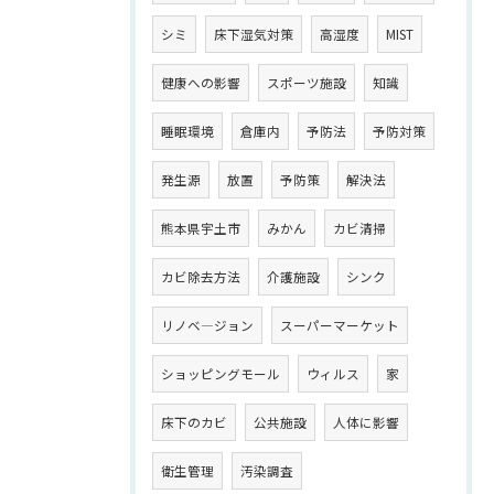
シミ
床下湿気対策
高湿度
MIST
健康への影響
スポーツ施設
知識
睡眠環境
倉庫内
予防法
予防対策
発生源
放置
予防策
解決法
熊本県宇土市
みかん
カビ清掃
カビ除去方法
介護施設
シンク
リノベ―ジョン
スーパーマーケット
ショッピングモール
ウィルス
家
床下のカビ
公共施設
人体に影響
衛生管理
汚染調査