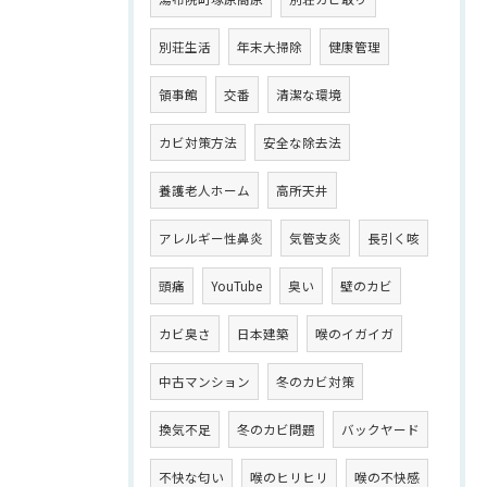
別荘生活
年末大掃除
健康管理
領事館
交番
清潔な環境
カビ対策方法
安全な除去法
養護老人ホーム
高所天井
アレルギー性鼻炎
気管支炎
長引く咳
頭痛
YouTube
臭い
壁のカビ
カビ臭さ
日本建築
喉のイガイガ
中古マンション
冬のカビ対策
換気不足
冬のカビ問題
バックヤード
不快な匂い
喉のヒリヒリ
喉の不快感