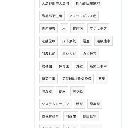
大島郡周防大島町
熊毛郡田布施町
熊毛郡平生町
アスペルギルス症
真菌検査
木
膠原病
マラセチア
老舗旅館
床下換気
浴室
建築途中
引渡し前
黒いカビ
カビ被害
幼稚園
保育園
外壁
新築工事中
新築工事
第1種機械換気設備
悪臭
除湿器
部屋
塗り壁
システムキッチン
砂壁
聚楽壁
空気質改善
阿蘇市
健康住宅