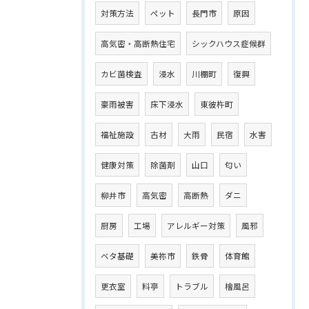
対策方法
ペット
長門市
原因
高気密・高断熱住宅
シックハウス症候群
カビ菌検査
浸水
川棚町
復興
豪雨被害
床下浸水
東彼杵町
福祉施設
古材
大雨
民宿
水害
健康対策
除菌剤
山口
匂い
柳井市
高気密
高断熱
ダニ
厨房
工場
アレルギー対策
風邪
ベタ基礎
美祢市
鉄骨
体育館
更衣室
料亭
トラブル
檜風呂