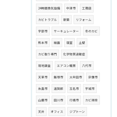
24時間換気設備
中津市
工務店
カビトラブル
新築
リフォーム
宇部市
サーキュレーター
冬のカビ
熊本市
結露
寝室
土壁
カビ取り専門
化学物質過敏症
現地調査
エアコン暖房
八代市
天草市
飯塚市
大牟田市
宗像市
糸島市
遠賀郡
玉名市
宇城市
山鹿市
田川市
行橋市
カビ掃除
天井
オフィス
ジプトーン