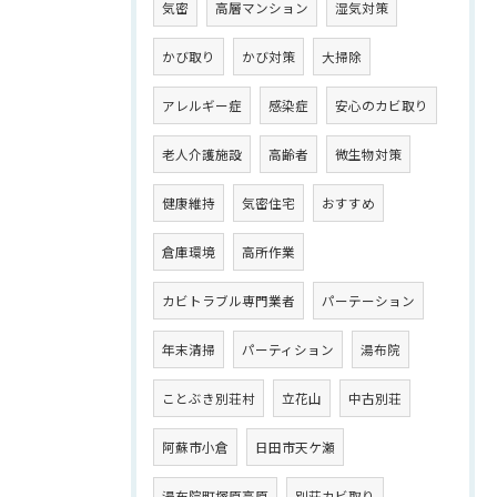
気密
高層マンション
湿気対策
かび取り
かび対策
大掃除
アレルギー症
感染症
安心のカビ取り
老人介護施設
高齢者
微生物対策
健康維持
気密住宅
おすすめ
倉庫環境
高所作業
カビトラブル専門業者
パーテーション
年末清掃
パーティション
湯布院
ことぶき別荘村
立花山
中古別荘
阿蘇市小倉
日田市天ケ瀬
湯布院町塚原高原
別荘カビ取り