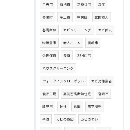
合志市
菊池市
新築住宅
湿度
菊陽町
宇土市
中央区
玄関物入
基礎断熱
カビクリーニング
カビ除去
物流倉庫
老人ホーム
長崎市
佐世保市
長崎
ZEH住宅
ハウスクリーニング
ウォークインクローゼット
カビ対策業者
食品工場
高気密高断熱住宅
宮崎市
諫早市
神社
仏閣
床下断熱
予防
カビの原因
カビの匂い