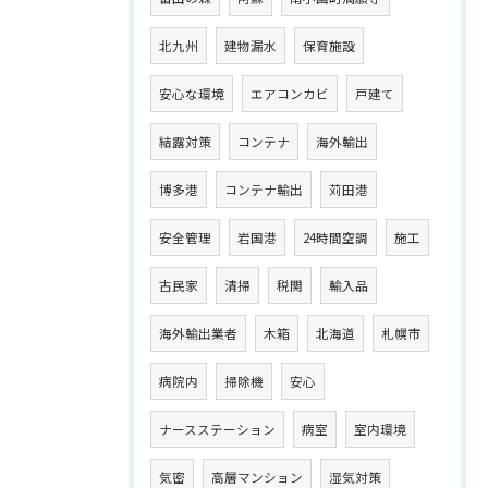
北九州
建物漏水
保育施設
安心な環境
エアコンカビ
戸建て
結露対策
コンテナ
海外輸出
博多港
コンテナ輸出
苅田港
安全管理
岩国港
24時間空調
施工
古民家
清掃
税関
輸入品
海外輸出業者
木箱
北海道
札幌市
病院内
掃除機
安心
ナースステーション
病室
室内環境
気密
高層マンション
湿気対策