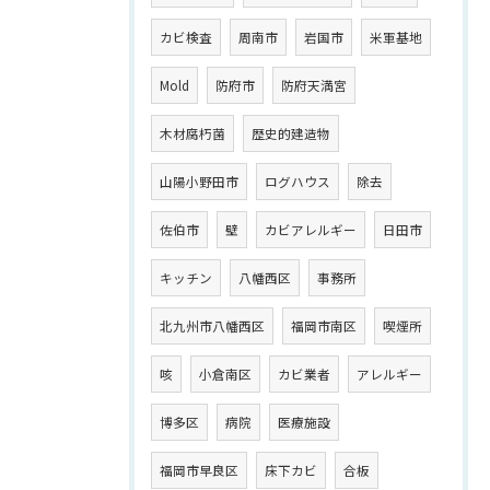
カビ検査
周南市
岩国市
米軍基地
Mold
防府市
防府天満宮
木材腐朽菌
歴史的建造物
山陽小野田市
ログハウス
除去
佐伯市
壁
カビアレルギー
日田市
キッチン
八幡西区
事務所
北九州市八幡西区
福岡市南区
喫煙所
咳
小倉南区
カビ業者
アレルギー
博多区
病院
医療施設
福岡市早良区
床下カビ
合板