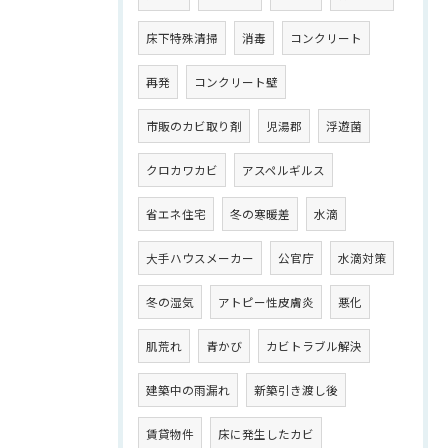
床下特殊清掃
消毒
コンクリート
再発
コンクリート壁
市販のカビ取り剤
児湯郡
浮遊菌
クロカワカビ
アスペルギルス
省エネ住宅
冬の寒暖差
水滴
大手ハウスメーカー
公官庁
水滴対策
冬の湿気
アトピー性皮膚炎
悪化
肌荒れ
青かび
カビトラブル解決
建築中の雨漏れ
新築引き渡し後
賃貸物件
床に発生したカビ