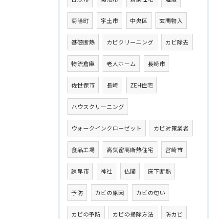
菊陽町
宇土市
中央区
玄関物入
基礎断熱
カビクリーニング
カビ除去
物流倉庫
老人ホーム
長崎市
佐世保市
長崎
ZEH住宅
ハウスクリーニング
ウォークインクローゼット
カビ対策業者
食品工場
高気密高断熱住宅
宮崎市
諫早市
神社
仏閣
床下断熱
予防
カビの原因
カビの匂い
カビの予防
カビの掃除方法
防カビ