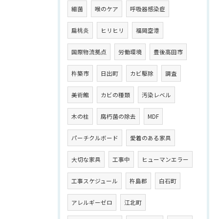
細菌
喉のケア
呼吸器感染症
扁桃炎
ヒリヒリ
福岡空港
国際物流拠点
労働環境
豊後高田市
杵築市
日出町
カビ駆除
調査
美術館
カビの種類
汚染レベル
木の柱
腐朽菌の除去
MDF
パーチクルボード
愛着のある家具
大切な家具
工事中
ヒューマンエラー
工事スケジュール
杵島郡
白石町
アレルギーゼロ
江北町