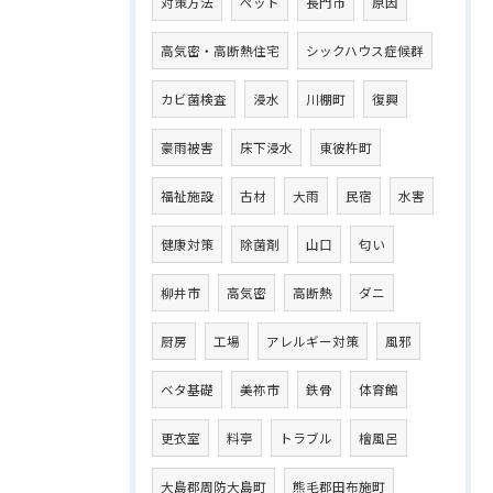
対策方法
ペット
長門市
原因
高気密・高断熱住宅
シックハウス症候群
カビ菌検査
浸水
川棚町
復興
豪雨被害
床下浸水
東彼杵町
福祉施設
古材
大雨
民宿
水害
健康対策
除菌剤
山口
匂い
柳井市
高気密
高断熱
ダニ
厨房
工場
アレルギー対策
風邪
ベタ基礎
美祢市
鉄骨
体育館
更衣室
料亭
トラブル
檜風呂
大島郡周防大島町
熊毛郡田布施町