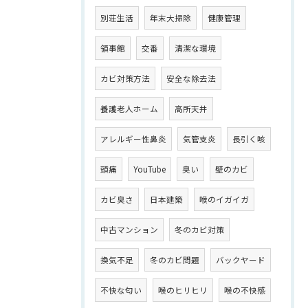
別荘生活
年末大掃除
健康管理
領事館
交番
清潔な環境
カビ対策方法
安全な除去法
養護老人ホーム
高所天井
アレルギー性鼻炎
気管支炎
長引く咳
頭痛
YouTube
臭い
壁のカビ
カビ臭さ
日本建築
喉のイガイガ
中古マンション
冬のカビ対策
換気不足
冬のカビ問題
バックヤード
不快な匂い
喉のヒリヒリ
喉の不快感