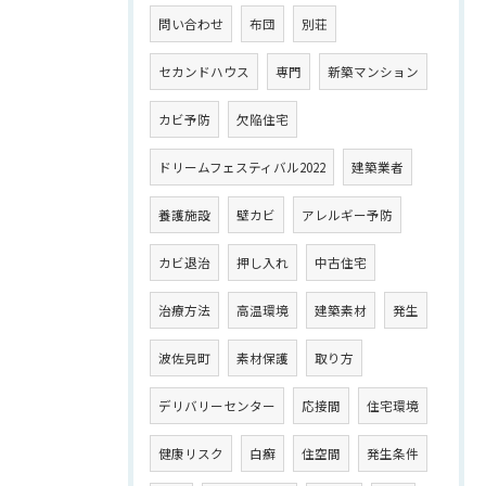
問い合わせ
布団
別荘
セカンドハウス
専門
新築マンション
カビ予防
欠陥住宅
ドリームフェスティバル2022
建築業者
養護施設
壁カビ
アレルギー予防
カビ退治
押し入れ
中古住宅
治療方法
高温環境
建築素材
発生
波佐見町
素材保護
取り方
デリバリーセンター
応接間
住宅環境
健康リスク
白癬
住空間
発生条件