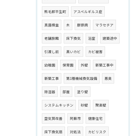
熊毛郡平生町
アスペルギルス症
真菌検査
木
膠原病
マラセチア
老舗旅館
床下換気
浴室
建築途中
引渡し前
黒いカビ
カビ被害
幼稚園
保育園
外壁
新築工事中
新築工事
第1種機械換気設備
悪臭
除湿器
部屋
塗り壁
システムキッチン
砂壁
聚楽壁
空気質改善
阿蘇市
健康住宅
床下換気扇
対処法
カビリスク