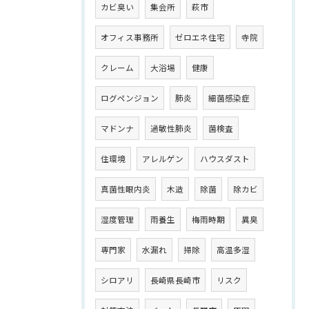
カビ臭い
集会所
萩市
オフィス事務所
ゼロエネ住宅
寺院
クレーム
大浴場
健康
ログペンジョン
肺炎
細菌感染症
マドンナ
過敏性肺炎
菌検査
住環境
アレルゲン
ハウスダスト
真菌性眼内炎
木造
除菌
除カビ
湿度管理
雨養生
梅雨時期
異臭
専門家
水漏れ
掃除
高温多湿
シロアリ
長崎県長崎市
リスク