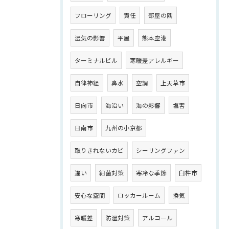
フローリング
責任
部屋の隅
湿気の影響
平屋
熊本空港
ターミナルビル
寒暖差アレルギー
自律神経
鼻水
空調
上天草市
日向市
海沿い
海の影響
塩害
日南市
九州の小京都
取りきれないカビ
シーリングファン
違い
細菌対策
寒冷な季節
臼杵市
安心な空間
ロッカールーム
換気
寒暖差
防湿対策
アルコール