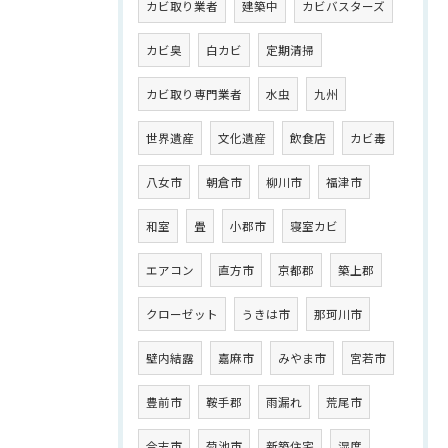
カビ取り業者
建築中
カビバスターズ
カビ臭
白カビ
定期清掃
カビ取り専門業者
水虫
九州
世界遺産
文化遺産
飲食店
カビ毒
八女市
朝倉市
柳川市
福津市
和室
畳
小郡市
寝室カビ
エアコン
直方市
京都郡
築上郡
クローゼット
うきは市
那珂川市
壁内結露
嘉麻市
みやま市
宮若市
豊前市
鞍手郡
雨漏れ
荒尾市
合志市
菊池市
新築住宅
湿度