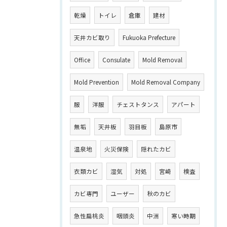
乾燥
トイレ
倉庫
建材
天井カビ取り
Fukuoka Prefecture
Office
Consulate
Mold Removal
Mold Prevention
Mold Removal Company
服
洋服
チェストタンス
アパート
無垢
天井板
羽目板
島原市
温泉地
火災保険
隠れたカビ
衣類カビ
湿気
対処
宮崎
検査
カビ専門
ユーザー
秋のカビ
急性扁桃炎
咽頭炎
中洲
寒い時期