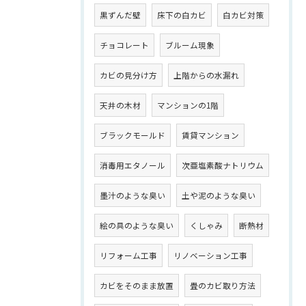
黒ずんだ壁
床下の白カビ
白カビ対策
チョコレート
ブルーム現象
カビの見分け方
上階からの水漏れ
天井の木材
マンションの1階
ブラックモールド
賃貸マンション
消毒用エタノール
次亜塩素酸ナトリウム
墨汁のような臭い
土や泥のような臭い
絵の具のような臭い
くしゃみ
断熱材
リフォーム工事
リノベーション工事
カビをそのまま放置
畳のカビ取り方法