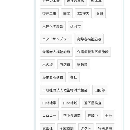
お寺の本堂
神社の鳥居
熊本城
復元工事
国宝
2次被害
お餅
人体への影響
延岡市
エアーサンプラー
高齢者福祉施設
介護老人福祉施設
介護療養型医療施設
木の板
商店街
玖珠郡
歴史ある建物
寺社
一般社団法人微生物対策協会
山間部
山林地帯
山林地域
落下菌検査
コロニー
空中浮遊菌
建設中
土台
気密性
全館空調
ダクト
特殊清掃