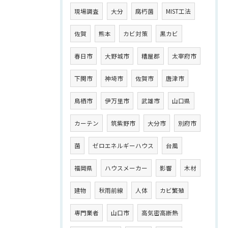
現場調査
大分
腐朽菌
MIST工法
佐賀
熊本
カビ対策
黒カビ
春日市
大野城市
糟屋郡
太宰府市
下関市
神埼市
佐賀市
唐津市
鳥栖市
伊万里市
武雄市
山口県
カーテン
筑紫野市
大分市
別府市
菌
ゼロエネルギーハウス
台風
福岡県
ハウスメーカー
影響
木材
建物
秋雨前線
人体
カビ繁殖
専門業者
山口市
高気密高断熱