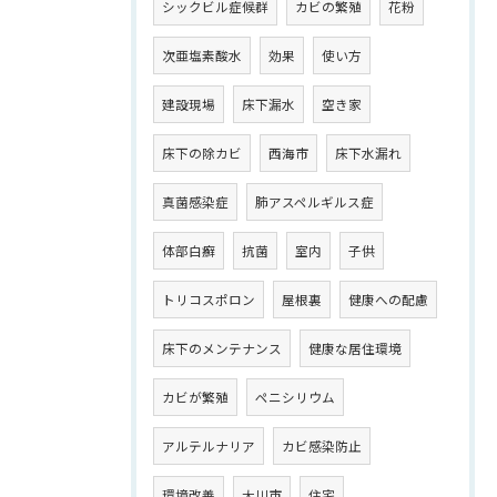
シックビル症候群
カビの繁殖
花粉
次亜塩素酸水
効果
使い方
建設現場
床下漏水
空き家
床下の除カビ
西海市
床下水漏れ
真菌感染症
肺アスペルギルス症
体部白癬
抗菌
室内
子供
トリコスポロン
屋根裏
健康への配慮
床下のメンテナンス
健康な居住環境
カビが繁殖
ペニシリウム
アルテルナリア
カビ感染防止
環境改善
大川市
住宅