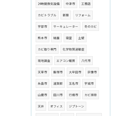
24時間換気設備
中津市
工務店
カビトラブル
新築
リフォーム
宇部市
サーキュレーター
冬のカビ
熊本市
結露
寝室
土壁
カビ取り専門
化学物質過敏症
現地調査
エアコン暖房
八代市
天草市
飯塚市
大牟田市
宗像市
糸島市
遠賀郡
玉名市
宇城市
山鹿市
田川市
行橋市
カビ掃除
天井
オフィス
ジプトーン