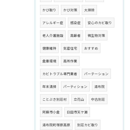
かび取り
かび対策
大掃除
アレルギー症
感染症
安心のカビ取り
老人介護施設
高齢者
微生物対策
健康維持
気密住宅
おすすめ
倉庫環境
高所作業
カビトラブル専門業者
パーテーション
年末清掃
パーティション
湯布院
ことぶき別荘村
立花山
中古別荘
阿蘇市小倉
日田市天ケ瀬
湯布院町塚原高原
別荘カビ取り