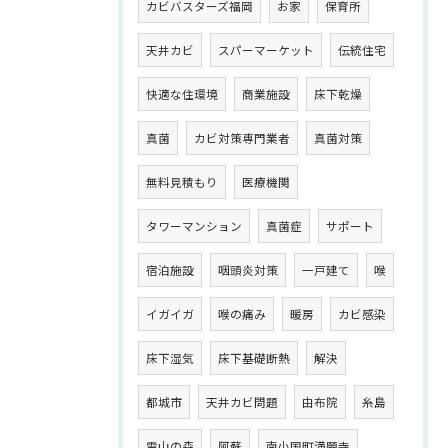
カビバスターズ福岡
お家
保育所
天井カビ
スパーマーケット
伝統住宅
快適な住環境
商業施設
床下乾燥
真菌
カビ対策専門業者
真菌対策
無料見積もり
医療機関
タワーマンション
真菌症
サポート
宿泊施設
咽頭炎対策
一戸建て
喉
イガイガ
喉の痛み
暖房
カビ感染
床下湿気
床下基礎断熱
解決
都城市
天井カビ問題
由布院
糸島
雷山の森
阿蘇
南小国町満願寺