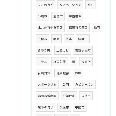
天井のカビ
リノベーション
壁紙
小城市
鹿島市
中古物件
北九州市小倉南区
福岡市博多区
梅雨
下松市
病気
光市
嬉野市
みやき町
土壁カビ
吉野ヶ里町
ホテル
梅雨対策
雨
洗面所
台風対策
健康被害
旅館
スポーツジム
公園
カビシーズン
福岡市城南区
分譲住宅
珪藻土
床下の匂い
筑後市
中間市