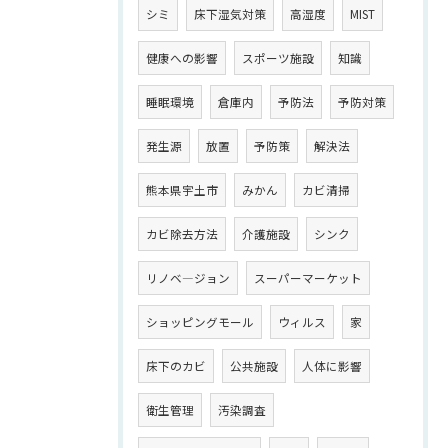
シミ
床下湿気対策
高湿度
MIST
健康への影響
スポーツ施設
知識
睡眠環境
倉庫内
予防法
予防対策
発生源
放置
予防策
解決法
熊本県宇土市
みかん
カビ清掃
カビ除去方法
介護施設
シンク
リノベ―ジョン
スーパーマーケット
ショッピングモール
ウィルス
家
床下のカビ
公共施設
人体に影響
衛生管理
汚染調査