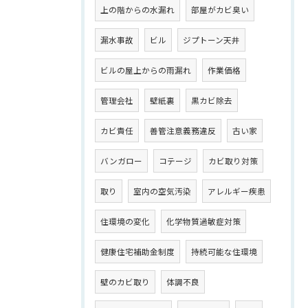
上の階からの水漏れ
部屋がカビ臭い
漏水事故
ビル
ジプトーン天井
ビルの屋上からの雨漏れ
作業価格
管理会社
壁紙裏
黒カビ除去
カビ責任
善管注意義務違反
古い家
バンガロー
コテージ
カビ取り対策
取り
室内の空気汚染
アレルギー疾患
住環境の変化
化学物質過敏症対策
健康住宅補助金制度
持続可能な住環境
壁のカビ取り
体調不良