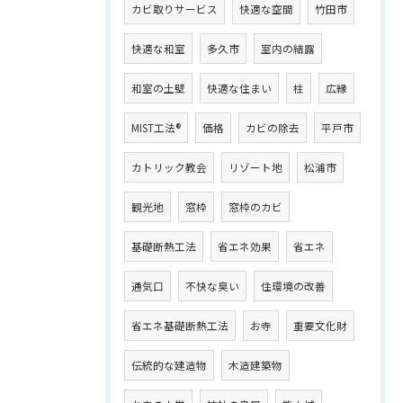
カビ取りサービス
快適な空間
竹田市
快適な和室
多久市
室内の結露
和室の土壁
快適な住まい
柱
広縁
MIST工法®
価格
カビの除去
平戸市
カトリック教会
リゾート地
松浦市
観光地
窓枠
窓枠のカビ
基礎断熱工法
省エネ効果
省エネ
通気口
不快な臭い
住環境の改善
省エネ基礎断熱工法
お寺
重要文化財
伝統的な建造物
木造建築物