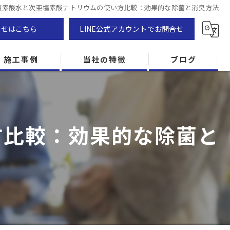
塩素酸水と次亜塩素酸ナトリウムの使い方比較：効果的な除菌と消臭方法
わせはこちら
LINE公式アカウントでお問合せ
施工事例
当社の特徴
ブログ
カビ除去
防カビ
方比較：効果的な除菌と
カビ専門
ZEH住宅
カビ検査