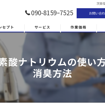
次亜
090-8159ｰ7525
お問い合
ンセプト
サービス
作業価格
素酸ナトリウムの使い
消臭方法