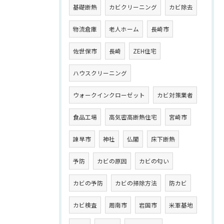
基礎断熱
カビクリーニング
カビ除去
物流倉庫
老人ホーム
長崎市
佐世保市
長崎
ZEH住宅
ハウスクリーニング
ウォークインクローゼット
カビ対策業者
食品工場
高気密高断熱住宅
宮崎市
諫早市
神社
仏閣
床下断熱
予防
カビの原因
カビの匂い
カビの予防
カビの掃除方法
防カビ
カビ検査
周南市
岩国市
米軍基地