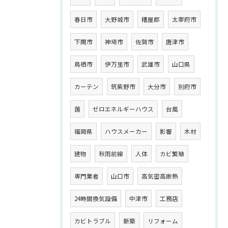
春日市
大野城市
糟屋郡
太宰府市
下関市
神埼市
佐賀市
唐津市
鳥栖市
伊万里市
武雄市
山口県
カーテン
筑紫野市
大分市
別府市
菌
ゼロエネルギーハウス
台風
福岡県
ハウスメーカー
影響
木材
建物
秋雨前線
人体
カビ繁殖
専門業者
山口市
高気密高断熱
24時間換気設備
中津市
工務店
カビトラブル
新築
リフォーム