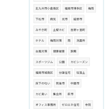
北九州市小倉南区
福岡市博多区
梅雨
下松市
病気
光市
嬉野市
みやき町
土壁カビ
吉野ヶ里町
ホテル
梅雨対策
雨
洗面所
台風対策
健康被害
旅館
スポーツジム
公園
カビシーズン
福岡市城南区
分譲住宅
珪藻土
床下の匂い
筑後市
中間市
カビ臭い
集会所
萩市
オフィス事務所
ゼロエネ住宅
寺院