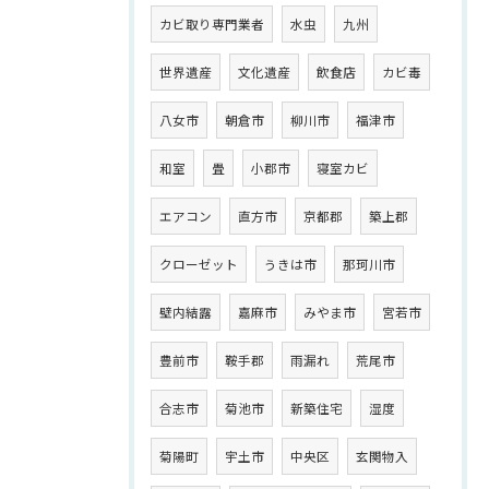
カビ取り専門業者
水虫
九州
世界遺産
文化遺産
飲食店
カビ毒
八女市
朝倉市
柳川市
福津市
和室
畳
小郡市
寝室カビ
エアコン
直方市
京都郡
築上郡
クローゼット
うきは市
那珂川市
壁内結露
嘉麻市
みやま市
宮若市
豊前市
鞍手郡
雨漏れ
荒尾市
合志市
菊池市
新築住宅
湿度
菊陽町
宇土市
中央区
玄関物入