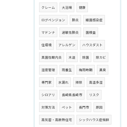
クレーム
大浴場
健康
ログペンジョン
肺炎
細菌感染症
マドンナ
過敏性肺炎
菌検査
住環境
アレルゲン
ハウスダスト
真菌性眼内炎
木造
除菌
除カビ
湿度管理
雨養生
梅雨時期
異臭
専門家
水漏れ
掃除
高温多湿
シロアリ
長崎県長崎市
リスク
対策方法
ペット
長門市
原因
高気密・高断熱住宅
シックハウス症候群