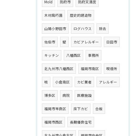
Mold
防府市
防府天満宮
木材腐朽菌
歴史的建造物
山陽小野田市
ログハウス
除去
佐伯市
壁
カビアレルギー
日田市
キッチン
八幡西区
事務所
北九州市八幡西区
福岡市南区
喫煙所
咳
小倉南区
カビ業者
アレルギー
博多区
病院
医療施設
福岡市早良区
床下カビ
合板
福岡市西区
長期優良住宅
北九州市小倉北区
福岡市中央区