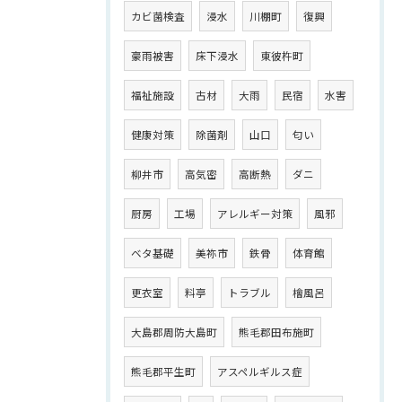
カビ菌検査
浸水
川棚町
復興
豪雨被害
床下浸水
東彼杵町
福祉施設
古材
大雨
民宿
水害
健康対策
除菌剤
山口
匂い
柳井市
高気密
高断熱
ダニ
厨房
工場
アレルギー対策
風邪
ベタ基礎
美祢市
鉄骨
体育館
更衣室
料亭
トラブル
檜風呂
大島郡周防大島町
熊毛郡田布施町
熊毛郡平生町
アスペルギルス症