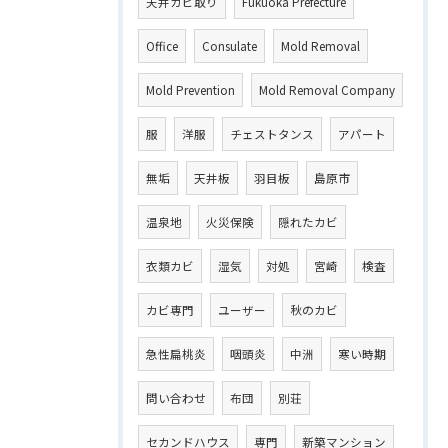
天井カビ取り
Fukuoka Prefecture
Office
Consulate
Mold Removal
Mold Prevention
Mold Removal Company
服
洋服
チェストタンス
アパート
無垢
天井板
羽目板
島原市
温泉地
火災保険
隠れたカビ
衣類カビ
湿気
対処
宮崎
検査
カビ専門
ユーザー
秋のカビ
急性扁桃炎
咽頭炎
中洲
寒い時期
問い合わせ
布団
別荘
セカンドハウス
専門
新築マンション