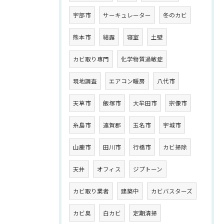
宇部市
サーキュレーター
冬のカビ
熊本市
結露
寝室
土壁
カビ取り専門
化学物質過敏症
現地調査
エアコン暖房
八代市
天草市
飯塚市
大牟田市
宗像市
糸島市
遠賀郡
玉名市
宇城市
山鹿市
田川市
行橋市
カビ掃除
天井
オフィス
ジプトーン
カビ取り業者
建築中
カビバスターズ
カビ臭
白カビ
定期清掃