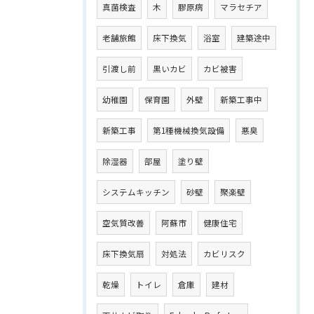
真菌検査
木
膠原病
マラセチア
老舗旅館
床下換気
浴室
建築途中
引渡し前
黒いカビ
カビ被害
幼稚園
保育園
外壁
新築工事中
新築工事
第1種機械換気設備
悪臭
除湿器
部屋
塗り壁
システムキッチン
砂壁
聚楽壁
空気質改善
阿蘇市
健康住宅
床下換気扇
対処法
カビリスク
乾燥
トイレ
倉庫
建材