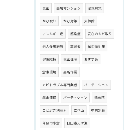
気密
高層マンション
湿気対策
かび取り
かび対策
大掃除
アレルギー症
感染症
安心のカビ取り
老人介護施設
高齢者
微生物対策
健康維持
気密住宅
おすすめ
倉庫環境
高所作業
カビトラブル専門業者
パーテーション
年末清掃
パーティション
湯布院
ことぶき別荘村
立花山
中古別荘
阿蘇市小倉
日田市天ケ瀬