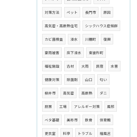
対策方法
ペット
長門市
原因
高気密・高断熱住宅
シックハウス症候群
カビ菌検査
浸水
川棚町
復興
豪雨被害
床下浸水
東彼杵町
福祉施設
古材
大雨
民宿
水害
健康対策
除菌剤
山口
匂い
柳井市
高気密
高断熱
ダニ
厨房
工場
アレルギー対策
風邪
ベタ基礎
美祢市
鉄骨
体育館
更衣室
料亭
トラブル
檜風呂