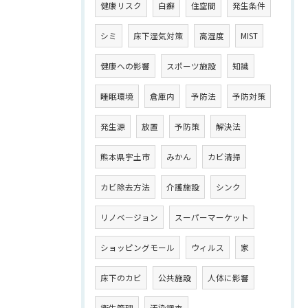
健康リスク
白癬
住空間
発生条件
シミ
床下湿気対策
高湿度
MIST
健康への影響
スポーツ施設
知識
睡眠環境
倉庫内
予防法
予防対策
発生源
放置
予防策
解決法
熊本県宇土市
みかん
カビ清掃
カビ除去方法
介護施設
シンク
リノベ―ジョン
スーパーマーケット
ショッピングモール
ウィルス
家
床下のカビ
公共施設
人体に影響
衛生管理
汚染調査