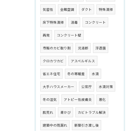
気密性
全館空調
ダクト
特殊清掃
床下特殊清掃
消毒
コンクリート
再発
コンクリート壁
市販のカビ取り剤
児湯郡
浮遊菌
クロカワカビ
アスペルギルス
省エネ住宅
冬の寒暖差
水滴
大手ハウスメーカー
公官庁
水滴対策
冬の湿気
アトピー性皮膚炎
悪化
肌荒れ
青かび
カビトラブル解決
建築中の雨漏れ
新築引き渡し後