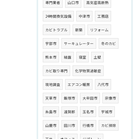
専門業者
山口市
高気密高断熱
24時間換気設備
中津市
工務店
カビトラブル
新築
リフォーム
宇部市
サーキュレーター
冬のカビ
熊本市
結露
寝室
土壁
カビ取り専門
化学物質過敏症
現地調査
エアコン暖房
八代市
天草市
飯塚市
大牟田市
宗像市
糸島市
遠賀郡
玉名市
宇城市
山鹿市
田川市
行橋市
カビ掃除
天井
オフィス
ジプトーン