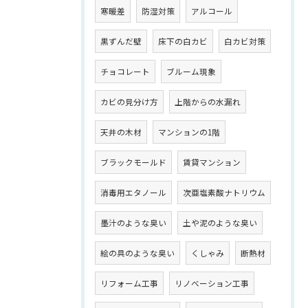
寒暖差
防湿対策
アルコール
黒ずんだ壁
床下の白カビ
白カビ対策
チョコレート
ブルーム現象
カビの見分け方
上階からの水漏れ
天井の木材
マンションの1階
ブラックモールド
賃貸マンション
消毒用エタノール
次亜塩素酸ナトリウム
墨汁のような臭い
土や泥のような臭い
絵の具のような臭い
くしゃみ
断熱材
リフォーム工事
リノベーション工事