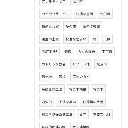
アレルギーゼロ
江北町
カビ取りサービス
快適な空間
竹田市
快適な和室
多久市
室内の結露
和室の土壁
快適な住まい
柱
広縁
MIST工法®
価格
カビの除去
平戸市
カトリック教会
リゾート地
松浦市
観光地
窓枠
窓枠のカビ
基礎断熱工法
省エネ効果
省エネ
通気口
不快な臭い
住環境の改善
省エネ基礎断熱工法
お寺
重要文化財
伝統的な建造物
木造建築物