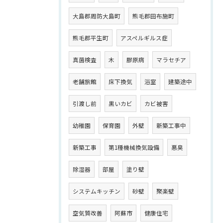
大島郡周防大島町
熊毛郡田布施町
熊毛郡平生町
アスペルギルス症
真菌検査
木
膠原病
マラセチア
老舗旅館
床下換気
浴室
建築途中
引渡し前
黒いカビ
カビ被害
幼稚園
保育園
外壁
新築工事中
新築工事
第1種機械換気設備
悪臭
除湿器
部屋
塗り壁
システムキッチン
砂壁
聚楽壁
空気質改善
阿蘇市
健康住宅