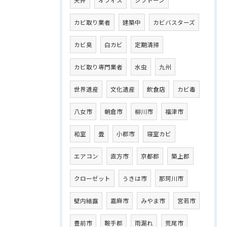
カビ取り業者
建築中
カビバスターズ
カビ臭
白カビ
定期清掃
カビ取り専門業者
水虫
九州
世界遺産
文化遺産
飲食店
カビ毒
八女市
朝倉市
柳川市
福津市
和室
畳
小郡市
寝室カビ
エアコン
直方市
京都郡
築上郡
クローゼット
うきは市
那珂川市
壁内結露
嘉麻市
みやま市
宮若市
豊前市
鞍手郡
雨漏れ
荒尾市