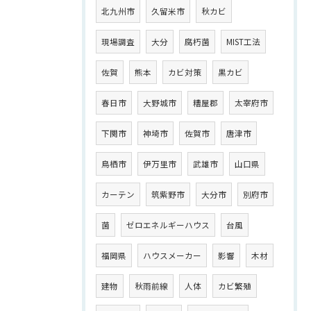
北九州市
久留米市
秋カビ
現場調査
大分
腐朽菌
MIST工法
佐賀
熊本
カビ対策
黒カビ
春日市
大野城市
糟屋郡
太宰府市
下関市
神埼市
佐賀市
唐津市
鳥栖市
伊万里市
武雄市
山口県
カーテン
筑紫野市
大分市
別府市
菌
ゼロエネルギーハウス
台風
福岡県
ハウスメーカー
影響
木材
建物
秋雨前線
人体
カビ繁殖