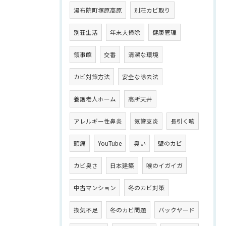
湯布院町塚原高原
別荘カビ取り
別荘生活
年末大掃除
健康管理
領事館
交番
清潔な環境
カビ対策方法
安全な除去法
養護老人ホーム
高所天井
アレルギー性鼻炎
気管支炎
長引く咳
頭痛
YouTube
臭い
壁のカビ
カビ臭さ
日本建築
喉のイガイガ
中古マンション
冬のカビ対策
換気不足
冬のカビ問題
バックヤード