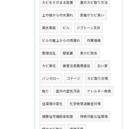
カビをそのまま放置
畳のカビ取り方法
上の階からの水漏れ
部屋がカビ臭い
漏水事故
ビル
ジプトーン天井
ビルの屋上からの雨漏れ
作業価格
管理会社
壁紙裏
黒カビ除去
カビ責任
善管注意義務違反
古い家
バンガロー
コテージ
カビ取り対策
取り
室内の空気汚染
アレルギー疾患
住環境の変化
化学物質過敏症対策
健康住宅補助金制度
持続可能な住環境
壁のカビ取り
体調不良