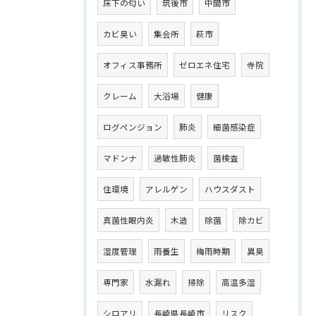
床下の匂い
筑後市
中間市
カビ臭い
集会所
萩市
オフィス事務所
ゼロエネ住宅
寺院
クレーム
大浴場
健康
ログペンジョン
肺炎
細菌感染症
マドンナ
過敏性肺炎
菌検査
住環境
アレルゲン
ハウスダスト
真菌性眼内炎
木造
除菌
除カビ
湿度管理
雨養生
梅雨時期
異臭
専門家
水漏れ
掃除
高温多湿
シロアリ
長崎県長崎市
リスク