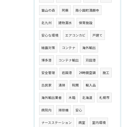
雷山の森
阿蘇
南小国町満願寺
北九州
建物漏水
保育施設
安心な環境
エアコンカビ
戸建て
結露対策
コンテナ
海外輸出
博多港
コンテナ輸出
苅田港
安全管理
岩国港
24時間空調
施工
古民家
清掃
税関
輸入品
海外輸出業者
木箱
北海道
札幌市
病院内
掃除機
安心
ナースステーション
病室
室内環境