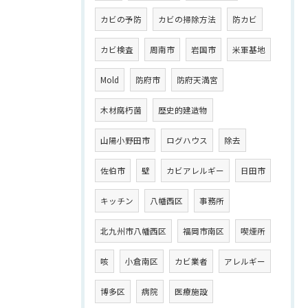
カビの予防
カビの掃除方法
防カビ
カビ検査
周南市
岩国市
米軍基地
Mold
防府市
防府天満宮
木材腐朽菌
歴史的建造物
山陽小野田市
ログハウス
除去
佐伯市
壁
カビアレルギー
日田市
キッチン
八幡西区
事務所
北九州市八幡西区
福岡市南区
喫煙所
咳
小倉南区
カビ業者
アレルギー
博多区
病院
医療施設