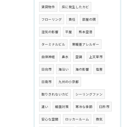
賃貸物件
床に発生したカビ
フローリング
責任
部屋の隅
湿気の影響
平屋
熊本空港
ターミナルビル
寒暖差アレルギー
自律神経
鼻水
空調
上天草市
日向市
海沿い
海の影響
塩害
日南市
九州の小京都
取りきれないカビ
シーリングファン
違い
細菌対策
寒冷な季節
臼杵市
安心な空間
ロッカールーム
換気