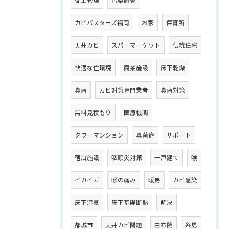
カビバスターズ福岡
お家
保育所
天井カビ
スパーマーケット
伝統住宅
快適な住環境
商業施設
床下乾燥
真菌
カビ対策専門業者
真菌対策
無料見積もり
医療機関
タワーマンション
真菌症
サポート
宿泊施設
咽頭炎対策
一戸建て
喉
イガイガ
喉の痛み
暖房
カビ感染
床下湿気
床下基礎断熱
解決
都城市
天井カビ問題
由布院
糸島