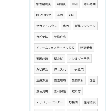
急性扁桃炎
咽頭炎
中洲
寒い時期
問い合わせ
布団
別荘
セカンドハウス
専門
新築マンション
カビ予防
欠陥住宅
ドリームフェスティバル2022
建築業者
養護施設
壁カビ
アレルギー予防
カビ退治
押し入れ
中古住宅
治療方法
高温環境
建築素材
発生
波佐見町
素材保護
取り方
デリバリーセンター
応接間
住宅環境