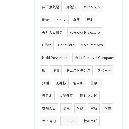
床下換気扇
対処法
カビリスク
乾燥
トイレ
倉庫
建材
天井カビ取り
Fukuoka Prefecture
Office
Consulate
Mold Removal
Mold Prevention
Mold Removal Company
服
洋服
チェストタンス
アパート
無垢
天井板
羽目板
島原市
温泉地
火災保険
隠れたカビ
衣類カビ
湿気
対処
宮崎
検査
カビ専門
ユーザー
秋のカビ