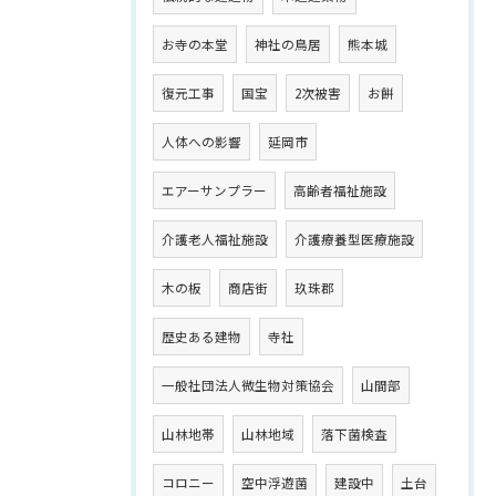
お寺の本堂
神社の鳥居
熊本城
復元工事
国宝
2次被害
お餅
人体への影響
延岡市
エアーサンプラー
高齢者福祉施設
介護老人福祉施設
介護療養型医療施設
木の板
商店街
玖珠郡
歴史ある建物
寺社
一般社団法人微生物対策協会
山間部
山林地帯
山林地域
落下菌検査
コロニー
空中浮遊菌
建設中
土台