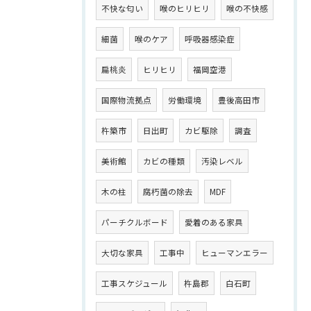
不快な匂い
喉のヒリヒリ
喉の不快感
細菌
喉のケア
呼吸器感染症
扁桃炎
ヒリヒリ
福岡空港
国際物流拠点
労働環境
豊後高田市
杵築市
日出町
カビ駆除
調査
美術館
カビの種類
汚染レベル
木の柱
腐朽菌の除去
MDF
パーチクルボード
愛着のある家具
大切な家具
工事中
ヒューマンエラー
工事スケジュール
杵島郡
白石町