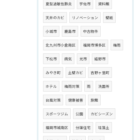
夏型過敏性肺炎
宇佐市
資料館
天井のカビ
リノベーション
壁紙
小城市
鹿島市
中古物件
北九州市小倉南区
福岡市博多区
梅雨
下松市
病気
光市
嬉野市
みやき町
土壁カビ
吉野ヶ里町
ホテル
梅雨対策
雨
洗面所
台風対策
健康被害
旅館
スポーツジム
公園
カビシーズン
福岡市城南区
分譲住宅
珪藻土