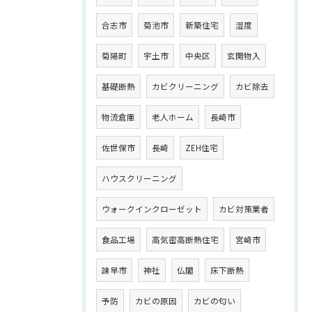
合志市
菊池市
新築住宅
湿度
菊陽町
宇土市
中央区
玄関物入
基礎断熱
カビクリーニング
カビ除去
物流倉庫
老人ホーム
長崎市
佐世保市
長崎
ZEH住宅
ハウスクリーニング
ウォークインクローゼット
カビ対策業者
食品工場
高気密高断熱住宅
宮崎市
諫早市
神社
仏閣
床下断熱
予防
カビの原因
カビの匂い