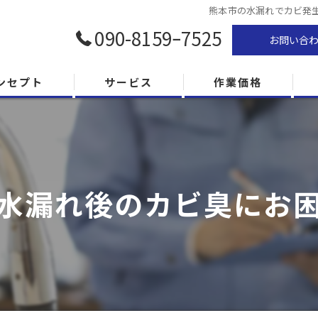
熊本市の水漏れでカビ発
090-8159ｰ7525
お問い合
ンセプト
サービス
作業価格
水漏れ後のカビ臭にお