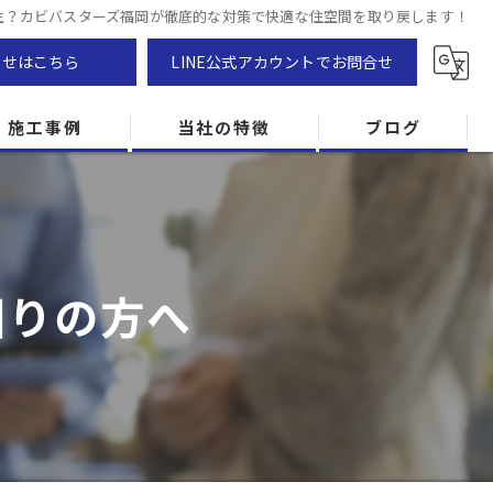
生？カビバスターズ福岡が徹底的な対策で快適な住空間を取り戻します！
わせはこちら
LINE公式アカウントでお問合せ
施工事例
当社の特徴
ブログ
カビ除去
防カビ
困りの方へ
カビ専門
ZEH住宅
カビ検査