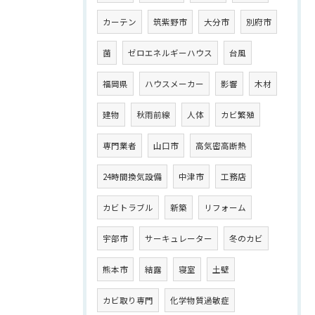
カーテン
筑紫野市
大分市
別府市
菌
ゼロエネルギーハウス
台風
福岡県
ハウスメーカー
影響
木材
建物
秋雨前線
人体
カビ繁殖
専門業者
山口市
高気密高断熱
24時間換気設備
中津市
工務店
カビトラブル
新築
リフォーム
宇部市
サーキュレーター
冬のカビ
熊本市
結露
寝室
土壁
カビ取り専門
化学物質過敏症