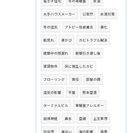
省エネ住宅
冬の寒暖差
水滴
大手ハウスメーカー
公官庁
水滴対策
冬の湿気
アトピー性皮膚炎
悪化
肌荒れ
青かび
カビトラブル解決
建築中の雨漏れ
新築引き渡し後
賃貸物件
床に発生したカビ
フローリング
責任
部屋の隅
湿気の影響
平屋
熊本空港
ターミナルビル
寒暖差アレルギー
自律神経
鼻水
空調
上天草市
日向市
海沿い
海の影響
塩害