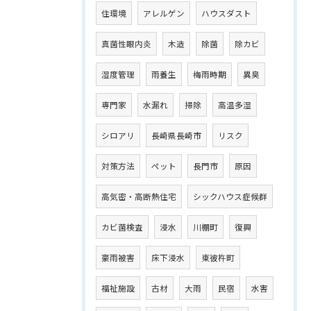
住環境
アレルゲン
ハウスダスト
真菌性眼内炎
木造
除菌
除カビ
湿度管理
雨養生
梅雨時期
異臭
専門家
水漏れ
掃除
高温多湿
シロアリ
長崎県長崎市
リスク
対策方法
ペット
長門市
原因
高気密・高断熱住宅
シックハウス症候群
カビ菌検査
浸水
川棚町
復興
豪雨被害
床下浸水
東彼杵町
福祉施設
古材
大雨
民宿
水害