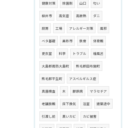
健康対策
除菌剤
山口
匂い
柳井市
高気密
高断熱
ダニ
厨房
工場
アレルギー対策
風邪
ベタ基礎
美祢市
鉄骨
体育館
更衣室
料亭
トラブル
檜風呂
大島郡周防大島町
熊毛郡田布施町
熊毛郡平生町
アスペルギルス症
真菌検査
木
膠原病
マラセチア
老舗旅館
床下換気
浴室
建築途中
引渡し前
黒いカビ
カビ被害