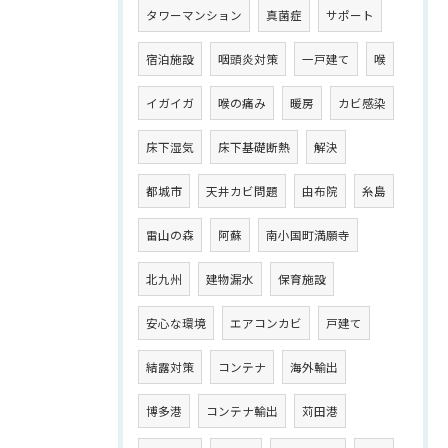
タワーマンション
真菌症
サポート
宿泊施設
咽頭炎対策
一戸建て
喉
イガイガ
喉の痛み
暖房
カビ感染
床下湿気
床下基礎断熱
解決
都城市
天井カビ問題
由布院
糸島
雷山の森
阿蘇
南小国町満願寺
北九州
建物漏水
保育施設
安心な環境
エアコンカビ
戸建て
結露対策
コンテナ
海外輸出
博多港
コンテナ輸出
苅田港