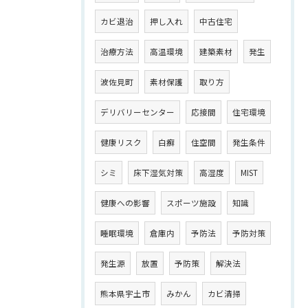
カビ退治
押し入れ
中古住宅
治療方法
高温環境
建築素材
発生
波佐見町
素材保護
取り方
デリバリーセンター
応接間
住宅環境
健康リスク
白癬
住空間
発生条件
シミ
床下湿気対策
高湿度
MIST
健康への影響
スポーツ施設
知識
睡眠環境
倉庫内
予防法
予防対策
発生源
放置
予防策
解決法
熊本県宇土市
みかん
カビ清掃