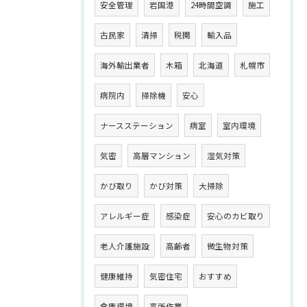
安全管理
岩国港
24時間空調
施工
古民家
清掃
税関
輸入品
海外輸出業者
木箱
北海道
札幌市
病院内
掃除機
安心
ナースステーション
病室
室内環境
気密
高層マンション
湿気対策
かび取り
かび対策
大掃除
アレルギー症
感染症
安心のカビ取り
老人介護施設
高齢者
微生物対策
健康維持
気密住宅
おすすめ
倉庫環境
高所作業