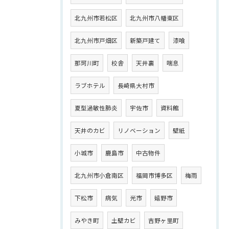
北九州市若松区
北九州市八幡東区
北九州市戸畑区
新築戸建て
漆喰
那珂川町
校舎
天井裏
喘息
ラブホテル
長崎県大村市
夏型過敏性肺炎
宇佐市
資料館
天井のカビ
リノベーション
壁紙
小城市
鹿島市
中古物件
北九州市小倉南区
福岡市博多区
梅雨
下松市
病気
光市
嬉野市
みやき町
土壁カビ
吉野ヶ里町