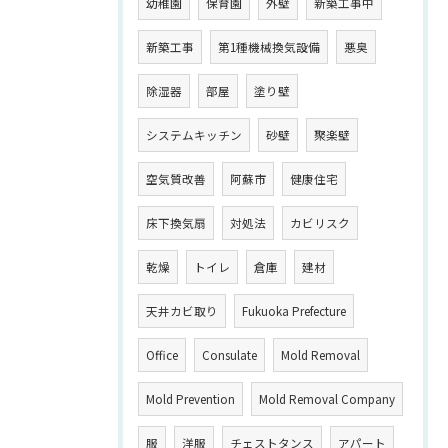
幼稚園
保育園
外壁
新築工事中
新築工事
第1種機械換気設備
悪臭
除湿器
部屋
塗り壁
システムキッチン
砂壁
聚楽壁
空気質改善
阿蘇市
健康住宅
床下換気扇
対処法
カビリスク
乾燥
トイレ
倉庫
建材
天井カビ取り
Fukuoka Prefecture
Office
Consulate
Mold Removal
Mold Prevention
Mold Removal Company
服
洋服
チェストタンス
アパート