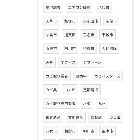
現地調査
エアコン暖房
八代市
天草市
飯塚市
大牟田市
宗像市
糸島市
遠賀郡
玉名市
宇城市
山鹿市
田川市
行橋市
カビ掃除
天井
オフィス
ジプトーン
カビ取り業者
建築中
カビバスターズ
カビ臭
白カビ
定期清掃
カビ取り専門業者
水虫
九州
世界遺産
文化遺産
飲食店
カビ毒
八女市
朝倉市
柳川市
福津市