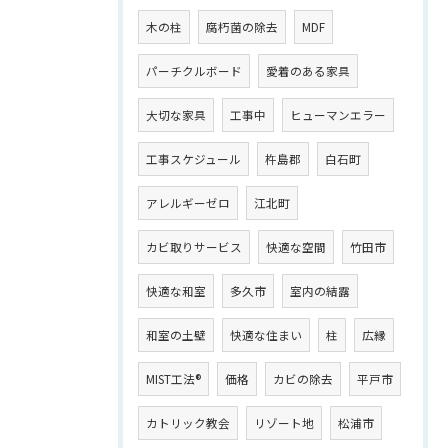
木の柱
腐朽菌の除去
MDF
パーチクルボード
愛着のある家具
大切な家具
工事中
ヒューマンエラー
工事スケジュール
杵島郡
白石町
アレルギーゼロ
江北町
カビ取りサービス
快適な空間
竹田市
快適な和室
多久市
室内の結露
和室の土壁
快適な住まい
柱
広縁
MIST工法®
価格
カビの除去
平戸市
カトリック教会
リゾート地
松浦市