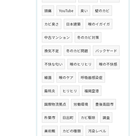
頭痛
YouTube
臭い
壁のカビ
カビ臭さ
日本建築
喉のイガイガ
中古マンション
冬のカビ対策
換気不足
冬のカビ問題
バックヤード
不快な匂い
喉のヒリヒリ
喉の不快感
細菌
喉のケア
呼吸器感染症
扁桃炎
ヒリヒリ
福岡空港
国際物流拠点
労働環境
豊後高田市
杵築市
日出町
カビ駆除
調査
美術館
カビの種類
汚染レベル