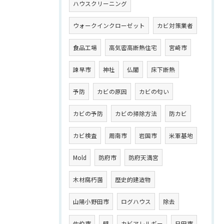
ハウスクリーニング
ウォークインクローゼット
カビ対策業者
食品工場
高気密高断熱住宅
宮崎市
諫早市
神社
仏閣
床下断熱
予防
カビの原因
カビの匂い
カビの予防
カビの掃除方法
防カビ
カビ検査
周南市
岩国市
米軍基地
Mold
防府市
防府天満宮
木材腐朽菌
歴史的建造物
山陽小野田市
ログハウス
除去
佐伯市
壁
カビアレルギー
日田市