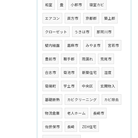
和室
畳
小郡市
寝室カビ
エアコン
直方市
京都郡
築上郡
クローゼット
うきは市
那珂川市
壁内結露
嘉麻市
みやま市
宮若市
豊前市
鞍手郡
雨漏れ
荒尾市
合志市
菊池市
新築住宅
湿度
菊陽町
宇土市
中央区
玄関物入
基礎断熱
カビクリーニング
カビ除去
物流倉庫
老人ホーム
長崎市
佐世保市
長崎
ZEH住宅