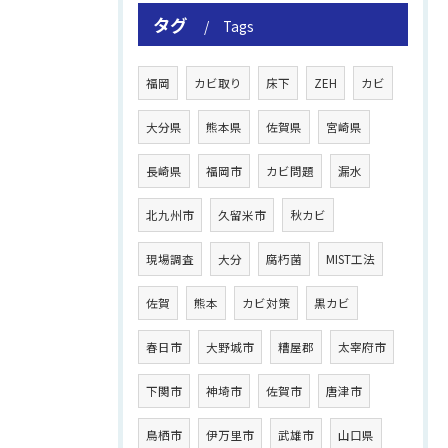
タグ
Tags
福岡
カビ取り
床下
ZEH
カビ
大分県
熊本県
佐賀県
宮崎県
長崎県
福岡市
カビ問題
漏水
北九州市
久留米市
秋カビ
現場調査
大分
腐朽菌
MIST工法
佐賀
熊本
カビ対策
黒カビ
春日市
大野城市
糟屋郡
太宰府市
下関市
神埼市
佐賀市
唐津市
鳥栖市
伊万里市
武雄市
山口県