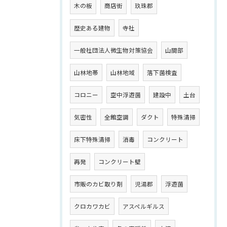
木の板
商店街
玖珠郡
歴史ある建物
寺社
一般社団法人微生物対策協会
山間部
山林地帯
山林地域
落下菌検査
コロニー
空中浮遊菌
建設中
土台
気密性
全館空調
ダクト
特殊清掃
床下特殊清掃
消毒
コンクリート
再発
コンクリート壁
市販のカビ取り剤
児湯郡
浮遊菌
クロカワカビ
アスペルギルス