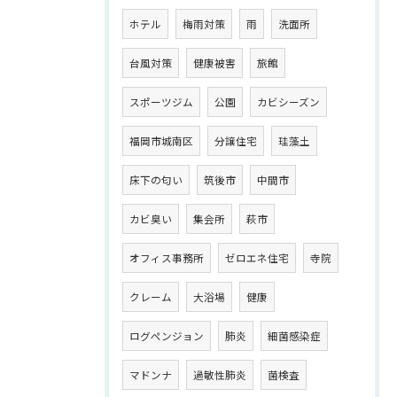
ホテル
梅雨対策
雨
洗面所
台風対策
健康被害
旅館
スポーツジム
公園
カビシーズン
福岡市城南区
分譲住宅
珪藻土
床下の匂い
筑後市
中間市
カビ臭い
集会所
萩市
オフィス事務所
ゼロエネ住宅
寺院
クレーム
大浴場
健康
ログペンジョン
肺炎
細菌感染症
マドンナ
過敏性肺炎
菌検査