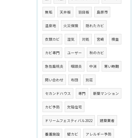
無垢
天井板
羽目板
島原市
温泉地
火災保険
隠れたカビ
衣類カビ
湿気
対処
宮崎
検査
カビ専門
ユーザー
秋のカビ
急性扁桃炎
咽頭炎
中洲
寒い時期
問い合わせ
布団
別荘
セカンドハウス
専門
新築マンション
カビ予防
欠陥住宅
ドリームフェスティバル2022
建築業者
養護施設
壁カビ
アレルギー予防