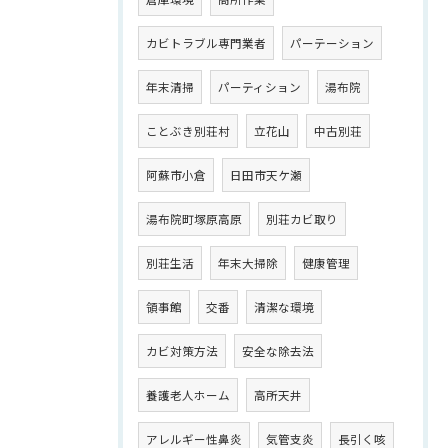
カビトラブル専門業者
パーテーション
年末清掃
パーティション
湯布院
ことぶき別荘村
立花山
中古別荘
阿蘇市小倉
日田市天ケ瀬
湯布院町塚原高原
別荘カビ取り
別荘生活
年末大掃除
健康管理
領事館
交番
清潔な環境
カビ対策方法
安全な除去法
養護老人ホーム
高所天井
アレルギー性鼻炎
気管支炎
長引く咳