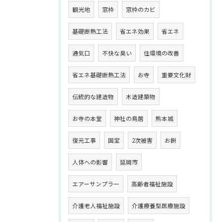
観光地
窓枠
窓枠のカビ
基礎断熱工法
省エネ効果
省エネ
通気口
不快な臭い
住環境の改善
省エネ基礎断熱工法
お寺
重要文化財
伝統的な建造物
木造建築物
お寺の本堂
神社の鳥居
熊本城
復元工事
国宝
2次被害
お餅
人体への影響
延岡市
エアーサンプラー
高齢者福祉施設
介護老人福祉施設
介護療養型医療施設