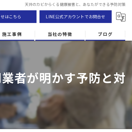
天井のカビからくる健康被害と、あなたができる予防対策
わせはこちら
LINE公式アカウントでお問合せ
施工事例
当社の特徴
ブログ
カビ除去
防カビ
門業者が明かす予防と対
カビ専門
ZEH住宅
カビ検査