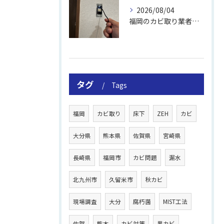
2026/08/04
福岡のカビ取り業者おすすめの選び方と費用
タグ
Tags
福岡
カビ取り
床下
ZEH
カビ
大分県
熊本県
佐賀県
宮崎県
長崎県
福岡市
カビ問題
漏水
北九州市
久留米市
秋カビ
現場調査
大分
腐朽菌
MIST工法
佐賀
熊本
カビ対策
黒カビ