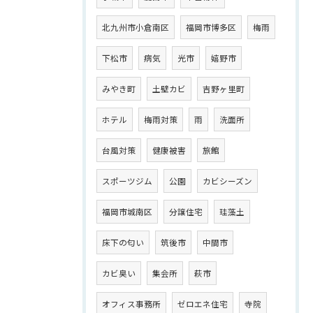
北九州市小倉南区
福岡市博多区
梅雨
下松市
病気
光市
嬉野市
みやき町
土壁カビ
吉野ヶ里町
ホテル
梅雨対策
雨
洗面所
台風対策
健康被害
旅館
スポーツジム
公園
カビシーズン
福岡市城南区
分譲住宅
珪藻土
床下の匂い
筑後市
中間市
カビ臭い
集会所
萩市
オフィス事務所
ゼロエネ住宅
寺院