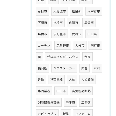
春日市
大野城市
糟屋郡
太宰府市
下関市
神埼市
佐賀市
唐津市
鳥栖市
伊万里市
武雄市
山口県
カーテン
筑紫野市
大分市
別府市
菌
ゼロエネルギーハウス
台風
福岡県
ハウスメーカー
影響
木材
建物
秋雨前線
人体
カビ繁殖
専門業者
山口市
高気密高断熱
24時間換気設備
中津市
工務店
カビトラブル
新築
リフォーム