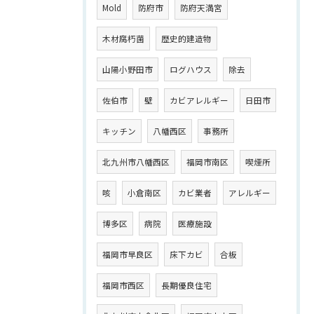
Mold
防府市
防府天満宮
木材腐朽菌
歴史的建造物
山陽小野田市
ログハウス
除去
佐伯市
壁
カビアレルギー
日田市
キッチン
八幡西区
事務所
北九州市八幡西区
福岡市南区
喫煙所
咳
小倉南区
カビ業者
アレルギー
博多区
病院
医療施設
福岡市早良区
床下カビ
合板
福岡市西区
長期優良住宅