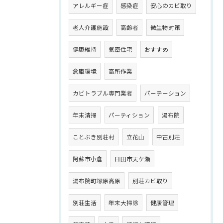
アレルギー症
感染症
安心のカビ取り
老人介護施設
高齢者
微生物対策
健康維持
気密住宅
おすすめ
倉庫環境
高所作業
カビトラブル専門業者
パーテーション
年末清掃
パーティション
湯布院
ことぶき別荘村
立花山
中古別荘
阿蘇市小倉
日田市天ケ瀬
湯布院町塚原高原
別荘カビ取り
別荘生活
年末大掃除
健康管理