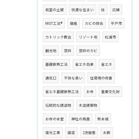
和室の土壁
快適な住まい
柱
広縁
MIST工法®
価格
カビの除去
平戸市
カトリック教会
リゾート地
松浦市
観光地
窓枠
窓枠のカビ
基礎断熱工法
省エネ効果
省エネ
通気口
不快な臭い
住環境の改善
省エネ基礎断熱工法
お寺
重要文化財
伝統的な建造物
木造建築物
お寺の本堂
神社の鳥居
熊本城
復元工事
国宝
2次被害
お餅