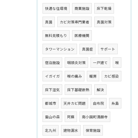
快適な住環境
商業施設
床下乾燥
真菌
カビ対策専門業者
真菌対策
無料見積もり
医療機関
タワーマンション
真菌症
サポート
宿泊施設
咽頭炎対策
一戸建て
喉
イガイガ
喉の痛み
暖房
カビ感染
床下湿気
床下基礎断熱
解決
都城市
天井カビ問題
由布院
糸島
雷山の森
阿蘇
南小国町満願寺
北九州
建物漏水
保育施設