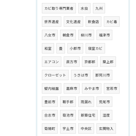
カビ取り専門業者
水虫
九州
世界遺産
文化遺産
飲食店
カビ毒
八女市
朝倉市
柳川市
福津市
和室
畳
小郡市
寝室カビ
エアコン
直方市
京都郡
築上郡
クローゼット
うきは市
那珂川市
壁内結露
嘉麻市
みやま市
宮若市
豊前市
鞍手郡
雨漏れ
荒尾市
合志市
菊池市
新築住宅
湿度
菊陽町
宇土市
中央区
玄関物入