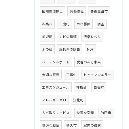
国際物流拠点
労働環境
豊後高田市
杵築市
日出町
カビ駆除
調査
美術館
カビの種類
汚染レベル
木の柱
腐朽菌の除去
MDF
パーチクルボード
愛着のある家具
大切な家具
工事中
ヒューマンエラー
工事スケジュール
杵島郡
白石町
アレルギーゼロ
江北町
カビ取りサービス
快適な空間
竹田市
快適な和室
多久市
室内の結露