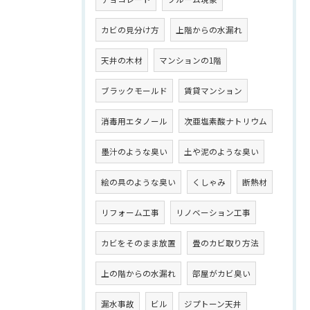
カビの見分け方
上階からの水漏れ
天井の木材
マンションの1階
ブラックモールド
賃貸マンション
消毒用エタノール
次亜塩素酸ナトリウム
墨汁のような臭い
土や泥のような臭い
絵の具のような臭い
くしゃみ
断熱材
リフォーム工事
リノベーション工事
カビをそのまま放置
畳のカビ取り方法
上の階からの水漏れ
部屋がカビ臭い
漏水事故
ビル
ジプトーン天井