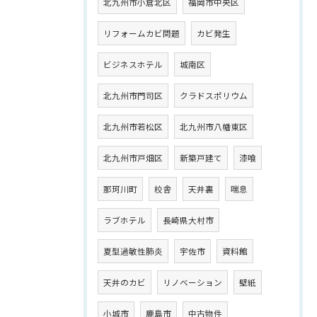
北九州市小倉北区
福岡市中央区
リフォームカビ問題
カビ発生
ビジネスホテル
城南区
北九州市門司区
クラドスポリウム
北九州市若松区
北九州市八幡東区
北九州市戸畑区
新築戸建て
漆喰
那珂川町
校舎
天井裏
喘息
ラブホテル
長崎県大村市
夏型過敏性肺炎
宇佐市
資料館
天井のカビ
リノベーション
壁紙
小城市
鹿島市
中古物件