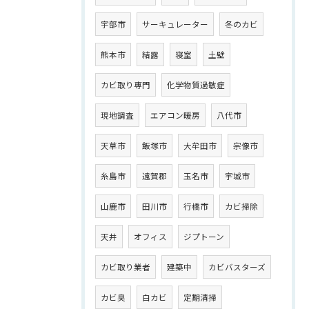
宇部市
サーキュレーター
冬のカビ
熊本市
結露
寝室
土壁
カビ取り専門
化学物質過敏症
現地調査
エアコン暖房
八代市
天草市
飯塚市
大牟田市
宗像市
糸島市
遠賀郡
玉名市
宇城市
山鹿市
田川市
行橋市
カビ掃除
天井
オフィス
ジプトーン
カビ取り業者
建築中
カビバスターズ
カビ臭
白カビ
定期清掃