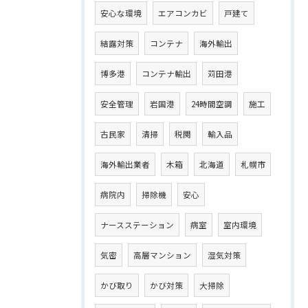
安心な環境
エアコンカビ
戸建て
結露対策
コンテナ
海外輸出
博多港
コンテナ輸出
苅田港
安全管理
岩国港
24時間空調
施工
古民家
清掃
税関
輸入品
海外輸出業者
木箱
北海道
札幌市
病院内
掃除機
安心
ナースステーション
病室
室内環境
気密
高層マンション
湿気対策
かび取り
かび対策
大掃除