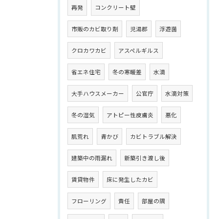
再発
コンクリート壁
市販のカビ取り剤
児湯郡
浮遊菌
クロカワカビ
アスペルギルス
省エネ住宅
冬の寒暖差
水滴
大手ハウスメーカー
公官庁
水滴対策
冬の湿気
アトピー性皮膚炎
悪化
肌荒れ
青かび
カビトラブル解決
建築中の雨漏れ
新築引き渡し後
賃貸物件
床に発生したカビ
フローリング
責任
部屋の隅