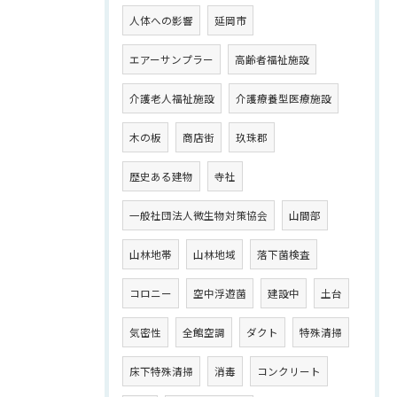
人体への影響
延岡市
エアーサンプラー
高齢者福祉施設
介護老人福祉施設
介護療養型医療施設
木の板
商店街
玖珠郡
歴史ある建物
寺社
一般社団法人微生物対策協会
山間部
山林地帯
山林地域
落下菌検査
コロニー
空中浮遊菌
建設中
土台
気密性
全館空調
ダクト
特殊清掃
床下特殊清掃
消毒
コンクリート