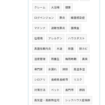
クレーム
大浴場
健康
ログペンジョン
肺炎
細菌感染症
マドンナ
過敏性肺炎
菌検査
住環境
アレルゲン
ハウスダスト
真菌性眼内炎
木造
除菌
除カビ
湿度管理
雨養生
梅雨時期
異臭
専門家
水漏れ
掃除
高温多湿
シロアリ
長崎県長崎市
リスク
対策方法
ペット
長門市
原因
高気密・高断熱住宅
シックハウス症候群