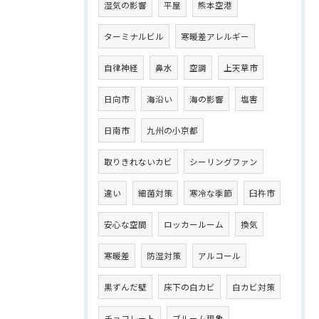
湿気の影響
平屋
熊本空港
ターミナルビル
寒暖差アレルギー
自律神経
鼻水
空調
上天草市
日向市
海沿い
海の影響
塩害
日南市
九州の小京都
取りきれないカビ
シーリングファン
違い
細菌対策
寒冷な季節
臼杵市
安心な空間
ロッカールーム
換気
寒暖差
防湿対策
アルコール
黒ずんだ壁
床下の白カビ
白カビ対策
チョコレート
ブルーム現象