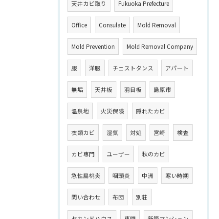
天井カビ取り
Fukuoka Prefecture
Office
Consulate
Mold Removal
Mold Prevention
Mold Removal Company
服
洋服
チェストタンス
アパート
無垢
天井板
羽目板
島原市
温泉地
火災保険
隠れたカビ
衣類カビ
湿気
対処
宮崎
検査
カビ専門
ユーザー
秋のカビ
急性扁桃炎
咽頭炎
中洲
寒い時期
問い合わせ
布団
別荘
セカンドハウス
専門
新築マンション