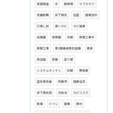
真菌検査
木
膠原病
マラセチア
老舗旅館
床下換気
浴室
建築途中
引渡し前
黒いカビ
カビ被害
幼稚園
保育園
外壁
新築工事中
新築工事
第1種機械換気設備
悪臭
除湿器
部屋
塗り壁
システムキッチン
砂壁
聚楽壁
空気質改善
阿蘇市
健康住宅
床下換気扇
対処法
カビリスク
乾燥
トイレ
倉庫
建材