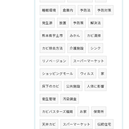
睡眠環境
倉庫内
予防法
予防対策
発生源
放置
予防策
解決法
熊本県宇土市
みかん
カビ清掃
カビ除去方法
介護施設
シンク
リノベ―ジョン
スーパーマーケット
ショッピングモール
ウィルス
家
床下のカビ
公共施設
人体に影響
衛生管理
汚染調査
カビバスターズ福岡
お家
保育所
天井カビ
スパーマーケット
伝統住宅