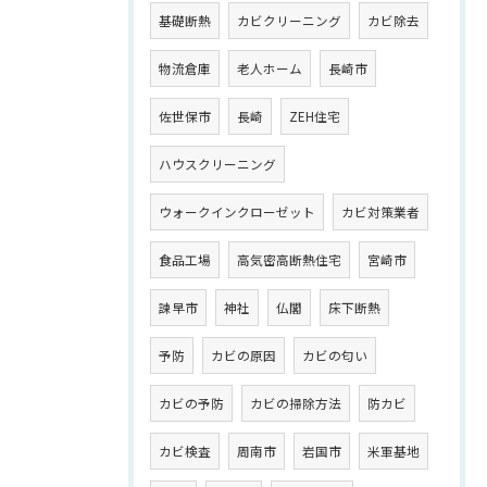
基礎断熱
カビクリーニング
カビ除去
物流倉庫
老人ホーム
長崎市
佐世保市
長崎
ZEH住宅
ハウスクリーニング
ウォークインクローゼット
カビ対策業者
食品工場
高気密高断熱住宅
宮崎市
諫早市
神社
仏閣
床下断熱
予防
カビの原因
カビの匂い
カビの予防
カビの掃除方法
防カビ
カビ検査
周南市
岩国市
米軍基地