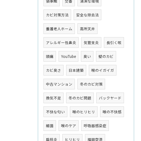
領事館
交番
清潔な環境
カビ対策方法
安全な除去法
養護老人ホーム
高所天井
アレルギー性鼻炎
気管支炎
長引く咳
頭痛
YouTube
臭い
壁のカビ
カビ臭さ
日本建築
喉のイガイガ
中古マンション
冬のカビ対策
換気不足
冬のカビ問題
バックヤード
不快な匂い
喉のヒリヒリ
喉の不快感
細菌
喉のケア
呼吸器感染症
扁桃炎
ヒリヒリ
福岡空港