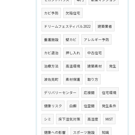
カビ予防
欠陥住宅
ドリームフェスティバル2022
建築業者
養護施設
壁カビ
アレルギー予防
カビ退治
押し入れ
中古住宅
治療方法
高温環境
建築素材
発生
波佐見町
素材保護
取り方
デリバリーセンター
応接間
住宅環境
健康リスク
白癬
住空間
発生条件
シミ
床下湿気対策
高湿度
MIST
健康への影響
スポーツ施設
知識