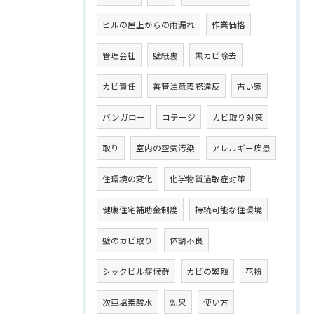
ビルの屋上からの雨漏れ
作業価格
管理会社
壁紙裏
黒カビ除去
カビ責任
善管注意義務違反
古い家
バンガロー
コテージ
カビ取り対策
取り
室内の空気汚染
アレルギー疾患
住環境の変化
化学物質過敏症対策
健康住宅補助金制度
持続可能な住環境
壁のカビ取り
体調不良
シックビル症候群
カビの繁殖
花粉
次亜塩素酸水
効果
使い方