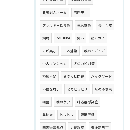
養護老人ホーム
高所天井
アレルギー性鼻炎
気管支炎
長引く咳
頭痛
YouTube
臭い
壁のカビ
カビ臭さ
日本建築
喉のイガイガ
中古マンション
冬のカビ対策
換気不足
冬のカビ問題
バックヤード
不快な匂い
喉のヒリヒリ
喉の不快感
細菌
喉のケア
呼吸器感染症
扁桃炎
ヒリヒリ
福岡空港
国際物流拠点
労働環境
豊後高田市