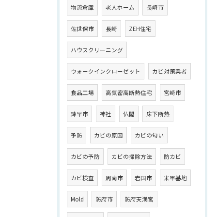
物流倉庫
老人ホーム
長崎市
佐世保市
長崎
ZEH住宅
ハウスクリーニング
ウォークインクローゼット
カビ対策業者
食品工場
高気密高断熱住宅
宮崎市
諫早市
神社
仏閣
床下断熱
予防
カビの原因
カビの匂い
カビの予防
カビの掃除方法
防カビ
カビ検査
周南市
岩国市
米軍基地
Mold
防府市
防府天満宮