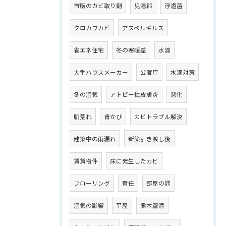
市販のカビ取り剤
児湯郡
浮遊菌
クロカワカビ
アスペルギルス
省エネ住宅
冬の寒暖差
水滴
大手ハウスメーカー
公官庁
水滴対策
冬の湿気
アトピー性皮膚炎
悪化
肌荒れ
青かび
カビトラブル解決
建築中の雨漏れ
新築引き渡し後
賃貸物件
床に発生したカビ
フローリング
責任
部屋の隅
湿気の影響
平屋
熊本空港