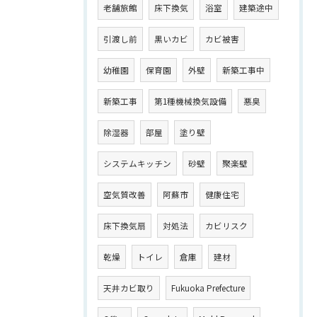
老舗旅館
床下換気
浴室
建築途中
引渡し前
黒いカビ
カビ被害
幼稚園
保育園
外壁
新築工事中
新築工事
第1種機械換気設備
悪臭
除湿器
部屋
塗り壁
システムキッチン
砂壁
聚楽壁
空気質改善
阿蘇市
健康住宅
床下換気扇
対処法
カビリスク
乾燥
トイレ
倉庫
建材
天井カビ取り
Fukuoka Prefecture