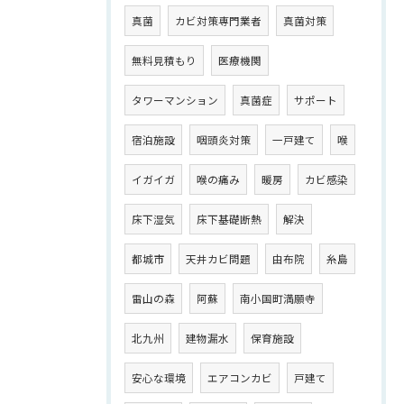
真菌
カビ対策専門業者
真菌対策
無料見積もり
医療機関
タワーマンション
真菌症
サポート
宿泊施設
咽頭炎対策
一戸建て
喉
イガイガ
喉の痛み
暖房
カビ感染
床下湿気
床下基礎断熱
解決
都城市
天井カビ問題
由布院
糸島
雷山の森
阿蘇
南小国町満願寺
北九州
建物漏水
保育施設
安心な環境
エアコンカビ
戸建て