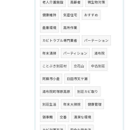
老人介護施設
高齢者
微生物対策
健康維持
気密住宅
おすすめ
倉庫環境
高所作業
カビトラブル専門業者
パーテーション
年末清掃
パーティション
湯布院
ことぶき別荘村
立花山
中古別荘
阿蘇市小倉
日田市天ケ瀬
湯布院町塚原高原
別荘カビ取り
別荘生活
年末大掃除
健康管理
領事館
交番
清潔な環境
カビ対策方法
安全な除去法