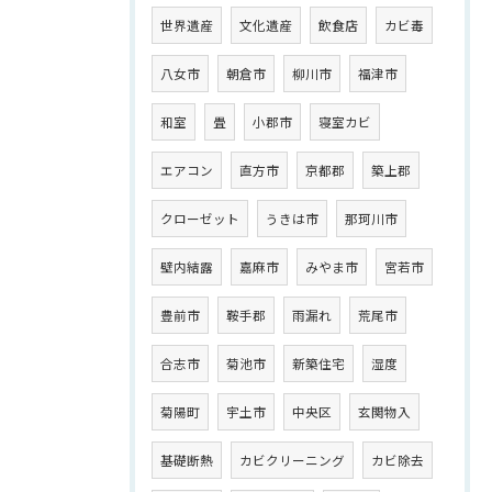
世界遺産
文化遺産
飲食店
カビ毒
八女市
朝倉市
柳川市
福津市
和室
畳
小郡市
寝室カビ
エアコン
直方市
京都郡
築上郡
クローゼット
うきは市
那珂川市
壁内結露
嘉麻市
みやま市
宮若市
豊前市
鞍手郡
雨漏れ
荒尾市
合志市
菊池市
新築住宅
湿度
菊陽町
宇土市
中央区
玄関物入
基礎断熱
カビクリーニング
カビ除去