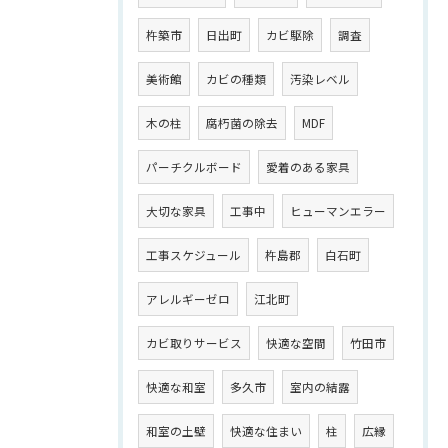
杵築市
日出町
カビ駆除
調査
美術館
カビの種類
汚染レベル
木の柱
腐朽菌の除去
MDF
パーチクルボード
愛着のある家具
大切な家具
工事中
ヒューマンエラー
工事スケジュール
杵島郡
白石町
アレルギーゼロ
江北町
カビ取りサービス
快適な空間
竹田市
快適な和室
多久市
室内の結露
和室の土壁
快適な住まい
柱
広縁