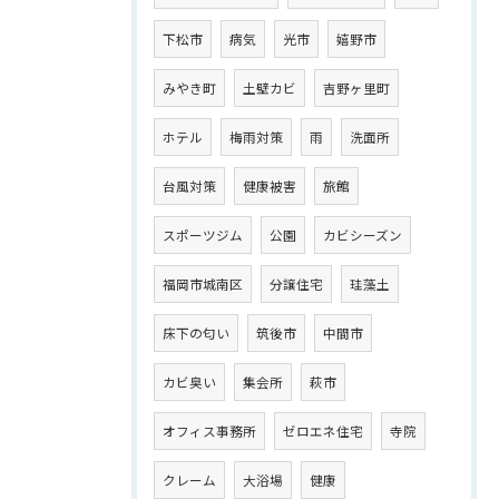
下松市
病気
光市
嬉野市
みやき町
土壁カビ
吉野ヶ里町
ホテル
梅雨対策
雨
洗面所
台風対策
健康被害
旅館
スポーツジム
公園
カビシーズン
福岡市城南区
分譲住宅
珪藻土
床下の匂い
筑後市
中間市
カビ臭い
集会所
萩市
オフィス事務所
ゼロエネ住宅
寺院
クレーム
大浴場
健康