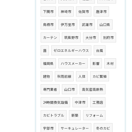
下関市
神埼市
佐賀市
唐津市
鳥栖市
伊万里市
武雄市
山口県
カーテン
筑紫野市
大分市
別府市
菌
ゼロエネルギーハウス
台風
福岡県
ハウスメーカー
影響
木材
建物
秋雨前線
人体
カビ繁殖
専門業者
山口市
高気密高断熱
24時間換気設備
中津市
工務店
カビトラブル
新築
リフォーム
宇部市
サーキュレーター
冬のカビ