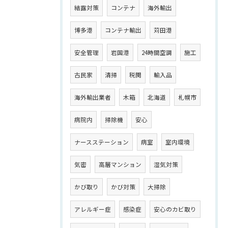
結露対策
コンテナ
海外輸出
博多港
コンテナ輸出
苅田港
安全管理
岩国港
24時間空調
施工
古民家
清掃
税関
輸入品
海外輸出業者
木箱
北海道
札幌市
病院内
掃除機
安心
ナースステーション
病室
室内環境
気密
高層マンション
湿気対策
かび取り
かび対策
大掃除
アレルギー症
感染症
安心のカビ取り