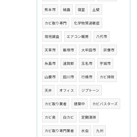
熊本市
結露
寝室
土壁
カビ取り専門
化学物質過敏症
現地調査
エアコン暖房
八代市
天草市
飯塚市
大牟田市
宗像市
糸島市
遠賀郡
玉名市
宇城市
山鹿市
田川市
行橋市
カビ掃除
天井
オフィス
ジプトーン
カビ取り業者
建築中
カビバスターズ
カビ臭
白カビ
定期清掃
カビ取り専門業者
水虫
九州