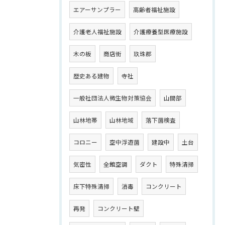
エアーサンプラー
高齢者福祉施設
介護老人福祉施設
介護療養型医療施設
木の板
商店街
玖珠郡
歴史ある建物
寺社
一般社団法人微生物対策協会
山間部
山林地帯
山林地域
落下菌検査
コロニー
空中浮遊菌
建設中
土台
気密性
全館空調
ダクト
特殊清掃
床下特殊清掃
消毒
コンクリート
再発
コンクリート壁