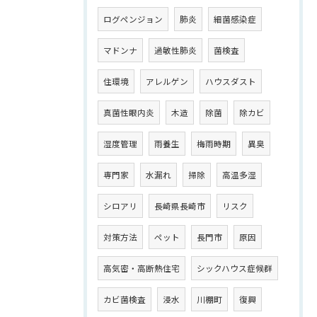
ログペンジョン
肺炎
細菌感染症
マドンナ
過敏性肺炎
菌検査
住環境
アレルゲン
ハウスダスト
真菌性眼内炎
木造
除菌
除カビ
湿度管理
雨養生
梅雨時期
異臭
専門家
水漏れ
掃除
高温多湿
シロアリ
長崎県長崎市
リスク
対策方法
ペット
長門市
原因
高気密・高断熱住宅
シックハウス症候群
カビ菌検査
浸水
川棚町
復興