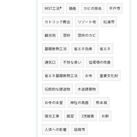
MIST工法®
価格
カビの除去
平戸市
カトリック教会
リゾート地
松浦市
観光地
窓枠
窓枠のカビ
基礎断熱工法
省エネ効果
省エネ
通気口
不快な臭い
住環境の改善
省エネ基礎断熱工法
お寺
重要文化財
伝統的な建造物
木造建築物
お寺の本堂
神社の鳥居
熊本城
復元工事
国宝
2次被害
お餅
人体への影響
延岡市