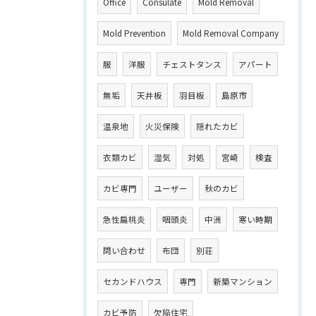
Office
Consulate
Mold Removal
Mold Prevention
Mold Removal Company
服
洋服
チェストタンス
アパート
無垢
天井板
羽目板
島原市
温泉地
火災保険
隠れたカビ
衣類カビ
湿気
対処
宮崎
検査
カビ専門
ユーザー
秋のカビ
急性扁桃炎
咽頭炎
中洲
寒い時期
問い合わせ
布団
別荘
セカンドハウス
専門
新築マンション
カビ予防
欠陥住宅