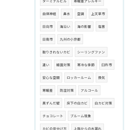
ターミナルビル
寒暖差アレルギー
自律神経
鼻水
空調
上天草市
日向市
海沿い
海の影響
塩害
日南市
九州の小京都
取りきれないカビ
シーリングファン
違い
細菌対策
寒冷な季節
臼杵市
安心な空間
ロッカールーム
換気
寒暖差
防湿対策
アルコール
黒ずんだ壁
床下の白カビ
白カビ対策
チョコレート
ブルーム現象
カビの見分け方
上階からの水漏れ