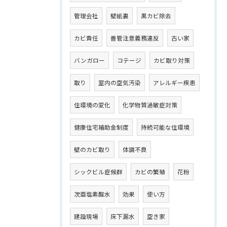
管理会社
壁紙裏
黒カビ除去
カビ責任
善管注意義務違反
古い家
バンガロー
コテージ
カビ取り対策
取り
室内の空気汚染
アレルギー疾患
住環境の変化
化学物質過敏症対策
健康住宅補助金制度
持続可能な住環境
壁のカビ取り
体調不良
シックビル症候群
カビの繁殖
花粉
次亜塩素酸水
効果
使い方
建設現場
床下漏水
空き家