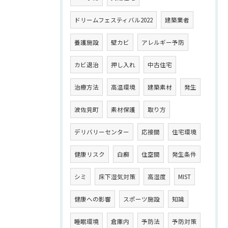
ドリームフェスティバル2022
建築業者
養護施設
壁カビ
アレルギー予防
カビ退治
押し入れ
中古住宅
治療方法
高温環境
建築素材
発生
波佐見町
素材保護
取り方
デリバリーセンター
応接間
住宅環境
健康リスク
白癬
住空間
発生条件
シミ
床下湿気対策
高湿度
MIST
健康への影響
スポーツ施設
知識
睡眠環境
倉庫内
予防法
予防対策