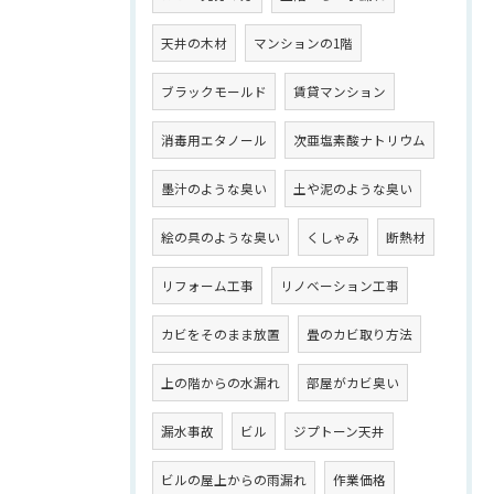
天井の木材
マンションの1階
ブラックモールド
賃貸マンション
消毒用エタノール
次亜塩素酸ナトリウム
墨汁のような臭い
土や泥のような臭い
絵の具のような臭い
くしゃみ
断熱材
リフォーム工事
リノベーション工事
カビをそのまま放置
畳のカビ取り方法
上の階からの水漏れ
部屋がカビ臭い
漏水事故
ビル
ジプトーン天井
ビルの屋上からの雨漏れ
作業価格