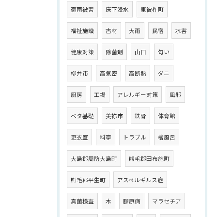
豪雨被害
床下浸水
東彼杵町
福祉施設
古材
大雨
民宿
水害
健康対策
除菌剤
山口
匂い
柳井市
高気密
高断熱
ダニ
厨房
工場
アレルギー対策
風邪
ベタ基礎
美祢市
鉄骨
体育館
更衣室
料亭
トラブル
檜風呂
大島郡周防大島町
熊毛郡田布施町
熊毛郡平生町
アスペルギルス症
真菌検査
木
膠原病
マラセチア