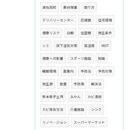
波佐見町
素材保護
取り方
デリバリーセンター
応接間
住宅環境
健康リスク
白癬
住空間
発生条件
シミ
床下湿気対策
高湿度
MIST
健康への影響
スポーツ施設
知識
睡眠環境
倉庫内
予防法
予防対策
発生源
放置
予防策
解決法
熊本県宇土市
みかん
カビ清掃
カビ除去方法
介護施設
シンク
リノベ―ジョン
スーパーマーケット