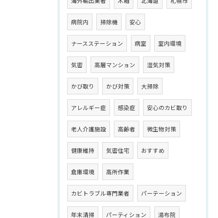
海外輸出業者
木箱
北海道
札幌市
病院内
掃除機
安心
ナースステーション
病室
室内環境
気密
高層マンション
湿気対策
かび取り
かび対策
大掃除
アレルギー症
感染症
安心のカビ取り
老人介護施設
高齢者
微生物対策
健康維持
気密住宅
おすすめ
倉庫環境
高所作業
カビトラブル専門業者
パーテーション
年末清掃
パーティション
湯布院