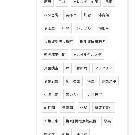
厨房
工場
アレルギー対策
風邪
ベタ基礎
美祢市
鉄骨
体育館
更衣室
料亭
トラブル
檜風呂
大島郡周防大島町
熊毛郡田布施町
熊毛郡平生町
アスペルギルス症
真菌検査
木
膠原病
マラセチア
老舗旅館
床下換気
浴室
建築途中
引渡し前
黒いカビ
カビ被害
幼稚園
保育園
外壁
新築工事中
新築工事
第1種機械換気設備
悪臭
除湿器
部屋
塗り壁