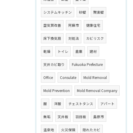
システムキッチン
砂壁
聚楽壁
空気質改善
阿蘇市
健康住宅
床下換気扇
対処法
カビリスク
乾燥
トイレ
倉庫
建材
天井カビ取り
Fukuoka Prefecture
Office
Consulate
Mold Removal
Mold Prevention
Mold Removal Company
服
洋服
チェストタンス
アパート
無垢
天井板
羽目板
島原市
温泉地
火災保険
隠れたカビ