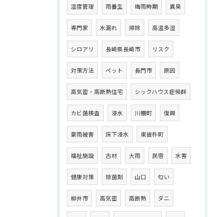
湿度管理
雨養生
梅雨時期
異臭
専門家
水漏れ
掃除
高温多湿
シロアリ
長崎県長崎市
リスク
対策方法
ペット
長門市
原因
高気密・高断熱住宅
シックハウス症候群
カビ菌検査
浸水
川棚町
復興
豪雨被害
床下浸水
東彼杵町
福祉施設
古材
大雨
民宿
水害
健康対策
除菌剤
山口
匂い
柳井市
高気密
高断熱
ダニ