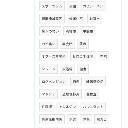
スポーツジム
公園
カビシーズン
福岡市城南区
分譲住宅
珪藻土
床下の匂い
筑後市
中間市
カビ臭い
集会所
萩市
オフィス事務所
ゼロエネ住宅
寺院
クレーム
大浴場
健康
ログペンジョン
肺炎
細菌感染症
マドンナ
過敏性肺炎
菌検査
住環境
アレルゲン
ハウスダスト
真菌性眼内炎
木造
除菌
除カビ