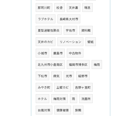
那珂川町
校舎
天井裏
喘息
ラブホテル
長崎県大村市
夏型過敏性肺炎
宇佐市
資料館
天井のカビ
リノベーション
壁紙
小城市
鹿島市
中古物件
北九州市小倉南区
福岡市博多区
梅雨
下松市
病気
光市
嬉野市
みやき町
土壁カビ
吉野ヶ里町
ホテル
梅雨対策
雨
洗面所
台風対策
健康被害
旅館