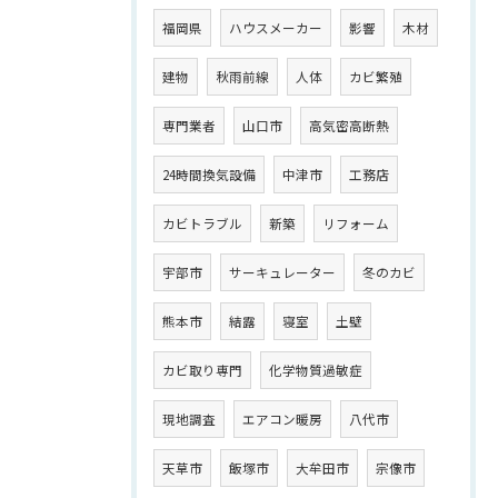
福岡県
ハウスメーカー
影響
木材
建物
秋雨前線
人体
カビ繁殖
専門業者
山口市
高気密高断熱
24時間換気設備
中津市
工務店
カビトラブル
新築
リフォーム
宇部市
サーキュレーター
冬のカビ
熊本市
結露
寝室
土壁
カビ取り専門
化学物質過敏症
現地調査
エアコン暖房
八代市
天草市
飯塚市
大牟田市
宗像市