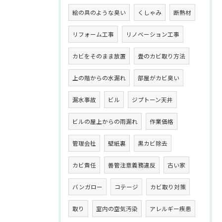
絵の具のような臭い
くしゃみ
断熱材
リフォーム工事
リノベーション工事
カビをそのまま放置
畳のカビ取り方法
上の階からの水漏れ
部屋がカビ臭い
漏水事故
ビル
ジプトーン天井
ビルの屋上からの雨漏れ
作業価格
管理会社
壁紙裏
黒カビ除去
カビ責任
善管注意義務違反
古い家
バンガロー
コテージ
カビ取り対策
取り
室内の空気汚染
アレルギー疾患