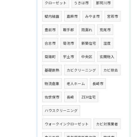
クローゼット
うきは市
那珂川市
壁内結露
嘉麻市
みやま市
宮若市
豊前市
鞍手郡
雨漏れ
荒尾市
合志市
菊池市
新築住宅
湿度
菊陽町
宇土市
中央区
玄関物入
基礎断熱
カビクリーニング
カビ除去
物流倉庫
老人ホーム
長崎市
佐世保市
長崎
ZEH住宅
ハウスクリーニング
ウォークインクローゼット
カビ対策業者