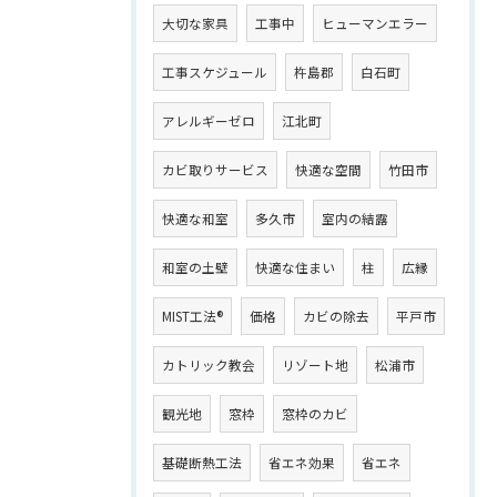
大切な家具
工事中
ヒューマンエラー
工事スケジュール
杵島郡
白石町
アレルギーゼロ
江北町
カビ取りサービス
快適な空間
竹田市
快適な和室
多久市
室内の結露
和室の土壁
快適な住まい
柱
広縁
MIST工法®
価格
カビの除去
平戸市
カトリック教会
リゾート地
松浦市
観光地
窓枠
窓枠のカビ
基礎断熱工法
省エネ効果
省エネ