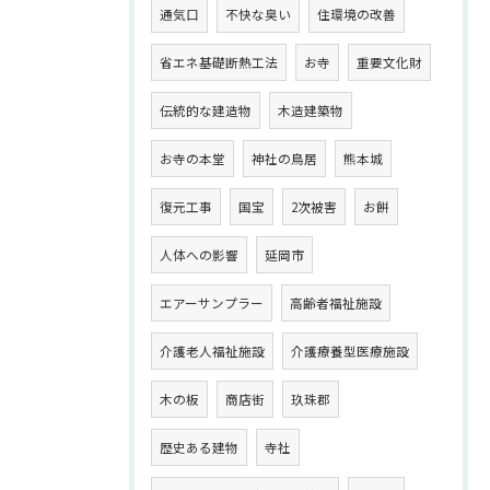
通気口
不快な臭い
住環境の改善
省エネ基礎断熱工法
お寺
重要文化財
伝統的な建造物
木造建築物
お寺の本堂
神社の鳥居
熊本城
復元工事
国宝
2次被害
お餅
人体への影響
延岡市
エアーサンプラー
高齢者福祉施設
介護老人福祉施設
介護療養型医療施設
木の板
商店街
玖珠郡
歴史ある建物
寺社