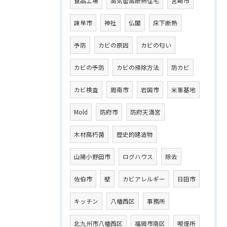
食品工場
高気密高断熱住宅
宮崎市
諫早市
神社
仏閣
床下断熱
予防
カビの原因
カビの匂い
カビの予防
カビの掃除方法
防カビ
カビ検査
周南市
岩国市
米軍基地
Mold
防府市
防府天満宮
木材腐朽菌
歴史的建造物
山陽小野田市
ログハウス
除去
佐伯市
壁
カビアレルギー
日田市
キッチン
八幡西区
事務所
北九州市八幡西区
福岡市南区
喫煙所