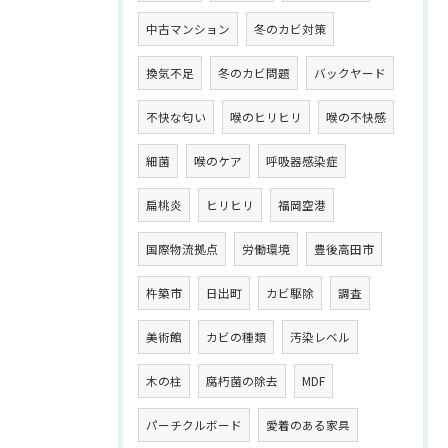
中古マンション
冬のカビ対策
換気不足
冬のカビ問題
バックヤード
不快な匂い
喉のヒリヒリ
喉の不快感
細菌
喉のケア
呼吸器感染症
扁桃炎
ヒリヒリ
福岡空港
国際物流拠点
労働環境
豊後高田市
杵築市
日出町
カビ駆除
調査
美術館
カビの種類
汚染レベル
木の柱
腐朽菌の除去
MDF
パーチクルボード
愛着のある家具