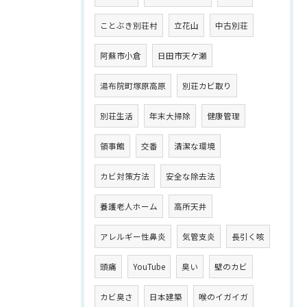
ことぶき別荘村
立花山
中古別荘
阿蘇市小倉
日田市天ケ瀬
湯布院町塚原高原
別荘カビ取り
別荘生活
年末大掃除
健康管理
領事館
交番
清潔な環境
カビ対策方法
安全な除去法
養護老人ホーム
高所天井
アレルギー性鼻炎
気管支炎
長引く咳
頭痛
YouTube
臭い
壁のカビ
カビ臭さ
日本建築
喉のイガイガ