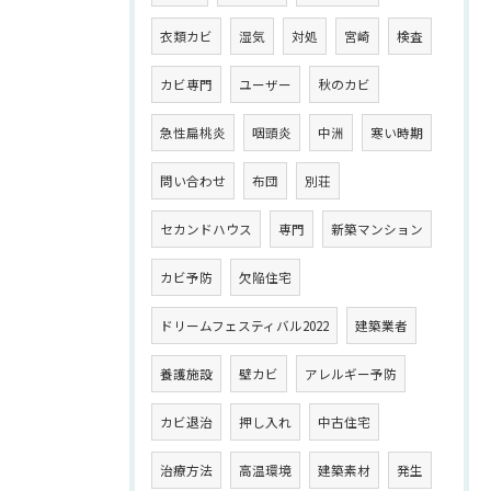
衣類カビ
湿気
対処
宮崎
検査
カビ専門
ユーザー
秋のカビ
急性扁桃炎
咽頭炎
中洲
寒い時期
問い合わせ
布団
別荘
セカンドハウス
専門
新築マンション
カビ予防
欠陥住宅
ドリームフェスティバル2022
建築業者
養護施設
壁カビ
アレルギー予防
カビ退治
押し入れ
中古住宅
治療方法
高温環境
建築素材
発生