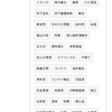
イガイガ
喉の痛み
暖房
カビ感染
床下湿気
床下基礎断熱
解決
都城市
天井カビ問題
由布院
糸島
雷山の森
阿蘇
南小国町満願寺
北九州
建物漏水
保育施設
安心な環境
エアコンカビ
戸建て
結露対策
コンテナ
海外輸出
博多港
コンテナ輸出
苅田港
安全管理
岩国港
24時間空調
施工
古民家
清掃
税関
輸入品