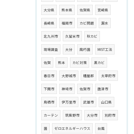
大分県
熊本県
佐賀県
宮崎県
長崎県
福岡市
カビ問題
漏水
北九州市
久留米市
秋カビ
現場調査
大分
腐朽菌
MIST工法
佐賀
熊本
カビ対策
黒カビ
春日市
大野城市
糟屋郡
太宰府市
下関市
神埼市
佐賀市
唐津市
鳥栖市
伊万里市
武雄市
山口県
カーテン
筑紫野市
大分市
別府市
菌
ゼロエネルギーハウス
台風