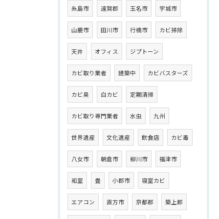
糸島市
遠賀郡
玉名市
宇城市
山鹿市
田川市
行橋市
カビ掃除
天井
オフィス
ジプトーン
カビ取り業者
建築中
カビバスターズ
カビ臭
白カビ
定期清掃
カビ取り専門業者
水虫
九州
世界遺産
文化遺産
飲食店
カビ毒
八女市
朝倉市
柳川市
福津市
和室
畳
小郡市
寝室カビ
エアコン
直方市
京都郡
築上郡