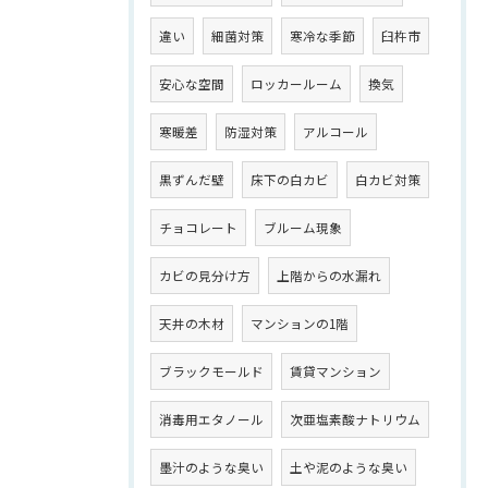
違い
細菌対策
寒冷な季節
臼杵市
安心な空間
ロッカールーム
換気
寒暖差
防湿対策
アルコール
黒ずんだ壁
床下の白カビ
白カビ対策
チョコレート
ブルーム現象
カビの見分け方
上階からの水漏れ
天井の木材
マンションの1階
ブラックモールド
賃貸マンション
消毒用エタノール
次亜塩素酸ナトリウム
墨汁のような臭い
土や泥のような臭い