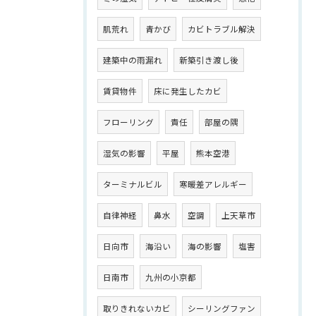
肌荒れ
青かび
カビトラブル解決
建築中の雨漏れ
新築引き渡し後
賃貸物件
床に発生したカビ
フローリング
責任
部屋の隅
湿気の影響
平屋
熊本空港
ターミナルビル
寒暖差アレルギー
自律神経
鼻水
空調
上天草市
日向市
海沿い
海の影響
塩害
日南市
九州の小京都
取りきれないカビ
シーリングファン