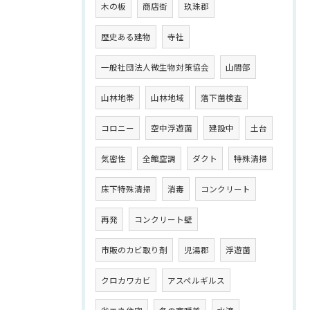
木の板
商店街
玖珠郡
歴史ある建物
寺社
一般社団法人微生物対策協会
山間部
山林地帯
山林地域
落下菌検査
コロニー
空中浮遊菌
建設中
土台
気密性
全館空調
ダクト
特殊清掃
床下特殊清掃
消毒
コンクリート
再発
コンクリート壁
市販のカビ取り剤
児湯郡
浮遊菌
クロカワカビ
アスペルギルス