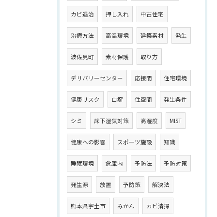
カビ退治
押し入れ
中古住宅
治療方法
高温環境
建築素材
発生
波佐見町
素材保護
取り方
デリバリーセンター
応接間
住宅環境
健康リスク
白癬
住空間
発生条件
シミ
床下湿気対策
高湿度
MIST
健康への影響
スポーツ施設
知識
睡眠環境
倉庫内
予防法
予防対策
発生源
放置
予防策
解決法
熊本県宇土市
みかん
カビ清掃