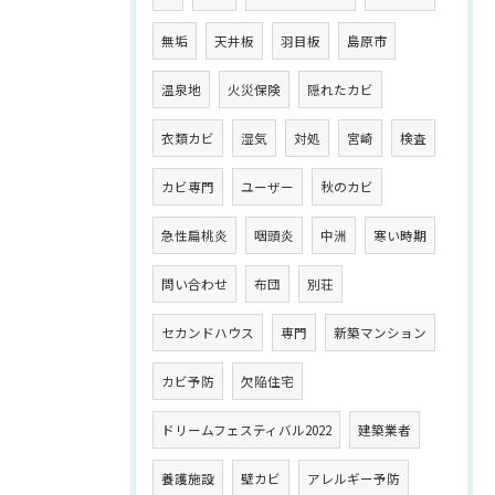
無垢
天井板
羽目板
島原市
温泉地
火災保険
隠れたカビ
衣類カビ
湿気
対処
宮崎
検査
カビ専門
ユーザー
秋のカビ
急性扁桃炎
咽頭炎
中洲
寒い時期
問い合わせ
布団
別荘
セカンドハウス
専門
新築マンション
カビ予防
欠陥住宅
ドリームフェスティバル2022
建築業者
養護施設
壁カビ
アレルギー予防