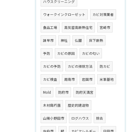
ハウスクリーニング
ウォークインクローゼット
カビ対策業者
食品工場
高気密高断熱住宅
宮崎市
諫早市
神社
仏閣
床下断熱
予防
カビの原因
カビの匂い
カビの予防
カビの掃除方法
防カビ
カビ検査
周南市
岩国市
米軍基地
Mold
防府市
防府天満宮
木材腐朽菌
歴史的建造物
山陽小野田市
ログハウス
除去
佐伯市
壁
カビアレルギー
日田市