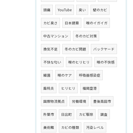
頭痛
YouTube
臭い
壁のカビ
カビ臭さ
日本建築
喉のイガイガ
中古マンション
冬のカビ対策
換気不足
冬のカビ問題
バックヤード
不快な匂い
喉のヒリヒリ
喉の不快感
細菌
喉のケア
呼吸器感染症
扁桃炎
ヒリヒリ
福岡空港
国際物流拠点
労働環境
豊後高田市
杵築市
日出町
カビ駆除
調査
美術館
カビの種類
汚染レベル