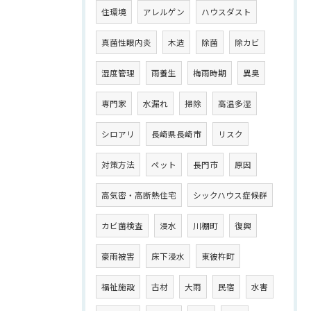
住環境
アレルゲン
ハウスダスト
真菌性眼内炎
木造
除菌
除カビ
湿度管理
雨養生
梅雨時期
異臭
専門家
水漏れ
掃除
高温多湿
シロアリ
長崎県長崎市
リスク
対策方法
ペット
長門市
原因
高気密・高断熱住宅
シックハウス症候群
カビ菌検査
浸水
川棚町
復興
豪雨被害
床下浸水
東彼杵町
福祉施設
古材
大雨
民宿
水害