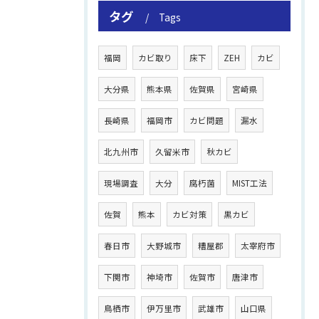
タグ
Tags
福岡
カビ取り
床下
ZEH
カビ
大分県
熊本県
佐賀県
宮崎県
長崎県
福岡市
カビ問題
漏水
北九州市
久留米市
秋カビ
現場調査
大分
腐朽菌
MIST工法
佐賀
熊本
カビ対策
黒カビ
春日市
大野城市
糟屋郡
太宰府市
下関市
神埼市
佐賀市
唐津市
鳥栖市
伊万里市
武雄市
山口県