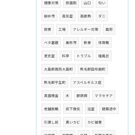
健康対策
除菌剤
山口
匂い
柳井市
高気密
高断熱
ダニ
厨房
工場
アレルギー対策
風邪
ベタ基礎
美祢市
鉄骨
体育館
更衣室
料亭
トラブル
檜風呂
大島郡周防大島町
熊毛郡田布施町
熊毛郡平生町
アスペルギルス症
真菌検査
木
膠原病
マラセチア
老舗旅館
床下換気
浴室
建築途中
引渡し前
黒いカビ
カビ被害