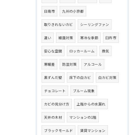
日南市
九州の小京都
取りきれないカビ
シーリングファン
違い
細菌対策
寒冷な季節
臼杵市
安心な空間
ロッカールーム
換気
寒暖差
防湿対策
アルコール
黒ずんだ壁
床下の白カビ
白カビ対策
チョコレート
ブルーム現象
カビの見分け方
上階からの水漏れ
天井の木材
マンションの1階
ブラックモールド
賃貸マンション