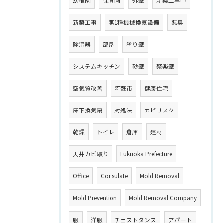
幼稚園
保育園
外壁
新築工事中
新築工事
第1種機械換気設備
悪臭
除湿器
部屋
塗り壁
システムキッチン
砂壁
聚楽壁
空気質改善
阿蘇市
健康住宅
床下換気扇
対処法
カビリスク
乾燥
トイレ
倉庫
建材
天井カビ取り
Fukuoka Prefecture
Office
Consulate
Mold Removal
Mold Prevention
Mold Removal Company
服
洋服
チェストタンス
アパート