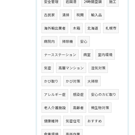
安全管理
岩国港
24時間空調
施工
古民家
清掃
税関
輸入品
海外輸出業者
木箱
北海道
札幌市
病院内
掃除機
安心
ナースステーション
病室
室内環境
気密
高層マンション
湿気対策
かび取り
かび対策
大掃除
アレルギー症
感染症
安心のカビ取り
老人介護施設
高齢者
微生物対策
健康維持
気密住宅
おすすめ
倉庫環境
高所作業