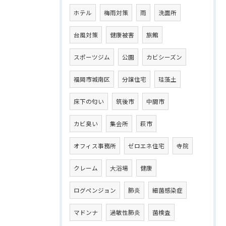
ホテル
梅雨対策
雨
洗面所
台風対策
健康被害
旅館
スポーツジム
公園
カビシーズン
福岡市城南区
分譲住宅
珪藻土
床下の匂い
筑後市
中間市
カビ臭い
集会所
萩市
オフィス事務所
ゼロエネ住宅
寺院
クレーム
大浴場
健康
ログペンジョン
肺炎
細菌感染症
マドンナ
過敏性肺炎
菌検査