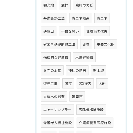
観光地
窓枠
窓枠のカビ
基礎断熱工法
省エネ効果
省エネ
通気口
不快な臭い
住環境の改善
省エネ基礎断熱工法
お寺
重要文化財
伝統的な建造物
木造建築物
お寺の本堂
神社の鳥居
熊本城
復元工事
国宝
2次被害
お餅
人体への影響
延岡市
エアーサンプラー
高齢者福祉施設
介護老人福祉施設
介護療養型医療施設