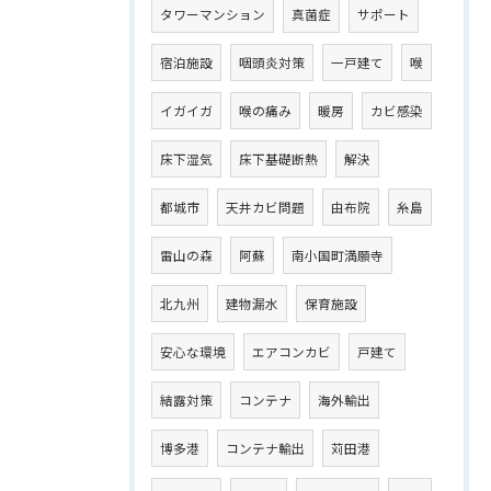
タワーマンション
真菌症
サポート
宿泊施設
咽頭炎対策
一戸建て
喉
イガイガ
喉の痛み
暖房
カビ感染
床下湿気
床下基礎断熱
解決
都城市
天井カビ問題
由布院
糸島
雷山の森
阿蘇
南小国町満願寺
北九州
建物漏水
保育施設
安心な環境
エアコンカビ
戸建て
結露対策
コンテナ
海外輸出
博多港
コンテナ輸出
苅田港