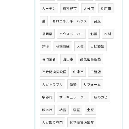
カーテン
筑紫野市
大分市
別府市
菌
ゼロエネルギーハウス
台風
福岡県
ハウスメーカー
影響
木材
建物
秋雨前線
人体
カビ繁殖
専門業者
山口市
高気密高断熱
24時間換気設備
中津市
工務店
カビトラブル
新築
リフォーム
宇部市
サーキュレーター
冬のカビ
熊本市
結露
寝室
土壁
カビ取り専門
化学物質過敏症