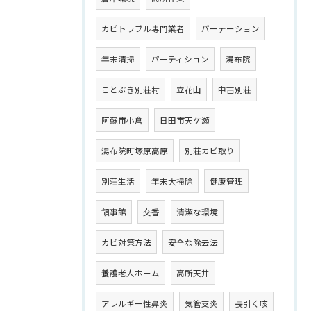
カビトラブル専門業者
パーテーション
年末清掃
パーティション
湯布院
ことぶき別荘村
立花山
中古別荘
阿蘇市小倉
日田市天ケ瀬
湯布院町塚原高原
別荘カビ取り
別荘生活
年末大掃除
健康管理
領事館
交番
清潔な環境
カビ対策方法
安全な除去法
養護老人ホーム
高所天井
アレルギー性鼻炎
気管支炎
長引く咳