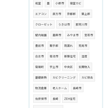
和室
畳
小郡市
寝室カビ
エアコン
直方市
京都郡
築上郡
クローゼット
うきは市
那珂川市
壁内結露
嘉麻市
みやま市
宮若市
豊前市
鞍手郡
雨漏れ
荒尾市
合志市
菊池市
新築住宅
湿度
菊陽町
宇土市
中央区
玄関物入
基礎断熱
カビクリーニング
カビ除去
物流倉庫
老人ホーム
長崎市
佐世保市
長崎
ZEH住宅