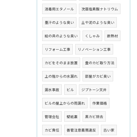
消毒用エタノール
次亜塩素酸ナトリウム
墨汁のような臭い
土や泥のような臭い
絵の具のような臭い
くしゃみ
断熱材
リフォーム工事
リノベーション工事
カビをそのまま放置
畳のカビ取り方法
上の階からの水漏れ
部屋がカビ臭い
漏水事故
ビル
ジプトーン天井
ビルの屋上からの雨漏れ
作業価格
管理会社
壁紙裏
黒カビ除去
カビ責任
善管注意義務違反
古い家