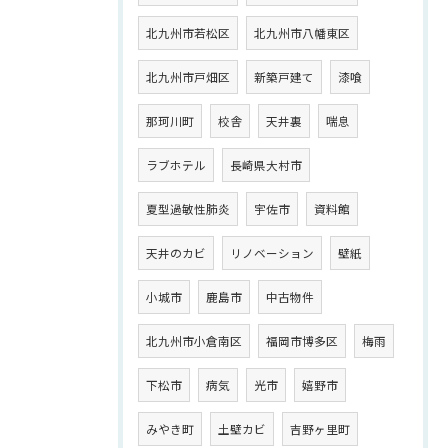
北九州市若松区
北九州市八幡東区
北九州市戸畑区
新築戸建て
漆喰
那珂川町
校舎
天井裏
喘息
ラブホテル
長崎県大村市
夏型過敏性肺炎
宇佐市
資料館
天井のカビ
リノベーション
壁紙
小城市
鹿島市
中古物件
北九州市小倉南区
福岡市博多区
梅雨
下松市
病気
光市
嬉野市
みやき町
土壁カビ
吉野ヶ里町