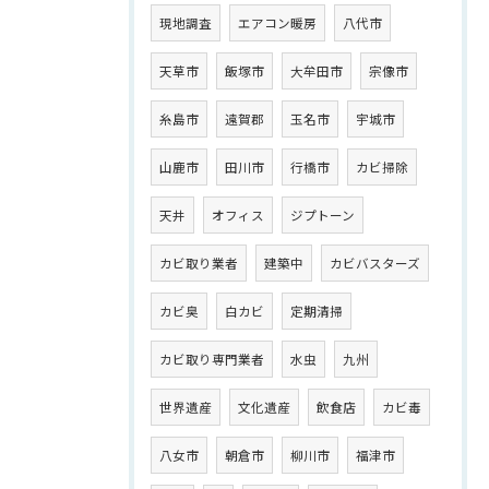
現地調査
エアコン暖房
八代市
天草市
飯塚市
大牟田市
宗像市
糸島市
遠賀郡
玉名市
宇城市
山鹿市
田川市
行橋市
カビ掃除
天井
オフィス
ジプトーン
カビ取り業者
建築中
カビバスターズ
カビ臭
白カビ
定期清掃
カビ取り専門業者
水虫
九州
世界遺産
文化遺産
飲食店
カビ毒
八女市
朝倉市
柳川市
福津市