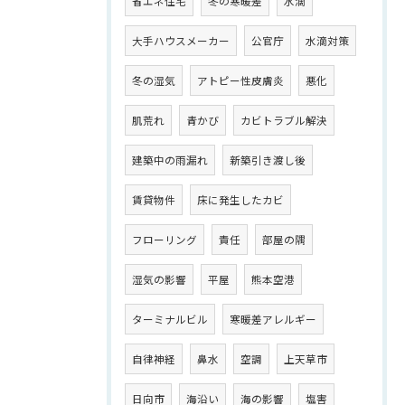
省エネ住宅
冬の寒暖差
水滴
大手ハウスメーカー
公官庁
水滴対策
冬の湿気
アトピー性皮膚炎
悪化
肌荒れ
青かび
カビトラブル解決
建築中の雨漏れ
新築引き渡し後
賃貸物件
床に発生したカビ
フローリング
責任
部屋の隅
湿気の影響
平屋
熊本空港
ターミナルビル
寒暖差アレルギー
自律神経
鼻水
空調
上天草市
日向市
海沿い
海の影響
塩害