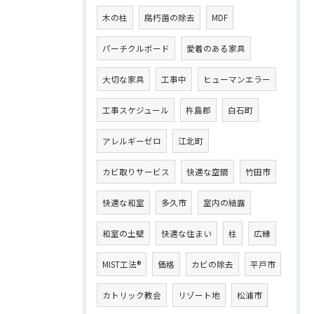
木の柱
腐朽菌の除去
MDF
パーチクルボード
愛着のある家具
大切な家具
工事中
ヒューマンエラー
工事スケジュール
杵島郡
白石町
アレルギーゼロ
江北町
カビ取りサービス
快適な空間
竹田市
快適な和室
多久市
室内の結露
和室の土壁
快適な住まい
柱
広縁
MIST工法®
価格
カビの除去
平戸市
カトリック教会
リゾート地
松浦市