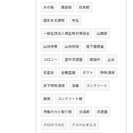
木の板
商店街
玖珠郡
歴史ある建物
寺社
一般社団法人微生物対策協会
山間部
山林地帯
山林地域
落下菌検査
コロニー
空中浮遊菌
建設中
土台
気密性
全館空調
ダクト
特殊清掃
床下特殊清掃
消毒
コンクリート
再発
コンクリート壁
市販のカビ取り剤
児湯郡
浮遊菌
クロカワカビ
アスペルギルス