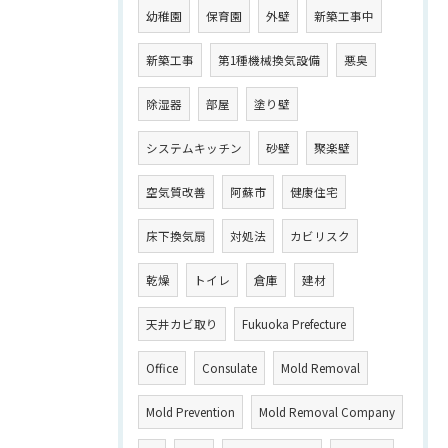
幼稚園
保育園
外壁
新築工事中
新築工事
第1種機械換気設備
悪臭
除湿器
部屋
塗り壁
システムキッチン
砂壁
聚楽壁
空気質改善
阿蘇市
健康住宅
床下換気扇
対処法
カビリスク
乾燥
トイレ
倉庫
建材
天井カビ取り
Fukuoka Prefecture
Office
Consulate
Mold Removal
Mold Prevention
Mold Removal Company