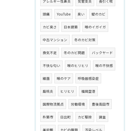
アレルギー性鼻炎
気管支炎
長引く咳
頭痛
YouTube
臭い
壁のカビ
カビ臭さ
日本建築
喉のイガイガ
中古マンション
冬のカビ対策
換気不足
冬のカビ問題
バックヤード
不快な匂い
喉のヒリヒリ
喉の不快感
細菌
喉のケア
呼吸器感染症
扁桃炎
ヒリヒリ
福岡空港
国際物流拠点
労働環境
豊後高田市
杵築市
日出町
カビ駆除
調査
美術館
カビの種類
汚染レベル