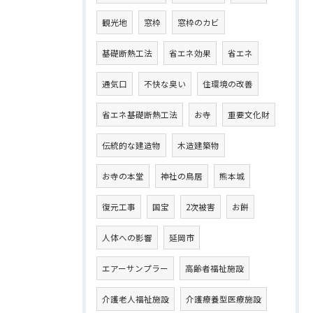
観光地
窓枠
窓枠のカビ
基礎断熱工法
省エネ効果
省エネ
通気口
不快な臭い
住環境の改善
省エネ基礎断熱工法
お寺
重要文化財
伝統的な建造物
木造建築物
お寺の本堂
神社の鳥居
熊本城
復元工事
国宝
2次被害
お餅
人体への影響
延岡市
エアーサンプラー
高齢者福祉施設
介護老人福祉施設
介護療養型医療施設