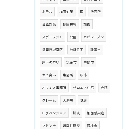
ホテル
梅雨対策
雨
洗面所
台風対策
健康被害
旅館
スポーツジム
公園
カビシーズン
福岡市城南区
分譲住宅
珪藻土
床下の匂い
筑後市
中間市
カビ臭い
集会所
萩市
オフィス事務所
ゼロエネ住宅
寺院
クレーム
大浴場
健康
ログペンジョン
肺炎
細菌感染症
マドンナ
過敏性肺炎
菌検査