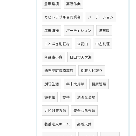
倉庫環境
高所作業
カビトラブル専門業者
パーテーション
年末清掃
パーティション
湯布院
ことぶき別荘村
立花山
中古別荘
阿蘇市小倉
日田市天ケ瀬
湯布院町塚原高原
別荘カビ取り
別荘生活
年末大掃除
健康管理
領事館
交番
清潔な環境
カビ対策方法
安全な除去法
養護老人ホーム
高所天井