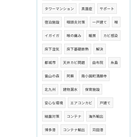
タワーマンション
真菌症
サポート
宿泊施設
咽頭炎対策
一戸建て
喉
イガイガ
喉の痛み
暖房
カビ感染
床下湿気
床下基礎断熱
解決
都城市
天井カビ問題
由布院
糸島
雷山の森
阿蘇
南小国町満願寺
北九州
建物漏水
保育施設
安心な環境
エアコンカビ
戸建て
結露対策
コンテナ
海外輸出
博多港
コンテナ輸出
苅田港