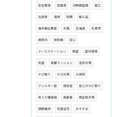
安全管理
岩国港
24時間空調
施工
古民家
清掃
税関
輸入品
海外輸出業者
木箱
北海道
札幌市
病院内
掃除機
安心
ナースステーション
病室
室内環境
気密
高層マンション
湿気対策
かび取り
かび対策
大掃除
アレルギー症
感染症
安心のカビ取り
老人介護施設
高齢者
微生物対策
健康維持
気密住宅
おすすめ