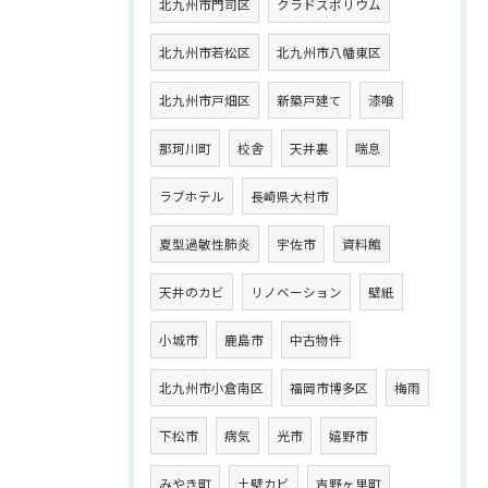
北九州市門司区
クラドスポリウム
北九州市若松区
北九州市八幡東区
北九州市戸畑区
新築戸建て
漆喰
那珂川町
校舎
天井裏
喘息
ラブホテル
長崎県大村市
夏型過敏性肺炎
宇佐市
資料館
天井のカビ
リノベーション
壁紙
小城市
鹿島市
中古物件
北九州市小倉南区
福岡市博多区
梅雨
下松市
病気
光市
嬉野市
みやき町
土壁カビ
吉野ヶ里町