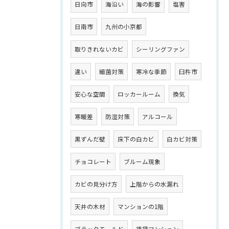
日向市
海沿い
海の影響
塩害
日南市
九州の小京都
取りきれないカビ
シーリングファン
違い
細菌対策
寒冷な季節
臼杵市
安心な空間
ロッカールーム
換気
寒暖差
防湿対策
アルコール
黒ずんだ壁
床下の白カビ
白カビ対策
チョコレート
ブルーム現象
カビの見分け方
上階からの水漏れ
天井の木材
マンションの1階
ブラックモールド
賃貸マンション