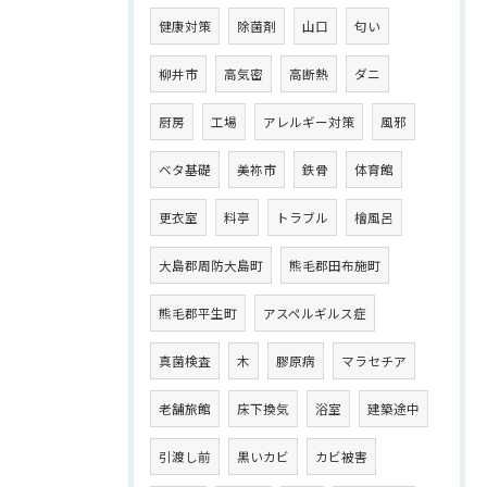
健康対策
除菌剤
山口
匂い
柳井市
高気密
高断熱
ダニ
厨房
工場
アレルギー対策
風邪
ベタ基礎
美祢市
鉄骨
体育館
更衣室
料亭
トラブル
檜風呂
大島郡周防大島町
熊毛郡田布施町
熊毛郡平生町
アスペルギルス症
真菌検査
木
膠原病
マラセチア
老舗旅館
床下換気
浴室
建築途中
引渡し前
黒いカビ
カビ被害