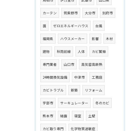
カーテン
筑紫野市
大分市
別府市
菌
ゼロエネルギーハウス
台風
福岡県
ハウスメーカー
影響
木材
建物
秋雨前線
人体
カビ繁殖
専門業者
山口市
高気密高断熱
24時間換気設備
中津市
工務店
カビトラブル
新築
リフォーム
宇部市
サーキュレーター
冬のカビ
熊本市
結露
寝室
土壁
カビ取り専門
化学物質過敏症