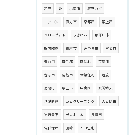
和室
畳
小郡市
寝室カビ
エアコン
直方市
京都郡
築上郡
クローゼット
うきは市
那珂川市
壁内結露
嘉麻市
みやま市
宮若市
豊前市
鞍手郡
雨漏れ
荒尾市
合志市
菊池市
新築住宅
湿度
菊陽町
宇土市
中央区
玄関物入
基礎断熱
カビクリーニング
カビ除去
物流倉庫
老人ホーム
長崎市
佐世保市
長崎
ZEH住宅