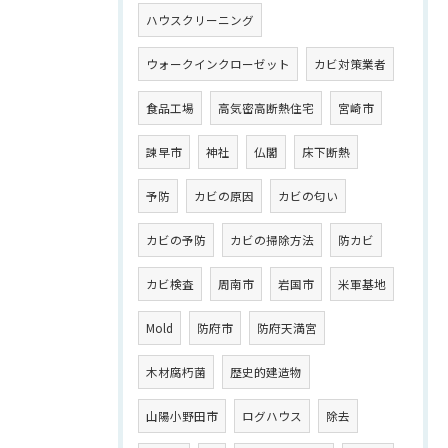
ハウスクリーニング
ウォークインクローゼット
カビ対策業者
食品工場
高気密高断熱住宅
宮崎市
諫早市
神社
仏閣
床下断熱
予防
カビの原因
カビの匂い
カビの予防
カビの掃除方法
防カビ
カビ検査
周南市
岩国市
米軍基地
Mold
防府市
防府天満宮
木材腐朽菌
歴史的建造物
山陽小野田市
ログハウス
除去