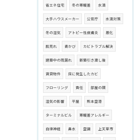
省エネ住宅
冬の寒暖差
水滴
大手ハウスメーカー
公官庁
水滴対策
冬の湿気
アトピー性皮膚炎
悪化
肌荒れ
青かび
カビトラブル解決
建築中の雨漏れ
新築引き渡し後
賃貸物件
床に発生したカビ
フローリング
責任
部屋の隅
湿気の影響
平屋
熊本空港
ターミナルビル
寒暖差アレルギー
自律神経
鼻水
空調
上天草市