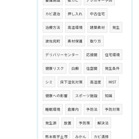
カビ退治
押し入れ
中古住宅
治療方法
高温環境
建築素材
発生
波佐見町
素材保護
取り方
デリバリーセンター
応接間
住宅環境
健康リスク
白癬
住空間
発生条件
シミ
床下湿気対策
高湿度
MIST
健康への影響
スポーツ施設
知識
睡眠環境
倉庫内
予防法
予防対策
発生源
放置
予防策
解決法
熊本県宇土市
みかん
カビ清掃