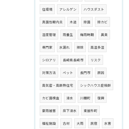
住環境
アレルゲン
ハウスダスト
真菌性眼内炎
木造
除菌
除カビ
湿度管理
雨養生
梅雨時期
異臭
専門家
水漏れ
掃除
高温多湿
シロアリ
長崎県長崎市
リスク
対策方法
ペット
長門市
原因
高気密・高断熱住宅
シックハウス症候群
カビ菌検査
浸水
川棚町
復興
豪雨被害
床下浸水
東彼杵町
福祉施設
古材
大雨
民宿
水害