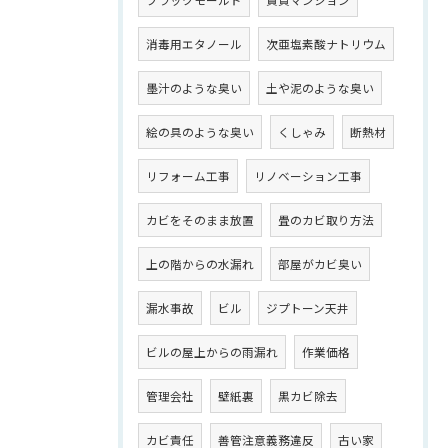
消毒用エタノール
次亜塩素酸ナトリウム
墨汁のような臭い
土や泥のような臭い
絵の具のような臭い
くしゃみ
断熱材
リフォーム工事
リノベーション工事
カビをそのまま放置
畳のカビ取り方法
上の階からの水漏れ
部屋がカビ臭い
漏水事故
ビル
ジプトーン天井
ビルの屋上からの雨漏れ
作業価格
管理会社
壁紙裏
黒カビ除去
カビ責任
善管注意義務違反
古い家