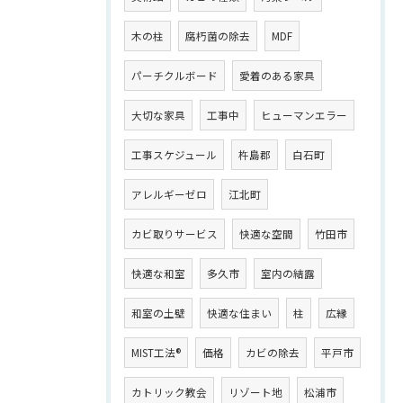
木の柱
腐朽菌の除去
MDF
パーチクルボード
愛着のある家具
大切な家具
工事中
ヒューマンエラー
工事スケジュール
杵島郡
白石町
アレルギーゼロ
江北町
カビ取りサービス
快適な空間
竹田市
快適な和室
多久市
室内の結露
和室の土壁
快適な住まい
柱
広縁
MIST工法®
価格
カビの除去
平戸市
カトリック教会
リゾート地
松浦市