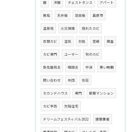
服
洋服
チェストタンス
アパート
無垢
天井板
羽目板
島原市
温泉地
火災保険
隠れたカビ
衣類カビ
湿気
対処
宮崎
検査
カビ専門
ユーザー
秋のカビ
急性扁桃炎
咽頭炎
中洲
寒い時期
問い合わせ
布団
別荘
セカンドハウス
専門
新築マンション
カビ予防
欠陥住宅
ドリームフェスティバル2022
建築業者
養護施設
壁カビ
アレルギー予防