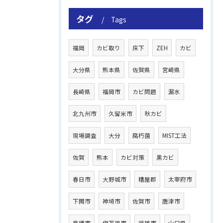
タグ
Tags
福岡
カビ取り
床下
ZEH
カビ
大分県
熊本県
佐賀県
宮崎県
長崎県
福岡市
カビ問題
漏水
北九州市
久留米市
秋カビ
現場調査
大分
腐朽菌
MIST工法
佐賀
熊本
カビ対策
黒カビ
春日市
大野城市
糟屋郡
太宰府市
下関市
神埼市
佐賀市
唐津市
鳥栖市
伊万里市
武雄市
山口県