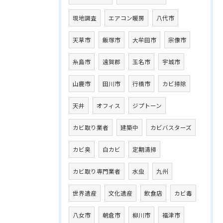
現地調査
エアコン暖房
八代市
天草市
飯塚市
大牟田市
宗像市
糸島市
遠賀郡
玉名市
宇城市
山鹿市
田川市
行橋市
カビ掃除
天井
オフィス
ジプトーン
カビ取り業者
建築中
カビバスターズ
カビ臭
白カビ
定期清掃
カビ取り専門業者
水虫
九州
世界遺産
文化遺産
飲食店
カビ毒
八女市
朝倉市
柳川市
福津市