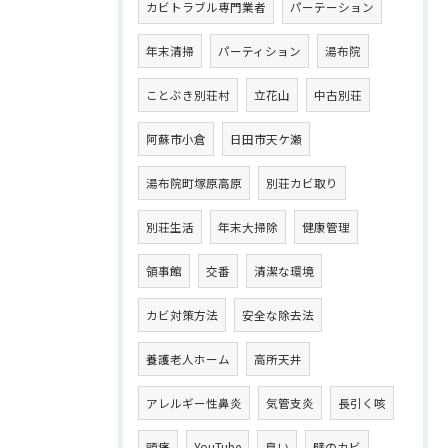
カビトラブル専門業者
パーテーション
年末清掃
パーティション
湯布院
ことぶき別荘村
立花山
中古別荘
阿蘇市小倉
日田市天ケ瀬
湯布院町塚原高原
別荘カビ取り
別荘生活
年末大掃除
健康管理
領事館
交番
清潔な環境
カビ対策方法
安全な除去法
養護老人ホーム
高所天井
アレルギー性鼻炎
気管支炎
長引く咳
頭痛
YouTube
臭い
壁のカビ