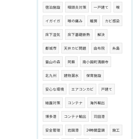
宿泊施設
咽頭炎対策
一戸建て
喉
イガイガ
喉の痛み
暖房
カビ感染
床下湿気
床下基礎断熱
解決
都城市
天井カビ問題
由布院
糸島
雷山の森
阿蘇
南小国町満願寺
北九州
建物漏水
保育施設
安心な環境
エアコンカビ
戸建て
結露対策
コンテナ
海外輸出
博多港
コンテナ輸出
苅田港
安全管理
岩国港
24時間空調
施工