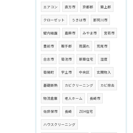
エアコン
直方市
京都郡
築上郡
クローゼット
うきは市
那珂川市
壁内結露
嘉麻市
みやま市
宮若市
豊前市
鞍手郡
雨漏れ
荒尾市
合志市
菊池市
新築住宅
湿度
菊陽町
宇土市
中央区
玄関物入
基礎断熱
カビクリーニング
カビ除去
物流倉庫
老人ホーム
長崎市
佐世保市
長崎
ZEH住宅
ハウスクリーニング