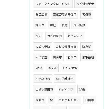
ウォークインクローゼット
カビ対策業者
食品工場
高気密高断熱住宅
宮崎市
諫早市
神社
仏閣
床下断熱
予防
カビの原因
カビの匂い
カビの予防
カビの掃除方法
防カビ
カビ検査
周南市
岩国市
米軍基地
Mold
防府市
防府天満宮
木材腐朽菌
歴史的建造物
山陽小野田市
ログハウス
除去
佐伯市
壁
カビアレルギー
日田市