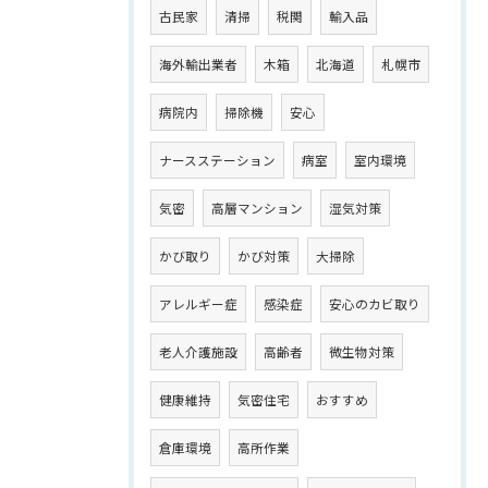
古民家
清掃
税関
輸入品
海外輸出業者
木箱
北海道
札幌市
病院内
掃除機
安心
ナースステーション
病室
室内環境
気密
高層マンション
湿気対策
かび取り
かび対策
大掃除
アレルギー症
感染症
安心のカビ取り
老人介護施設
高齢者
微生物対策
健康維持
気密住宅
おすすめ
倉庫環境
高所作業