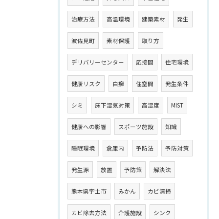
治療方法
高温環境
建築素材
発生
波佐見町
素材保護
取り方
デリバリーセンター
応接間
住宅環境
健康リスク
白癬
住空間
発生条件
シミ
床下湿気対策
高湿度
MIST
健康への影響
スポーツ施設
知識
睡眠環境
倉庫内
予防法
予防対策
発生源
放置
予防策
解決法
熊本県宇土市
みかん
カビ清掃
カビ除去方法
介護施設
シンク