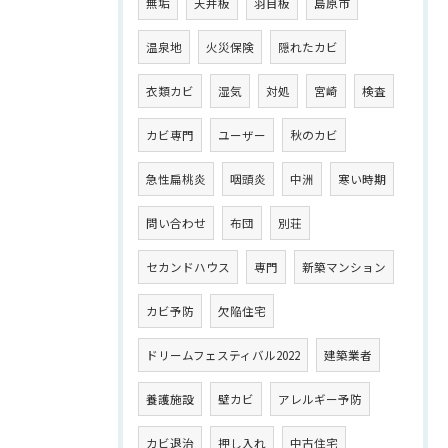
無垢
天井板
羽目板
島原市
温泉地
火災保険
隠れたカビ
衣類カビ
湿気
対処
宮崎
検査
カビ専門
ユーザー
秋のカビ
急性扁桃炎
咽頭炎
中洲
寒い時期
問い合わせ
布団
別荘
セカンドハウス
専門
新築マンション
カビ予防
欠陥住宅
ドリームフェスティバル2022
建築業者
養護施設
壁カビ
アレルギー予防
カビ退治
押し入れ
中古住宅