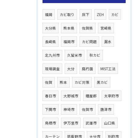
福岡
カビ取り
床下
ZEH
カビ
大分県
熊本県
佐賀県
宮崎県
長崎県
福岡市
カビ問題
漏水
北九州市
久留米市
秋カビ
現場調査
大分
腐朽菌
MIST工法
佐賀
熊本
カビ対策
黒カビ
春日市
大野城市
糟屋郡
太宰府市
下関市
神埼市
佐賀市
唐津市
鳥栖市
伊万里市
武雄市
山口県
カーテン
筑紫野市
大分市
別府市