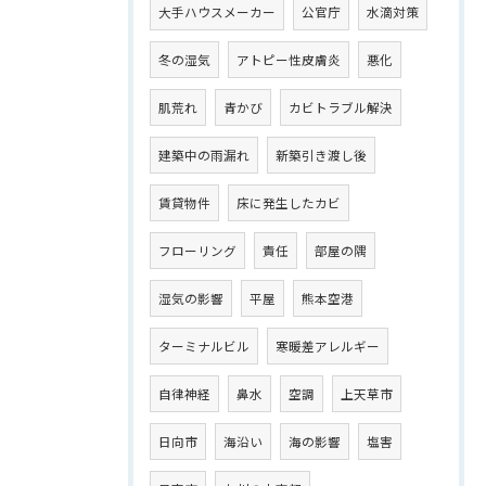
大手ハウスメーカー
公官庁
水滴対策
冬の湿気
アトピー性皮膚炎
悪化
肌荒れ
青かび
カビトラブル解決
建築中の雨漏れ
新築引き渡し後
賃貸物件
床に発生したカビ
フローリング
責任
部屋の隅
湿気の影響
平屋
熊本空港
ターミナルビル
寒暖差アレルギー
自律神経
鼻水
空調
上天草市
日向市
海沿い
海の影響
塩害