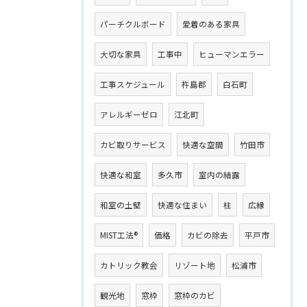
パーチクルボード
愛着のある家具
大切な家具
工事中
ヒューマンエラー
工事スケジュール
杵島郡
白石町
アレルギーゼロ
江北町
カビ取りサービス
快適な空間
竹田市
快適な和室
多久市
室内の結露
和室の土壁
快適な住まい
柱
広縁
MIST工法®
価格
カビの除去
平戸市
カトリック教会
リゾート地
松浦市
観光地
窓枠
窓枠のカビ