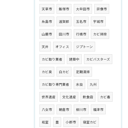
天草市
飯塚市
大牟田市
宗像市
糸島市
遠賀郡
玉名市
宇城市
山鹿市
田川市
行橋市
カビ掃除
天井
オフィス
ジプトーン
カビ取り業者
建築中
カビバスターズ
カビ臭
白カビ
定期清掃
カビ取り専門業者
水虫
九州
世界遺産
文化遺産
飲食店
カビ毒
八女市
朝倉市
柳川市
福津市
和室
畳
小郡市
寝室カビ