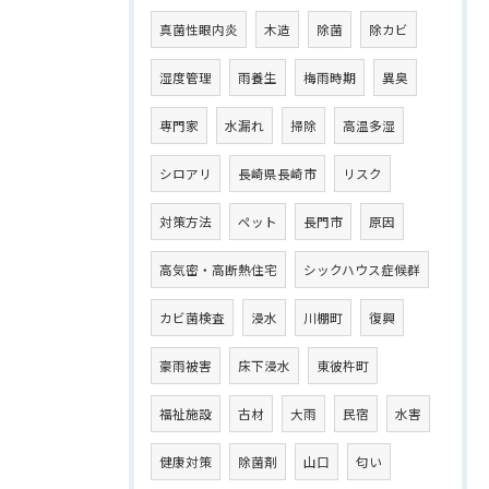
真菌性眼内炎
木造
除菌
除カビ
湿度管理
雨養生
梅雨時期
異臭
専門家
水漏れ
掃除
高温多湿
シロアリ
長崎県長崎市
リスク
対策方法
ペット
長門市
原因
高気密・高断熱住宅
シックハウス症候群
カビ菌検査
浸水
川棚町
復興
豪雨被害
床下浸水
東彼杵町
福祉施設
古材
大雨
民宿
水害
健康対策
除菌剤
山口
匂い