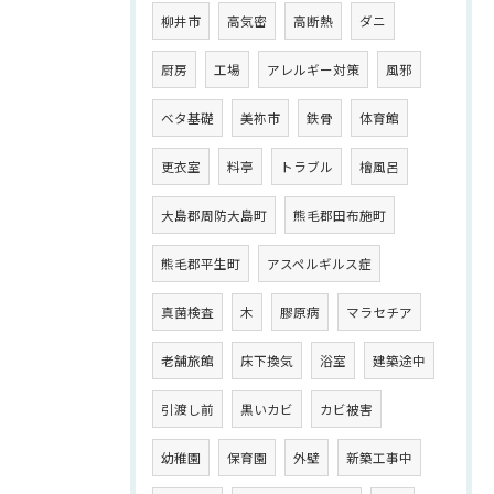
柳井市
高気密
高断熱
ダニ
厨房
工場
アレルギー対策
風邪
ベタ基礎
美祢市
鉄骨
体育館
更衣室
料亭
トラブル
檜風呂
大島郡周防大島町
熊毛郡田布施町
熊毛郡平生町
アスペルギルス症
真菌検査
木
膠原病
マラセチア
老舗旅館
床下換気
浴室
建築途中
引渡し前
黒いカビ
カビ被害
幼稚園
保育園
外壁
新築工事中