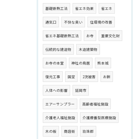
基礎断熱工法
省エネ効果
省エネ
通気口
不快な臭い
住環境の改善
省エネ基礎断熱工法
お寺
重要文化財
伝統的な建造物
木造建築物
お寺の本堂
神社の鳥居
熊本城
復元工事
国宝
2次被害
お餅
人体への影響
延岡市
エアーサンプラー
高齢者福祉施設
介護老人福祉施設
介護療養型医療施設
木の板
商店街
玖珠郡