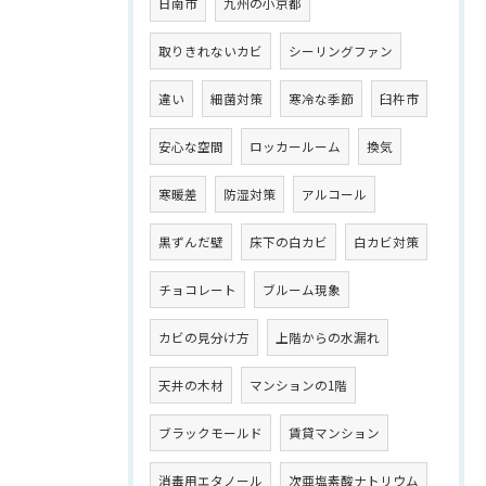
日南市
九州の小京都
取りきれないカビ
シーリングファン
違い
細菌対策
寒冷な季節
臼杵市
安心な空間
ロッカールーム
換気
寒暖差
防湿対策
アルコール
黒ずんだ壁
床下の白カビ
白カビ対策
チョコレート
ブルーム現象
カビの見分け方
上階からの水漏れ
天井の木材
マンションの1階
ブラックモールド
賃貸マンション
消毒用エタノール
次亜塩素酸ナトリウム