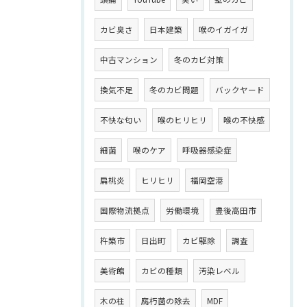
カビ臭さ
日本建築
喉のイガイガ
中古マンション
冬のカビ対策
換気不足
冬のカビ問題
バックヤード
不快な匂い
喉のヒリヒリ
喉の不快感
細菌
喉のケア
呼吸器感染症
扁桃炎
ヒリヒリ
福岡空港
国際物流拠点
労働環境
豊後高田市
杵築市
日出町
カビ駆除
調査
美術館
カビの種類
汚染レベル
木の柱
腐朽菌の除去
MDF