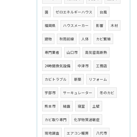
菌
ゼロエネルギーハウス
台風
福岡県
ハウスメーカー
影響
木材
建物
秋雨前線
人体
カビ繁殖
専門業者
山口市
高気密高断熱
24時間換気設備
中津市
工務店
カビトラブル
新築
リフォーム
宇部市
サーキュレーター
冬のカビ
熊本市
結露
寝室
土壁
カビ取り専門
化学物質過敏症
現地調査
エアコン暖房
八代市