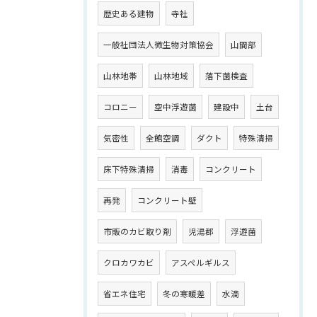
歴史ある建物
寺社
一般社団法人微生物対策協会
山間部
山林地帯
山林地域
落下菌検査
コロニー
空中浮遊菌
建設中
土台
気密性
全館空調
ダクト
特殊清掃
床下特殊清掃
消毒
コンクリート
再発
コンクリート壁
市販のカビ取り剤
児湯郡
浮遊菌
クロカワカビ
アスペルギルス
省エネ住宅
冬の寒暖差
水滴