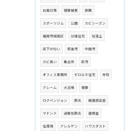
台風対策
健康被害
旅館
スポーツジム
公園
カビシーズン
福岡市城南区
分譲住宅
珪藻土
床下の匂い
筑後市
中間市
カビ臭い
集会所
萩市
オフィス事務所
ゼロエネ住宅
寺院
クレーム
大浴場
健康
ログペンジョン
肺炎
細菌感染症
マドンナ
過敏性肺炎
菌検査
住環境
アレルゲン
ハウスダスト