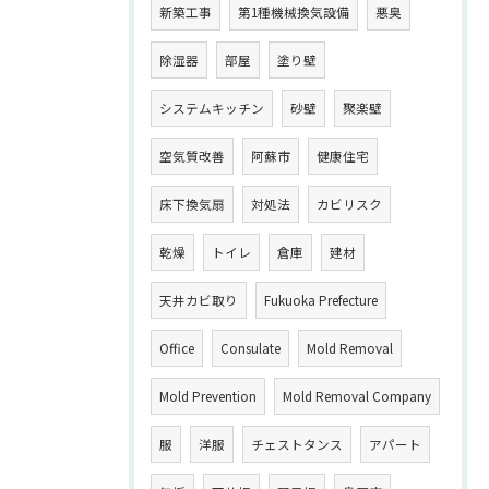
新築工事
第1種機械換気設備
悪臭
除湿器
部屋
塗り壁
システムキッチン
砂壁
聚楽壁
空気質改善
阿蘇市
健康住宅
床下換気扇
対処法
カビリスク
乾燥
トイレ
倉庫
建材
天井カビ取り
Fukuoka Prefecture
Office
Consulate
Mold Removal
Mold Prevention
Mold Removal Company
服
洋服
チェストタンス
アパート