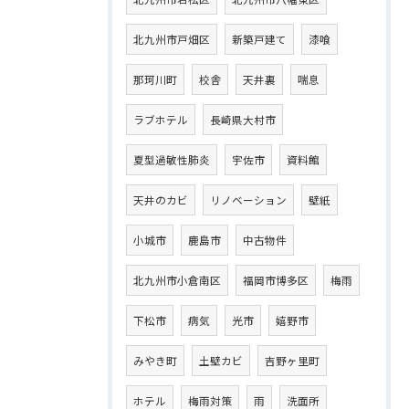
北九州市戸畑区
新築戸建て
漆喰
那珂川町
校舎
天井裏
喘息
ラブホテル
長崎県大村市
夏型過敏性肺炎
宇佐市
資料館
天井のカビ
リノベーション
壁紙
小城市
鹿島市
中古物件
北九州市小倉南区
福岡市博多区
梅雨
下松市
病気
光市
嬉野市
みやき町
土壁カビ
吉野ヶ里町
ホテル
梅雨対策
雨
洗面所