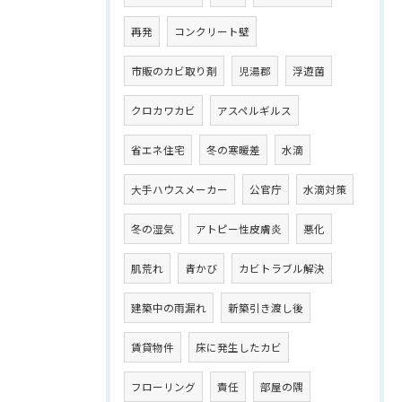
再発
コンクリート壁
市販のカビ取り剤
児湯郡
浮遊菌
クロカワカビ
アスペルギルス
省エネ住宅
冬の寒暖差
水滴
大手ハウスメーカー
公官庁
水滴対策
冬の湿気
アトピー性皮膚炎
悪化
肌荒れ
青かび
カビトラブル解決
建築中の雨漏れ
新築引き渡し後
賃貸物件
床に発生したカビ
フローリング
責任
部屋の隅