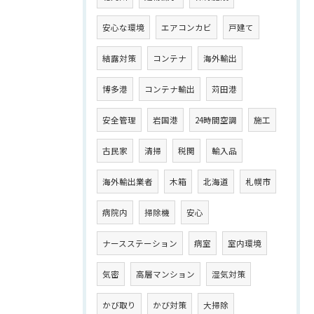
安心な環境
エアコンカビ
戸建て
結露対策
コンテナ
海外輸出
博多港
コンテナ輸出
苅田港
安全管理
岩国港
24時間空調
施工
古民家
清掃
税関
輸入品
海外輸出業者
木箱
北海道
札幌市
病院内
掃除機
安心
ナースステーション
病室
室内環境
気密
高層マンション
湿気対策
かび取り
かび対策
大掃除