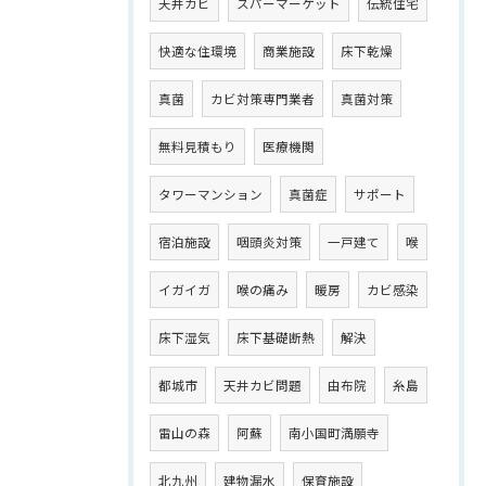
天井カビ
スパーマーケット
伝統住宅
快適な住環境
商業施設
床下乾燥
真菌
カビ対策専門業者
真菌対策
無料見積もり
医療機関
タワーマンション
真菌症
サポート
宿泊施設
咽頭炎対策
一戸建て
喉
イガイガ
喉の痛み
暖房
カビ感染
床下湿気
床下基礎断熱
解決
都城市
天井カビ問題
由布院
糸島
雷山の森
阿蘇
南小国町満願寺
北九州
建物漏水
保育施設