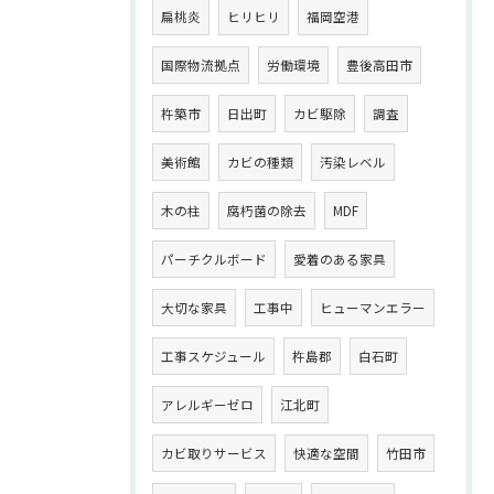
扁桃炎
ヒリヒリ
福岡空港
国際物流拠点
労働環境
豊後高田市
杵築市
日出町
カビ駆除
調査
美術館
カビの種類
汚染レベル
木の柱
腐朽菌の除去
MDF
パーチクルボード
愛着のある家具
大切な家具
工事中
ヒューマンエラー
工事スケジュール
杵島郡
白石町
アレルギーゼロ
江北町
カビ取りサービス
快適な空間
竹田市