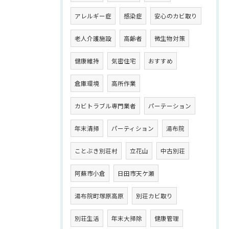
アレルギー症
感染症
安心のカビ取り
老人介護施設
高齢者
微生物対策
健康維持
気密住宅
おすすめ
倉庫環境
高所作業
カビトラブル専門業者
パーテーション
年末清掃
パーティション
湯布院
ことぶき別荘村
立花山
中古別荘
阿蘇市小倉
日田市天ケ瀬
湯布院町塚原高原
別荘カビ取り
別荘生活
年末大掃除
健康管理