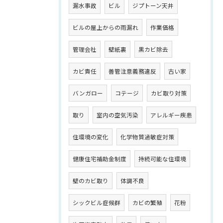
漏水事故
ビル
ジプトーン天井
ビルの屋上からの雨漏れ
作業価格
管理会社
壁紙裏
黒カビ除去
カビ責任
善管注意義務違反
古い家
バンガロー
コテージ
カビ取り対策
取り
室内の空気汚染
アレルギー疾患
住環境の変化
化学物質過敏症対策
健康住宅補助金制度
持続可能な住環境
壁のカビ取り
体調不良
シックビル症候群
カビの繁殖
花粉