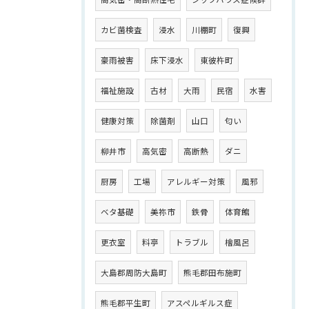
カビ菌検査
浸水
川棚町
復興
豪雨被害
床下浸水
東彼杵町
福祉施設
古材
大雨
民宿
水害
健康対策
除菌剤
山口
匂い
柳井市
高気密
高断熱
ダニ
厨房
工場
アレルギー対策
風邪
ベタ基礎
美祢市
鉄骨
体育館
更衣室
料亭
トラブル
檜風呂
大島郡周防大島町
熊毛郡田布施町
熊毛郡平生町
アスペルギルス症