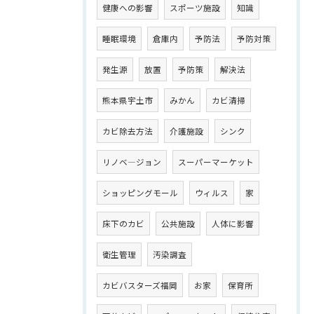
健康への影響
スポーツ施設
知識
睡眠環境
倉庫内
予防法
予防対策
発生源
放置
予防策
解決法
熊本県宇土市
みかん
カビ清掃
カビ除去方法
介護施設
シンク
リノベ―ジョン
スーパーマーケット
ショッピングモール
ウィルス
家
床下のカビ
公共施設
人体に影響
衛生管理
汚染調査
カビバスターズ福岡
お家
保育所