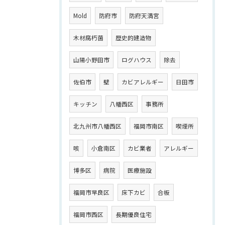
Mold
防府市
防府天満宮
木材腐朽菌
歴史的建造物
山陽小野田市
ログハウス
除去
佐伯市
壁
カビアレルギー
日田市
キッチン
八幡西区
事務所
北九州市八幡西区
福岡市南区
喫煙所
咳
小倉南区
カビ業者
アレルギー
博多区
病院
医療施設
福岡市早良区
床下カビ
合板
福岡市西区
長期優良住宅