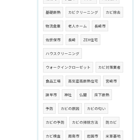
基礎断熱
カビクリーニング
カビ除去
物流倉庫
老人ホーム
長崎市
佐世保市
長崎
ZEH住宅
ハウスクリーニング
ウォークインクローゼット
カビ対策業者
食品工場
高気密高断熱住宅
宮崎市
諫早市
神社
仏閣
床下断熱
予防
カビの原因
カビの匂い
カビの予防
カビの掃除方法
防カビ
カビ検査
周南市
岩国市
米軍基地