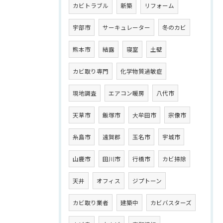
カビトラブル
新築
リフォーム
宇部市
サーキュレーター
冬のカビ
熊本市
結露
寝室
土壁
カビ取り専門
化学物質過敏症
現地調査
エアコン暖房
八代市
天草市
飯塚市
大牟田市
宗像市
糸島市
遠賀郡
玉名市
宇城市
山鹿市
田川市
行橋市
カビ掃除
天井
オフィス
ジプトーン
カビ取り業者
建築中
カビバスターズ