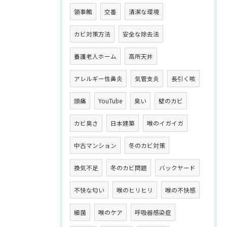
領事館
交番
清潔な環境
カビ対策方法
安全な除去法
養護老人ホーム
高所天井
アレルギー性鼻炎
気管支炎
長引く咳
頭痛
YouTube
臭い
壁のカビ
カビ臭さ
日本建築
喉のイガイガ
中古マンション
冬のカビ対策
換気不足
冬のカビ問題
バックヤード
不快な匂い
喉のヒリヒリ
喉の不快感
細菌
喉のケア
呼吸器感染症