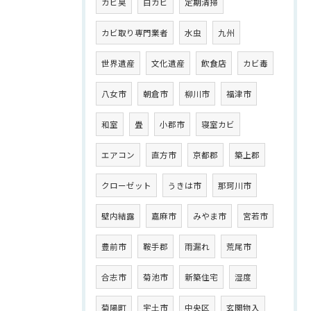
カビ臭
白カビ
定期清掃
カビ取り専門業者
水虫
九州
世界遺産
文化遺産
飲食店
カビ毒
八女市
朝倉市
柳川市
福津市
和室
畳
小郡市
寝室カビ
エアコン
直方市
京都郡
築上郡
クローゼット
うきは市
那珂川市
壁内結露
嘉麻市
みやま市
宮若市
豊前市
鞍手郡
雨漏れ
荒尾市
合志市
菊池市
新築住宅
湿度
菊陽町
宇土市
中央区
玄関物入