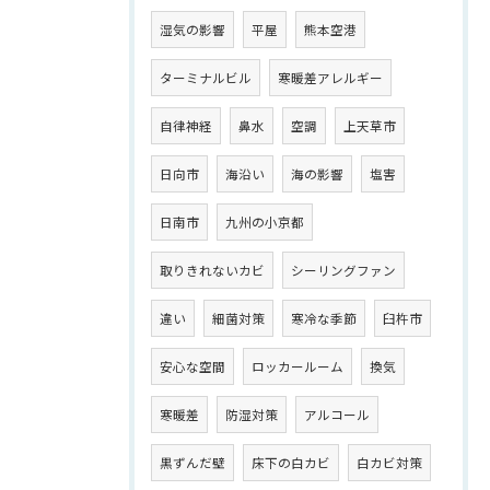
湿気の影響
平屋
熊本空港
ターミナルビル
寒暖差アレルギー
自律神経
鼻水
空調
上天草市
日向市
海沿い
海の影響
塩害
日南市
九州の小京都
取りきれないカビ
シーリングファン
違い
細菌対策
寒冷な季節
臼杵市
安心な空間
ロッカールーム
換気
寒暖差
防湿対策
アルコール
黒ずんだ壁
床下の白カビ
白カビ対策