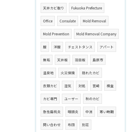
天井カビ取り
Fukuoka Prefecture
Office
Consulate
Mold Removal
Mold Prevention
Mold Removal Company
服
洋服
チェストタンス
アパート
無垢
天井板
羽目板
島原市
温泉地
火災保険
隠れたカビ
衣類カビ
湿気
対処
宮崎
検査
カビ専門
ユーザー
秋のカビ
急性扁桃炎
咽頭炎
中洲
寒い時期
問い合わせ
布団
別荘