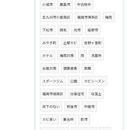
小城市
鹿島市
中古物件
北九州市小倉南区
福岡市博多区
梅雨
下松市
病気
光市
嬉野市
みやき町
土壁カビ
吉野ヶ里町
ホテル
梅雨対策
雨
洗面所
台風対策
健康被害
旅館
スポーツジム
公園
カビシーズン
福岡市城南区
分譲住宅
珪藻土
床下の匂い
筑後市
中間市
カビ臭い
集会所
萩市