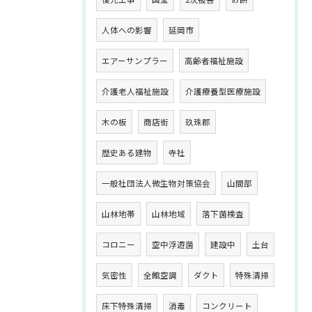
人体への影響
延岡市
エアーサンプラー
高齢者福祉施設
介護老人福祉施設
介護療養型医療施設
木の板
商店街
玖珠郡
歴史ある建物
寺社
一般社団法人微生物対策協会
山間部
山林地帯
山林地域
落下菌検査
コロニー
空中浮遊菌
建設中
土台
気密性
全館空調
ダクト
特殊清掃
床下特殊清掃
消毒
コンクリート