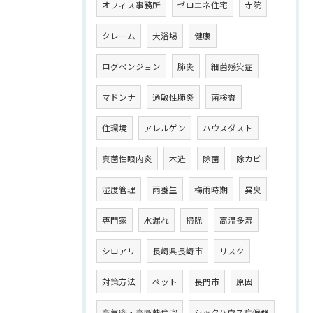
オフィス事務所
ゼロエネ住宅
寺院
クレーム
大浴場
健康
ログペンジョン
肺炎
細菌感染症
マドンナ
過敏性肺炎
菌検査
住環境
アレルゲン
ハウスダスト
真菌性眼内炎
木造
除菌
除カビ
湿度管理
雨養生
梅雨時期
異臭
専門家
水漏れ
掃除
高温多湿
シロアリ
長崎県長崎市
リスク
対策方法
ペット
長門市
原因
高気密・高断熱住宅
シックハウス症候群