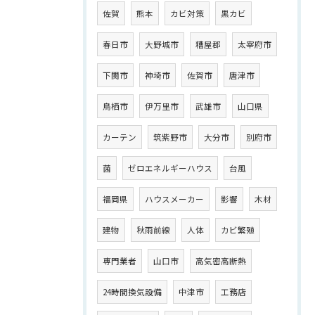
佐賀
熊本
カビ対策
黒カビ
春日市
大野城市
糟屋郡
太宰府市
下関市
神埼市
佐賀市
唐津市
鳥栖市
伊万里市
武雄市
山口県
カーテン
筑紫野市
大分市
別府市
菌
ゼロエネルギーハウス
台風
福岡県
ハウスメーカー
影響
木材
建物
秋雨前線
人体
カビ繁殖
専門業者
山口市
高気密高断熱
24時間換気設備
中津市
工務店