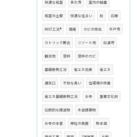
快適な和室
多久市
室内の結露
和室の土壁
快適な住まい
柱
広縁
MIST工法®
価格
カビの除去
平戸市
カトリック教会
リゾート地
松浦市
観光地
窓枠
窓枠のカビ
基礎断熱工法
省エネ効果
省エネ
通気口
不快な臭い
住環境の改善
省エネ基礎断熱工法
お寺
重要文化財
伝統的な建造物
木造建築物
お寺の本堂
神社の鳥居
熊本城
復元工事
国宝
2次被害
お餅