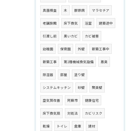
真菌検査
木
膠原病
マラセチア
老舗旅館
床下換気
浴室
建築途中
引渡し前
黒いカビ
カビ被害
幼稚園
保育園
外壁
新築工事中
新築工事
第1種機械換気設備
悪臭
除湿器
部屋
塗り壁
システムキッチン
砂壁
聚楽壁
空気質改善
阿蘇市
健康住宅
床下換気扇
対処法
カビリスク
乾燥
トイレ
倉庫
建材