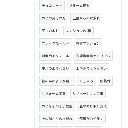
チョコレート
ブルーム現象
カビの見分け方
上階からの水漏れ
天井の木材
マンションの1階
ブラックモールド
賃貸マンション
消毒用エタノール
次亜塩素酸ナトリウム
墨汁のような臭い
土や泥のような臭い
絵の具のような臭い
くしゃみ
断熱材
リフォーム工事
リノベーション工事
カビをそのまま放置
畳のカビ取り方法
上の階からの水漏れ
部屋がカビ臭い