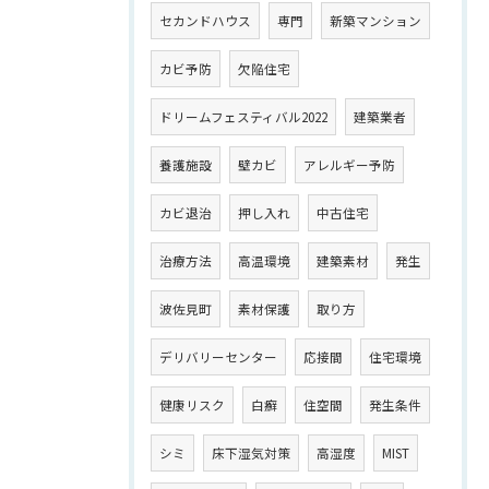
セカンドハウス
専門
新築マンション
カビ予防
欠陥住宅
ドリームフェスティバル2022
建築業者
養護施設
壁カビ
アレルギー予防
カビ退治
押し入れ
中古住宅
治療方法
高温環境
建築素材
発生
波佐見町
素材保護
取り方
デリバリーセンター
応接間
住宅環境
健康リスク
白癬
住空間
発生条件
シミ
床下湿気対策
高湿度
MIST