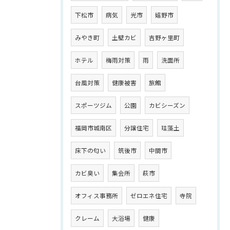
下松市
病気
光市
嬉野市
みやき町
土壁カビ
吉野ヶ里町
ホテル
梅雨対策
雨
洗面所
台風対策
健康被害
旅館
スポーツジム
公園
カビシーズン
福岡市城南区
分譲住宅
珪藻土
床下の匂い
筑後市
中間市
カビ臭い
集会所
萩市
オフィス事務所
ゼロエネ住宅
寺院
クレーム
大浴場
健康