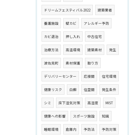
ドリームフェスティバル2022
建築業者
養護施設
壁カビ
アレルギー予防
カビ退治
押し入れ
中古住宅
治療方法
高温環境
建築素材
発生
波佐見町
素材保護
取り方
デリバリーセンター
応接間
住宅環境
健康リスク
白癬
住空間
発生条件
シミ
床下湿気対策
高湿度
MIST
健康への影響
スポーツ施設
知識
睡眠環境
倉庫内
予防法
予防対策