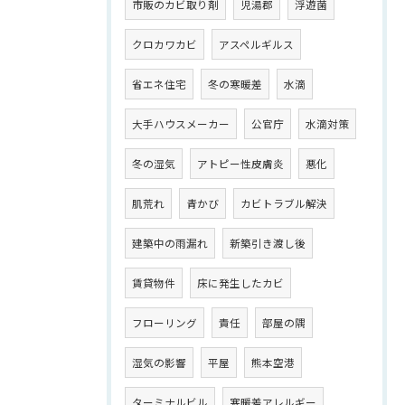
市販のカビ取り剤
児湯郡
浮遊菌
クロカワカビ
アスペルギルス
省エネ住宅
冬の寒暖差
水滴
大手ハウスメーカー
公官庁
水滴対策
冬の湿気
アトピー性皮膚炎
悪化
肌荒れ
青かび
カビトラブル解決
建築中の雨漏れ
新築引き渡し後
賃貸物件
床に発生したカビ
フローリング
責任
部屋の隅
湿気の影響
平屋
熊本空港
ターミナルビル
寒暖差アレルギー