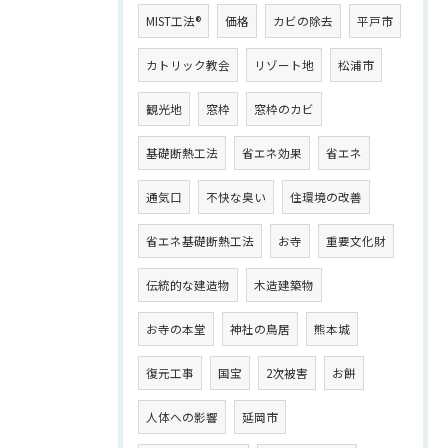
MIST工法®
価格
カビの除去
平戸市
カトリック教会
リゾート地
松浦市
観光地
窓枠
窓枠のカビ
基礎断熱工法
省エネ効果
省エネ
通気口
不快な臭い
住環境の改善
省エネ基礎断熱工法
お寺
重要文化財
伝統的な建造物
木造建築物
お寺の本堂
神社の鳥居
熊本城
復元工事
国宝
2次被害
お餅
人体への影響
延岡市