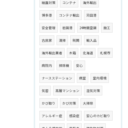
結露対策
コンテナ
海外輸出
博多港
コンテナ輸出
苅田港
安全管理
岩国港
24時間空調
施工
古民家
清掃
税関
輸入品
海外輸出業者
木箱
北海道
札幌市
病院内
掃除機
安心
ナースステーション
病室
室内環境
気密
高層マンション
湿気対策
かび取り
かび対策
大掃除
アレルギー症
感染症
安心のカビ取り