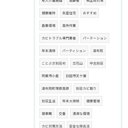
老人介護施設
高齢者
微生物対策
健康維持
気密住宅
おすすめ
倉庫環境
高所作業
カビトラブル専門業者
パーテーション
年末清掃
パーティション
湯布院
ことぶき別荘村
立花山
中古別荘
阿蘇市小倉
日田市天ケ瀬
湯布院町塚原高原
別荘カビ取り
別荘生活
年末大掃除
健康管理
領事館
交番
清潔な環境
カビ対策方法
安全な除去法