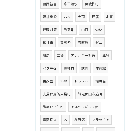
豪雨被害
床下浸水
東彼杵町
福祉施設
古材
大雨
民宿
水害
健康対策
除菌剤
山口
匂い
柳井市
高気密
高断熱
ダニ
厨房
工場
アレルギー対策
風邪
ベタ基礎
美祢市
鉄骨
体育館
更衣室
料亭
トラブル
檜風呂
大島郡周防大島町
熊毛郡田布施町
熊毛郡平生町
アスペルギルス症
真菌検査
木
膠原病
マラセチア