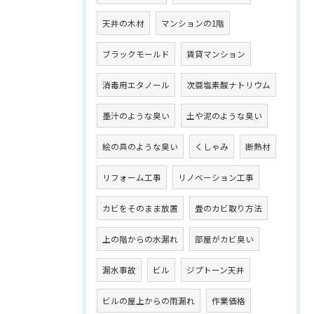
天井の木材
マンションの1階
ブラックモールド
賃貸マンション
消毒用エタノール
次亜塩素酸ナトリウム
墨汁のような臭い
土や泥のような臭い
絵の具のような臭い
くしゃみ
断熱材
リフォーム工事
リノベーション工事
カビをそのまま放置
畳のカビ取り方法
上の階からの水漏れ
部屋がカビ臭い
漏水事故
ビル
ジプトーン天井
ビルの屋上からの雨漏れ
作業価格