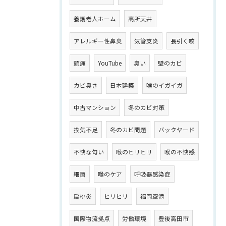
養護老人ホーム
高所天井
アレルギー性鼻炎
気管支炎
長引く咳
頭痛
YouTube
臭い
壁のカビ
カビ臭さ
日本建築
喉のイガイガ
中古マンション
冬のカビ対策
換気不足
冬のカビ問題
バックヤード
不快な匂い
喉のヒリヒリ
喉の不快感
細菌
喉のケア
呼吸器感染症
扁桃炎
ヒリヒリ
福岡空港
国際物流拠点
労働環境
豊後高田市