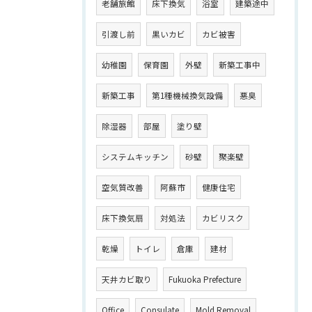
老舗旅館
床下換気
浴室
建築途中
引渡し前
黒いカビ
カビ被害
幼稚園
保育園
外壁
新築工事中
新築工事
第1種機械換気設備
悪臭
除湿器
部屋
塗り壁
システムキッチン
砂壁
聚楽壁
空気質改善
阿蘇市
健康住宅
床下換気扇
対処法
カビリスク
乾燥
トイレ
倉庫
建材
天井カビ取り
Fukuoka Prefecture
Office
Consulate
Mold Removal