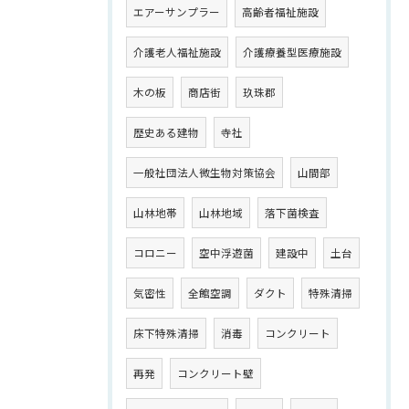
エアーサンプラー
高齢者福祉施設
介護老人福祉施設
介護療養型医療施設
木の板
商店街
玖珠郡
歴史ある建物
寺社
一般社団法人微生物対策協会
山間部
山林地帯
山林地域
落下菌検査
コロニー
空中浮遊菌
建設中
土台
気密性
全館空調
ダクト
特殊清掃
床下特殊清掃
消毒
コンクリート
再発
コンクリート壁