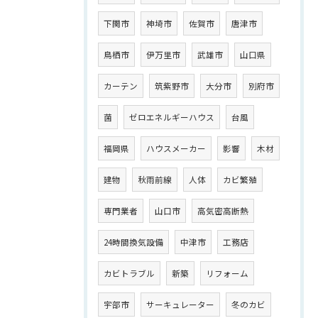
下関市
神埼市
佐賀市
唐津市
鳥栖市
伊万里市
武雄市
山口県
カーテン
筑紫野市
大分市
別府市
菌
ゼロエネルギーハウス
台風
福岡県
ハウスメーカー
影響
木材
建物
秋雨前線
人体
カビ繁殖
専門業者
山口市
高気密高断熱
24時間換気設備
中津市
工務店
カビトラブル
新築
リフォーム
宇部市
サーキュレーター
冬のカビ