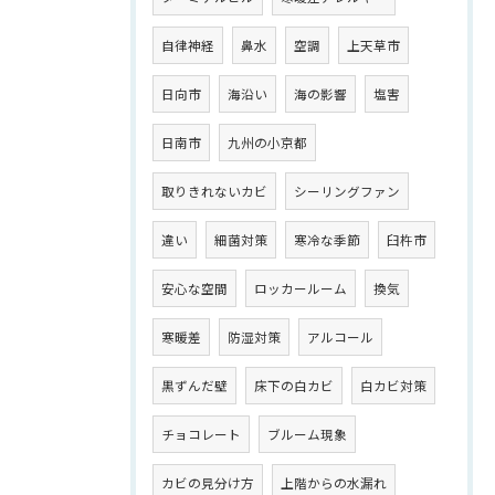
自律神経
鼻水
空調
上天草市
日向市
海沿い
海の影響
塩害
日南市
九州の小京都
取りきれないカビ
シーリングファン
違い
細菌対策
寒冷な季節
臼杵市
安心な空間
ロッカールーム
換気
寒暖差
防湿対策
アルコール
黒ずんだ壁
床下の白カビ
白カビ対策
チョコレート
ブルーム現象
カビの見分け方
上階からの水漏れ