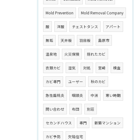
Mold Prevention
Mold Removal Company
服
洋服
チェストタンス
アパート
無垢
天井板
羽目板
島原市
温泉地
火災保険
隠れたカビ
衣類カビ
湿気
対処
宮崎
検査
カビ専門
ユーザー
秋のカビ
急性扁桃炎
咽頭炎
中洲
寒い時期
問い合わせ
布団
別荘
セカンドハウス
専門
新築マンション
カビ予防
欠陥住宅