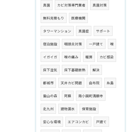
真菌
カビ対策専門業者
真菌対策
無料見積もり
医療機関
タワーマンション
真菌症
サポート
宿泊施設
咽頭炎対策
一戸建て
喉
イガイガ
喉の痛み
暖房
カビ感染
床下湿気
床下基礎断熱
解決
都城市
天井カビ問題
由布院
糸島
雷山の森
阿蘇
南小国町満願寺
北九州
建物漏水
保育施設
安心な環境
エアコンカビ
戸建て