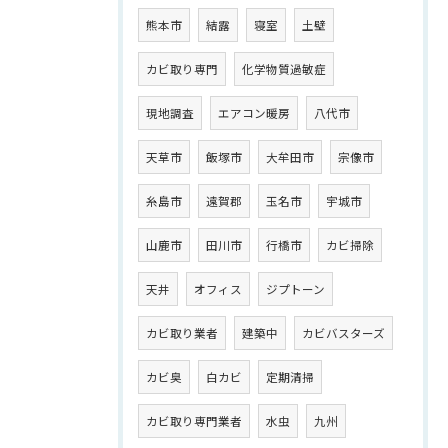
熊本市
結露
寝室
土壁
カビ取り専門
化学物質過敏症
現地調査
エアコン暖房
八代市
天草市
飯塚市
大牟田市
宗像市
糸島市
遠賀郡
玉名市
宇城市
山鹿市
田川市
行橋市
カビ掃除
天井
オフィス
ジプトーン
カビ取り業者
建築中
カビバスターズ
カビ臭
白カビ
定期清掃
カビ取り専門業者
水虫
九州