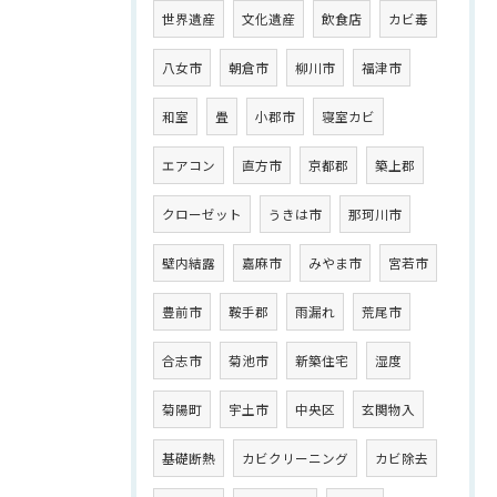
世界遺産
文化遺産
飲食店
カビ毒
八女市
朝倉市
柳川市
福津市
和室
畳
小郡市
寝室カビ
エアコン
直方市
京都郡
築上郡
クローゼット
うきは市
那珂川市
壁内結露
嘉麻市
みやま市
宮若市
豊前市
鞍手郡
雨漏れ
荒尾市
合志市
菊池市
新築住宅
湿度
菊陽町
宇土市
中央区
玄関物入
基礎断熱
カビクリーニング
カビ除去