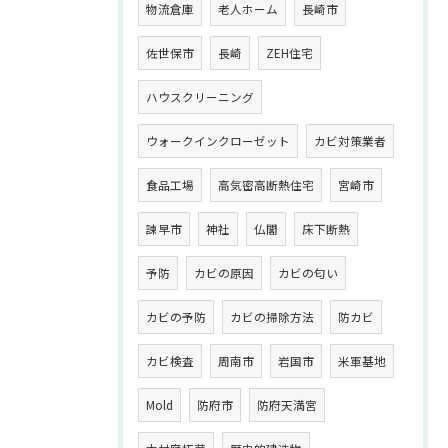
物流倉庫
老人ホーム
長崎市
佐世保市
長崎
ZEH住宅
ハウスクリーニング
ウォークインクローゼット
カビ対策業者
食品工場
高気密高断熱住宅
宮崎市
諫早市
神社
仏閣
床下断熱
予防
カビの原因
カビの匂い
カビの予防
カビの掃除方法
防カビ
カビ検査
周南市
岩国市
米軍基地
Mold
防府市
防府天満宮