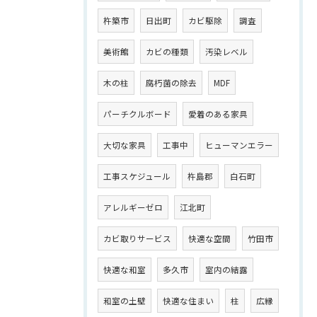
杵築市
日出町
カビ駆除
調査
美術館
カビの種類
汚染レベル
木の柱
腐朽菌の除去
MDF
パーチクルボード
愛着のある家具
大切な家具
工事中
ヒューマンエラー
工事スケジュール
杵島郡
白石町
アレルギーゼロ
江北町
カビ取りサービス
快適な空間
竹田市
快適な和室
多久市
室内の結露
和室の土壁
快適な住まい
柱
広縁