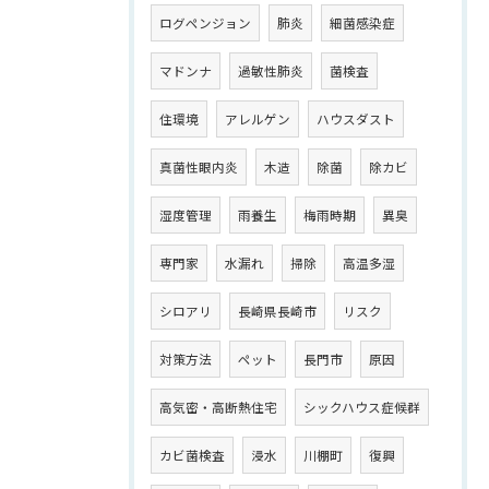
ログペンジョン
肺炎
細菌感染症
マドンナ
過敏性肺炎
菌検査
住環境
アレルゲン
ハウスダスト
真菌性眼内炎
木造
除菌
除カビ
湿度管理
雨養生
梅雨時期
異臭
専門家
水漏れ
掃除
高温多湿
シロアリ
長崎県長崎市
リスク
対策方法
ペット
長門市
原因
高気密・高断熱住宅
シックハウス症候群
カビ菌検査
浸水
川棚町
復興