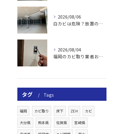
2026/08/06
白カビは危険？放置のリスクと取り方
2026/08/04
福岡のカビ取り業者おすすめの選び方と費用
タグ
Tags
福岡
カビ取り
床下
ZEH
カビ
大分県
熊本県
佐賀県
宮崎県