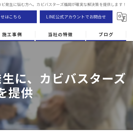
カビ発生に悩む方へ。カビバスターズ福岡が確実な解決策を提供します！
わせはこちら
LINE公式アカウントでお問合せ
施工事例
当社の特徴
ブログ
カビ除去
防カビ
発生に、カビバスターズ
カビ専門
を提供
ZEH住宅
カビ検査