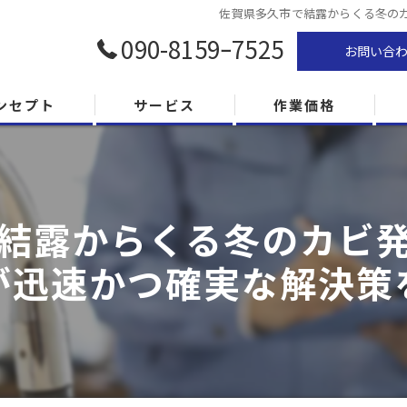
佐賀県多久市で結露からくる冬の
090-8159ｰ7525
お問い合
ンセプト
サービス
作業価格
結露からくる冬のカビ
が迅速かつ確実な解決策