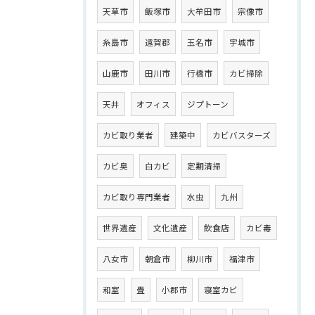
天草市
飯塚市
大牟田市
宗像市
糸島市
遠賀郡
玉名市
宇城市
山鹿市
田川市
行橋市
カビ掃除
天井
オフィス
ジプトーン
カビ取り業者
建築中
カビバスターズ
カビ臭
白カビ
定期清掃
カビ取り専門業者
水虫
九州
世界遺産
文化遺産
飲食店
カビ毒
八女市
朝倉市
柳川市
福津市
和室
畳
小郡市
寝室カビ