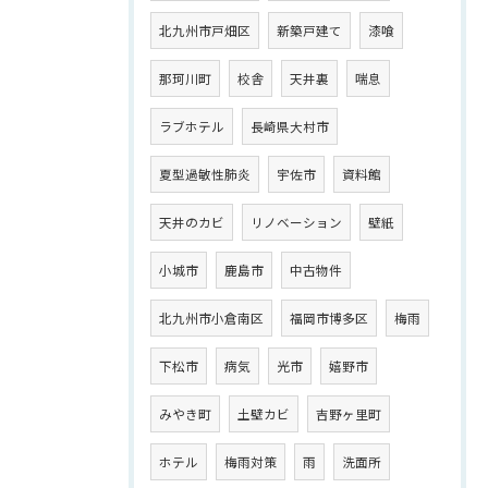
北九州市戸畑区
新築戸建て
漆喰
那珂川町
校舎
天井裏
喘息
ラブホテル
長崎県大村市
夏型過敏性肺炎
宇佐市
資料館
天井のカビ
リノベーション
壁紙
小城市
鹿島市
中古物件
北九州市小倉南区
福岡市博多区
梅雨
下松市
病気
光市
嬉野市
みやき町
土壁カビ
吉野ヶ里町
ホテル
梅雨対策
雨
洗面所