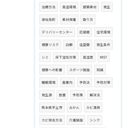
治療方法
高温環境
建築素材
発生
波佐見町
素材保護
取り方
デリバリーセンター
応接間
住宅環境
健康リスク
白癬
住空間
発生条件
シミ
床下湿気対策
高湿度
MIST
健康への影響
スポーツ施設
知識
睡眠環境
倉庫内
予防法
予防対策
発生源
放置
予防策
解決法
熊本県宇土市
みかん
カビ清掃
カビ除去方法
介護施設
シンク