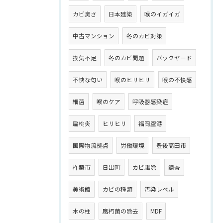
カビ臭さ
日本建築
喉のイガイガ
中古マンション
冬のカビ対策
換気不足
冬のカビ問題
バックヤード
不快な匂い
喉のヒリヒリ
喉の不快感
細菌
喉のケア
呼吸器感染症
扁桃炎
ヒリヒリ
福岡空港
国際物流拠点
労働環境
豊後高田市
杵築市
日出町
カビ駆除
調査
美術館
カビの種類
汚染レベル
木の柱
腐朽菌の除去
MDF