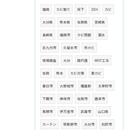
福岡
カビ取り
床下
ZEH
カビ
大分県
熊本県
佐賀県
宮崎県
長崎県
福岡市
カビ問題
漏水
北九州市
久留米市
秋カビ
現場調査
大分
腐朽菌
MIST工法
佐賀
熊本
カビ対策
黒カビ
春日市
大野城市
糟屋郡
太宰府市
下関市
神埼市
佐賀市
唐津市
鳥栖市
伊万里市
武雄市
山口県
カーテン
筑紫野市
大分市
別府市