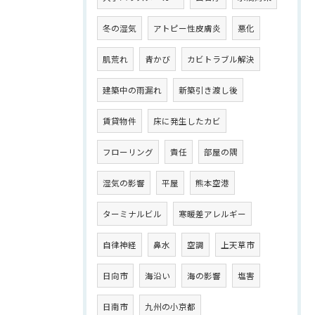
冬の湿気
アトピー性皮膚炎
悪化
肌荒れ
青かび
カビトラブル解決
建築中の雨漏れ
新築引き渡し後
賃貸物件
床に発生したカビ
フローリング
責任
部屋の隅
湿気の影響
平屋
熊本空港
ターミナルビル
寒暖差アレルギー
自律神経
鼻水
空調
上天草市
日向市
海沿い
海の影響
塩害
日南市
九州の小京都