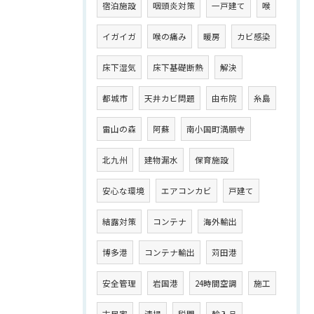
宿泊施設
咽頭炎対策
一戸建て
喉
イガイガ
喉の痛み
暖房
カビ感染
床下湿気
床下基礎断熱
解決
都城市
天井カビ問題
由布院
糸島
雷山の森
阿蘇
南小国町満願寺
北九州
建物漏水
保育施設
安心な環境
エアコンカビ
戸建て
結露対策
コンテナ
海外輸出
博多港
コンテナ輸出
苅田港
安全管理
岩国港
24時間空調
施工
古民家
清掃
税関
輸入品