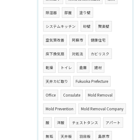
除湿器
部屋
塗り壁
システムキッチン
砂壁
聚楽壁
空気質改善
阿蘇市
健康住宅
床下換気扇
対処法
カビリスク
乾燥
トイレ
倉庫
建材
天井カビ取り
Fukuoka Prefecture
Office
Consulate
Mold Removal
Mold Prevention
Mold Removal Company
服
洋服
チェストタンス
アパート
無垢
天井板
羽目板
島原市