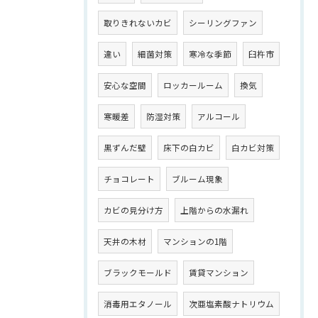
取りきれないカビ
シーリングファン
違い
細菌対策
寒冷な季節
臼杵市
安心な空間
ロッカールーム
換気
寒暖差
防湿対策
アルコール
黒ずんだ壁
床下の白カビ
白カビ対策
チョコレート
ブルーム現象
カビの見分け方
上階からの水漏れ
天井の木材
マンションの1階
ブラックモールド
賃貸マンション
消毒用エタノール
次亜塩素酸ナトリウム