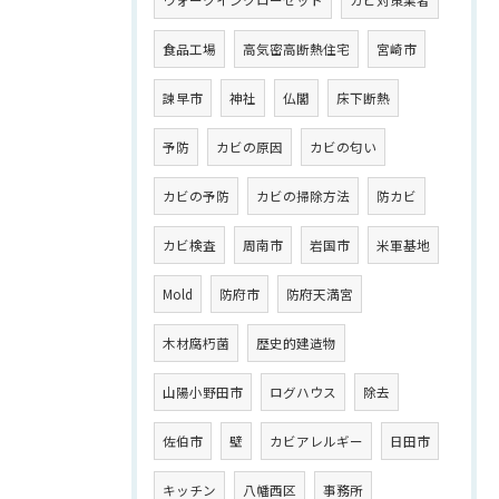
食品工場
高気密高断熱住宅
宮崎市
諫早市
神社
仏閣
床下断熱
予防
カビの原因
カビの匂い
カビの予防
カビの掃除方法
防カビ
カビ検査
周南市
岩国市
米軍基地
Mold
防府市
防府天満宮
木材腐朽菌
歴史的建造物
山陽小野田市
ログハウス
除去
佐伯市
壁
カビアレルギー
日田市
キッチン
八幡西区
事務所