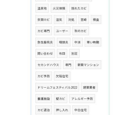
温泉地
火災保険
隠れたカビ
衣類カビ
湿気
対処
宮崎
検査
カビ専門
ユーザー
秋のカビ
急性扁桃炎
咽頭炎
中洲
寒い時期
問い合わせ
布団
別荘
セカンドハウス
専門
新築マンション
カビ予防
欠陥住宅
ドリームフェスティバル2022
建築業者
養護施設
壁カビ
アレルギー予防
カビ退治
押し入れ
中古住宅