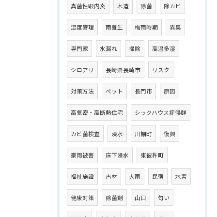
真菌性眼内炎
木造
除菌
除カビ
湿度管理
雨養生
梅雨時期
異臭
専門家
水漏れ
掃除
高温多湿
シロアリ
長崎県長崎市
リスク
対策方法
ペット
長門市
原因
高気密・高断熱住宅
シックハウス症候群
カビ菌検査
浸水
川棚町
復興
豪雨被害
床下浸水
東彼杵町
福祉施設
古材
大雨
民宿
水害
健康対策
除菌剤
山口
匂い