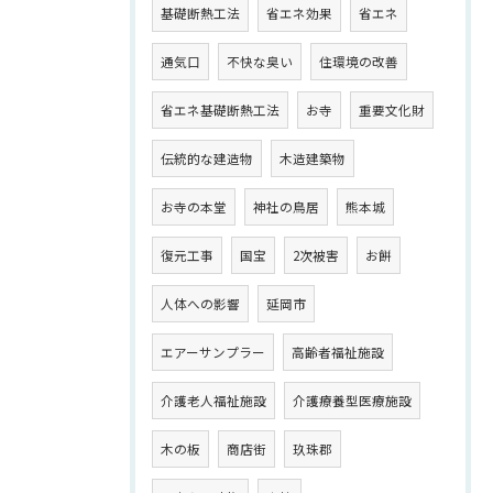
基礎断熱工法
省エネ効果
省エネ
通気口
不快な臭い
住環境の改善
省エネ基礎断熱工法
お寺
重要文化財
伝統的な建造物
木造建築物
お寺の本堂
神社の鳥居
熊本城
復元工事
国宝
2次被害
お餅
人体への影響
延岡市
エアーサンプラー
高齢者福祉施設
介護老人福祉施設
介護療養型医療施設
木の板
商店街
玖珠郡