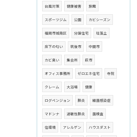
台風対策
健康被害
旅館
スポーツジム
公園
カビシーズン
福岡市城南区
分譲住宅
珪藻土
床下の匂い
筑後市
中間市
カビ臭い
集会所
萩市
オフィス事務所
ゼロエネ住宅
寺院
クレーム
大浴場
健康
ログペンジョン
肺炎
細菌感染症
マドンナ
過敏性肺炎
菌検査
住環境
アレルゲン
ハウスダスト