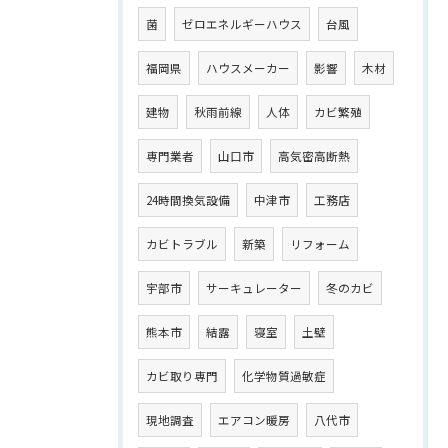
菌
ゼロエネルギーハウス
台風
福岡県
ハウスメーカー
影響
木材
建物
秋雨前線
人体
カビ繁殖
専門業者
山口市
高気密高断熱
24時間換気設備
中津市
工務店
カビトラブル
新築
リフォーム
宇部市
サーキュレーター
冬のカビ
熊本市
結露
寝室
土壁
カビ取り専門
化学物質過敏症
現地調査
エアコン暖房
八代市