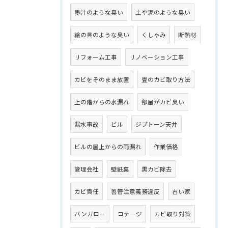
墨汁のような臭い
土や泥のような臭い
絵の具のような臭い
くしゃみ
断熱材
リフォーム工事
リノベーション工事
カビをそのまま放置
畳のカビ取り方法
上の階からの水漏れ
部屋がカビ臭い
漏水事故
ビル
ジプトーン天井
ビルの屋上からの雨漏れ
作業価格
管理会社
壁紙裏
黒カビ除去
カビ責任
善管注意義務違反
古い家
バンガロー
コテージ
カビ取り対策