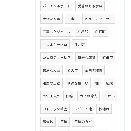
パーチクルボード
愛着のある家具
大切な家具
工事中
ヒューマンエラー
工事スケジュール
杵島郡
白石町
アレルギーゼロ
江北町
カビ取りサービス
快適な空間
竹田市
快適な和室
多久市
室内の結露
和室の土壁
快適な住まい
柱
広縁
MIST工法®
価格
カビの除去
平戸市
カトリック教会
リゾート地
松浦市
観光地
窓枠
窓枠のカビ