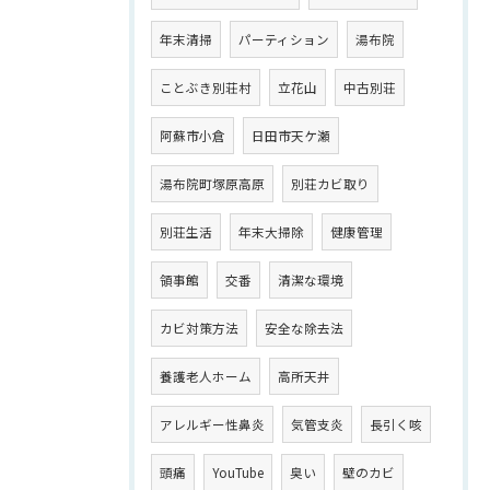
年末清掃
パーティション
湯布院
ことぶき別荘村
立花山
中古別荘
阿蘇市小倉
日田市天ケ瀬
湯布院町塚原高原
別荘カビ取り
別荘生活
年末大掃除
健康管理
領事館
交番
清潔な環境
カビ対策方法
安全な除去法
養護老人ホーム
高所天井
アレルギー性鼻炎
気管支炎
長引く咳
頭痛
YouTube
臭い
壁のカビ