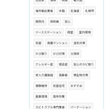
海外輸出業者
木箱
北海道
札幌市
病院内
掃除機
安心
ナースステーション
病室
室内環境
気密
高層マンション
湿気対策
かび取り
かび対策
大掃除
アレルギー症
感染症
安心のカビ取り
老人介護施設
高齢者
微生物対策
健康維持
気密住宅
おすすめ
倉庫環境
高所作業
カビトラブル専門業者
パーテーション