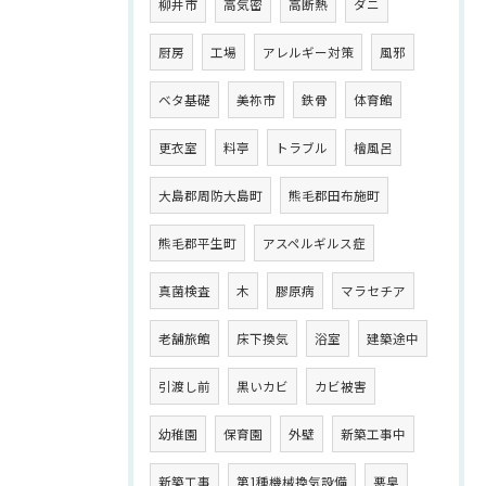
柳井市
高気密
高断熱
ダニ
厨房
工場
アレルギー対策
風邪
ベタ基礎
美祢市
鉄骨
体育館
更衣室
料亭
トラブル
檜風呂
大島郡周防大島町
熊毛郡田布施町
熊毛郡平生町
アスペルギルス症
真菌検査
木
膠原病
マラセチア
老舗旅館
床下換気
浴室
建築途中
引渡し前
黒いカビ
カビ被害
幼稚園
保育園
外壁
新築工事中
新築工事
第1種機械換気設備
悪臭