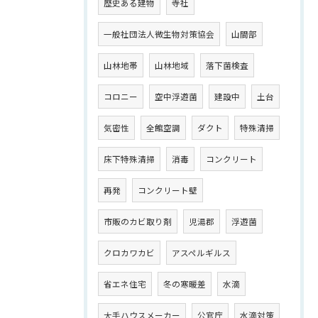
歴史ある建物
寺社
一般社団法人微生物対策協会
山間部
山林地帯
山林地域
落下菌検査
コロニー
空中浮遊菌
建設中
土台
気密性
全館空調
ダクト
特殊清掃
床下特殊清掃
消毒
コンクリート
再発
コンクリート壁
市販のカビ取り剤
児湯郡
浮遊菌
クロカワカビ
アスペルギルス
省エネ住宅
冬の寒暖差
水滴
大手ハウスメーカー
公官庁
水滴対策