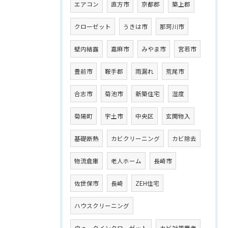
エアコン
直方市
京都郡
築上郡
クローゼット
うきは市
那珂川市
壁内結露
嘉麻市
みやま市
宮若市
豊前市
鞍手郡
雨漏れ
荒尾市
合志市
菊池市
新築住宅
湿度
菊陽町
宇土市
中央区
玄関物入
基礎断熱
カビクリーニング
カビ除去
物流倉庫
老人ホーム
長崎市
佐世保市
長崎
ZEH住宅
ハウスクリーニング
ウォークインクローゼット
カビ対策業者