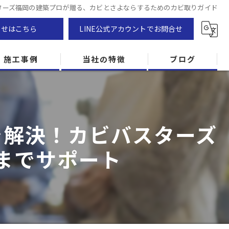
ターズ福岡の建築プロが贈る、カビとさよならするためのカビ取りガイド
わせはこちら
LINE公式アカウントでお問合せ
施工事例
当社の特徴
ブログ
カビ除去
防カビ
を解決！カビバスターズ
カビ専門
までサポート
ZEH住宅
カビ検査