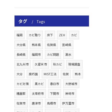
タグ
Tags
福岡
カビ取り
床下
ZEH
カビ
大分県
熊本県
佐賀県
宮崎県
長崎県
福岡市
カビ問題
漏水
北九州市
久留米市
秋カビ
現場調査
大分
腐朽菌
MIST工法
佐賀
熊本
カビ対策
黒カビ
春日市
大野城市
糟屋郡
太宰府市
下関市
神埼市
佐賀市
唐津市
鳥栖市
伊万里市