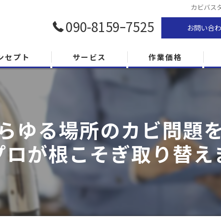
カビバス
090-8159ｰ7525
お問い合
ンセプト
サービス
作業価格
らゆる場所のカビ問題
プロが根こそぎ取り替え