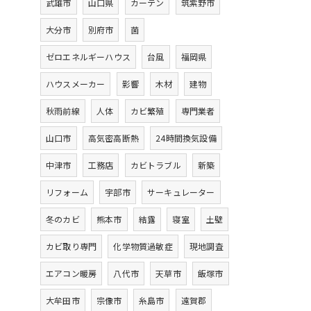
武雄市
山口県
カーテン
筑紫野市
大分市
別府市
菌
ゼロエネルギーハウス
台風
福岡県
ハウスメーカー
影響
木材
建物
秋雨前線
人体
カビ繁殖
専門業者
山口市
高気密高断熱
24時間換気設備
中津市
工務店
カビトラブル
新築
リフォーム
宇部市
サーキュレーター
冬のカビ
熊本市
結露
寝室
土壁
カビ取り専門
化学物質過敏症
現地調査
エアコン暖房
八代市
天草市
飯塚市
大牟田市
宗像市
糸島市
遠賀郡