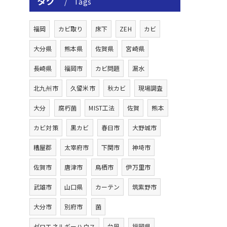
タグ
Tags
福岡
カビ取り
床下
ZEH
カビ
大分県
熊本県
佐賀県
宮崎県
長崎県
福岡市
カビ問題
漏水
北九州市
久留米市
秋カビ
現場調査
大分
腐朽菌
MIST工法
佐賀
熊本
カビ対策
黒カビ
春日市
大野城市
糟屋郡
太宰府市
下関市
神埼市
佐賀市
唐津市
鳥栖市
伊万里市
武雄市
山口県
カーテン
筑紫野市
大分市
別府市
菌
ゼロエネルギーハウス
台風
福岡県