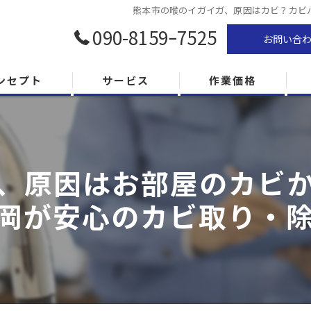
熊本市の喉のイガイガ、原因はカビ？カビバ
090-8159ｰ7525
お問い合
ンセプト
サービス
作業価格
、原因はお部屋のカビ
岡が安心のカビ取り・