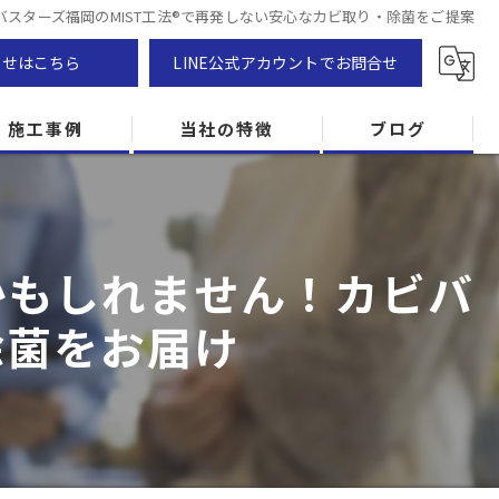
スターズ福岡のMIST工法®で再発しない安心なカビ取り・除菌をご提案
わせはこちら
LINE公式アカウントでお問合せ
施工事例
当社の特徴
ブログ
カビ除去
防カビ
かもしれません！カビバ
カビ専門
除菌をお届け
ZEH住宅
カビ検査