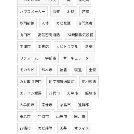
ハウスメーカー
影響
木材
建物
秋雨前線
人体
カビ繁殖
専門業者
山口市
高気密高断熱
24時間換気設備
中津市
工務店
カビトラブル
新築
リフォーム
宇部市
サーキュレーター
冬のカビ
熊本市
結露
寝室
土壁
カビ取り専門
化学物質過敏症
現地調査
エアコン暖房
八代市
天草市
飯塚市
大牟田市
宗像市
糸島市
遠賀郡
玉名市
宇城市
山鹿市
田川市
行橋市
カビ掃除
天井
オフィス