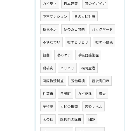
カビ臭さ
日本建築
喉のイガイガ
中古マンション
冬のカビ対策
換気不足
冬のカビ問題
バックヤード
不快な匂い
喉のヒリヒリ
喉の不快感
細菌
喉のケア
呼吸器感染症
扁桃炎
ヒリヒリ
福岡空港
国際物流拠点
労働環境
豊後高田市
杵築市
日出町
カビ駆除
調査
美術館
カビの種類
汚染レベル
木の柱
腐朽菌の除去
MDF