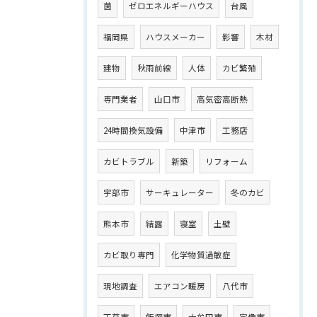
菌
ゼロエネルギーハウス
台風
福岡県
ハウスメーカー
影響
木材
建物
秋雨前線
人体
カビ繁殖
専門業者
山口市
高気密高断熱
24時間換気設備
中津市
工務店
カビトラブル
新築
リフォーム
宇部市
サーキュレーター
冬のカビ
熊本市
結露
寝室
土壁
カビ取り専門
化学物質過敏症
現地調査
エアコン暖房
八代市
天草市
飯塚市
大牟田市
宗像市