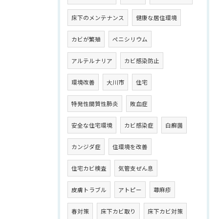
床下のメンテナンス
健康な居住環境
カビが繁殖
ペニシリウム
アルテルナリア
カビ感染防止
環境改善
大川市
住宅
特発性間質性肺炎
敗血症
安全な住宅環境
カビ感染症
白癬菌
カンジダ症
住環境を改善
住宅カビ検査
気管支ぜん息
皮膚トラブル
アトピー
蕁麻疹
春対策
床下カビ取り
床下カビ対策