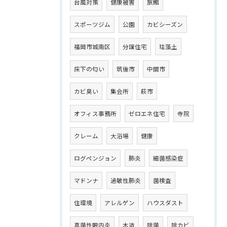
台風対策
健康被害
旅館
スポーツジム
公園
カビシーズン
福岡市城南区
分譲住宅
珪藻土
床下の匂い
筑後市
中間市
カビ臭い
集会所
萩市
オフィス事務所
ゼロエネ住宅
寺院
クレーム
大浴場
健康
ログペンジョン
肺炎
細菌感染症
マドンナ
過敏性肺炎
菌検査
住環境
アレルゲン
ハウスダスト
真菌性眼内炎
木造
除菌
除カビ