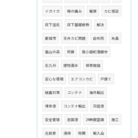
イガイガ
喉の痛み
暖房
カビ感染
床下湿気
床下基礎断熱
解決
都城市
天井カビ問題
由布院
糸島
雷山の森
阿蘇
南小国町満願寺
北九州
建物漏水
保育施設
安心な環境
エアコンカビ
戸建て
結露対策
コンテナ
海外輸出
博多港
コンテナ輸出
苅田港
安全管理
岩国港
24時間空調
施工
古民家
清掃
税関
輸入品