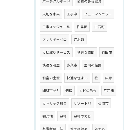
パーチクルボード
愛着のある家具
大切な家具
工事中
ヒューマンエラー
工事スケジュール
杵島郡
白石町
アレルギーゼロ
江北町
カビ取りサービス
快適な空間
竹田市
快適な和室
多久市
室内の結露
和室の土壁
快適な住まい
柱
広縁
MIST工法®
価格
カビの除去
平戸市
カトリック教会
リゾート地
松浦市
観光地
窓枠
窓枠のカビ
基礎断熱工法
省エネ効果
省エネ