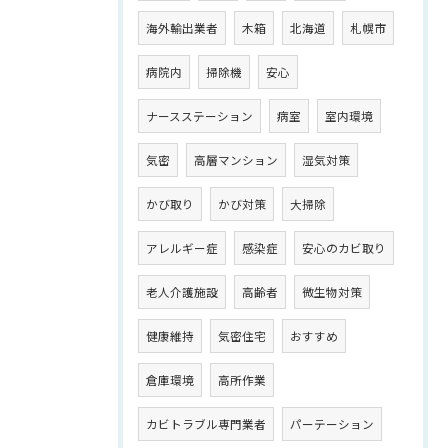
海外輸出業者
木箱
北海道
札幌市
病院内
掃除機
安心
ナースステーション
病室
室内環境
気密
高層マンション
湿気対策
かび取り
かび対策
大掃除
アレルギー症
感染症
安心のカビ取り
老人介護施設
高齢者
微生物対策
健康維持
気密住宅
おすすめ
倉庫環境
高所作業
カビトラブル専門業者
パーテーション