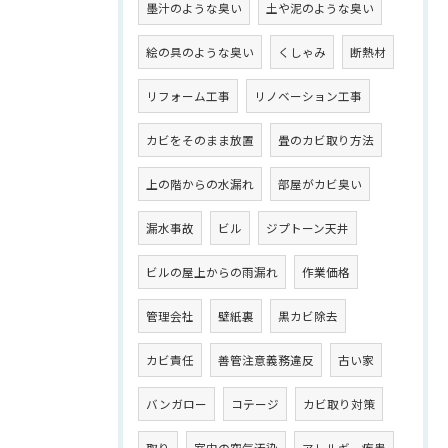
墨汁のような臭い
土や泥のような臭い
絵の具のような臭い
くしゃみ
断熱材
リフォーム工事
リノベーション工事
カビをそのまま放置
畳のカビ取り方法
上の階からの水漏れ
部屋がカビ臭い
漏水事故
ビル
ジプトーン天井
ビルの屋上からの雨漏れ
作業価格
管理会社
壁紙裏
黒カビ除去
カビ責任
善管注意義務違反
古い家
バンガロー
コテージ
カビ取り対策
取り
室内の空気汚染
アレルギー疾患