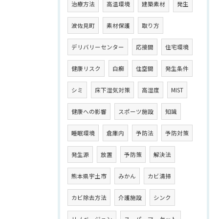
治療方法
高温環境
建築素材
発生
波佐見町
素材保護
取り方
デリバリーセンター
応接間
住宅環境
健康リスク
白癬
住空間
発生条件
シミ
床下湿気対策
高湿度
MIST
健康への影響
スポーツ施設
知識
睡眠環境
倉庫内
予防法
予防対策
発生源
放置
予防策
解決法
熊本県宇土市
みかん
カビ清掃
カビ除去方法
介護施設
シンク
リノベ―ジョン
スーパーマーケット