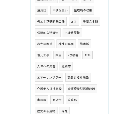
通気口
不快な臭い
住環境の改善
省エネ基礎断熱工法
お寺
重要文化財
伝統的な建造物
木造建築物
お寺の本堂
神社の鳥居
熊本城
復元工事
国宝
2次被害
お餅
人体への影響
延岡市
エアーサンプラー
高齢者福祉施設
介護老人福祉施設
介護療養型医療施設
木の板
商店街
玖珠郡
歴史ある建物
寺社