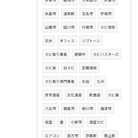
糸島市
遠賀郡
玉名市
宇城市
山鹿市
田川市
行橋市
カビ掃除
天井
オフィス
ジプトーン
カビ取り業者
建築中
カビバスターズ
カビ臭
白カビ
定期清掃
カビ取り専門業者
水虫
九州
世界遺産
文化遺産
飲食店
カビ毒
八女市
朝倉市
柳川市
福津市
和室
畳
小郡市
寝室カビ
エアコン
直方市
京都郡
築上郡