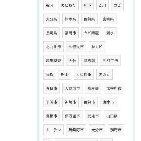
福岡
カビ取り
床下
ZEH
カビ
大分県
熊本県
佐賀県
宮崎県
長崎県
福岡市
カビ問題
漏水
北九州市
久留米市
秋カビ
現場調査
大分
腐朽菌
MIST工法
佐賀
熊本
カビ対策
黒カビ
春日市
大野城市
糟屋郡
太宰府市
下関市
神埼市
佐賀市
唐津市
鳥栖市
伊万里市
武雄市
山口県
カーテン
筑紫野市
大分市
別府市