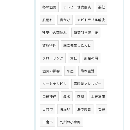
冬の湿気
アトピー性皮膚炎
悪化
肌荒れ
青かび
カビトラブル解決
建築中の雨漏れ
新築引き渡し後
賃貸物件
床に発生したカビ
フローリング
責任
部屋の隅
湿気の影響
平屋
熊本空港
ターミナルビル
寒暖差アレルギー
自律神経
鼻水
空調
上天草市
日向市
海沿い
海の影響
塩害
日南市
九州の小京都