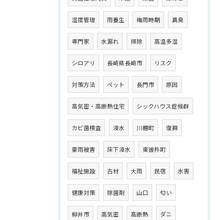
湿度管理
雨養生
梅雨時期
異臭
専門家
水漏れ
掃除
高温多湿
シロアリ
長崎県長崎市
リスク
対策方法
ペット
長門市
原因
高気密・高断熱住宅
シックハウス症候群
カビ菌検査
浸水
川棚町
復興
豪雨被害
床下浸水
東彼杵町
福祉施設
古材
大雨
民宿
水害
健康対策
除菌剤
山口
匂い
柳井市
高気密
高断熱
ダニ