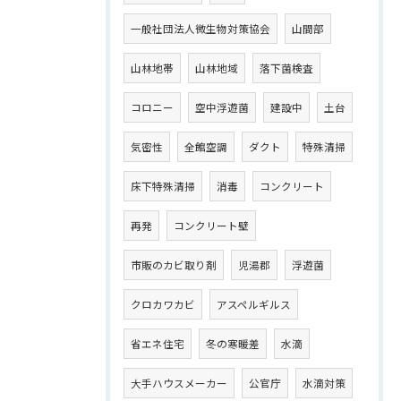
一般社団法人微生物対策協会
山間部
山林地帯
山林地域
落下菌検査
コロニー
空中浮遊菌
建設中
土台
気密性
全館空調
ダクト
特殊清掃
床下特殊清掃
消毒
コンクリート
再発
コンクリート壁
市販のカビ取り剤
児湯郡
浮遊菌
クロカワカビ
アスペルギルス
省エネ住宅
冬の寒暖差
水滴
大手ハウスメーカー
公官庁
水滴対策