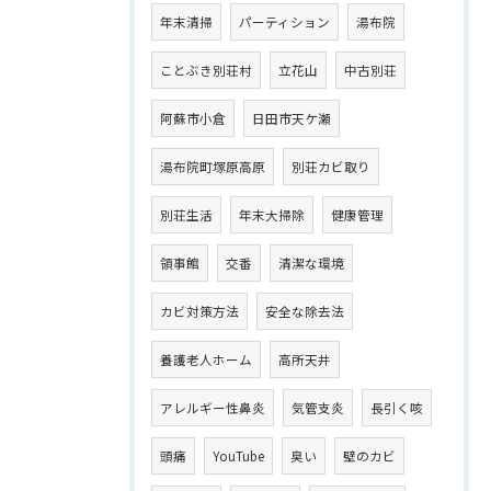
年末清掃
パーティション
湯布院
ことぶき別荘村
立花山
中古別荘
阿蘇市小倉
日田市天ケ瀬
湯布院町塚原高原
別荘カビ取り
別荘生活
年末大掃除
健康管理
領事館
交番
清潔な環境
カビ対策方法
安全な除去法
養護老人ホーム
高所天井
アレルギー性鼻炎
気管支炎
長引く咳
頭痛
YouTube
臭い
壁のカビ