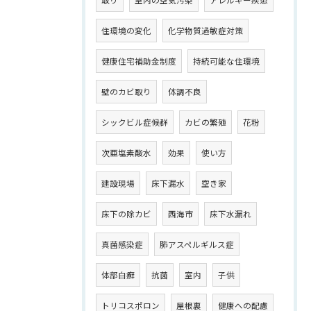
住環境の変化
化学物質過敏症対策
健康住宅補助金制度
持続可能な住環境
壁のカビ取り
体調不良
シックビル症候群
カビの繁殖
花粉
次亜塩素酸水
効果
使い方
建設現場
床下漏水
空き家
床下の除カビ
西海市
床下水漏れ
真菌感染症
肺アスペルギルス症
体部白癬
抗菌
室内
子供
トリコスポロン
屋根裏
健康への配慮