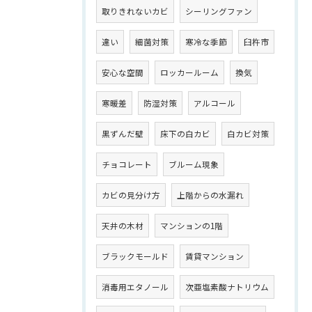
取りきれないカビ
シーリングファン
違い
細菌対策
寒冷な季節
臼杵市
安心な空間
ロッカールーム
換気
寒暖差
防湿対策
アルコール
黒ずんだ壁
床下の白カビ
白カビ対策
チョコレート
ブルーム現象
カビの見分け方
上階からの水漏れ
天井の木材
マンションの1階
ブラックモールド
賃貸マンション
消毒用エタノール
次亜塩素酸ナトリウム