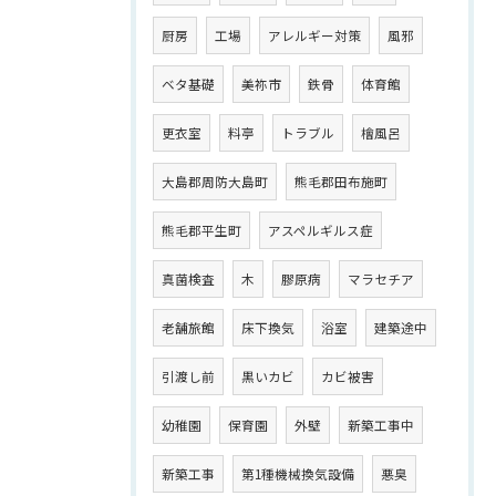
厨房
工場
アレルギー対策
風邪
ベタ基礎
美祢市
鉄骨
体育館
更衣室
料亭
トラブル
檜風呂
大島郡周防大島町
熊毛郡田布施町
熊毛郡平生町
アスペルギルス症
真菌検査
木
膠原病
マラセチア
老舗旅館
床下換気
浴室
建築途中
引渡し前
黒いカビ
カビ被害
幼稚園
保育園
外壁
新築工事中
新築工事
第1種機械換気設備
悪臭