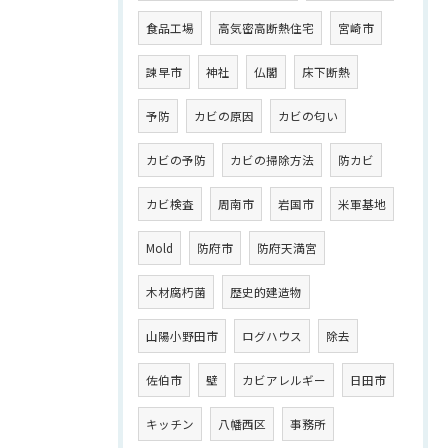
食品工場
高気密高断熱住宅
宮崎市
諫早市
神社
仏閣
床下断熱
予防
カビの原因
カビの匂い
カビの予防
カビの掃除方法
防カビ
カビ検査
周南市
岩国市
米軍基地
Mold
防府市
防府天満宮
木材腐朽菌
歴史的建造物
山陽小野田市
ログハウス
除去
佐伯市
壁
カビアレルギー
日田市
キッチン
八幡西区
事務所