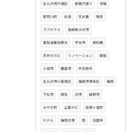
北九州市戸畑区
新築戸建て
漆喰
那珂川町
校舎
天井裏
喘息
ラブホテル
長崎県大村市
夏型過敏性肺炎
宇佐市
資料館
天井のカビ
リノベーション
壁紙
小城市
鹿島市
中古物件
北九州市小倉南区
福岡市博多区
梅雨
下松市
病気
光市
嬉野市
みやき町
土壁カビ
吉野ヶ里町
ホテル
梅雨対策
雨
洗面所