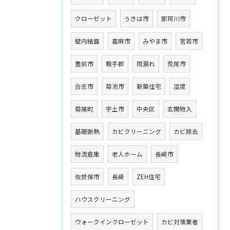
クローゼット
うきは市
那珂川市
壁内結露
嘉麻市
みやま市
宮若市
豊前市
鞍手郡
雨漏れ
荒尾市
合志市
菊池市
新築住宅
湿度
菊陽町
宇土市
中央区
玄関物入
基礎断熱
カビクリーニング
カビ除去
物流倉庫
老人ホーム
長崎市
佐世保市
長崎
ZEH住宅
ハウスクリーニング
ウォークインクローゼット
カビ対策業者