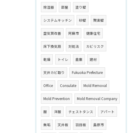
除湿器
部屋
塗り壁
システムキッチン
砂壁
聚楽壁
空気質改善
阿蘇市
健康住宅
床下換気扇
対処法
カビリスク
乾燥
トイレ
倉庫
建材
天井カビ取り
Fukuoka Prefecture
Office
Consulate
Mold Removal
Mold Prevention
Mold Removal Company
服
洋服
チェストタンス
アパート
無垢
天井板
羽目板
島原市