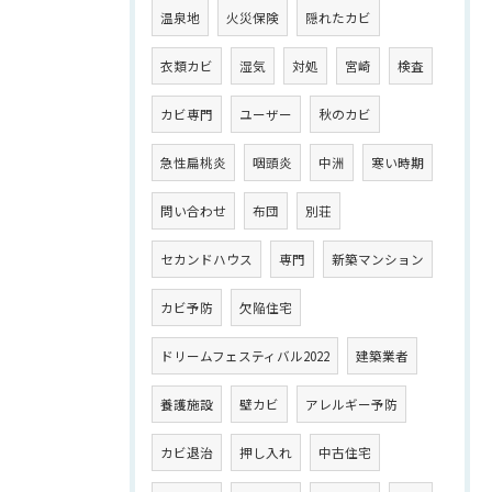
温泉地
火災保険
隠れたカビ
衣類カビ
湿気
対処
宮崎
検査
カビ専門
ユーザー
秋のカビ
急性扁桃炎
咽頭炎
中洲
寒い時期
問い合わせ
布団
別荘
セカンドハウス
専門
新築マンション
カビ予防
欠陥住宅
ドリームフェスティバル2022
建築業者
養護施設
壁カビ
アレルギー予防
カビ退治
押し入れ
中古住宅