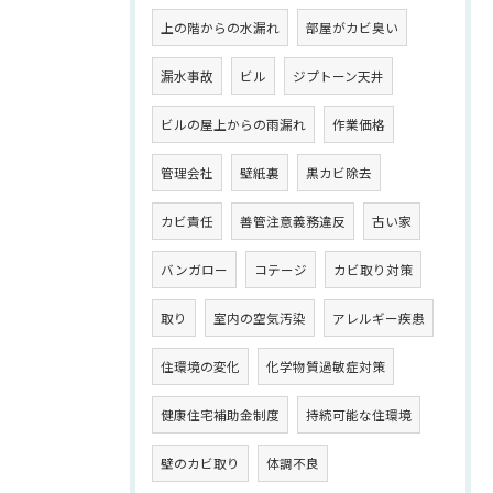
上の階からの水漏れ
部屋がカビ臭い
漏水事故
ビル
ジプトーン天井
ビルの屋上からの雨漏れ
作業価格
管理会社
壁紙裏
黒カビ除去
カビ責任
善管注意義務違反
古い家
バンガロー
コテージ
カビ取り対策
取り
室内の空気汚染
アレルギー疾患
住環境の変化
化学物質過敏症対策
健康住宅補助金制度
持続可能な住環境
壁のカビ取り
体調不良