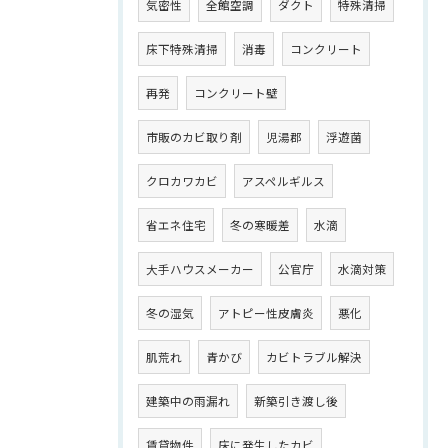
気密性
全館空調
ダクト
特殊清掃
床下特殊清掃
消毒
コンクリート
再発
コンクリート壁
市販のカビ取り剤
児湯郡
浮遊菌
クロカワカビ
アスペルギルス
省エネ住宅
冬の寒暖差
水滴
大手ハウスメーカー
公官庁
水滴対策
冬の湿気
アトピー性皮膚炎
悪化
肌荒れ
青かび
カビトラブル解決
建築中の雨漏れ
新築引き渡し後
賃貸物件
床に発生したカビ