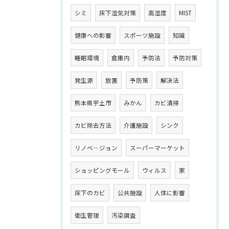
シミ
床下湿気対策
高湿度
MIST
健康への影響
スポーツ施設
知識
睡眠環境
倉庫内
予防法
予防対策
発生源
放置
予防策
解決法
熊本県宇土市
みかん
カビ清掃
カビ除去方法
介護施設
シンク
リノベ―ジョン
スーパーマーケット
ショッピングモール
ウィルス
家
床下のカビ
公共施設
人体に影響
衛生管理
汚染調査