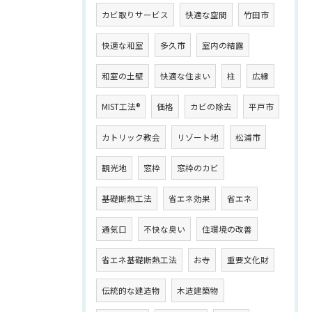
カビ取りサービス
快適な空間
竹田市
快適な和室
多久市
室内の結露
和室の土壁
快適な住まい
柱
広縁
MIST工法®
価格
カビの除去
平戸市
カトリック教会
リゾート地
松浦市
観光地
窓枠
窓枠のカビ
基礎断熱工法
省エネ効果
省エネ
通気口
不快な臭い
住環境の改善
省エネ基礎断熱工法
お寺
重要文化財
伝統的な建造物
木造建築物