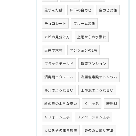
黒ずんだ壁
床下の白カビ
白カビ対策
チョコレート
ブルーム現象
カビの見分け方
上階からの水漏れ
天井の木材
マンションの1階
ブラックモールド
賃貸マンション
消毒用エタノール
次亜塩素酸ナトリウム
墨汁のような臭い
土や泥のような臭い
絵の具のような臭い
くしゃみ
断熱材
リフォーム工事
リノベーション工事
カビをそのまま放置
畳のカビ取り方法