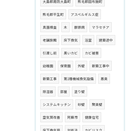
大島郡周防大島町
熊毛郡田布施町
熊毛郡平生町
アスペルギルス症
真菌検査
木
膠原病
マラセチア
老舗旅館
床下換気
浴室
建築途中
引渡し前
黒いカビ
カビ被害
幼稚園
保育園
外壁
新築工事中
新築工事
第1種機械換気設備
悪臭
除湿器
部屋
塗り壁
システムキッチン
砂壁
聚楽壁
空気質改善
阿蘇市
健康住宅
床下換気扇
対処法
カビリスク