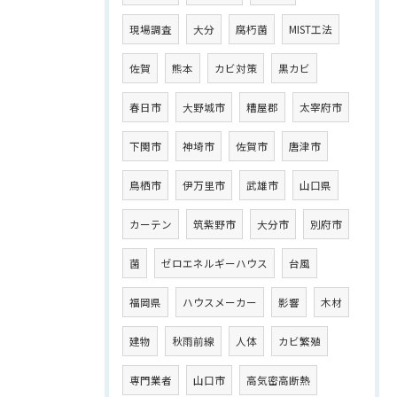
現場調査
大分
腐朽菌
MIST工法
佐賀
熊本
カビ対策
黒カビ
春日市
大野城市
糟屋郡
太宰府市
下関市
神埼市
佐賀市
唐津市
鳥栖市
伊万里市
武雄市
山口県
カーテン
筑紫野市
大分市
別府市
菌
ゼロエネルギーハウス
台風
福岡県
ハウスメーカー
影響
木材
建物
秋雨前線
人体
カビ繁殖
専門業者
山口市
高気密高断熱