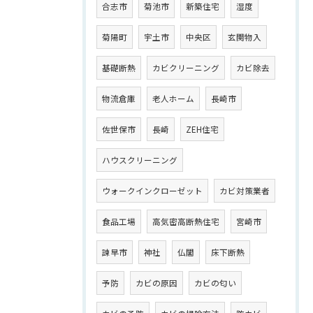
合志市
菊池市
新築住宅
湿度
菊陽町
宇土市
中央区
玄関物入
基礎断熱
カビクリーニング
カビ除去
物流倉庫
老人ホーム
長崎市
佐世保市
長崎
ZEH住宅
ハウスクリーニング
ウォークインクローゼット
カビ対策業者
食品工場
高気密高断熱住宅
宮崎市
諫早市
神社
仏閣
床下断熱
予防
カビの原因
カビの匂い