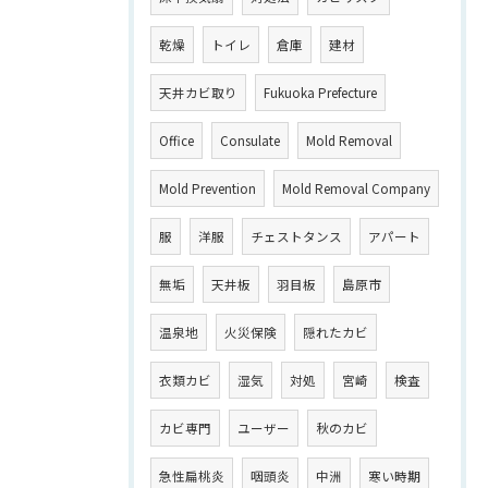
乾燥
トイレ
倉庫
建材
天井カビ取り
Fukuoka Prefecture
Office
Consulate
Mold Removal
Mold Prevention
Mold Removal Company
服
洋服
チェストタンス
アパート
無垢
天井板
羽目板
島原市
温泉地
火災保険
隠れたカビ
衣類カビ
湿気
対処
宮崎
検査
カビ専門
ユーザー
秋のカビ
急性扁桃炎
咽頭炎
中洲
寒い時期