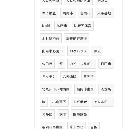
カビの予防
カビの掃除方法
防カビ
カビ検査
周南市
岩国市
米軍基地
Mold
防府市
防府天満宮
木材腐朽菌
歴史的建造物
山陽小野田市
ログハウス
除去
佐伯市
壁
カビアレルギー
日田市
キッチン
八幡西区
事務所
北九州市八幡西区
福岡市南区
喫煙所
咳
小倉南区
カビ業者
アレルギー
博多区
病院
医療施設
福岡市早良区
床下カビ
合板