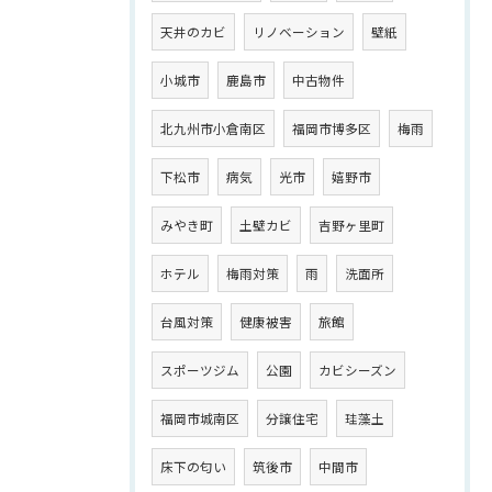
天井のカビ
リノベーション
壁紙
小城市
鹿島市
中古物件
北九州市小倉南区
福岡市博多区
梅雨
下松市
病気
光市
嬉野市
みやき町
土壁カビ
吉野ヶ里町
ホテル
梅雨対策
雨
洗面所
台風対策
健康被害
旅館
スポーツジム
公園
カビシーズン
福岡市城南区
分譲住宅
珪藻土
床下の匂い
筑後市
中間市