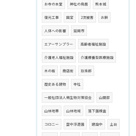
お寺の本堂
神社の鳥居
熊本城
復元工事
国宝
2次被害
お餅
人体への影響
延岡市
エアーサンプラー
高齢者福祉施設
介護老人福祉施設
介護療養型医療施設
木の板
商店街
玖珠郡
歴史ある建物
寺社
一般社団法人微生物対策協会
山間部
山林地帯
山林地域
落下菌検査
コロニー
空中浮遊菌
建設中
土台