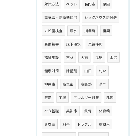
対策方法
ペット
長門市
原因
高気密・高断熱住宅
シックハウス症候群
カビ菌検査
浸水
川棚町
復興
豪雨被害
床下浸水
東彼杵町
福祉施設
古材
大雨
民宿
水害
健康対策
除菌剤
山口
匂い
柳井市
高気密
高断熱
ダニ
厨房
工場
アレルギー対策
風邪
ベタ基礎
美祢市
鉄骨
体育館
更衣室
料亭
トラブル
檜風呂