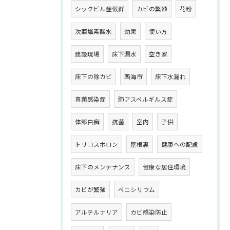
シックビル症候群
カビの繁殖
花粉
次亜塩素酸水
効果
使い方
建設現場
床下漏水
空き家
床下の除カビ
西海市
床下水漏れ
真菌感染症
肺アスペルギルス症
体部白癬
抗菌
室内
子供
トリコスポロン
屋根裏
健康への配慮
床下のメンテナンス
健康な居住環境
カビが繁殖
ペニシリウム
アルテルナリア
カビ感染防止