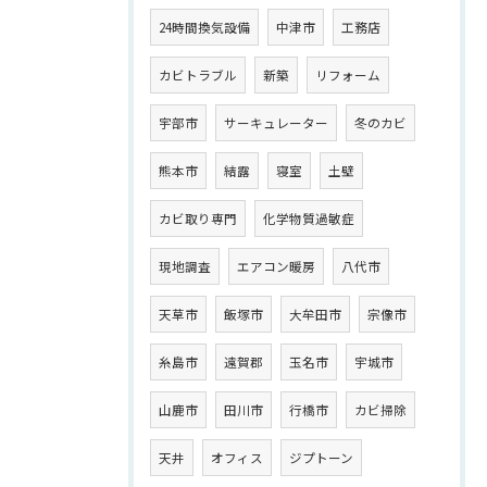
24時間換気設備
中津市
工務店
カビトラブル
新築
リフォーム
宇部市
サーキュレーター
冬のカビ
熊本市
結露
寝室
土壁
カビ取り専門
化学物質過敏症
現地調査
エアコン暖房
八代市
天草市
飯塚市
大牟田市
宗像市
糸島市
遠賀郡
玉名市
宇城市
山鹿市
田川市
行橋市
カビ掃除
天井
オフィス
ジプトーン