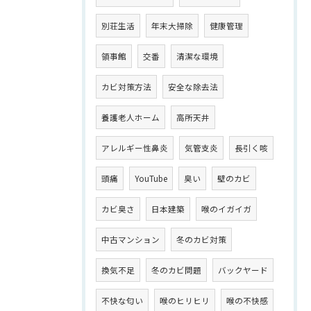
別荘生活
年末大掃除
健康管理
領事館
交番
清潔な環境
カビ対策方法
安全な除去法
養護老人ホーム
高所天井
アレルギー性鼻炎
気管支炎
長引く咳
頭痛
YouTube
臭い
壁のカビ
カビ臭さ
日本建築
喉のイガイガ
中古マンション
冬のカビ対策
換気不足
冬のカビ問題
バックヤード
不快な匂い
喉のヒリヒリ
喉の不快感