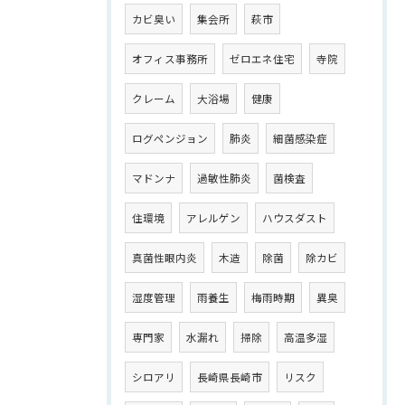
カビ臭い
集会所
萩市
オフィス事務所
ゼロエネ住宅
寺院
クレーム
大浴場
健康
ログペンジョン
肺炎
細菌感染症
マドンナ
過敏性肺炎
菌検査
住環境
アレルゲン
ハウスダスト
真菌性眼内炎
木造
除菌
除カビ
湿度管理
雨養生
梅雨時期
異臭
専門家
水漏れ
掃除
高温多湿
シロアリ
長崎県長崎市
リスク