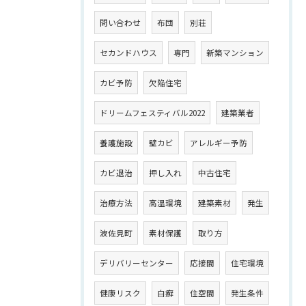
問い合わせ
布団
別荘
セカンドハウス
専門
新築マンション
カビ予防
欠陥住宅
ドリームフェスティバル2022
建築業者
養護施設
壁カビ
アレルギー予防
カビ退治
押し入れ
中古住宅
治療方法
高温環境
建築素材
発生
波佐見町
素材保護
取り方
デリバリーセンター
応接間
住宅環境
健康リスク
白癬
住空間
発生条件