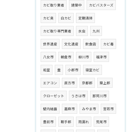
カビ取り業者
建築中
カビバスターズ
カビ臭
白カビ
定期清掃
カビ取り専門業者
水虫
九州
世界遺産
文化遺産
飲食店
カビ毒
八女市
朝倉市
柳川市
福津市
和室
畳
小郡市
寝室カビ
エアコン
直方市
京都郡
築上郡
クローゼット
うきは市
那珂川市
壁内結露
嘉麻市
みやま市
宮若市
豊前市
鞍手郡
雨漏れ
荒尾市