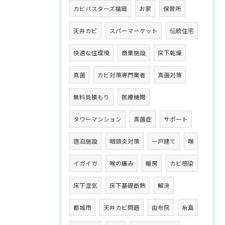
カビバスターズ福岡
お家
保育所
天井カビ
スパーマーケット
伝統住宅
快適な住環境
商業施設
床下乾燥
真菌
カビ対策専門業者
真菌対策
無料見積もり
医療機関
タワーマンション
真菌症
サポート
宿泊施設
咽頭炎対策
一戸建て
喉
イガイガ
喉の痛み
暖房
カビ感染
床下湿気
床下基礎断熱
解決
都城市
天井カビ問題
由布院
糸島