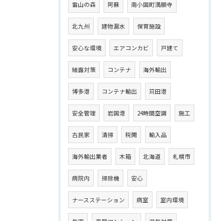
雷山の森
阿蘇
南小国町満願寺
北九州
建物漏水
保育施設
安心な環境
エアコンカビ
戸建て
結露対策
コンテナ
海外輸出
博多港
コンテナ輸出
苅田港
安全管理
岩国港
24時間空調
施工
古民家
清掃
税関
輸入品
海外輸出業者
木箱
北海道
札幌市
病院内
掃除機
安心
ナースステーション
病室
室内環境