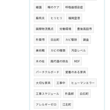
細菌
喉のケア
呼吸器感染症
扁桃炎
ヒリヒリ
福岡空港
国際物流拠点
労働環境
豊後高田市
杵築市
日出町
カビ駆除
調査
美術館
カビの種類
汚染レベル
木の柱
腐朽菌の除去
MDF
パーチクルボード
愛着のある家具
大切な家具
工事中
ヒューマンエラー
工事スケジュール
杵島郡
白石町
アレルギーゼロ
江北町