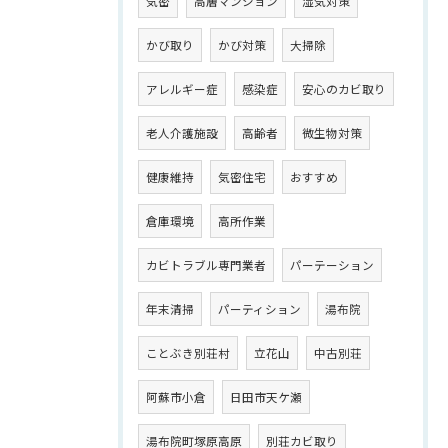
気密
高層マンション
湿気対策
かび取り
かび対策
大掃除
アレルギー症
感染症
安心のカビ取り
老人介護施設
高齢者
微生物対策
健康維持
気密住宅
おすすめ
倉庫環境
高所作業
カビトラブル専門業者
パーテーション
年末清掃
パーティション
湯布院
ことぶき別荘村
立花山
中古別荘
阿蘇市小倉
日田市天ケ瀬
湯布院町塚原高原
別荘カビ取り