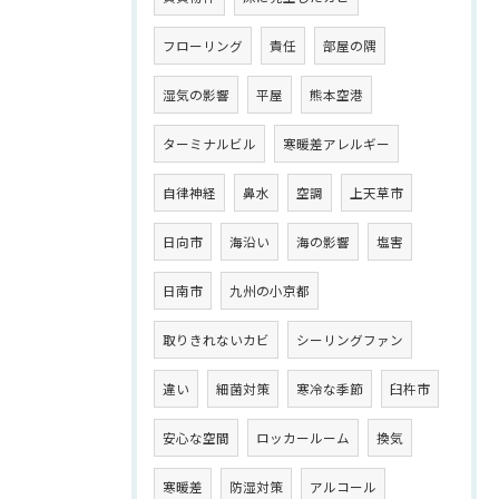
フローリング
責任
部屋の隅
湿気の影響
平屋
熊本空港
ターミナルビル
寒暖差アレルギー
自律神経
鼻水
空調
上天草市
日向市
海沿い
海の影響
塩害
日南市
九州の小京都
取りきれないカビ
シーリングファン
違い
細菌対策
寒冷な季節
臼杵市
安心な空間
ロッカールーム
換気
寒暖差
防湿対策
アルコール