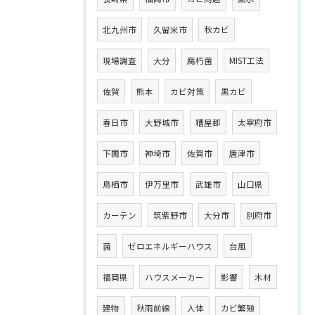
北九州市
久留米市
秋カビ
現場調査
大分
腐朽菌
MIST工法
佐賀
熊本
カビ対策
黒カビ
春日市
大野城市
糟屋郡
太宰府市
下関市
神埼市
佐賀市
唐津市
鳥栖市
伊万里市
武雄市
山口県
カーテン
筑紫野市
大分市
別府市
菌
ゼロエネルギーハウス
台風
福岡県
ハウスメーカー
影響
木材
建物
秋雨前線
人体
カビ繁殖