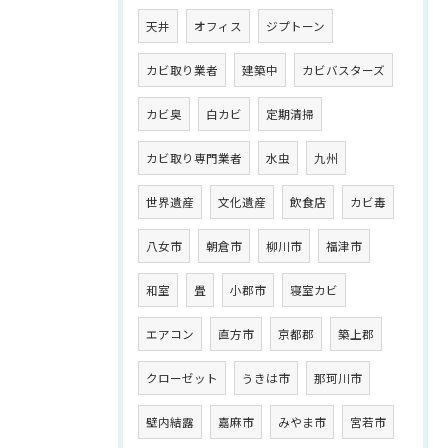
天井
オフィス
ジプトーン
カビ取り業者
建築中
カビバスターズ
カビ臭
白カビ
定期清掃
カビ取り専門業者
水虫
九州
世界遺産
文化遺産
飲食店
カビ毒
八女市
朝倉市
柳川市
福津市
和室
畳
小郡市
寝室カビ
エアコン
直方市
京都郡
築上郡
クローゼット
うきは市
那珂川市
壁内結露
嘉麻市
みやま市
宮若市