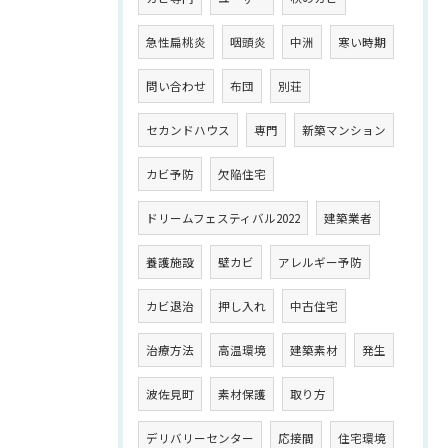
急性扁桃炎
咽頭炎
中洲
寒い時期
問い合わせ
布団
別荘
セカンドハウス
専門
新築マンション
カビ予防
欠陥住宅
ドリームフェスティバル2022
建築業者
養護施設
壁カビ
アレルギー予防
カビ退治
押し入れ
中古住宅
治療方法
高温環境
建築素材
発生
波佐見町
素材保護
取り方
デリバリーセンター
応接間
住宅環境