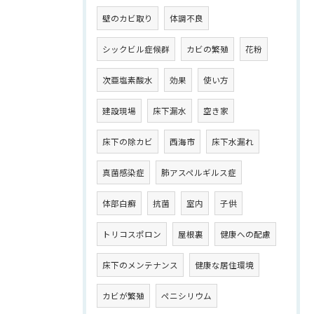
壁のカビ取り
体調不良
シックビル症候群
カビの繁殖
花粉
次亜塩素酸水
効果
使い方
建設現場
床下漏水
空き家
床下の除カビ
西海市
床下水漏れ
真菌感染症
肺アスペルギルス症
体部白癬
抗菌
室内
子供
トリコスポロン
屋根裏
健康への配慮
床下のメンテナンス
健康な居住環境
カビが繁殖
ペニシリウム