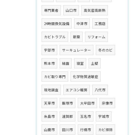
専門業者
山口市
高気密高断熱
24時間換気設備
中津市
工務店
カビトラブル
新築
リフォーム
宇部市
サーキュレーター
冬のカビ
熊本市
結露
寝室
土壁
カビ取り専門
化学物質過敏症
現地調査
エアコン暖房
八代市
天草市
飯塚市
大牟田市
宗像市
糸島市
遠賀郡
玉名市
宇城市
山鹿市
田川市
行橋市
カビ掃除