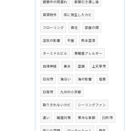
建築中の雨漏れ
新築引き渡し後
賃貸物件
床に発生したカビ
フローリング
責任
部屋の隅
湿気の影響
平屋
熊本空港
ターミナルビル
寒暖差アレルギー
自律神経
鼻水
空調
上天草市
日向市
海沿い
海の影響
塩害
日南市
九州の小京都
取りきれないカビ
シーリングファン
違い
細菌対策
寒冷な季節
臼杵市
安心な空間
ロッカールーム
換気