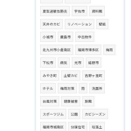
夏型過敏性肺炎
宇佐市
資料館
天井のカビ
リノベーション
壁紙
小城市
鹿島市
中古物件
北九州市小倉南区
福岡市博多区
梅雨
下松市
病気
光市
嬉野市
みやき町
土壁カビ
吉野ヶ里町
ホテル
梅雨対策
雨
洗面所
台風対策
健康被害
旅館
スポーツジム
公園
カビシーズン
福岡市城南区
分譲住宅
珪藻土