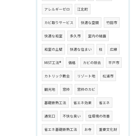
アレルギーゼロ
江北町
カビ取りサービス
快適な空間
竹田市
快適な和室
多久市
室内の結露
和室の土壁
快適な住まい
柱
広縁
MIST工法®
価格
カビの除去
平戸市
カトリック教会
リゾート地
松浦市
観光地
窓枠
窓枠のカビ
基礎断熱工法
省エネ効果
省エネ
通気口
不快な臭い
住環境の改善
省エネ基礎断熱工法
お寺
重要文化財