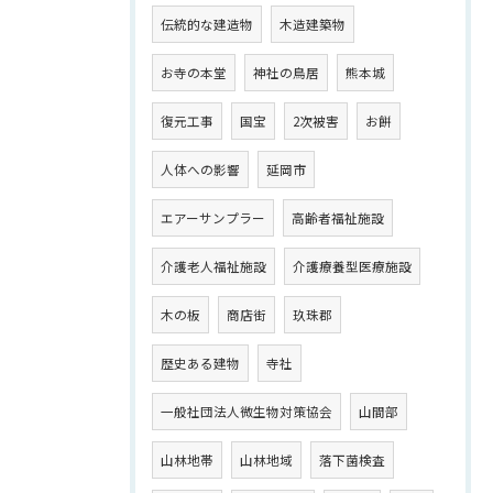
伝統的な建造物
木造建築物
お寺の本堂
神社の鳥居
熊本城
復元工事
国宝
2次被害
お餅
人体への影響
延岡市
エアーサンプラー
高齢者福祉施設
介護老人福祉施設
介護療養型医療施設
木の板
商店街
玖珠郡
歴史ある建物
寺社
一般社団法人微生物対策協会
山間部
山林地帯
山林地域
落下菌検査