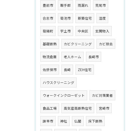
豊前市
鞍手郡
雨漏れ
荒尾市
合志市
菊池市
新築住宅
湿度
菊陽町
宇土市
中央区
玄関物入
基礎断熱
カビクリーニング
カビ除去
物流倉庫
老人ホーム
長崎市
佐世保市
長崎
ZEH住宅
ハウスクリーニング
ウォークインクローゼット
カビ対策業者
食品工場
高気密高断熱住宅
宮崎市
諫早市
神社
仏閣
床下断熱