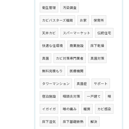
衛生管理
汚染調査
カビバスターズ福岡
お家
保育所
天井カビ
スパーマーケット
伝統住宅
快適な住環境
商業施設
床下乾燥
真菌
カビ対策専門業者
真菌対策
無料見積もり
医療機関
タワーマンション
真菌症
サポート
宿泊施設
咽頭炎対策
一戸建て
喉
イガイガ
喉の痛み
暖房
カビ感染
床下湿気
床下基礎断熱
解決