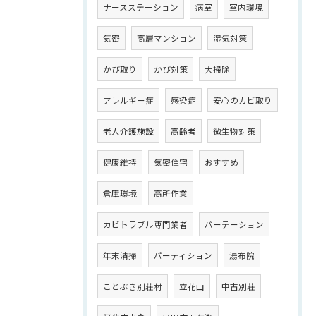
ナースステーション
病室
室内環境
気密
高層マンション
湿気対策
かび取り
かび対策
大掃除
アレルギー症
感染症
安心のカビ取り
老人介護施設
高齢者
微生物対策
健康維持
気密住宅
おすすめ
倉庫環境
高所作業
カビトラブル専門業者
パーテーション
年末清掃
パーティション
湯布院
ことぶき別荘村
立花山
中古別荘