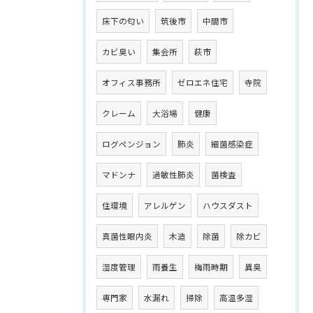
床下の匂い
筑後市
中間市
カビ臭い
集会所
萩市
オフィス事務所
ゼロエネ住宅
寺院
クレーム
大浴場
健康
ログペンジョン
肺炎
細菌感染症
マドンナ
過敏性肺炎
菌検査
住環境
アレルゲン
ハウスダスト
真菌性眼内炎
木造
除菌
除カビ
湿度管理
雨養生
梅雨時期
異臭
専門家
水漏れ
掃除
高温多湿