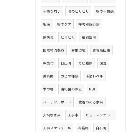
不快な匂い
喉のヒリヒリ
喉の不快感
細菌
喉のケア
呼吸器感染症
扁桃炎
ヒリヒリ
福岡空港
国際物流拠点
労働環境
豊後高田市
杵築市
日出町
カビ駆除
調査
美術館
カビの種類
汚染レベル
木の柱
腐朽菌の除去
MDF
パーチクルボード
愛着のある家具
大切な家具
工事中
ヒューマンエラー
工事スケジュール
杵島郡
白石町