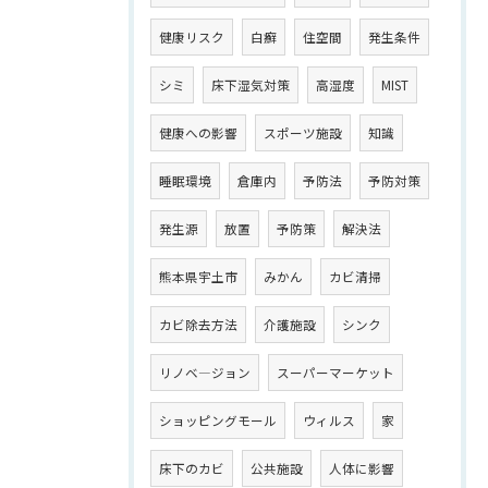
健康リスク
白癬
住空間
発生条件
シミ
床下湿気対策
高湿度
MIST
健康への影響
スポーツ施設
知識
睡眠環境
倉庫内
予防法
予防対策
発生源
放置
予防策
解決法
熊本県宇土市
みかん
カビ清掃
カビ除去方法
介護施設
シンク
リノベ―ジョン
スーパーマーケット
ショッピングモール
ウィルス
家
床下のカビ
公共施設
人体に影響