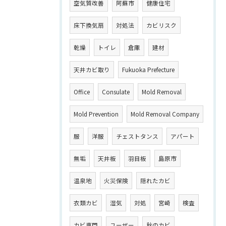
空気質改善
阿蘇市
健康住宅
床下換気扇
対処法
カビリスク
乾燥
トイレ
倉庫
建材
天井カビ取り
Fukuoka Prefecture
Office
Consulate
Mold Removal
Mold Prevention
Mold Removal Company
服
洋服
チェストタンス
アパート
無垢
天井板
羽目板
島原市
温泉地
火災保険
隠れたカビ
衣類カビ
湿気
対処
宮崎
検査
カビ専門
ユーザー
秋のカビ