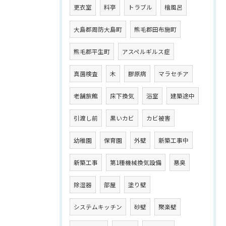
更衣室
料亭
トラブル
檜風呂
大島郡周防大島町
熊毛郡田布施町
熊毛郡平生町
アスペルギルス症
真菌検査
木
膠原病
マラセチア
老舗旅館
床下換気
浴室
建築途中
引渡し前
黒いカビ
カビ被害
幼稚園
保育園
外壁
新築工事中
新築工事
第1種機械換気設備
悪臭
除湿器
部屋
塗り壁
システムキッチン
砂壁
聚楽壁