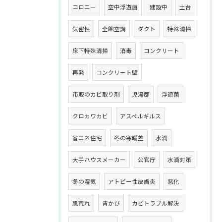
コロニー
空中浮遊菌
建設中
土台
気密性
全館空調
ダクト
特殊清掃
床下特殊清掃
消毒
コンクリート
再発
コンクリート壁
市販のカビ取り剤
児湯郡
浮遊菌
クロカワカビ
アスペルギルス
省エネ住宅
冬の寒暖差
水滴
大手ハウスメーカー
公官庁
水滴対策
冬の湿気
アトピー性皮膚炎
悪化
肌荒れ
青かび
カビトラブル解決