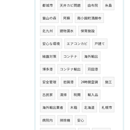
都城市
天井カビ問題
由布院
糸島
雷山の森
阿蘇
南小国町満願寺
北九州
建物漏水
保育施設
安心な環境
エアコンカビ
戸建て
結露対策
コンテナ
海外輸出
博多港
コンテナ輸出
苅田港
安全管理
岩国港
24時間空調
施工
古民家
清掃
税関
輸入品
海外輸出業者
木箱
北海道
札幌市
病院内
掃除機
安心