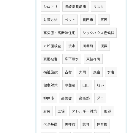
シロアリ
長崎県長崎市
リスク
対策方法
ペット
長門市
原因
高気密・高断熱住宅
シックハウス症候群
カビ菌検査
浸水
川棚町
復興
豪雨被害
床下浸水
東彼杵町
福祉施設
古材
大雨
民宿
水害
健康対策
除菌剤
山口
匂い
柳井市
高気密
高断熱
ダニ
厨房
工場
アレルギー対策
風邪
ベタ基礎
美祢市
鉄骨
体育館