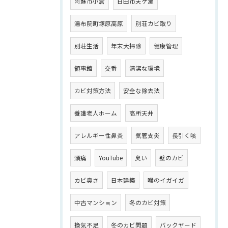
阿蘇市小倉
日田市天ケ瀬
湯布院町塚原高原
別荘カビ取り
別荘生活
年末大掃除
健康管理
領事館
交番
清潔な環境
カビ対策方法
安全な除去法
養護老人ホーム
高所天井
アレルギー性鼻炎
気管支炎
長引く咳
頭痛
YouTube
臭い
壁のカビ
カビ臭さ
日本建築
喉のイガイガ
中古マンション
冬のカビ対策
換気不足
冬のカビ問題
バックヤード