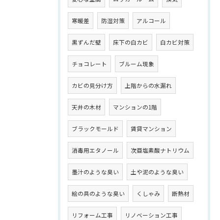
寒暖差
防湿対策
アルコール
黒ずんだ壁
床下の白カビ
白カビ対策
チョコレート
ブルーム現象
カビの見分け方
上階からの水漏れ
天井の木材
マンションの1階
ブラックモールド
賃貸マンション
消毒用エタノール
次亜塩素酸ナトリウム
墨汁のような臭い
土や泥のような臭い
絵の具のような臭い
くしゃみ
断熱材
リフォーム工事
リノベーション工事