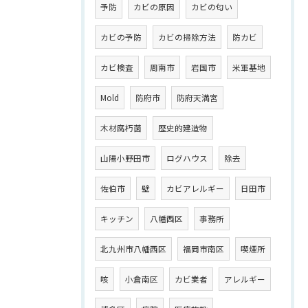
予防
カビの原因
カビの匂い
カビの予防
カビの掃除方法
防カビ
カビ検査
周南市
岩国市
米軍基地
Mold
防府市
防府天満宮
木材腐朽菌
歴史的建造物
山陽小野田市
ログハウス
除去
佐伯市
壁
カビアレルギー
日田市
キッチン
八幡西区
事務所
北九州市八幡西区
福岡市南区
喫煙所
咳
小倉南区
カビ業者
アレルギー