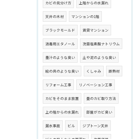
カビの見分け方
上階からの水漏れ
天井の木材
マンションの1階
ブラックモールド
賃貸マンション
消毒用エタノール
次亜塩素酸ナトリウム
墨汁のような臭い
土や泥のような臭い
絵の具のような臭い
くしゃみ
断熱材
リフォーム工事
リノベーション工事
カビをそのまま放置
畳のカビ取り方法
上の階からの水漏れ
部屋がカビ臭い
漏水事故
ビル
ジプトーン天井