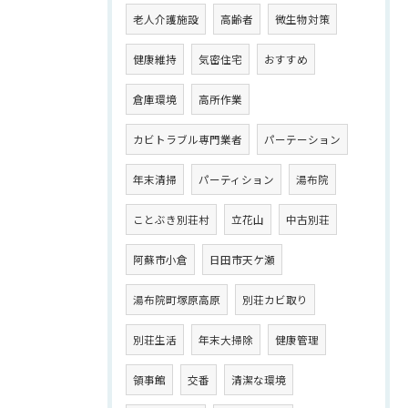
老人介護施設
高齢者
微生物対策
健康維持
気密住宅
おすすめ
倉庫環境
高所作業
カビトラブル専門業者
パーテーション
年末清掃
パーティション
湯布院
ことぶき別荘村
立花山
中古別荘
阿蘇市小倉
日田市天ケ瀬
湯布院町塚原高原
別荘カビ取り
別荘生活
年末大掃除
健康管理
領事館
交番
清潔な環境