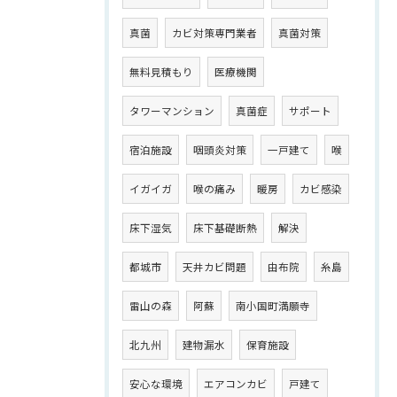
真菌
カビ対策専門業者
真菌対策
無料見積もり
医療機関
タワーマンション
真菌症
サポート
宿泊施設
咽頭炎対策
一戸建て
喉
イガイガ
喉の痛み
暖房
カビ感染
床下湿気
床下基礎断熱
解決
都城市
天井カビ問題
由布院
糸島
雷山の森
阿蘇
南小国町満願寺
北九州
建物漏水
保育施設
安心な環境
エアコンカビ
戸建て