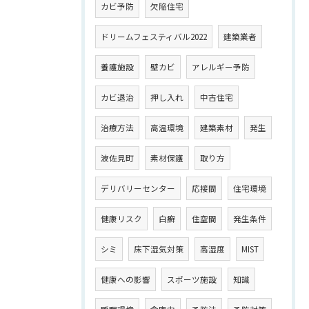
カビ予防
欠陥住宅
ドリームフェスティバル2022
建築業者
養護施設
壁カビ
アレルギー予防
カビ退治
押し入れ
中古住宅
治療方法
高温環境
建築素材
発生
波佐見町
素材保護
取り方
デリバリーセンター
応接間
住宅環境
健康リスク
白癬
住空間
発生条件
シミ
床下湿気対策
高湿度
MIST
健康への影響
スポーツ施設
知識