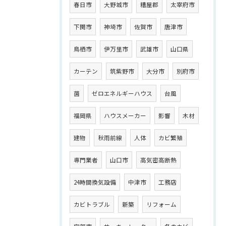
春日市
大野城市
糟屋郡
太宰府市
下関市
神埼市
佐賀市
唐津市
鳥栖市
伊万里市
武雄市
山口県
カーテン
筑紫野市
大分市
別府市
菌
ゼロエネルギーハウス
台風
福岡県
ハウスメーカー
影響
木材
建物
秋雨前線
人体
カビ繁殖
専門業者
山口市
高気密高断熱
24時間換気設備
中津市
工務店
カビトラブル
新築
リフォーム