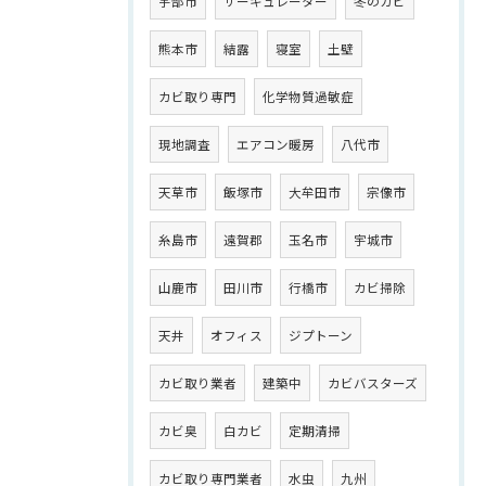
宇部市
サーキュレーター
冬のカビ
熊本市
結露
寝室
土壁
カビ取り専門
化学物質過敏症
現地調査
エアコン暖房
八代市
天草市
飯塚市
大牟田市
宗像市
糸島市
遠賀郡
玉名市
宇城市
山鹿市
田川市
行橋市
カビ掃除
天井
オフィス
ジプトーン
カビ取り業者
建築中
カビバスターズ
カビ臭
白カビ
定期清掃
カビ取り専門業者
水虫
九州