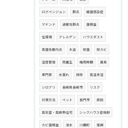
ログペンジョン
肺炎
細菌感染症
マドンナ
過敏性肺炎
菌検査
住環境
アレルゲン
ハウスダスト
真菌性眼内炎
木造
除菌
除カビ
湿度管理
雨養生
梅雨時期
異臭
専門家
水漏れ
掃除
高温多湿
シロアリ
長崎県長崎市
リスク
対策方法
ペット
長門市
原因
高気密・高断熱住宅
シックハウス症候群
カビ菌検査
浸水
川棚町
復興