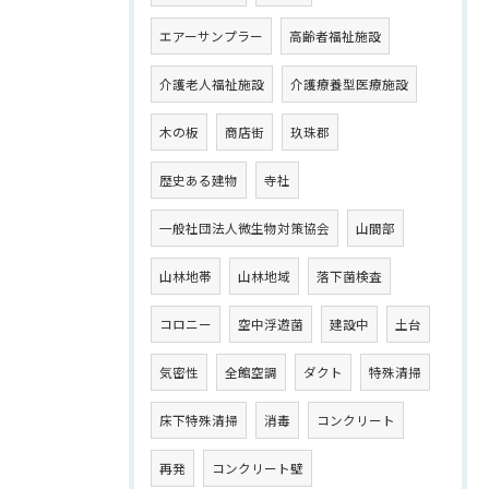
エアーサンプラー
高齢者福祉施設
介護老人福祉施設
介護療養型医療施設
木の板
商店街
玖珠郡
歴史ある建物
寺社
一般社団法人微生物対策協会
山間部
山林地帯
山林地域
落下菌検査
コロニー
空中浮遊菌
建設中
土台
気密性
全館空調
ダクト
特殊清掃
床下特殊清掃
消毒
コンクリート
再発
コンクリート壁