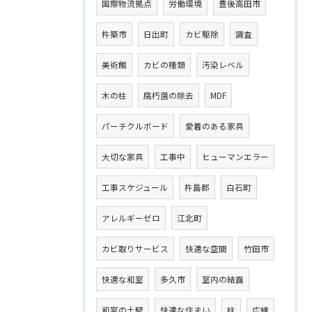
国際物流拠点
労働環境
豊後高田市
杵築市
日出町
カビ駆除
調査
美術館
カビの種類
汚染レベル
木の柱
腐朽菌の除去
MDF
パーチクルボード
愛着のある家具
大切な家具
工事中
ヒューマンエラー
工事スケジュール
杵島郡
白石町
アレルギーゼロ
江北町
カビ取りサービス
快適な空間
竹田市
快適な和室
多久市
室内の結露
和室の土壁
快適な住まい
柱
広縁