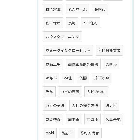
物流倉庫
老人ホーム
長崎市
佐世保市
長崎
ZEH住宅
ハウスクリーニング
ウォークインクローゼット
カビ対策業者
食品工場
高気密高断熱住宅
宮崎市
諫早市
神社
仏閣
床下断熱
予防
カビの原因
カビの匂い
カビの予防
カビの掃除方法
防カビ
カビ検査
周南市
岩国市
米軍基地
Mold
防府市
防府天満宮