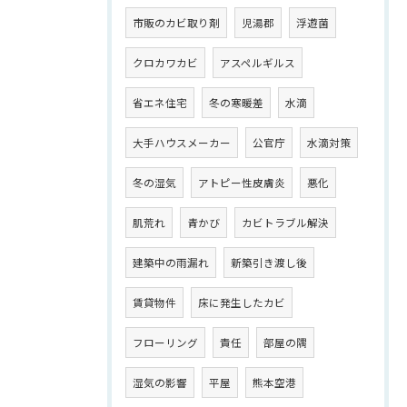
市販のカビ取り剤
児湯郡
浮遊菌
クロカワカビ
アスペルギルス
省エネ住宅
冬の寒暖差
水滴
大手ハウスメーカー
公官庁
水滴対策
冬の湿気
アトピー性皮膚炎
悪化
肌荒れ
青かび
カビトラブル解決
建築中の雨漏れ
新築引き渡し後
賃貸物件
床に発生したカビ
フローリング
責任
部屋の隅
湿気の影響
平屋
熊本空港