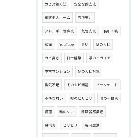
カビ対策方法
安全な除去法
養護老人ホーム
高所天井
アレルギー性鼻炎
気管支炎
長引く咳
頭痛
YouTube
臭い
壁のカビ
カビ臭さ
日本建築
喉のイガイガ
中古マンション
冬のカビ対策
換気不足
冬のカビ問題
バックヤード
不快な匂い
喉のヒリヒリ
喉の不快感
細菌
喉のケア
呼吸器感染症
扁桃炎
ヒリヒリ
福岡空港