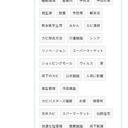
睡眠環境
倉庫内
予防法
予防対策
発生源
放置
予防策
解決法
熊本県宇土市
みかん
カビ清掃
カビ除去方法
介護施設
シンク
リノベ―ジョン
スーパーマーケット
ショッピングモール
ウィルス
家
床下のカビ
公共施設
人体に影響
衛生管理
汚染調査
カビバスターズ福岡
お家
保育所
天井カビ
スパーマーケット
伝統住宅
快適な住環境
商業施設
床下乾燥