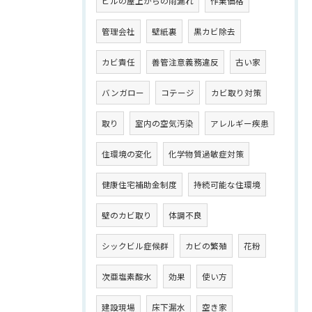
ビルの屋上からの雨漏れ
作業価格
管理会社
壁紙裏
黒カビ除去
カビ責任
善管注意義務違反
古い家
バンガロー
コテージ
カビ取り対策
取り
室内の空気汚染
アレルギー疾患
住環境の変化
化学物質過敏症対策
健康住宅補助金制度
持続可能な住環境
壁のカビ取り
体調不良
シックビル症候群
カビの繁殖
花粉
次亜塩素酸水
効果
使い方
建設現場
床下漏水
空き家