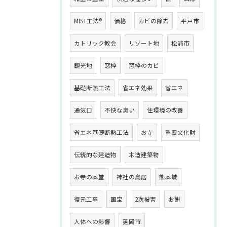
MIST工法®
価格
カビの除去
平戸市
カトリック教会
リゾート地
松浦市
観光地
窓枠
窓枠のカビ
基礎断熱工法
省エネ効果
省エネ
通気口
不快な臭い
住環境の改善
省エネ基礎断熱工法
お寺
重要文化財
伝統的な建造物
木造建築物
お寺の本堂
神社の鳥居
熊本城
復元工事
国宝
2次被害
お餅
人体への影響
延岡市