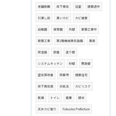
老舗旅館
床下換気
浴室
建築途中
引渡し前
黒いカビ
カビ被害
幼稚園
保育園
外壁
新築工事中
新築工事
第1種機械換気設備
悪臭
除湿器
部屋
塗り壁
システムキッチン
砂壁
聚楽壁
空気質改善
阿蘇市
健康住宅
床下換気扇
対処法
カビリスク
乾燥
トイレ
倉庫
建材
天井カビ取り
Fukuoka Prefecture