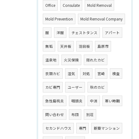
Office
Consulate
Mold Removal
Mold Prevention
Mold Removal Company
服
洋服
チェストタンス
アパート
無垢
天井板
羽目板
島原市
温泉地
火災保険
隠れたカビ
衣類カビ
湿気
対処
宮崎
検査
カビ専門
ユーザー
秋のカビ
急性扁桃炎
咽頭炎
中洲
寒い時期
問い合わせ
布団
別荘
セカンドハウス
専門
新築マンション