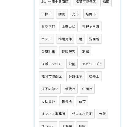
北九州市小倉南区
福岡市博多区
梅雨
下松市
病気
光市
嬉野市
みやき町
土壁カビ
吉野ヶ里町
ホテル
梅雨対策
雨
洗面所
台風対策
健康被害
旅館
スポーツジム
公園
カビシーズン
福岡市城南区
分譲住宅
珪藻土
床下の匂い
筑後市
中間市
カビ臭い
集会所
萩市
オフィス事務所
ゼロエネ住宅
寺院
クレーム
大浴場
健康