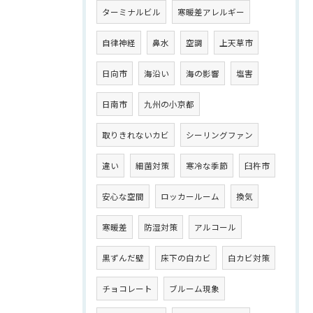
ターミナルビル
寒暖差アレルギー
自律神経
鼻水
空調
上天草市
日向市
海沿い
海の影響
塩害
日南市
九州の小京都
取りきれないカビ
シーリングファン
違い
細菌対策
寒冷な季節
臼杵市
安心な空間
ロッカールーム
換気
寒暖差
防湿対策
アルコール
黒ずんだ壁
床下の白カビ
白カビ対策
チョコレート
ブルーム現象