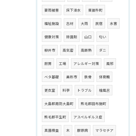
豪雨被害
床下浸水
東彼杵町
福祉施設
古材
大雨
民宿
水害
健康対策
除菌剤
山口
匂い
柳井市
高気密
高断熱
ダニ
厨房
工場
アレルギー対策
風邪
ベタ基礎
美祢市
鉄骨
体育館
更衣室
料亭
トラブル
檜風呂
大島郡周防大島町
熊毛郡田布施町
熊毛郡平生町
アスペルギルス症
真菌検査
木
膠原病
マラセチア