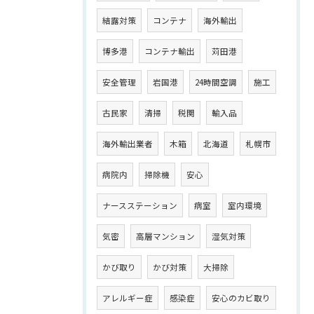
結露対策
コンテナ
海外輸出
博多港
コンテナ輸出
苅田港
安全管理
岩国港
24時間空調
施工
古民家
清掃
税関
輸入品
海外輸出業者
木箱
北海道
札幌市
病院内
掃除機
安心
ナースステーション
病室
室内環境
気密
高層マンション
湿気対策
かび取り
かび対策
大掃除
アレルギー症
感染症
安心のカビ取り