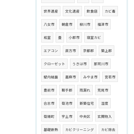
世界遺産
文化遺産
飲食店
カビ毒
八女市
朝倉市
柳川市
福津市
和室
畳
小郡市
寝室カビ
エアコン
直方市
京都郡
築上郡
クローゼット
うきは市
那珂川市
壁内結露
嘉麻市
みやま市
宮若市
豊前市
鞍手郡
雨漏れ
荒尾市
合志市
菊池市
新築住宅
湿度
菊陽町
宇土市
中央区
玄関物入
基礎断熱
カビクリーニング
カビ除去