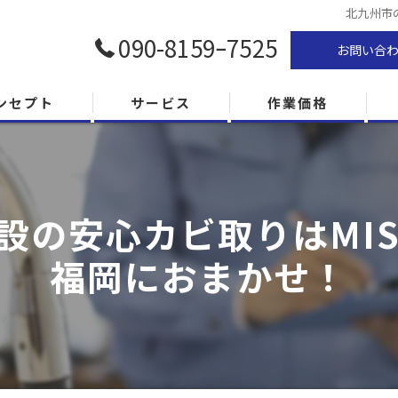
北九州市
090-8159ｰ7525
お問い合
ンセプト
サービス
作業価格
設の安心カビ取りはMIS
福岡におまかせ！