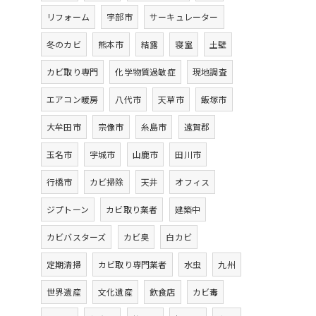
リフォーム
宇部市
サーキュレーター
冬のカビ
熊本市
結露
寝室
土壁
カビ取り専門
化学物質過敏症
現地調査
エアコン暖房
八代市
天草市
飯塚市
大牟田市
宗像市
糸島市
遠賀郡
玉名市
宇城市
山鹿市
田川市
行橋市
カビ掃除
天井
オフィス
ジプトーン
カビ取り業者
建築中
カビバスターズ
カビ臭
白カビ
定期清掃
カビ取り専門業者
水虫
九州
世界遺産
文化遺産
飲食店
カビ毒