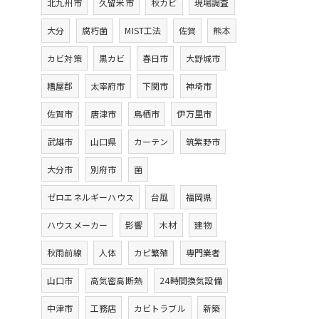
北九州市
久留米市
秋カビ
現場調査
大分
腐朽菌
MIST工法
佐賀
熊本
カビ対策
黒カビ
春日市
大野城市
糟屋郡
太宰府市
下関市
神埼市
佐賀市
唐津市
鳥栖市
伊万里市
武雄市
山口県
カーテン
筑紫野市
大分市
別府市
菌
ゼロエネルギーハウス
台風
福岡県
ハウスメーカー
影響
木材
建物
秋雨前線
人体
カビ繁殖
専門業者
山口市
高気密高断熱
24時間換気設備
中津市
工務店
カビトラブル
新築