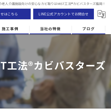
の老人介護施設向けの安心なカビ取りはMIST工法®カビバスターズ福岡！
わせはこちら
LINE公式アカウントでお問合せ
施工事例
当社の特徴
ブログ
カビ除去
防カビ
T工法®カビバスターズ
カビ専門
ZEH住宅
カビ検査