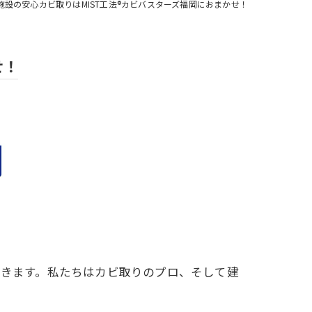
設の安心カビ取りはMIST工法®カビバスターズ福岡におまかせ！
せ！
除きます。私たちはカビ取りのプロ、そして建