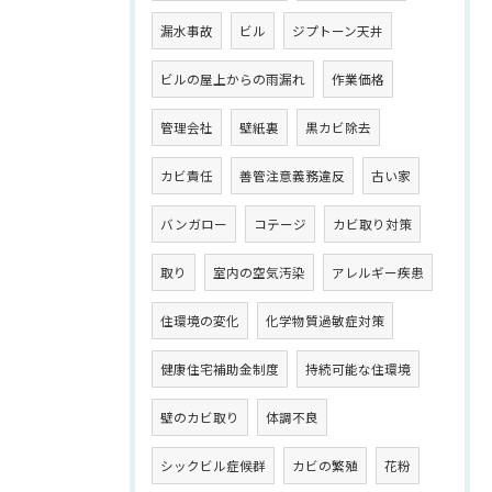
漏水事故
ビル
ジプトーン天井
ビルの屋上からの雨漏れ
作業価格
管理会社
壁紙裏
黒カビ除去
カビ責任
善管注意義務違反
古い家
バンガロー
コテージ
カビ取り対策
取り
室内の空気汚染
アレルギー疾患
住環境の変化
化学物質過敏症対策
健康住宅補助金制度
持続可能な住環境
壁のカビ取り
体調不良
シックビル症候群
カビの繁殖
花粉