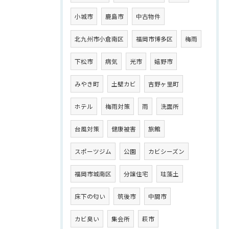
小城市
鹿島市
中古物件
北九州市小倉南区
福岡市博多区
梅雨
下松市
病気
光市
嬉野市
みやき町
土壁カビ
吉野ヶ里町
ホテル
梅雨対策
雨
洗面所
台風対策
健康被害
旅館
スポーツジム
公園
カビシーズン
福岡市城南区
分譲住宅
珪藻土
床下の匂い
筑後市
中間市
カビ臭い
集会所
萩市