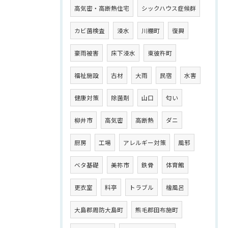
高気密・高断熱住宅
シックハウス症候群
カビ菌検査
浸水
川棚町
復興
豪雨被害
床下浸水
東彼杵町
福祉施設
古材
大雨
民宿
水害
健康対策
除菌剤
山口
匂い
柳井市
高気密
高断熱
ダニ
厨房
工場
アレルギー対策
風邪
ベタ基礎
美祢市
鉄骨
体育館
更衣室
料亭
トラブル
檜風呂
大島郡周防大島町
熊毛郡田布施町