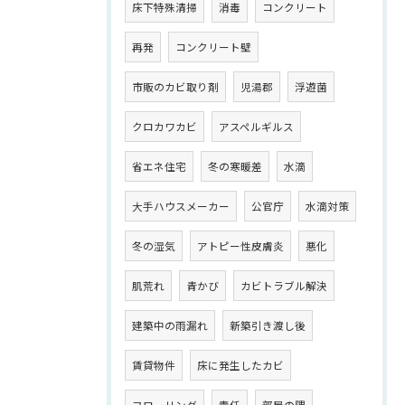
床下特殊清掃
消毒
コンクリート
再発
コンクリート壁
市販のカビ取り剤
児湯郡
浮遊菌
クロカワカビ
アスペルギルス
省エネ住宅
冬の寒暖差
水滴
大手ハウスメーカー
公官庁
水滴対策
冬の湿気
アトピー性皮膚炎
悪化
肌荒れ
青かび
カビトラブル解決
建築中の雨漏れ
新築引き渡し後
賃貸物件
床に発生したカビ