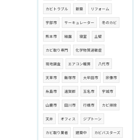
カビトラブル
新築
リフォーム
宇部市
サーキュレーター
冬のカビ
熊本市
結露
寝室
土壁
カビ取り専門
化学物質過敏症
現地調査
エアコン暖房
八代市
天草市
飯塚市
大牟田市
宗像市
糸島市
遠賀郡
玉名市
宇城市
山鹿市
田川市
行橋市
カビ掃除
天井
オフィス
ジプトーン
カビ取り業者
建築中
カビバスターズ