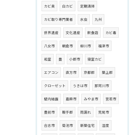
カビ臭
白カビ
定期清掃
カビ取り専門業者
水虫
九州
世界遺産
文化遺産
飲食店
カビ毒
八女市
朝倉市
柳川市
福津市
和室
畳
小郡市
寝室カビ
エアコン
直方市
京都郡
築上郡
クローゼット
うきは市
那珂川市
壁内結露
嘉麻市
みやま市
宮若市
豊前市
鞍手郡
雨漏れ
荒尾市
合志市
菊池市
新築住宅
湿度