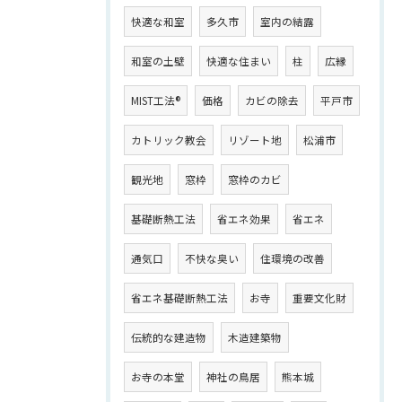
快適な和室
多久市
室内の結露
和室の土壁
快適な住まい
柱
広縁
MIST工法®
価格
カビの除去
平戸市
カトリック教会
リゾート地
松浦市
観光地
窓枠
窓枠のカビ
基礎断熱工法
省エネ効果
省エネ
通気口
不快な臭い
住環境の改善
省エネ基礎断熱工法
お寺
重要文化財
伝統的な建造物
木造建築物
お寺の本堂
神社の鳥居
熊本城