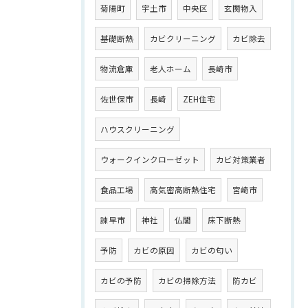
菊陽町
宇土市
中央区
玄関物入
基礎断熱
カビクリーニング
カビ除去
物流倉庫
老人ホーム
長崎市
佐世保市
長崎
ZEH住宅
ハウスクリーニング
ウォークインクローゼット
カビ対策業者
食品工場
高気密高断熱住宅
宮崎市
諫早市
神社
仏閣
床下断熱
予防
カビの原因
カビの匂い
カビの予防
カビの掃除方法
防カビ