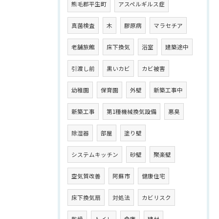
熊毛郡平生町
アスペルギルス症
真菌検査
木
膠原病
マラセチア
老舗旅館
床下換気
浴室
建築途中
引渡し前
黒いカビ
カビ被害
幼稚園
保育園
外壁
新築工事中
新築工事
第1種機械換気設備
悪臭
除湿器
部屋
塗り壁
システムキッチン
砂壁
聚楽壁
空気質改善
阿蘇市
健康住宅
床下換気扇
対処法
カビリスク