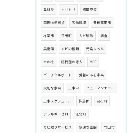
扁桃炎
ヒリヒリ
福岡空港
国際物流拠点
労働環境
豊後高田市
杵築市
日出町
カビ駆除
調査
美術館
カビの種類
汚染レベル
木の柱
腐朽菌の除去
MDF
パーチクルボード
愛着のある家具
大切な家具
工事中
ヒューマンエラー
工事スケジュール
杵島郡
白石町
アレルギーゼロ
江北町
カビ取りサービス
快適な空間
竹田市