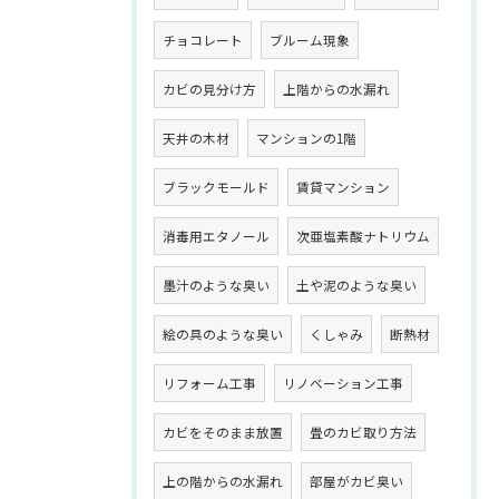
チョコレート
ブルーム現象
カビの見分け方
上階からの水漏れ
天井の木材
マンションの1階
ブラックモールド
賃貸マンション
消毒用エタノール
次亜塩素酸ナトリウム
墨汁のような臭い
土や泥のような臭い
絵の具のような臭い
くしゃみ
断熱材
リフォーム工事
リノベーション工事
カビをそのまま放置
畳のカビ取り方法
上の階からの水漏れ
部屋がカビ臭い