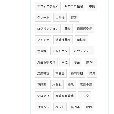
オフィス事務所
ゼロエネ住宅
寺院
クレーム
大浴場
健康
ログペンジョン
肺炎
細菌感染症
マドンナ
過敏性肺炎
菌検査
住環境
アレルゲン
ハウスダスト
真菌性眼内炎
木造
除菌
除カビ
湿度管理
雨養生
梅雨時期
異臭
専門家
水漏れ
掃除
高温多湿
シロアリ
長崎県長崎市
リスク
対策方法
ペット
長門市
原因