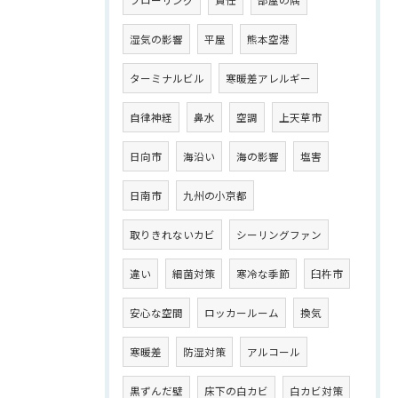
フローリング
責任
部屋の隅
湿気の影響
平屋
熊本空港
ターミナルビル
寒暖差アレルギー
自律神経
鼻水
空調
上天草市
日向市
海沿い
海の影響
塩害
日南市
九州の小京都
取りきれないカビ
シーリングファン
違い
細菌対策
寒冷な季節
臼杵市
安心な空間
ロッカールーム
換気
寒暖差
防湿対策
アルコール
黒ずんだ壁
床下の白カビ
白カビ対策