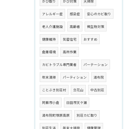
かび取り
かび対策
大掃除
アレルギー症
感染症
安心のカビ取り
老人介護施設
高齢者
微生物対策
健康維持
気密住宅
おすすめ
倉庫環境
高所作業
カビトラブル専門業者
パーテーション
年末清掃
パーティション
湯布院
ことぶき別荘村
立花山
中古別荘
阿蘇市小倉
日田市天ケ瀬
湯布院町塚原高原
別荘カビ取り
別荘生活
年末大掃除
健康管理