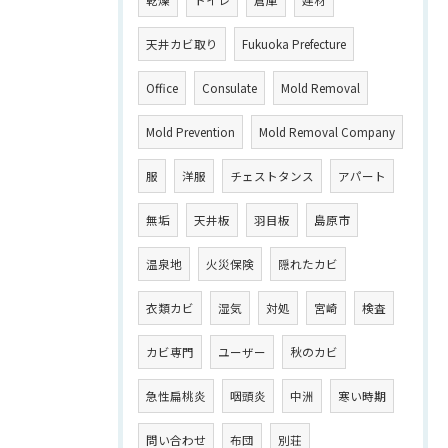
乾燥
トイレ
倉庫
建材
天井カビ取り
Fukuoka Prefecture
Office
Consulate
Mold Removal
Mold Prevention
Mold Removal Company
服
洋服
チェストタンス
アパート
無垢
天井板
羽目板
島原市
温泉地
火災保険
隠れたカビ
衣類カビ
湿気
対処
宮崎
検査
カビ専門
ユーザー
秋のカビ
急性扁桃炎
咽頭炎
中洲
寒い時期
問い合わせ
布団
別荘