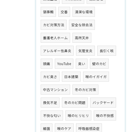
領事館
交番
清潔な環境
カビ対策方法
安全な除去法
養護老人ホーム
高所天井
アレルギー性鼻炎
気管支炎
長引く咳
頭痛
YouTube
臭い
壁のカビ
カビ臭さ
日本建築
喉のイガイガ
中古マンション
冬のカビ対策
換気不足
冬のカビ問題
バックヤード
不快な匂い
喉のヒリヒリ
喉の不快感
細菌
喉のケア
呼吸器感染症