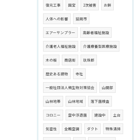
復元工事
国宝
2次被害
お餅
人体への影響
延岡市
エアーサンプラー
高齢者福祉施設
介護老人福祉施設
介護療養型医療施設
木の板
商店街
玖珠郡
歴史ある建物
寺社
一般社団法人微生物対策協会
山間部
山林地帯
山林地域
落下菌検査
コロニー
空中浮遊菌
建設中
土台
気密性
全館空調
ダクト
特殊清掃