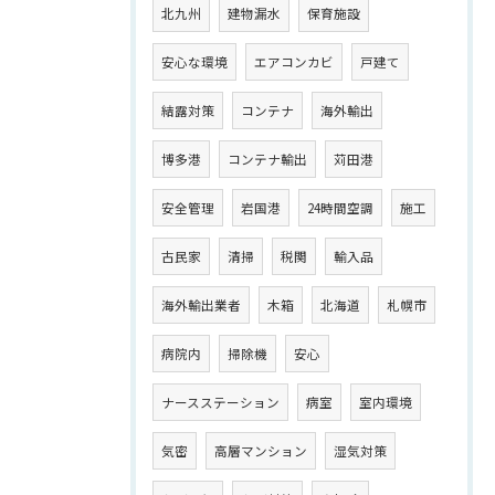
北九州
建物漏水
保育施設
安心な環境
エアコンカビ
戸建て
結露対策
コンテナ
海外輸出
博多港
コンテナ輸出
苅田港
安全管理
岩国港
24時間空調
施工
古民家
清掃
税関
輸入品
海外輸出業者
木箱
北海道
札幌市
病院内
掃除機
安心
ナースステーション
病室
室内環境
気密
高層マンション
湿気対策