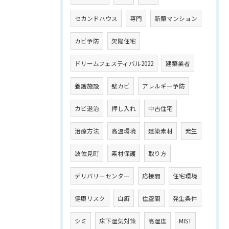
セカンドハウス
専門
新築マンション
カビ予防
欠陥住宅
ドリームフェスティバル2022
建築業者
養護施設
壁カビ
アレルギー予防
カビ退治
押し入れ
中古住宅
治療方法
高温環境
建築素材
発生
波佐見町
素材保護
取り方
デリバリーセンター
応接間
住宅環境
健康リスク
白癬
住空間
発生条件
シミ
床下湿気対策
高湿度
MIST