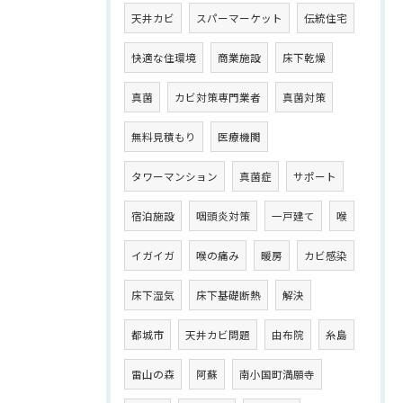
天井カビ
スパーマーケット
伝統住宅
快適な住環境
商業施設
床下乾燥
真菌
カビ対策専門業者
真菌対策
無料見積もり
医療機関
タワーマンション
真菌症
サポート
宿泊施設
咽頭炎対策
一戸建て
喉
イガイガ
喉の痛み
暖房
カビ感染
床下湿気
床下基礎断熱
解決
都城市
天井カビ問題
由布院
糸島
雷山の森
阿蘇
南小国町満願寺