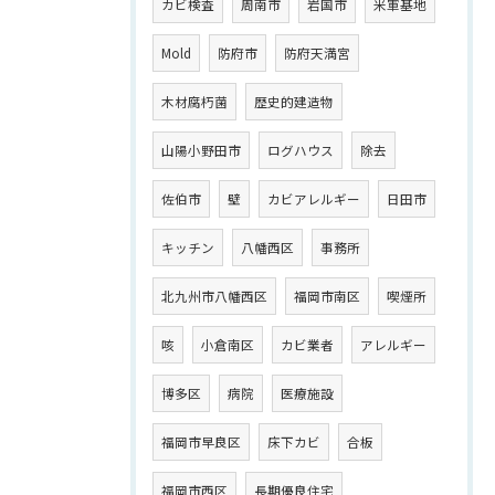
カビ検査
周南市
岩国市
米軍基地
Mold
防府市
防府天満宮
木材腐朽菌
歴史的建造物
山陽小野田市
ログハウス
除去
佐伯市
壁
カビアレルギー
日田市
キッチン
八幡西区
事務所
北九州市八幡西区
福岡市南区
喫煙所
咳
小倉南区
カビ業者
アレルギー
博多区
病院
医療施設
福岡市早良区
床下カビ
合板
福岡市西区
長期優良住宅