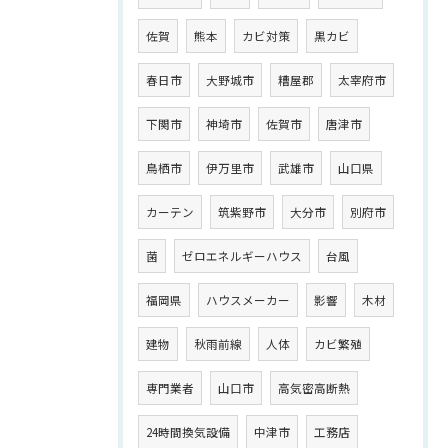
佐賀
熊本
カビ対策
黒カビ
春日市
大野城市
糟屋郡
太宰府市
下関市
神埼市
佐賀市
唐津市
鳥栖市
伊万里市
武雄市
山口県
カーテン
筑紫野市
大分市
別府市
菌
ゼロエネルギーハウス
台風
福岡県
ハウスメーカー
影響
木材
建物
秋雨前線
人体
カビ繁殖
専門業者
山口市
高気密高断熱
24時間換気設備
中津市
工務店