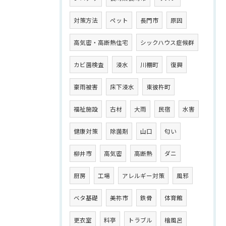
対策方法
ペット
長門市
原因
高気密・高断熱住宅
シックハウス症候群
カビ菌検査
浸水
川棚町
復興
豪雨被害
床下浸水
東彼杵町
福祉施設
古材
大雨
民宿
水害
健康対策
除菌剤
山口
匂い
柳井市
高気密
高断熱
ダニ
厨房
工場
アレルギー対策
風邪
ベタ基礎
美祢市
鉄骨
体育館
更衣室
料亭
トラブル
檜風呂