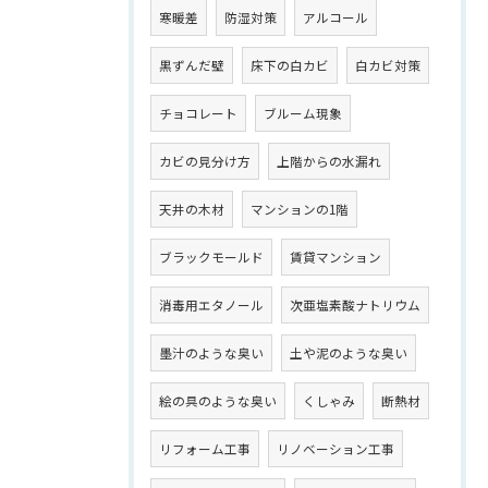
寒暖差
防湿対策
アルコール
黒ずんだ壁
床下の白カビ
白カビ対策
チョコレート
ブルーム現象
カビの見分け方
上階からの水漏れ
天井の木材
マンションの1階
ブラックモールド
賃貸マンション
消毒用エタノール
次亜塩素酸ナトリウム
墨汁のような臭い
土や泥のような臭い
絵の具のような臭い
くしゃみ
断熱材
リフォーム工事
リノベーション工事