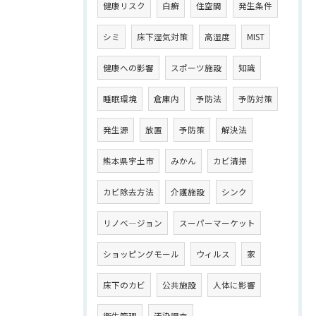
健康リスク
白癬
住空間
発生条件
シミ
床下湿気対策
高湿度
MIST
健康への影響
スポーツ施設
知識
睡眠環境
倉庫内
予防法
予防対策
発生源
放置
予防策
解決法
熊本県宇土市
みかん
カビ清掃
カビ除去方法
介護施設
シンク
リノベ―ジョン
スーパーマーケット
ショッピングモール
ウィルス
家
床下のカビ
公共施設
人体に影響
衛生管理
汚染調査