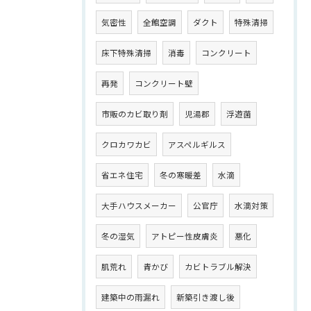
気密性
全館空調
ダクト
特殊清掃
床下特殊清掃
消毒
コンクリート
再発
コンクリート壁
市販のカビ取り剤
児湯郡
浮遊菌
クロカワカビ
アスペルギルス
省エネ住宅
冬の寒暖差
水滴
大手ハウスメーカー
公官庁
水滴対策
冬の湿気
アトピー性皮膚炎
悪化
肌荒れ
青かび
カビトラブル解決
建築中の雨漏れ
新築引き渡し後