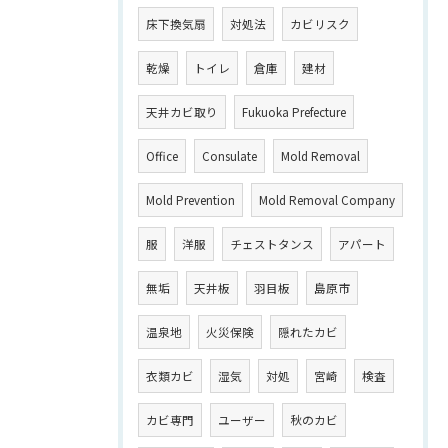
床下換気扇
対処法
カビリスク
乾燥
トイレ
倉庫
建材
天井カビ取り
Fukuoka Prefecture
Office
Consulate
Mold Removal
Mold Prevention
Mold Removal Company
服
洋服
チェストタンス
アパート
無垢
天井板
羽目板
島原市
温泉地
火災保険
隠れたカビ
衣類カビ
湿気
対処
宮崎
検査
カビ専門
ユーザー
秋のカビ