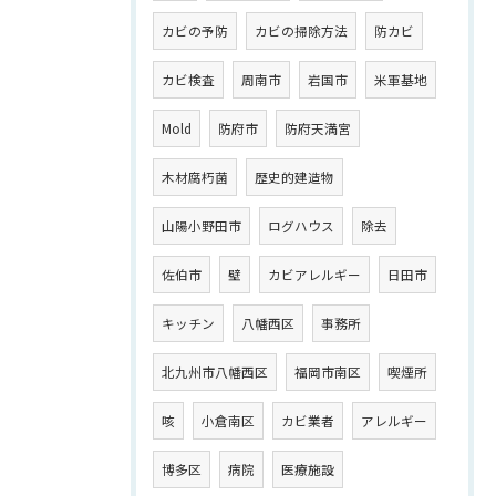
カビの予防
カビの掃除方法
防カビ
カビ検査
周南市
岩国市
米軍基地
Mold
防府市
防府天満宮
木材腐朽菌
歴史的建造物
山陽小野田市
ログハウス
除去
佐伯市
壁
カビアレルギー
日田市
キッチン
八幡西区
事務所
北九州市八幡西区
福岡市南区
喫煙所
咳
小倉南区
カビ業者
アレルギー
博多区
病院
医療施設