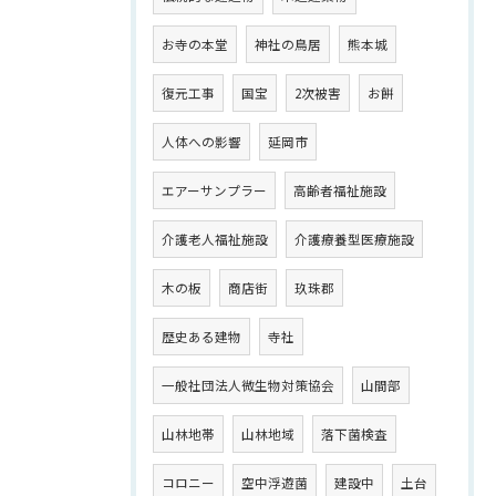
お寺の本堂
神社の鳥居
熊本城
復元工事
国宝
2次被害
お餅
人体への影響
延岡市
エアーサンプラー
高齢者福祉施設
介護老人福祉施設
介護療養型医療施設
木の板
商店街
玖珠郡
歴史ある建物
寺社
一般社団法人微生物対策協会
山間部
山林地帯
山林地域
落下菌検査
コロニー
空中浮遊菌
建設中
土台