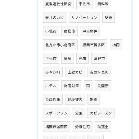
夏型過敏性肺炎
宇佐市
資料館
天井のカビ
リノベーション
壁紙
小城市
鹿島市
中古物件
北九州市小倉南区
福岡市博多区
梅雨
下松市
病気
光市
嬉野市
みやき町
土壁カビ
吉野ヶ里町
ホテル
梅雨対策
雨
洗面所
台風対策
健康被害
旅館
スポーツジム
公園
カビシーズン
福岡市城南区
分譲住宅
珪藻土