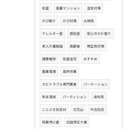
気密
高層マンション
湿気対策
かび取り
かび対策
大掃除
アレルギー症
感染症
安心のカビ取り
老人介護施設
高齢者
微生物対策
健康維持
気密住宅
おすすめ
倉庫環境
高所作業
カビトラブル専門業者
パーテーション
年末清掃
パーティション
湯布院
ことぶき別荘村
立花山
中古別荘
阿蘇市小倉
日田市天ケ瀬