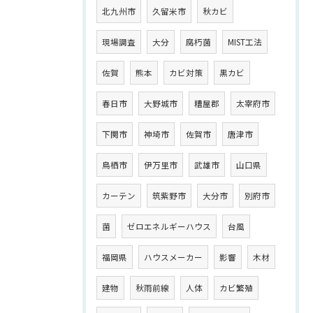
北九州市
久留米市
秋カビ
現場調査
大分
腐朽菌
MIST工法
佐賀
熊本
カビ対策
黒カビ
春日市
大野城市
糟屋郡
太宰府市
下関市
神埼市
佐賀市
唐津市
鳥栖市
伊万里市
武雄市
山口県
カーテン
筑紫野市
大分市
別府市
菌
ゼロエネルギーハウス
台風
福岡県
ハウスメーカー
影響
木材
建物
秋雨前線
人体
カビ繁殖