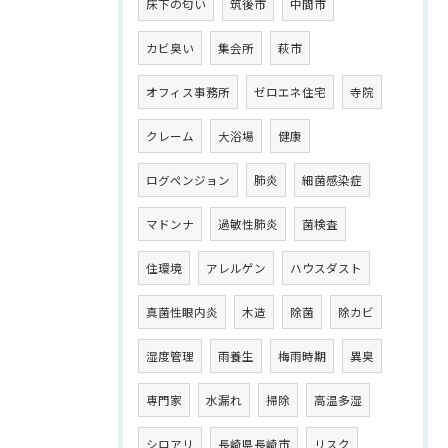
床下の匂い
筑後市
中間市
カビ臭い
集会所
萩市
オフィス事務所
ゼロエネ住宅
寺院
クレーム
大浴場
健康
ログペンジョン
肺炎
細菌感染症
マドンナ
過敏性肺炎
菌検査
住環境
アレルゲン
ハウスダスト
真菌性眼内炎
木造
除菌
除カビ
湿度管理
雨養生
梅雨時期
異臭
専門家
水漏れ
掃除
高温多湿
シロアリ
長崎県長崎市
リスク