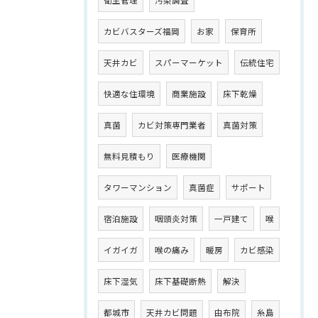
カビバスターズ福岡
お家
保育所
天井カビ
スパーマーケット
伝統住宅
快適な住環境
商業施設
床下乾燥
真菌
カビ対策専門業者
真菌対策
無料見積もり
医療機関
タワーマンション
真菌症
サポート
宿泊施設
咽頭炎対策
一戸建て
喉
イガイガ
喉の痛み
暖房
カビ感染
床下湿気
床下基礎断熱
解決
都城市
天井カビ問題
由布院
糸島