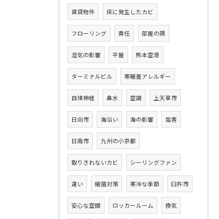
賃貸物件
床に発生したカビ
フローリング
責任
部屋の隅
湿気の影響
平屋
熊本空港
ターミナルビル
寒暖差アレルギー
自律神経
鼻水
空調
上天草市
日向市
海沿い
海の影響
塩害
日南市
九州の小京都
取りきれないカビ
シーリングファン
違い
細菌対策
寒冷な季節
臼杵市
安心な空間
ロッカールーム
換気