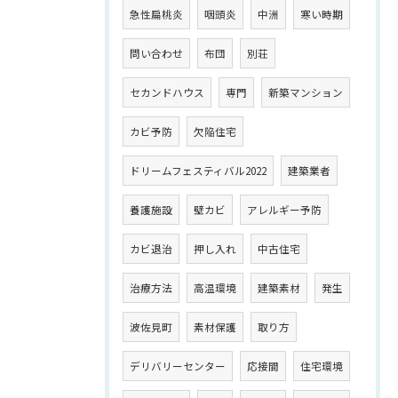
急性扁桃炎
咽頭炎
中洲
寒い時期
問い合わせ
布団
別荘
セカンドハウス
専門
新築マンション
カビ予防
欠陥住宅
ドリームフェスティバル2022
建築業者
養護施設
壁カビ
アレルギー予防
カビ退治
押し入れ
中古住宅
治療方法
高温環境
建築素材
発生
波佐見町
素材保護
取り方
デリバリーセンター
応接間
住宅環境