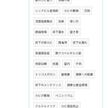
シックビル症候群
カビの繁殖
花粉
次亜塩素酸水
効果
使い方
建設現場
床下漏水
空き家
床下の除カビ
西海市
床下水漏れ
真菌感染症
肺アスペルギルス症
体部白癬
抗菌
室内
子供
トリコスポロン
屋根裏
健康への配慮
床下のメンテナンス
健康な居住環境
カビが繁殖
ペニシリウム
アルテルナリア
カビ感染防止