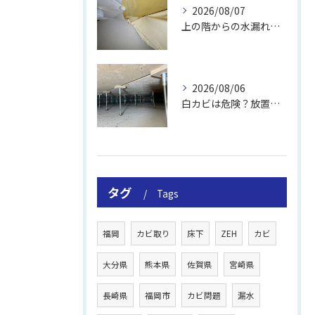
2026/08/07
上の階からの水漏れでカビ｜対処法と業者
2026/08/06
白カビは危険？放置のリスクと取り方
タグ
Tags
福岡
カビ取り
床下
ZEH
カビ
大分県
熊本県
佐賀県
宮崎県
長崎県
福岡市
カビ問題
漏水