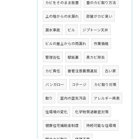
カビをそのまま放置
畳のカビ取り方法
上の階からの水漏れ
部屋がカビ臭い
漏水事故
ビル
ジプトーン天井
ビルの屋上からの雨漏れ
作業価格
管理会社
壁紙裏
黒カビ除去
カビ責任
善管注意義務違反
古い家
バンガロー
コテージ
カビ取り対策
取り
室内の空気汚染
アレルギー疾患
住環境の変化
化学物質過敏症対策
健康住宅補助金制度
持続可能な住環境
壁のカビ取り
体調不良