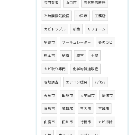
専門業者
山口市
高気密高断熱
24時間換気設備
中津市
工務店
カビトラブル
新築
リフォーム
宇部市
サーキュレーター
冬のカビ
熊本市
結露
寝室
土壁
カビ取り専門
化学物質過敏症
現地調査
エアコン暖房
八代市
天草市
飯塚市
大牟田市
宗像市
糸島市
遠賀郡
玉名市
宇城市
山鹿市
田川市
行橋市
カビ掃除
天井
オフィス
ジプトーン