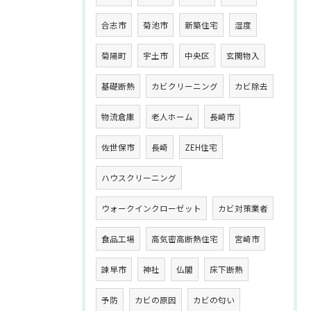
合志市
菊池市
新築住宅
湿度
菊陽町
宇土市
中央区
玄関物入
基礎断熱
カビクリーニング
カビ除去
物流倉庫
老人ホーム
長崎市
佐世保市
長崎
ZEH住宅
ハウスクリーニング
ウォークインクローゼット
カビ対策業者
食品工場
高気密高断熱住宅
宮崎市
諫早市
神社
仏閣
床下断熱
予防
カビの原因
カビの匂い