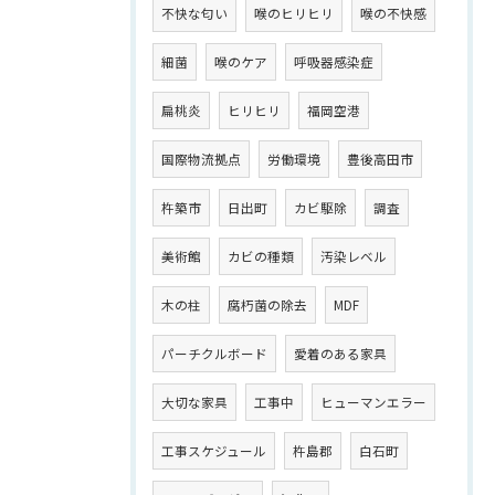
不快な匂い
喉のヒリヒリ
喉の不快感
細菌
喉のケア
呼吸器感染症
扁桃炎
ヒリヒリ
福岡空港
国際物流拠点
労働環境
豊後高田市
杵築市
日出町
カビ駆除
調査
美術館
カビの種類
汚染レベル
木の柱
腐朽菌の除去
MDF
パーチクルボード
愛着のある家具
大切な家具
工事中
ヒューマンエラー
工事スケジュール
杵島郡
白石町