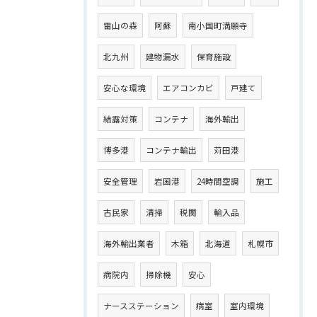
雷山の森
阿蘇
南小国町満願寺
北九州
建物漏水
保育施設
安心な環境
エアコンカビ
戸建て
結露対策
コンテナ
海外輸出
博多港
コンテナ輸出
苅田港
安全管理
岩国港
24時間空調
施工
古民家
清掃
税関
輸入品
海外輸出業者
木箱
北海道
札幌市
病院内
掃除機
安心
ナースステーション
病室
室内環境