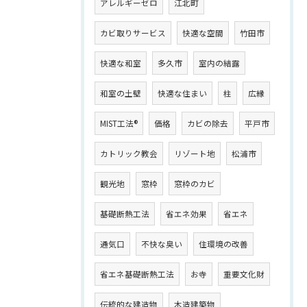
アレルギーゼロ
江北町
カビ取りサービス
快適な空間
竹田市
快適な和室
多久市
室内の結露
和室の土壁
快適な住まい
柱
広縁
MIST工法®
価格
カビの除去
平戸市
カトリック教会
リゾート地
松浦市
観光地
窓枠
窓枠のカビ
基礎断熱工法
省エネ効果
省エネ
通気口
不快な臭い
住環境の改善
省エネ基礎断熱工法
お寺
重要文化財
伝統的な建造物
木造建築物