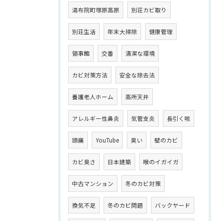
湯布院町塚原高原
別荘カビ取り
別荘生活
年末大掃除
健康管理
領事館
交番
清潔な環境
カビ対策方法
安全な除去法
養護老人ホーム
高所天井
アレルギー性鼻炎
気管支炎
長引く咳
頭痛
YouTube
臭い
壁のカビ
カビ臭さ
日本建築
喉のイガイガ
中古マンション
冬のカビ対策
換気不足
冬のカビ問題
バックヤード