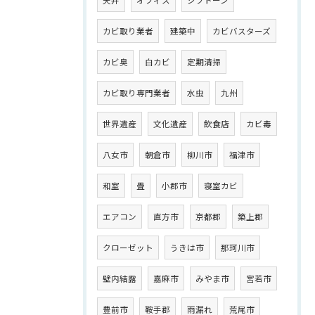
カビ取り業者
建築中
カビバスターズ
カビ臭
白カビ
定期清掃
カビ取り専門業者
水虫
九州
世界遺産
文化遺産
飲食店
カビ毒
八女市
朝倉市
柳川市
福津市
和室
畳
小郡市
寝室カビ
エアコン
直方市
京都郡
築上郡
クローゼット
うきは市
那珂川市
壁内結露
嘉麻市
みやま市
宮若市
豊前市
鞍手郡
雨漏れ
荒尾市