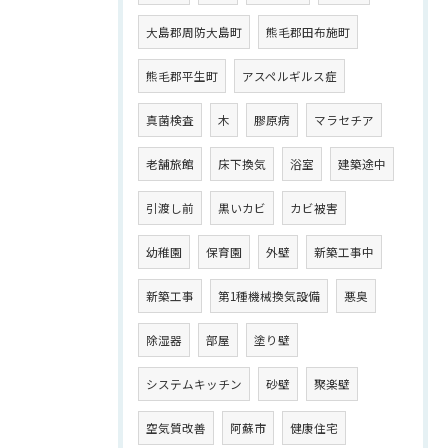
大島郡周防大島町
熊毛郡田布施町
熊毛郡平生町
アスペルギルス症
真菌検査
木
膠原病
マラセチア
老舗旅館
床下換気
浴室
建築途中
引渡し前
黒いカビ
カビ被害
幼稚園
保育園
外壁
新築工事中
新築工事
第1種機械換気設備
悪臭
除湿器
部屋
塗り壁
システムキッチン
砂壁
聚楽壁
空気質改善
阿蘇市
健康住宅