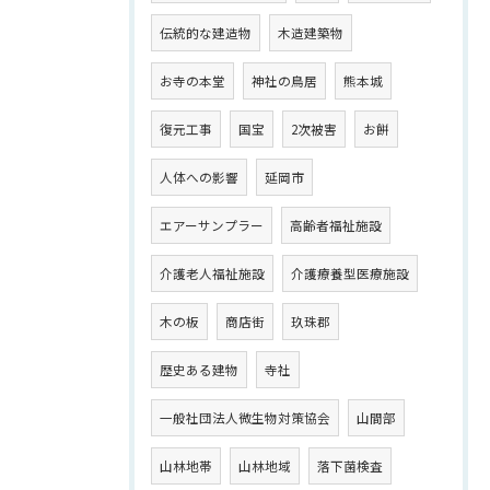
伝統的な建造物
木造建築物
お寺の本堂
神社の鳥居
熊本城
復元工事
国宝
2次被害
お餅
人体への影響
延岡市
エアーサンプラー
高齢者福祉施設
介護老人福祉施設
介護療養型医療施設
木の板
商店街
玖珠郡
歴史ある建物
寺社
一般社団法人微生物対策協会
山間部
山林地帯
山林地域
落下菌検査