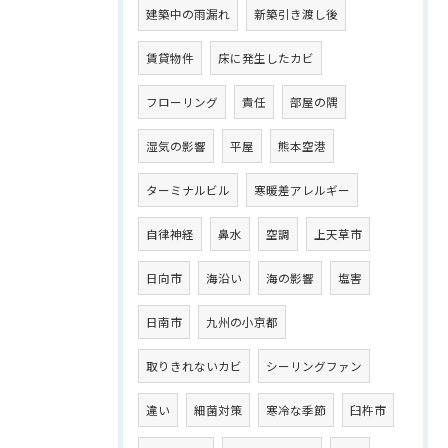
建築中の雨漏れ
新築引き渡し後
賃貸物件
床に発生したカビ
フローリング
責任
部屋の隅
湿気の影響
平屋
熊本空港
ターミナルビル
寒暖差アレルギー
自律神経
鼻水
空調
上天草市
日向市
海沿い
海の影響
塩害
日南市
九州の小京都
取りきれないカビ
シーリングファン
違い
細菌対策
寒冷な季節
臼杵市