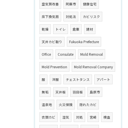
空気質改善
阿蘇市
健康住宅
床下換気扇
対処法
カビリスク
乾燥
トイレ
倉庫
建材
天井カビ取り
Fukuoka Prefecture
Office
Consulate
Mold Removal
Mold Prevention
Mold Removal Company
服
洋服
チェストタンス
アパート
無垢
天井板
羽目板
島原市
温泉地
火災保険
隠れたカビ
衣類カビ
湿気
対処
宮崎
検査