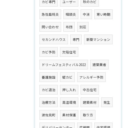
カビ専門
ユーザー
秋のカビ
急性扁桃炎
咽頭炎
中洲
寒い時期
問い合わせ
布団
別荘
セカンドハウス
専門
新築マンション
カビ予防
欠陥住宅
ドリームフェスティバル2022
建築業者
養護施設
壁カビ
アレルギー予防
カビ退治
押し入れ
中古住宅
治療方法
高温環境
建築素材
発生
波佐見町
素材保護
取り方
デリバリーセンター
応接間
住宅環境