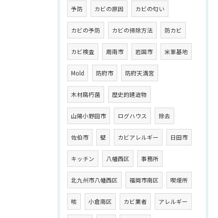
予防
カビの原因
カビの匂い
カビの予防
カビの掃除方法
防カビ
カビ検査
周南市
岩国市
米軍基地
Mold
防府市
防府天満宮
木材腐朽菌
歴史的建造物
山陽小野田市
ログハウス
除去
佐伯市
壁
カビアレルギー
日田市
キッチン
八幡西区
事務所
北九州市八幡西区
福岡市南区
喫煙所
咳
小倉南区
カビ業者
アレルギー