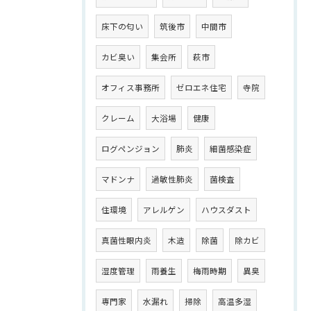
床下の匂い
筑後市
中間市
カビ臭い
集会所
萩市
オフィス事務所
ゼロエネ住宅
寺院
クレーム
大浴場
健康
ログペンジョン
肺炎
細菌感染症
マドンナ
過敏性肺炎
菌検査
住環境
アレルゲン
ハウスダスト
真菌性眼内炎
木造
除菌
除カビ
湿度管理
雨養生
梅雨時期
異臭
専門家
水漏れ
掃除
高温多湿