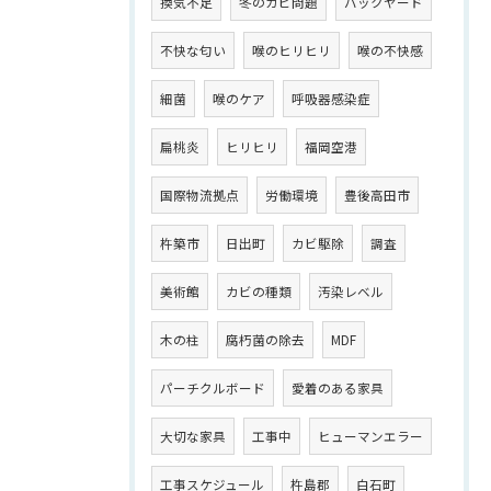
換気不足
冬のカビ問題
バックヤード
不快な匂い
喉のヒリヒリ
喉の不快感
細菌
喉のケア
呼吸器感染症
扁桃炎
ヒリヒリ
福岡空港
国際物流拠点
労働環境
豊後高田市
杵築市
日出町
カビ駆除
調査
美術館
カビの種類
汚染レベル
木の柱
腐朽菌の除去
MDF
パーチクルボード
愛着のある家具
大切な家具
工事中
ヒューマンエラー
工事スケジュール
杵島郡
白石町