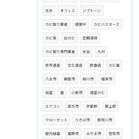
天井
オフィス
ジプトーン
カビ取り業者
建築中
カビバスターズ
カビ臭
白カビ
定期清掃
カビ取り専門業者
水虫
九州
世界遺産
文化遺産
飲食店
カビ毒
八女市
朝倉市
柳川市
福津市
和室
畳
小郡市
寝室カビ
エアコン
直方市
京都郡
築上郡
クローゼット
うきは市
那珂川市
壁内結露
嘉麻市
みやま市
宮若市