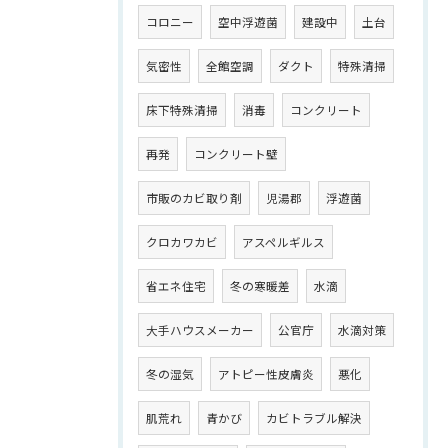
コロニー
空中浮遊菌
建設中
土台
気密性
全館空調
ダクト
特殊清掃
床下特殊清掃
消毒
コンクリート
再発
コンクリート壁
市販のカビ取り剤
児湯郡
浮遊菌
クロカワカビ
アスペルギルス
省エネ住宅
冬の寒暖差
水滴
大手ハウスメーカー
公官庁
水滴対策
冬の湿気
アトピー性皮膚炎
悪化
肌荒れ
青かび
カビトラブル解決