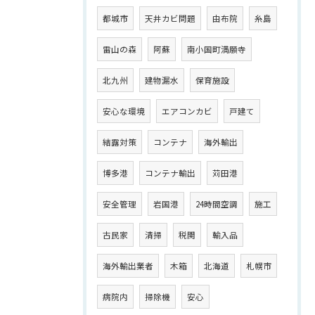
都城市
天井カビ問題
由布院
糸島
雷山の森
阿蘇
南小国町満願寺
北九州
建物漏水
保育施設
安心な環境
エアコンカビ
戸建て
結露対策
コンテナ
海外輸出
博多港
コンテナ輸出
苅田港
安全管理
岩国港
24時間空調
施工
古民家
清掃
税関
輸入品
海外輸出業者
木箱
北海道
札幌市
病院内
掃除機
安心