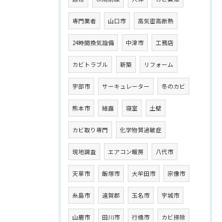
専門業者
山口市
高気密高断熱
24時間換気設備
中津市
工務店
カビトラブル
新築
リフォーム
宇部市
サーキュレーター
冬のカビ
熊本市
結露
寝室
土壁
カビ取り専門
化学物質過敏症
現地調査
エアコン暖房
八代市
天草市
飯塚市
大牟田市
宗像市
糸島市
遠賀郡
玉名市
宇城市
山鹿市
田川市
行橋市
カビ掃除