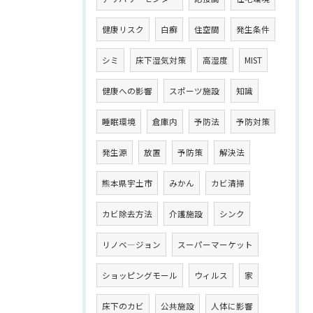
健康リスク
白癬
住空間
発生条件
シミ
床下湿気対策
高湿度
MIST
健康への影響
スポーツ施設
知識
睡眠環境
倉庫内
予防法
予防対策
発生源
放置
予防策
解決法
熊本県宇土市
みかん
カビ清掃
カビ除去方法
介護施設
シンク
リノベ―ジョン
スーパーマーケット
ショッピングモール
ウィルス
家
床下のカビ
公共施設
人体に影響