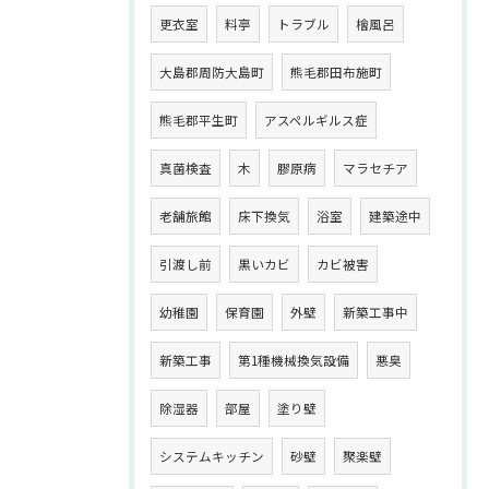
更衣室
料亭
トラブル
檜風呂
大島郡周防大島町
熊毛郡田布施町
熊毛郡平生町
アスペルギルス症
真菌検査
木
膠原病
マラセチア
老舗旅館
床下換気
浴室
建築途中
引渡し前
黒いカビ
カビ被害
幼稚園
保育園
外壁
新築工事中
新築工事
第1種機械換気設備
悪臭
除湿器
部屋
塗り壁
システムキッチン
砂壁
聚楽壁