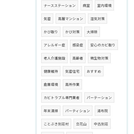
ナースステーション
病室
室内環境
気密
高層マンション
湿気対策
かび取り
かび対策
大掃除
アレルギー症
感染症
安心のカビ取り
老人介護施設
高齢者
微生物対策
健康維持
気密住宅
おすすめ
倉庫環境
高所作業
カビトラブル専門業者
パーテーション
年末清掃
パーティション
湯布院
ことぶき別荘村
立花山
中古別荘