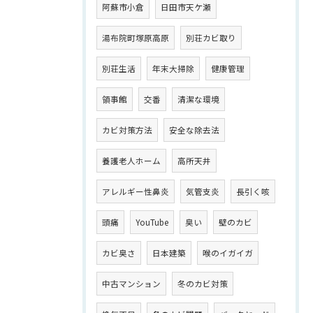
阿蘇市小倉
日田市天ケ瀬
湯布院町塚原高原
別荘カビ取り
別荘生活
年末大掃除
健康管理
領事館
交番
清潔な環境
カビ対策方法
安全な除去法
養護老人ホーム
高所天井
アレルギー性鼻炎
気管支炎
長引く咳
頭痛
YouTube
臭い
壁のカビ
カビ臭さ
日本建築
喉のイガイガ
中古マンション
冬のカビ対策