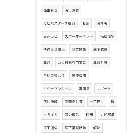
衛生管理
汚染調査
カビバスターズ福岡
お家
保育所
天井カビ
スパーマーケット
伝統住宅
快適な住環境
商業施設
床下乾燥
真菌
カビ対策専門業者
真菌対策
無料見積もり
医療機関
タワーマンション
真菌症
サポート
宿泊施設
咽頭炎対策
一戸建て
喉
イガイガ
喉の痛み
暖房
カビ感染
床下湿気
床下基礎断熱
解決