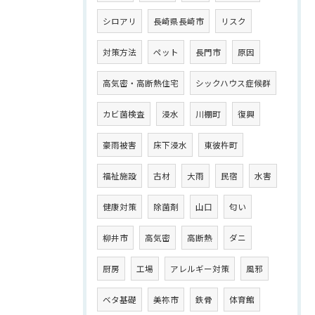
シロアリ
長崎県長崎市
リスク
対策方法
ペット
長門市
原因
高気密・高断熱住宅
シックハウス症候群
カビ菌検査
浸水
川棚町
復興
豪雨被害
床下浸水
東彼杵町
福祉施設
古材
大雨
民宿
水害
健康対策
除菌剤
山口
匂い
柳井市
高気密
高断熱
ダニ
厨房
工場
アレルギー対策
風邪
ベタ基礎
美祢市
鉄骨
体育館