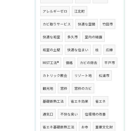
アレルギーゼロ
江北町
カビ取りサービス
快適な空間
竹田市
快適な和室
多久市
室内の結露
和室の土壁
快適な住まい
柱
広縁
MIST工法®
価格
カビの除去
平戸市
カトリック教会
リゾート地
松浦市
観光地
窓枠
窓枠のカビ
基礎断熱工法
省エネ効果
省エネ
通気口
不快な臭い
住環境の改善
省エネ基礎断熱工法
お寺
重要文化財