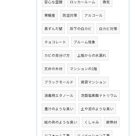
安心な空間
ロッカールーム
換気
寒暖差
防湿対策
アルコール
黒ずんだ壁
床下の白カビ
白カビ対策
チョコレート
ブルーム現象
カビの見分け方
上階からの水漏れ
天井の木材
マンションの1階
ブラックモールド
賃貸マンション
消毒用エタノール
次亜塩素酸ナトリウム
墨汁のような臭い
土や泥のような臭い
絵の具のような臭い
くしゃみ
断熱材
リフォーム工事
リノベーション工事