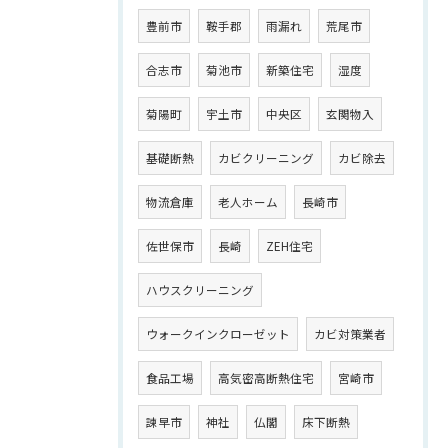
豊前市
鞍手郡
雨漏れ
荒尾市
合志市
菊池市
新築住宅
湿度
菊陽町
宇土市
中央区
玄関物入
基礎断熱
カビクリーニング
カビ除去
物流倉庫
老人ホーム
長崎市
佐世保市
長崎
ZEH住宅
ハウスクリーニング
ウォークインクローゼット
カビ対策業者
食品工場
高気密高断熱住宅
宮崎市
諫早市
神社
仏閣
床下断熱