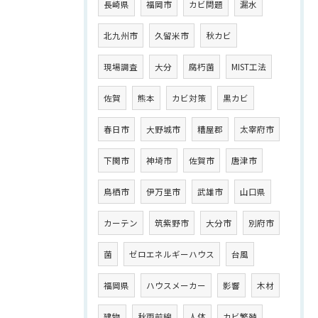
長崎県
福岡市
カビ問題
漏水
北九州市
久留米市
秋カビ
現場調査
大分
腐朽菌
MIST工法
佐賀
熊本
カビ対策
黒カビ
春日市
大野城市
糟屋郡
太宰府市
下関市
神埼市
佐賀市
唐津市
鳥栖市
伊万里市
武雄市
山口県
カーテン
筑紫野市
大分市
別府市
菌
ゼロエネルギーハウス
台風
福岡県
ハウスメーカー
影響
木材
建物
秋雨前線
人体
カビ繁殖