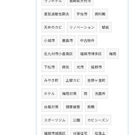
ラブホテル
長崎県大村市
夏型過敏性肺炎
宇佐市
資料館
天井のカビ
リノベーション
壁紙
小城市
鹿島市
中古物件
北九州市小倉南区
福岡市博多区
梅雨
下松市
病気
光市
嬉野市
みやき町
土壁カビ
吉野ヶ里町
ホテル
梅雨対策
雨
洗面所
台風対策
健康被害
旅館
スポーツジム
公園
カビシーズン
福岡市城南区
分譲住宅
珪藻土