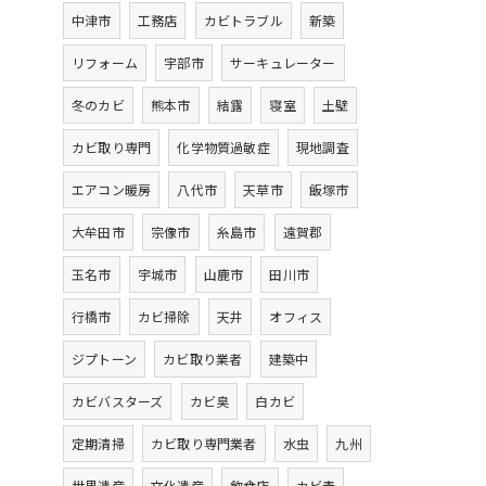
中津市
工務店
カビトラブル
新築
リフォーム
宇部市
サーキュレーター
冬のカビ
熊本市
結露
寝室
土壁
カビ取り専門
化学物質過敏症
現地調査
エアコン暖房
八代市
天草市
飯塚市
大牟田市
宗像市
糸島市
遠賀郡
玉名市
宇城市
山鹿市
田川市
行橋市
カビ掃除
天井
オフィス
ジプトーン
カビ取り業者
建築中
カビバスターズ
カビ臭
白カビ
定期清掃
カビ取り専門業者
水虫
九州
世界遺産
文化遺産
飲食店
カビ毒