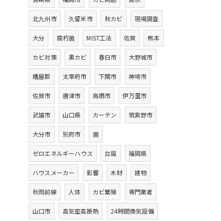
北九州市
久留米市
秋カビ
現場調査
大分
腐朽菌
MIST工法
佐賀
熊本
カビ対策
黒カビ
春日市
大野城市
糟屋郡
太宰府市
下関市
神埼市
佐賀市
唐津市
鳥栖市
伊万里市
武雄市
山口県
カーテン
筑紫野市
大分市
別府市
菌
ゼロエネルギーハウス
台風
福岡県
ハウスメーカー
影響
木材
建物
秋雨前線
人体
カビ繁殖
専門業者
山口市
高気密高断熱
24時間換気設備