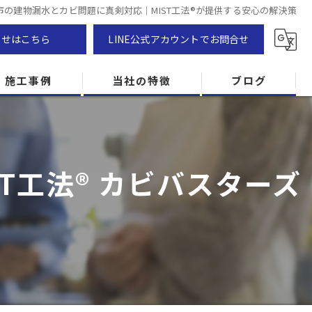
市の建物漏水とカビ問題に真剣対応｜MIST工法®が提供する安心の解決策
わせはこちら
LINE公式アカウントでお問合せ
施工事例
当社の特徴
ブログ
カビ除去
防カビ
T工法® カビバスターズ
カビ専門
ZEH住宅
カビ検査