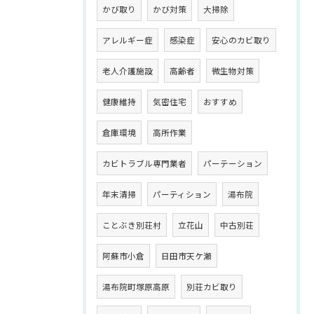
かび取り
かび対策
大掃除
アレルギー症
感染症
安心のカビ取り
老人介護施設
高齢者
微生物対策
健康維持
気密住宅
おすすめ
倉庫環境
高所作業
カビトラブル専門業者
パーテーション
年末清掃
パーティション
湯布院
ことぶき別荘村
立花山
中古別荘
阿蘇市小倉
日田市天ケ瀬
湯布院町塚原高原
別荘カビ取り