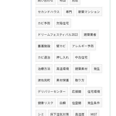
問い合わせ
布団
別荘
セカンドハウス
専門
新築マンション
カビ予防
欠陥住宅
ドリームフェスティバル2022
建築業者
養護施設
壁カビ
アレルギー予防
カビ退治
押し入れ
中古住宅
治療方法
高温環境
建築素材
発生
波佐見町
素材保護
取り方
デリバリーセンター
応接間
住宅環境
健康リスク
白癬
住空間
発生条件
シミ
床下湿気対策
高湿度
MIST