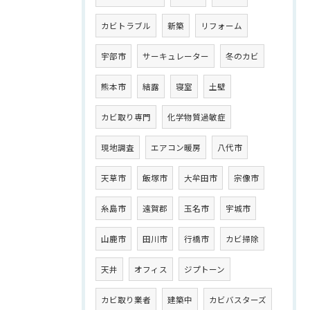
カビトラブル
新築
リフォーム
宇部市
サーキュレーター
冬のカビ
熊本市
結露
寝室
土壁
カビ取り専門
化学物質過敏症
現地調査
エアコン暖房
八代市
天草市
飯塚市
大牟田市
宗像市
糸島市
遠賀郡
玉名市
宇城市
山鹿市
田川市
行橋市
カビ掃除
天井
オフィス
ジプトーン
カビ取り業者
建築中
カビバスターズ