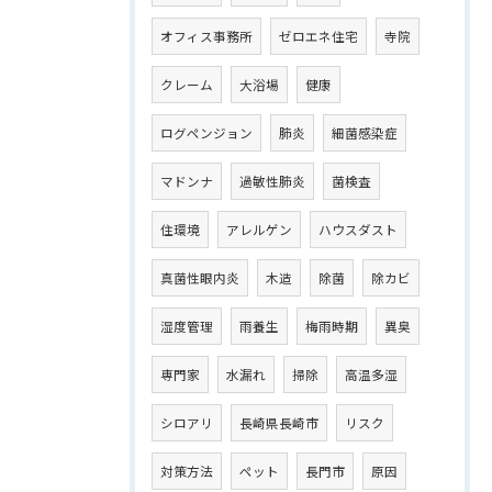
オフィス事務所
ゼロエネ住宅
寺院
クレーム
大浴場
健康
ログペンジョン
肺炎
細菌感染症
マドンナ
過敏性肺炎
菌検査
住環境
アレルゲン
ハウスダスト
真菌性眼内炎
木造
除菌
除カビ
湿度管理
雨養生
梅雨時期
異臭
専門家
水漏れ
掃除
高温多湿
シロアリ
長崎県長崎市
リスク
対策方法
ペット
長門市
原因