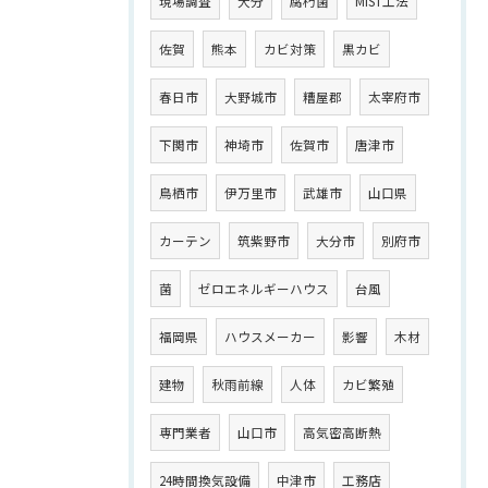
現場調査
大分
腐朽菌
MIST工法
佐賀
熊本
カビ対策
黒カビ
春日市
大野城市
糟屋郡
太宰府市
下関市
神埼市
佐賀市
唐津市
鳥栖市
伊万里市
武雄市
山口県
カーテン
筑紫野市
大分市
別府市
菌
ゼロエネルギーハウス
台風
福岡県
ハウスメーカー
影響
木材
建物
秋雨前線
人体
カビ繁殖
専門業者
山口市
高気密高断熱
24時間換気設備
中津市
工務店