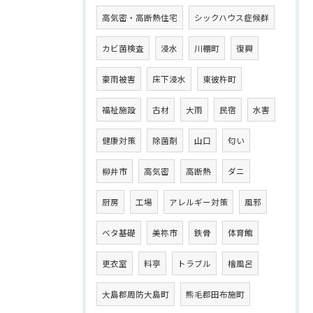
高気密・高断熱住宅
シックハウス症候群
カビ菌検査
浸水
川棚町
復興
豪雨被害
床下浸水
東彼杵町
福祉施設
古材
大雨
民宿
水害
健康対策
除菌剤
山口
匂い
柳井市
高気密
高断熱
ダニ
厨房
工場
アレルギー対策
風邪
ベタ基礎
美祢市
鉄骨
体育館
更衣室
料亭
トラブル
檜風呂
大島郡周防大島町
熊毛郡田布施町