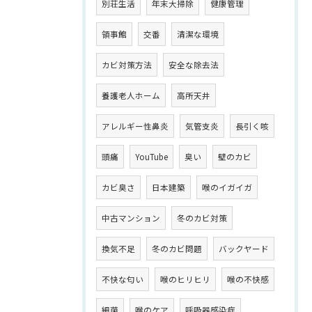
別荘生活
年末大掃除
健康管理
領事館
交番
清潔な環境
カビ対策方法
安全な除去法
養護老人ホーム
高所天井
アレルギー性鼻炎
気管支炎
長引く咳
頭痛
YouTube
臭い
壁のカビ
カビ臭さ
日本建築
喉のイガイガ
中古マンション
冬のカビ対策
換気不足
冬のカビ問題
バックヤード
不快な匂い
喉のヒリヒリ
喉の不快感
細菌
喉のケア
呼吸器感染症