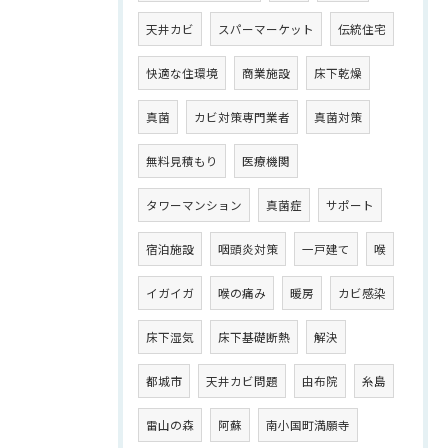
天井カビ
スパーマーケット
伝統住宅
快適な住環境
商業施設
床下乾燥
真菌
カビ対策専門業者
真菌対策
無料見積もり
医療機関
タワーマンション
真菌症
サポート
宿泊施設
咽頭炎対策
一戸建て
喉
イガイガ
喉の痛み
暖房
カビ感染
床下湿気
床下基礎断熱
解決
都城市
天井カビ問題
由布院
糸島
雷山の森
阿蘇
南小国町満願寺