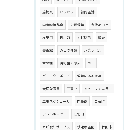
扁桃炎
ヒリヒリ
福岡空港
国際物流拠点
労働環境
豊後高田市
杵築市
日出町
カビ駆除
調査
美術館
カビの種類
汚染レベル
木の柱
腐朽菌の除去
MDF
パーチクルボード
愛着のある家具
大切な家具
工事中
ヒューマンエラー
工事スケジュール
杵島郡
白石町
アレルギーゼロ
江北町
カビ取りサービス
快適な空間
竹田市