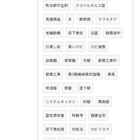
熊毛郡平生町
アスペルギルス症
真菌検査
木
膠原病
マラセチア
老舗旅館
床下換気
浴室
建築途中
引渡し前
黒いカビ
カビ被害
幼稚園
保育園
外壁
新築工事中
新築工事
第1種機械換気設備
悪臭
除湿器
部屋
塗り壁
システムキッチン
砂壁
聚楽壁
空気質改善
阿蘇市
健康住宅
床下換気扇
対処法
カビリスク