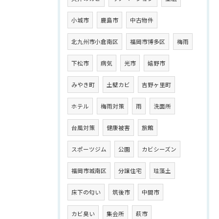
小城市
鹿島市
中古物件
北九州市小倉南区
福岡市博多区
梅雨
下松市
病気
光市
嬉野市
みやき町
土壁カビ
吉野ヶ里町
ホテル
梅雨対策
雨
洗面所
台風対策
健康被害
旅館
スポーツジム
公園
カビシーズン
福岡市城南区
分譲住宅
珪藻土
床下の匂い
筑後市
中間市
カビ臭い
集会所
萩市