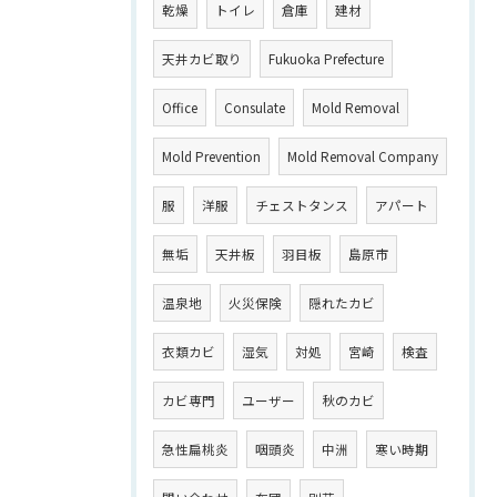
乾燥
トイレ
倉庫
建材
天井カビ取り
Fukuoka Prefecture
Office
Consulate
Mold Removal
Mold Prevention
Mold Removal Company
服
洋服
チェストタンス
アパート
無垢
天井板
羽目板
島原市
温泉地
火災保険
隠れたカビ
衣類カビ
湿気
対処
宮崎
検査
カビ専門
ユーザー
秋のカビ
急性扁桃炎
咽頭炎
中洲
寒い時期