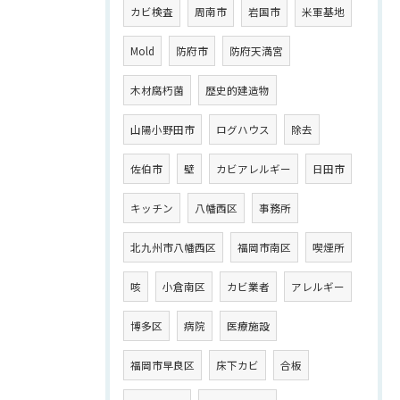
カビ検査
周南市
岩国市
米軍基地
Mold
防府市
防府天満宮
木材腐朽菌
歴史的建造物
山陽小野田市
ログハウス
除去
佐伯市
壁
カビアレルギー
日田市
キッチン
八幡西区
事務所
北九州市八幡西区
福岡市南区
喫煙所
咳
小倉南区
カビ業者
アレルギー
博多区
病院
医療施設
福岡市早良区
床下カビ
合板