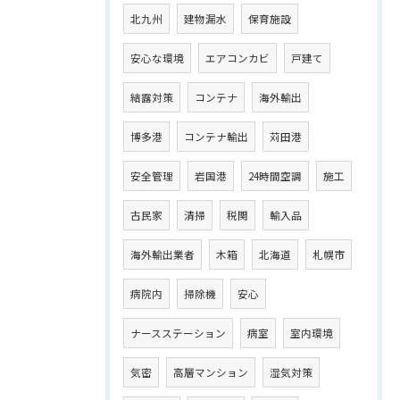
北九州
建物漏水
保育施設
安心な環境
エアコンカビ
戸建て
結露対策
コンテナ
海外輸出
博多港
コンテナ輸出
苅田港
安全管理
岩国港
24時間空調
施工
古民家
清掃
税関
輸入品
海外輸出業者
木箱
北海道
札幌市
病院内
掃除機
安心
ナースステーション
病室
室内環境
気密
高層マンション
湿気対策