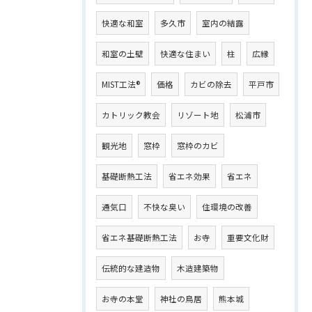
快適な和室
多久市
室内の結露
和室の土壁
快適な住まい
柱
広縁
MIST工法®
価格
カビの除去
平戸市
カトリック教会
リゾート地
松浦市
観光地
窓枠
窓枠のカビ
基礎断熱工法
省エネ効果
省エネ
通気口
不快な臭い
住環境の改善
省エネ基礎断熱工法
お寺
重要文化財
伝統的な建造物
木造建築物
お寺の本堂
神社の鳥居
熊本城