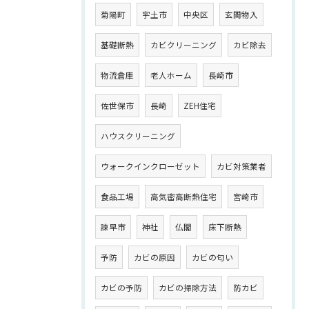
菊陽町
宇土市
中央区
玄関物入
基礎断熱
カビクリーニング
カビ除去
物流倉庫
老人ホーム
長崎市
佐世保市
長崎
ZEH住宅
ハウスクリーニング
ウォークインクローゼット
カビ対策業者
食品工場
高気密高断熱住宅
宮崎市
諫早市
神社
仏閣
床下断熱
予防
カビの原因
カビの匂い
カビの予防
カビの掃除方法
防カビ