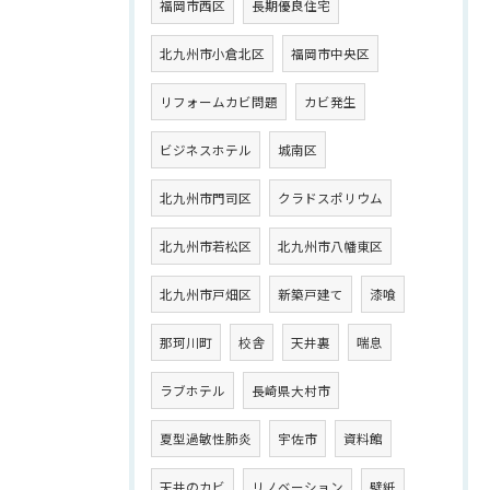
福岡市西区
長期優良住宅
北九州市小倉北区
福岡市中央区
リフォームカビ問題
カビ発生
ビジネスホテル
城南区
北九州市門司区
クラドスポリウム
北九州市若松区
北九州市八幡東区
北九州市戸畑区
新築戸建て
漆喰
那珂川町
校舎
天井裏
喘息
ラブホテル
長崎県大村市
夏型過敏性肺炎
宇佐市
資料館
天井のカビ
リノベーション
壁紙