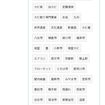
カビ臭
白カビ
定期清掃
カビ取り専門業者
水虫
九州
世界遺産
文化遺産
飲食店
カビ毒
八女市
朝倉市
柳川市
福津市
和室
畳
小郡市
寝室カビ
エアコン
直方市
京都郡
築上郡
クローゼット
うきは市
那珂川市
壁内結露
嘉麻市
みやま市
宮若市
豊前市
鞍手郡
雨漏れ
荒尾市
合志市
菊池市
新築住宅
湿度