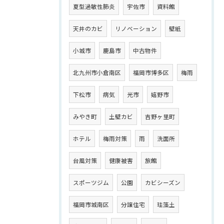
夏型過敏性肺炎
宇佐市
資料館
天井のカビ
リノベーション
壁紙
小城市
鹿島市
中古物件
北九州市小倉南区
福岡市博多区
梅雨
下松市
病気
光市
嬉野市
みやき町
土壁カビ
吉野ヶ里町
ホテル
梅雨対策
雨
洗面所
台風対策
健康被害
旅館
スポーツジム
公園
カビシーズン
福岡市城南区
分譲住宅
珪藻土