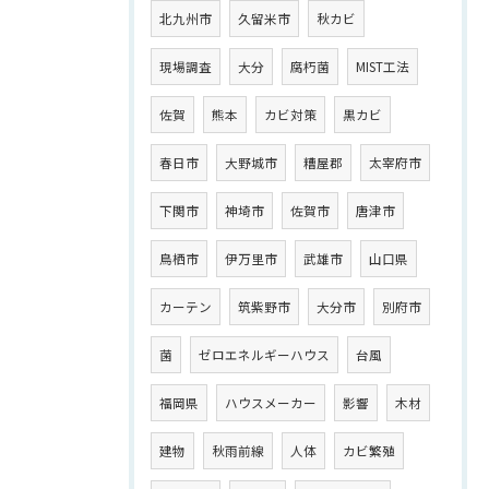
北九州市
久留米市
秋カビ
現場調査
大分
腐朽菌
MIST工法
佐賀
熊本
カビ対策
黒カビ
春日市
大野城市
糟屋郡
太宰府市
下関市
神埼市
佐賀市
唐津市
鳥栖市
伊万里市
武雄市
山口県
カーテン
筑紫野市
大分市
別府市
菌
ゼロエネルギーハウス
台風
福岡県
ハウスメーカー
影響
木材
建物
秋雨前線
人体
カビ繁殖