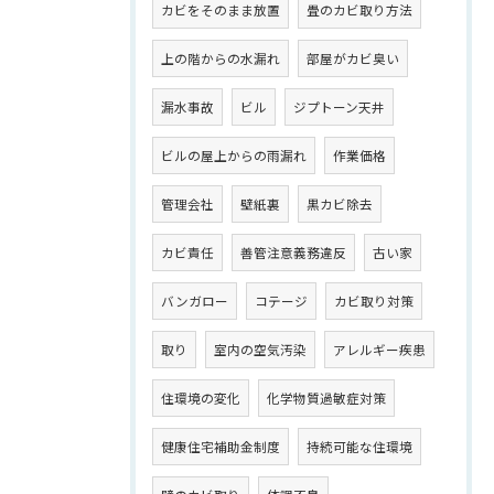
カビをそのまま放置
畳のカビ取り方法
上の階からの水漏れ
部屋がカビ臭い
漏水事故
ビル
ジプトーン天井
ビルの屋上からの雨漏れ
作業価格
管理会社
壁紙裏
黒カビ除去
カビ責任
善管注意義務違反
古い家
バンガロー
コテージ
カビ取り対策
取り
室内の空気汚染
アレルギー疾患
住環境の変化
化学物質過敏症対策
健康住宅補助金制度
持続可能な住環境