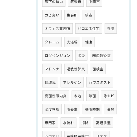
床下の匂い
筑後市
中間市
カビ臭い
集会所
萩市
オフィス事務所
ゼロエネ住宅
寺院
クレーム
大浴場
健康
ログペンジョン
肺炎
細菌感染症
マドンナ
過敏性肺炎
菌検査
住環境
アレルゲン
ハウスダスト
真菌性眼内炎
木造
除菌
除カビ
湿度管理
雨養生
梅雨時期
異臭
専門家
水漏れ
掃除
高温多湿
シロアリ
長崎県長崎市
リスク