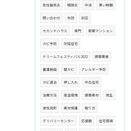
急性扁桃炎
咽頭炎
中洲
寒い時期
問い合わせ
布団
別荘
セカンドハウス
専門
新築マンション
カビ予防
欠陥住宅
ドリームフェスティバル2022
建築業者
養護施設
壁カビ
アレルギー予防
カビ退治
押し入れ
中古住宅
治療方法
高温環境
建築素材
発生
波佐見町
素材保護
取り方
デリバリーセンター
応接間
住宅環境