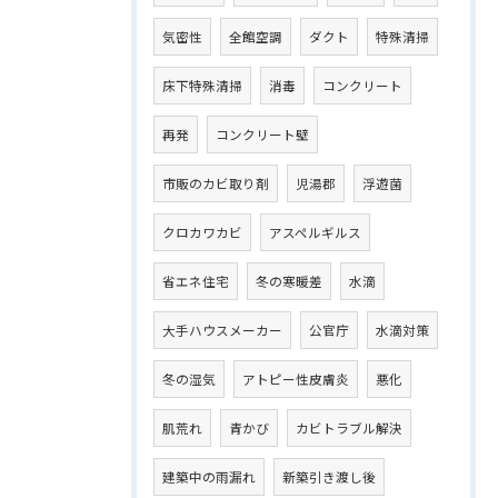
気密性
全館空調
ダクト
特殊清掃
床下特殊清掃
消毒
コンクリート
再発
コンクリート壁
市販のカビ取り剤
児湯郡
浮遊菌
クロカワカビ
アスペルギルス
省エネ住宅
冬の寒暖差
水滴
大手ハウスメーカー
公官庁
水滴対策
冬の湿気
アトピー性皮膚炎
悪化
肌荒れ
青かび
カビトラブル解決
建築中の雨漏れ
新築引き渡し後