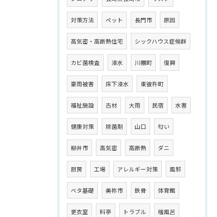
対策方法
ペット
長門市
原因
高気密・高断熱住宅
シックハウス症候群
カビ菌検査
浸水
川棚町
復興
豪雨被害
床下浸水
東彼杵町
福祉施設
古材
大雨
民宿
水害
健康対策
除菌剤
山口
匂い
柳井市
高気密
高断熱
ダニ
厨房
工場
アレルギー対策
風邪
ベタ基礎
美祢市
鉄骨
体育館
更衣室
料亭
トラブル
檜風呂