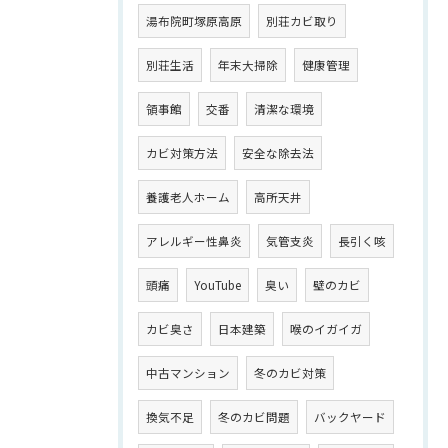
湯布院町塚原高原
別荘カビ取り
別荘生活
年末大掃除
健康管理
領事館
交番
清潔な環境
カビ対策方法
安全な除去法
養護老人ホーム
高所天井
アレルギー性鼻炎
気管支炎
長引く咳
頭痛
YouTube
臭い
壁のカビ
カビ臭さ
日本建築
喉のイガイガ
中古マンション
冬のカビ対策
換気不足
冬のカビ問題
バックヤード