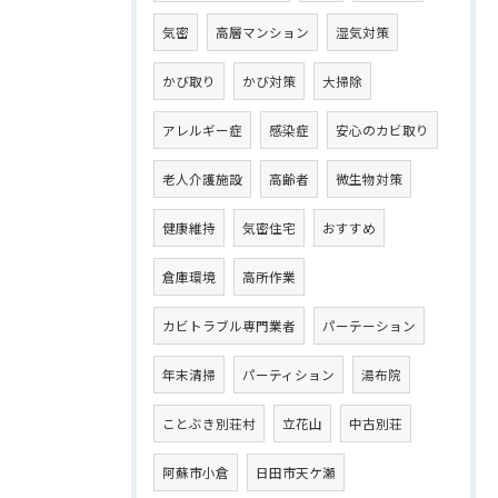
気密
高層マンション
湿気対策
かび取り
かび対策
大掃除
アレルギー症
感染症
安心のカビ取り
老人介護施設
高齢者
微生物対策
健康維持
気密住宅
おすすめ
倉庫環境
高所作業
カビトラブル専門業者
パーテーション
年末清掃
パーティション
湯布院
ことぶき別荘村
立花山
中古別荘
阿蘇市小倉
日田市天ケ瀬