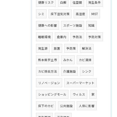
健康リスク
白癬
住空間
発生条件
シミ
床下湿気対策
高湿度
MIST
健康への影響
スポーツ施設
知識
睡眠環境
倉庫内
予防法
予防対策
発生源
放置
予防策
解決法
熊本県宇土市
みかん
カビ清掃
カビ除去方法
介護施設
シンク
リノベ―ジョン
スーパーマーケット
ショッピングモール
ウィルス
家
床下のカビ
公共施設
人体に影響