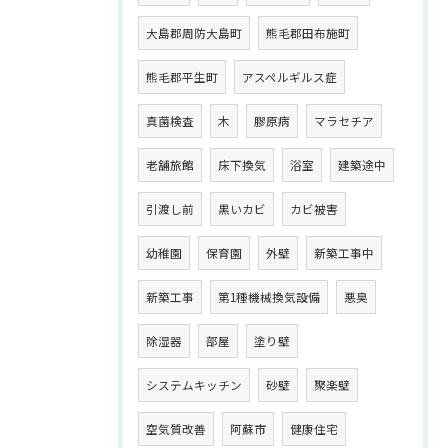
大島郡周防大島町
熊毛郡田布施町
熊毛郡平生町
アスペルギルス症
真菌検査
木
膠原病
マラセチア
老舗旅館
床下換気
浴室
建築途中
引渡し前
黒いカビ
カビ被害
幼稚園
保育園
外壁
新築工事中
新築工事
第1種機械換気設備
悪臭
除湿器
部屋
塗り壁
システムキッチン
砂壁
聚楽壁
空気質改善
阿蘇市
健康住宅