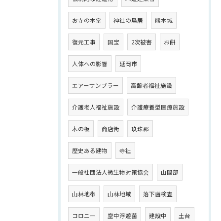
お寺の本堂
神社の鳥居
熊本城
復元工事
国宝
2次被害
お餅
人体への影響
延岡市
エアーサンプラー
高齢者福祉施設
介護老人福祉施設
介護療養型医療施設
木の板
商店街
玖珠郡
歴史ある建物
寺社
一般社団法人微生物対策協会
山間部
山林地帯
山林地域
落下菌検査
コロニー
空中浮遊菌
建設中
土台