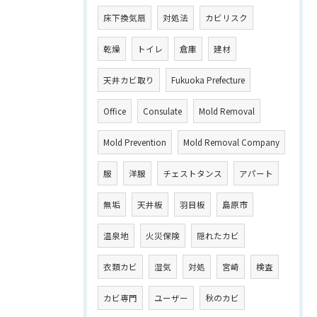
床下換気扇
対処法
カビリスク
乾燥
トイレ
倉庫
建材
天井カビ取り
Fukuoka Prefecture
Office
Consulate
Mold Removal
Mold Prevention
Mold Removal Company
服
洋服
チェストタンス
アパート
無垢
天井板
羽目板
島原市
温泉地
火災保険
隠れたカビ
衣類カビ
湿気
対処
宮崎
検査
カビ専門
ユーザー
秋のカビ