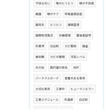
不快な匂い
喉のヒリヒリ
喉の不快感
細菌
喉のケア
呼吸器感染症
扁桃炎
ヒリヒリ
福岡空港
国際物流拠点
労働環境
豊後高田市
杵築市
日出町
カビ駆除
調査
美術館
カビの種類
汚染レベル
木の柱
腐朽菌の除去
MDF
パーチクルボード
愛着のある家具
大切な家具
工事中
ヒューマンエラー
工事スケジュール
杵島郡
白石町