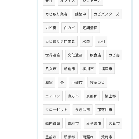
天井
オフィス
ジプトーン
カビ取り業者
建築中
カビバスターズ
カビ臭
白カビ
定期清掃
カビ取り専門業者
水虫
九州
世界遺産
文化遺産
飲食店
カビ毒
八女市
朝倉市
柳川市
福津市
和室
畳
小郡市
寝室カビ
エアコン
直方市
京都郡
築上郡
クローゼット
うきは市
那珂川市
壁内結露
嘉麻市
みやま市
宮若市
豊前市
鞍手郡
雨漏れ
荒尾市