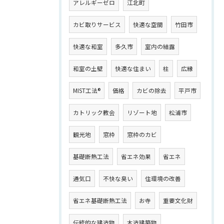
アレルギーゼロ
江北町
カビ取りサービス
快適な空間
竹田市
快適な和室
多久市
室内の結露
和室の土壁
快適な住まい
柱
広縁
MIST工法®
価格
カビの除去
平戸市
カトリック教会
リゾート地
松浦市
観光地
窓枠
窓枠のカビ
基礎断熱工法
省エネ効果
省エネ
通気口
不快な臭い
住環境の改善
省エネ基礎断熱工法
お寺
重要文化財
伝統的な建造物
木造建築物