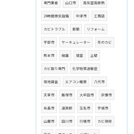
専門業者
山口市
高気密高断熱
24時間換気設備
中津市
工務店
カビトラブル
新築
リフォーム
宇部市
サーキュレーター
冬のカビ
熊本市
結露
寝室
土壁
カビ取り専門
化学物質過敏症
現地調査
エアコン暖房
八代市
天草市
飯塚市
大牟田市
宗像市
糸島市
遠賀郡
玉名市
宇城市
山鹿市
田川市
行橋市
カビ掃除