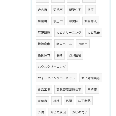
合志市
菊池市
新築住宅
湿度
菊陽町
宇土市
中央区
玄関物入
基礎断熱
カビクリーニング
カビ除去
物流倉庫
老人ホーム
長崎市
佐世保市
長崎
ZEH住宅
ハウスクリーニング
ウォークインクローゼット
カビ対策業者
食品工場
高気密高断熱住宅
宮崎市
諫早市
神社
仏閣
床下断熱
予防
カビの原因
カビの匂い