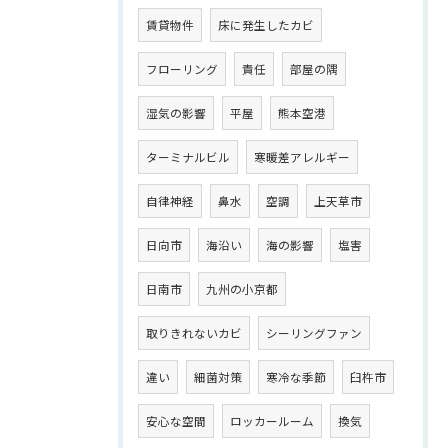
賃貸物件
床に発生したカビ
フローリング
責任
部屋の隅
湿気の影響
平屋
熊本空港
ターミナルビル
寒暖差アレルギー
自律神経
鼻水
空調
上天草市
日向市
海沿い
海の影響
塩害
日南市
九州の小京都
取りきれないカビ
シーリングファン
違い
細菌対策
寒冷な季節
臼杵市
安心な空間
ロッカールーム
換気