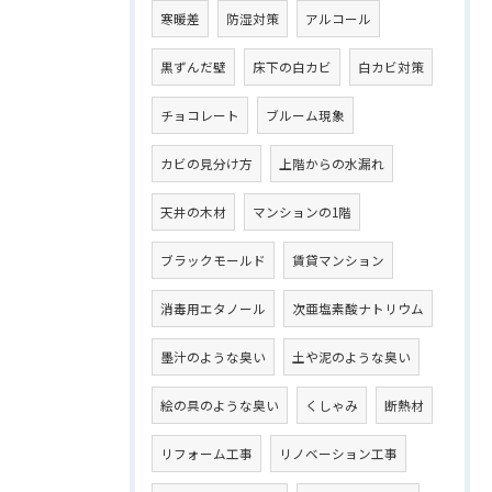
寒暖差
防湿対策
アルコール
黒ずんだ壁
床下の白カビ
白カビ対策
チョコレート
ブルーム現象
カビの見分け方
上階からの水漏れ
天井の木材
マンションの1階
ブラックモールド
賃貸マンション
消毒用エタノール
次亜塩素酸ナトリウム
墨汁のような臭い
土や泥のような臭い
絵の具のような臭い
くしゃみ
断熱材
リフォーム工事
リノベーション工事