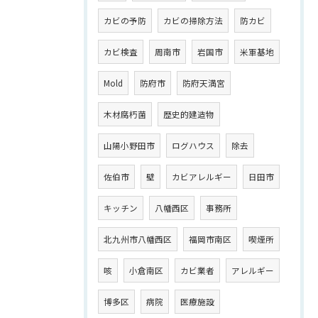
カビの予防
カビの掃除方法
防カビ
カビ検査
周南市
岩国市
米軍基地
Mold
防府市
防府天満宮
木材腐朽菌
歴史的建造物
山陽小野田市
ログハウス
除去
佐伯市
壁
カビアレルギー
日田市
キッチン
八幡西区
事務所
北九州市八幡西区
福岡市南区
喫煙所
咳
小倉南区
カビ業者
アレルギー
博多区
病院
医療施設