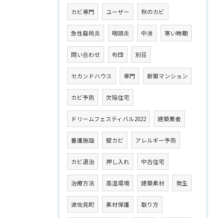
カビ専門
ユーザー
秋のカビ
急性扁桃炎
咽頭炎
中洲
寒い時期
問い合わせ
布団
別荘
セカンドハウス
専門
新築マンション
カビ予防
欠陥住宅
ドリームフェスティバル2022
建築業者
養護施設
壁カビ
アレルギー予防
カビ退治
押し入れ
中古住宅
治療方法
高温環境
建築素材
発生
波佐見町
素材保護
取り方