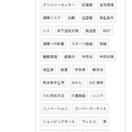
デリバリーセンター
応接間
住宅環境
健康リスク
白癬
住空間
発生条件
シミ
床下湿気対策
高湿度
MIST
健康への影響
スポーツ施設
知識
睡眠環境
倉庫内
予防法
予防対策
発生源
放置
予防策
解決法
熊本県宇土市
みかん
カビ清掃
カビ除去方法
介護施設
シンク
リノベ―ジョン
スーパーマーケット
ショッピングモール
ウィルス
家