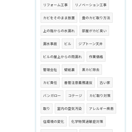
リフォーム工事
リノベーション工事
カビをそのまま放置
畳のカビ取り方法
上の階からの水漏れ
部屋がカビ臭い
漏水事故
ビル
ジプトーン天井
ビルの屋上からの雨漏れ
作業価格
管理会社
壁紙裏
黒カビ除去
カビ責任
善管注意義務違反
古い家
バンガロー
コテージ
カビ取り対策
取り
室内の空気汚染
アレルギー疾患
住環境の変化
化学物質過敏症対策