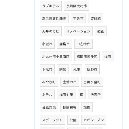
ラブホテル
長崎県大村市
夏型過敏性肺炎
宇佐市
資料館
天井のカビ
リノベーション
壁紙
小城市
鹿島市
中古物件
北九州市小倉南区
福岡市博多区
梅雨
下松市
病気
光市
嬉野市
みやき町
土壁カビ
吉野ヶ里町
ホテル
梅雨対策
雨
洗面所
台風対策
健康被害
旅館
スポーツジム
公園
カビシーズン