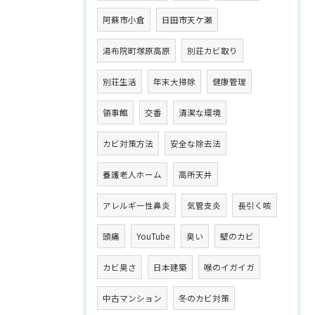
阿蘇市小倉
日田市天ケ瀬
湯布院町塚原高原
別荘カビ取り
別荘生活
年末大掃除
健康管理
領事館
交番
清潔な環境
カビ対策方法
安全な除去法
養護老人ホーム
高所天井
アレルギー性鼻炎
気管支炎
長引く咳
頭痛
YouTube
臭い
壁のカビ
カビ臭さ
日本建築
喉のイガイガ
中古マンション
冬のカビ対策