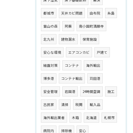
床下湿気
床下基礎断熱
解決
都城市
天井カビ問題
由布院
糸島
雷山の森
阿蘇
南小国町満願寺
北九州
建物漏水
保育施設
安心な環境
エアコンカビ
戸建て
結露対策
コンテナ
海外輸出
博多港
コンテナ輸出
苅田港
安全管理
岩国港
24時間空調
施工
古民家
清掃
税関
輸入品
海外輸出業者
木箱
北海道
札幌市
病院内
掃除機
安心