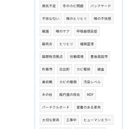
換気不足
冬のカビ問題
バックヤード
不快な匂い
喉のヒリヒリ
喉の不快感
細菌
喉のケア
呼吸器感染症
扁桃炎
ヒリヒリ
福岡空港
国際物流拠点
労働環境
豊後高田市
杵築市
日出町
カビ駆除
調査
美術館
カビの種類
汚染レベル
木の柱
腐朽菌の除去
MDF
パーチクルボード
愛着のある家具
大切な家具
工事中
ヒューマンエラー