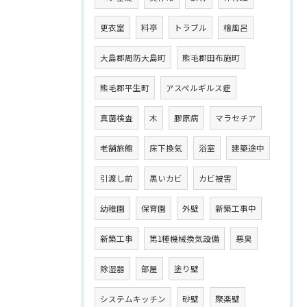
更衣室
料亭
トラブル
檜風呂
大島郡周防大島町
熊毛郡田布施町
熊毛郡平生町
アスペルギルス症
真菌検査
木
膠原病
マラセチア
老舗旅館
床下換気
浴室
建築途中
引渡し前
黒いカビ
カビ被害
幼稚園
保育園
外壁
新築工事中
新築工事
第1種機械換気設備
悪臭
除湿器
部屋
塗り壁
システムキッチン
砂壁
聚楽壁