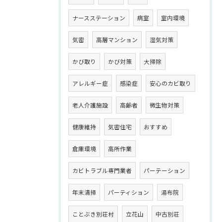
ナースステーション
病室
室内環境
気密
高層マンション
湿気対策
かび取り
かび対策
大掃除
アレルギー症
感染症
安心のカビ取り
老人介護施設
高齢者
微生物対策
健康維持
気密住宅
おすすめ
倉庫環境
高所作業
カビトラブル専門業者
パーテーション
年末清掃
パーティション
湯布院
ことぶき別荘村
立花山
中古別荘