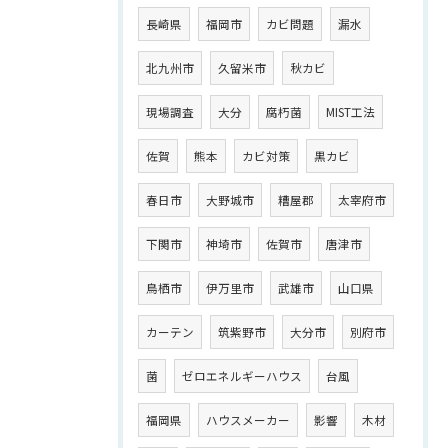
長崎県
福岡市
カビ問題
漏水
北九州市
久留米市
秋カビ
現場調査
大分
腐朽菌
MIST工法
佐賀
熊本
カビ対策
黒カビ
春日市
大野城市
糟屋郡
太宰府市
下関市
神埼市
佐賀市
唐津市
鳥栖市
伊万里市
武雄市
山口県
カーテン
筑紫野市
大分市
別府市
菌
ゼロエネルギーハウス
台風
福岡県
ハウスメーカー
影響
木材