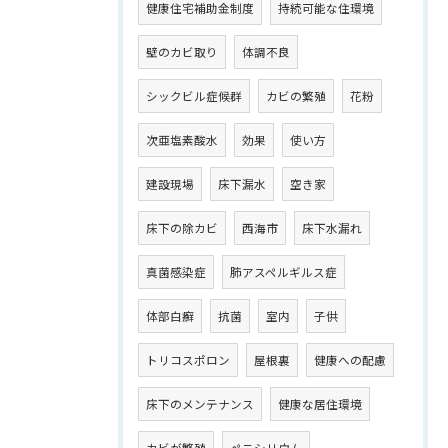
健康住宅補助金制度
持続可能な住環境
壁のカビ取り
体調不良
シックビル症候群
カビの繁殖
花粉
次亜塩素酸水
効果
使い方
建設現場
床下漏水
空き家
床下の除カビ
西海市
床下水漏れ
真菌感染症
肺アスペルギルス症
体部白癬
抗菌
室内
子供
トリコスポロン
屋根裏
健康への配慮
床下のメンテナンス
健康な居住環境