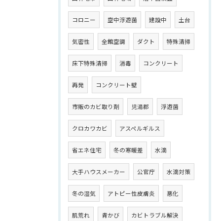
コロニー
空中浮遊菌
建設中
土台
気密性
全館空調
ダクト
特殊清掃
床下特殊清掃
消毒
コンクリート
再発
コンクリート壁
市販のカビ取り剤
児湯郡
浮遊菌
クロカワカビ
アスペルギルス
省エネ住宅
冬の寒暖差
水滴
大手ハウスメーカー
公官庁
水滴対策
冬の湿気
アトピー性皮膚炎
悪化
肌荒れ
青かび
カビトラブル解決