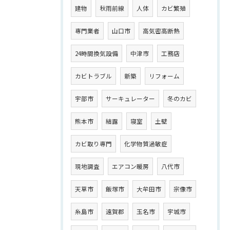
建物
秋雨前線
人体
カビ繁殖
専門業者
山口市
高気密高断熱
24時間換気設備
中津市
工務店
カビトラブル
新築
リフォーム
宇部市
サーキュレーター
冬のカビ
熊本市
結露
寝室
土壁
カビ取り専門
化学物質過敏症
現地調査
エアコン暖房
八代市
天草市
飯塚市
大牟田市
宗像市
糸島市
遠賀郡
玉名市
宇城市