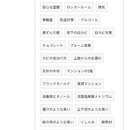
安心な空間
ロッカールーム
換気
寒暖差
防湿対策
アルコール
黒ずんだ壁
床下の白カビ
白カビ対策
チョコレート
ブルーム現象
カビの見分け方
上階からの水漏れ
天井の木材
マンションの1階
ブラックモールド
賃貸マンション
消毒用エタノール
次亜塩素酸ナトリウム
墨汁のような臭い
土や泥のような臭い
絵の具のような臭い
くしゃみ
断熱材