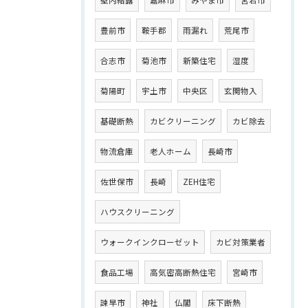
壁内結露
嘉麻市
みやま市
宮若市
豊前市
鞍手郡
雨漏れ
荒尾市
合志市
菊池市
新築住宅
湿度
菊陽町
宇土市
中央区
玄関物入
基礎断熱
カビクリーニング
カビ除去
物流倉庫
老人ホーム
長崎市
佐世保市
長崎
ZEH住宅
ハウスクリーニング
ウォークインクローゼット
カビ対策業者
食品工場
高気密高断熱住宅
宮崎市
諫早市
神社
仏閣
床下断熱