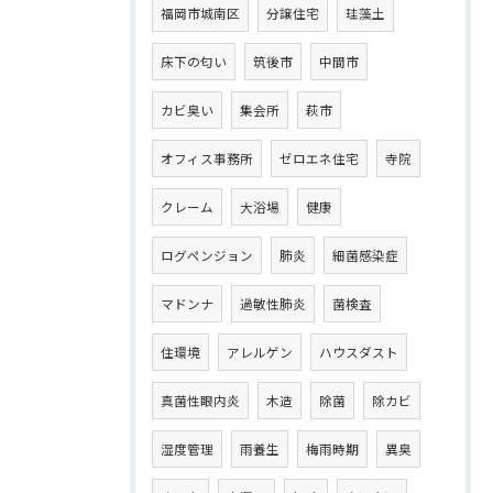
福岡市城南区
分譲住宅
珪藻土
床下の匂い
筑後市
中間市
カビ臭い
集会所
萩市
オフィス事務所
ゼロエネ住宅
寺院
クレーム
大浴場
健康
ログペンジョン
肺炎
細菌感染症
マドンナ
過敏性肺炎
菌検査
住環境
アレルゲン
ハウスダスト
真菌性眼内炎
木造
除菌
除カビ
湿度管理
雨養生
梅雨時期
異臭