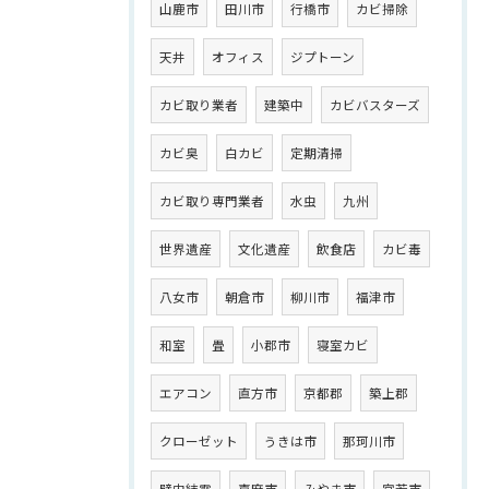
山鹿市
田川市
行橋市
カビ掃除
天井
オフィス
ジプトーン
カビ取り業者
建築中
カビバスターズ
カビ臭
白カビ
定期清掃
カビ取り専門業者
水虫
九州
世界遺産
文化遺産
飲食店
カビ毒
八女市
朝倉市
柳川市
福津市
和室
畳
小郡市
寝室カビ
エアコン
直方市
京都郡
築上郡
クローゼット
うきは市
那珂川市