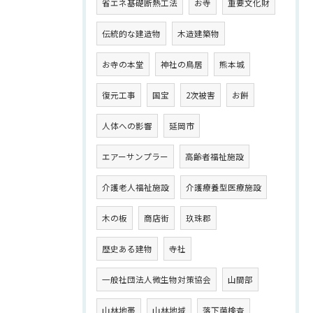
省エネ基礎断熱工法
お寺
重要文化財
伝統的な建造物
木造建築物
お寺の本堂
神社の鳥居
熊本城
復元工事
国宝
2次被害
お餅
人体への影響
延岡市
エアーサンプラー
高齢者福祉施設
介護老人福祉施設
介護療養型医療施設
木の板
商店街
玖珠郡
歴史ある建物
寺社
一般社団法人微生物対策協会
山間部
山林地帯
山林地域
落下菌検査