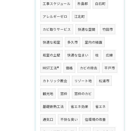
工事スケジュール
杵島郡
白石町
アレルギーゼロ
江北町
カビ取りサービス
快適な空間
竹田市
快適な和室
多久市
室内の結露
和室の土壁
快適な住まい
柱
広縁
MIST工法®
価格
カビの除去
平戸市
カトリック教会
リゾート地
松浦市
観光地
窓枠
窓枠のカビ
基礎断熱工法
省エネ効果
省エネ
通気口
不快な臭い
住環境の改善