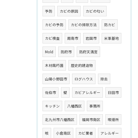
予防
カビの原因
カビの匂い
カビの予防
カビの掃除方法
防カビ
カビ検査
周南市
岩国市
米軍基地
Mold
防府市
防府天満宮
木材腐朽菌
歴史的建造物
山陽小野田市
ログハウス
除去
佐伯市
壁
カビアレルギー
日田市
キッチン
八幡西区
事務所
北九州市八幡西区
福岡市南区
喫煙所
咳
小倉南区
カビ業者
アレルギー