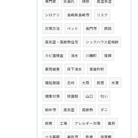
専門家
水漏れ
掃除
高温多湿
シロアリ
長崎県長崎市
リスク
対策方法
ペット
長門市
原因
高気密・高断熱住宅
シックハウス症候群
カビ菌検査
浸水
川棚町
復興
豪雨被害
床下浸水
東彼杵町
福祉施設
古材
大雨
民宿
水害
健康対策
除菌剤
山口
匂い
柳井市
高気密
高断熱
ダニ
厨房
工場
アレルギー対策
風邪
ベタ基礎
美祢市
鉄骨
体育館