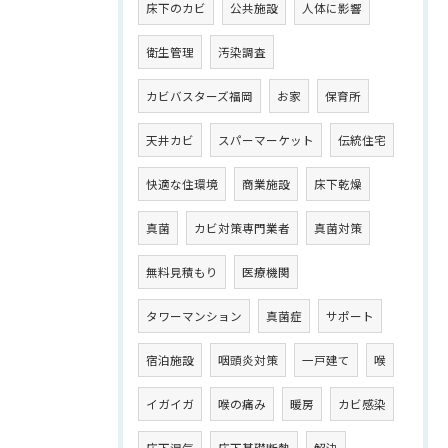
床下のカビ
公共施設
人体に影響
衛生管理
汚染調査
カビバスターズ福岡
お家
保育所
天井カビ
スパーマーケット
伝統住宅
快適な住環境
商業施設
床下乾燥
真菌
カビ対策専門業者
真菌対策
無料見積もり
医療機関
タワーマンション
真菌症
サポート
宿泊施設
咽頭炎対策
一戸建て
喉
イガイガ
喉の痛み
暖房
カビ感染