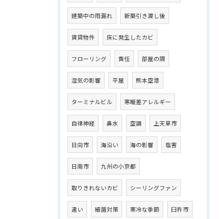
建築中の雨漏れ
新築引き渡し後
賃貸物件
床に発生したカビ
フローリング
責任
部屋の隅
湿気の影響
平屋
熊本空港
ターミナルビル
寒暖差アレルギー
自律神経
鼻水
空調
上天草市
日向市
海沿い
海の影響
塩害
日南市
九州の小京都
取りきれないカビ
シーリングファン
違い
細菌対策
寒冷な季節
臼杵市