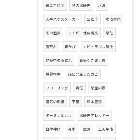
省エネ住宅
冬の寒暖差
水滴
大手ハウスメーカー
公官庁
水滴対策
冬の湿気
アトピー性皮膚炎
悪化
肌荒れ
青かび
カビトラブル解決
建築中の雨漏れ
新築引き渡し後
賃貸物件
床に発生したカビ
フローリング
責任
部屋の隅
湿気の影響
平屋
熊本空港
ターミナルビル
寒暖差アレルギー
自律神経
鼻水
空調
上天草市