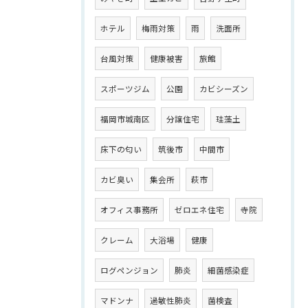
ホテル
梅雨対策
雨
洗面所
台風対策
健康被害
旅館
スポーツジム
公園
カビシーズン
福岡市城南区
分譲住宅
珪藻土
床下の匂い
筑後市
中間市
カビ臭い
集会所
萩市
オフィス事務所
ゼロエネ住宅
寺院
クレーム
大浴場
健康
ログペンジョン
肺炎
細菌感染症
マドンナ
過敏性肺炎
菌検査