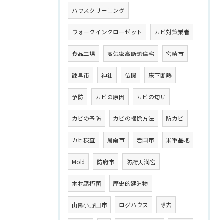
ハウスクリーニング
ウォークインクローゼット
カビ対策業者
食品工場
高気密高断熱住宅
宮崎市
諫早市
神社
仏閣
床下断熱
予防
カビの原因
カビの匂い
カビの予防
カビの掃除方法
防カビ
カビ検査
周南市
岩国市
米軍基地
Mold
防府市
防府天満宮
木材腐朽菌
歴史的建造物
山陽小野田市
ログハウス
除去