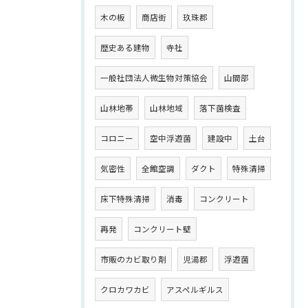
木の板
商店街
玖珠郡
歴史ある建物
寺社
一般社団法人微生物対策協会
山間部
山林地帯
山林地域
落下菌検査
コロニー
空中浮遊菌
建設中
土台
気密性
全館空調
ダクト
特殊清掃
床下特殊清掃
消毒
コンクリート
再発
コンクリート壁
市販のカビ取り剤
児湯郡
浮遊菌
クロカワカビ
アスペルギルス