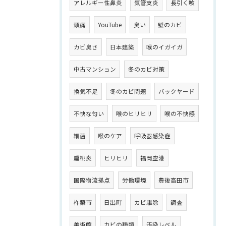
アレルギー性鼻炎
気管支炎
長引く咳
頭痛
YouTube
臭い
壁のカビ
カビ臭さ
日本建築
喉のイガイガ
中古マンション
冬のカビ対策
換気不足
冬のカビ問題
バックヤード
不快な匂い
喉のヒリヒリ
喉の不快感
細菌
喉のケア
呼吸器感染症
扁桃炎
ヒリヒリ
福岡空港
国際物流拠点
労働環境
豊後高田市
杵築市
日出町
カビ駆除
調査
美術館
カビの種類
汚染レベル