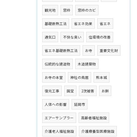
観光地
窓枠
窓枠のカビ
基礎断熱工法
省エネ効果
省エネ
通気口
不快な臭い
住環境の改善
省エネ基礎断熱工法
お寺
重要文化財
伝統的な建造物
木造建築物
お寺の本堂
神社の鳥居
熊本城
復元工事
国宝
2次被害
お餅
人体への影響
延岡市
エアーサンプラー
高齢者福祉施設
介護老人福祉施設
介護療養型医療施設