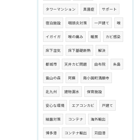
タワーマンション
真菌症
サポート
宿泊施設
咽頭炎対策
一戸建て
喉
イガイガ
喉の痛み
暖房
カビ感染
床下湿気
床下基礎断熱
解決
都城市
天井カビ問題
由布院
糸島
雷山の森
阿蘇
南小国町満願寺
北九州
建物漏水
保育施設
安心な環境
エアコンカビ
戸建て
結露対策
コンテナ
海外輸出
博多港
コンテナ輸出
苅田港