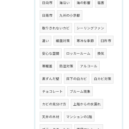
日向市
海沿い
海の影響
塩害
日南市
九州の小京都
取りきれないカビ
シーリングファン
違い
細菌対策
寒冷な季節
臼杵市
安心な空間
ロッカールーム
換気
寒暖差
防湿対策
アルコール
黒ずんだ壁
床下の白カビ
白カビ対策
チョコレート
ブルーム現象
カビの見分け方
上階からの水漏れ
天井の木材
マンションの1階