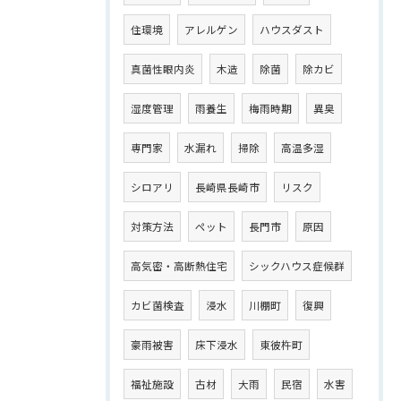
住環境
アレルゲン
ハウスダスト
真菌性眼内炎
木造
除菌
除カビ
湿度管理
雨養生
梅雨時期
異臭
専門家
水漏れ
掃除
高温多湿
シロアリ
長崎県長崎市
リスク
対策方法
ペット
長門市
原因
高気密・高断熱住宅
シックハウス症候群
カビ菌検査
浸水
川棚町
復興
豪雨被害
床下浸水
東彼杵町
福祉施設
古材
大雨
民宿
水害