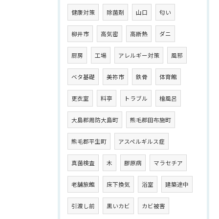
健康対策
除菌剤
山口
匂い
柳井市
高気密
高断熱
ダニ
厨房
工場
アレルギー対策
風邪
ベタ基礎
美祢市
鉄骨
体育館
更衣室
料亭
トラブル
檜風呂
大島郡周防大島町
熊毛郡田布施町
熊毛郡平生町
アスペルギルス症
真菌検査
木
膠原病
マラセチア
老舗旅館
床下換気
浴室
建築途中
引渡し前
黒いカビ
カビ被害