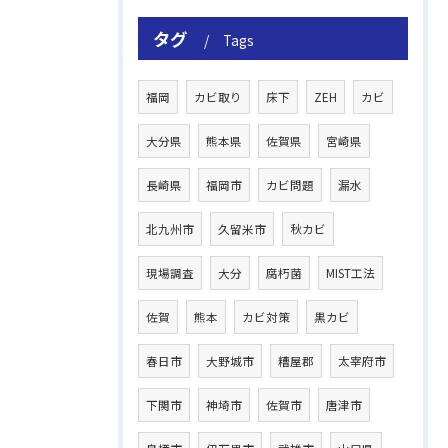
タグ
Tags
福岡
カビ取り
床下
ZEH
カビ
大分県
熊本県
佐賀県
宮崎県
長崎県
福岡市
カビ問題
漏水
北九州市
久留米市
秋カビ
現場調査
大分
腐朽菌
MIST工法
佐賀
熊本
カビ対策
黒カビ
春日市
大野城市
糟屋郡
太宰府市
下関市
神埼市
佐賀市
唐津市