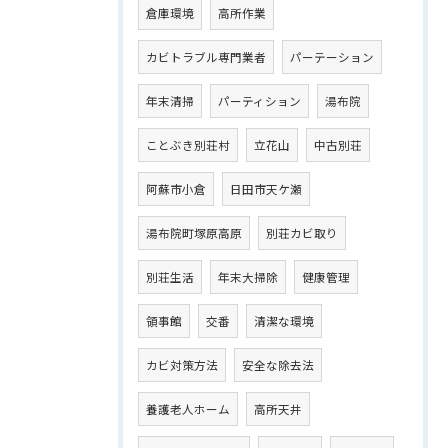
倉庫環境
高所作業
カビトラブル専門業者
パーテーション
年末清掃
パーティション
湯布院
ことぶき別荘村
立花山
中古別荘
阿蘇市小倉
日田市天ケ瀬
湯布院町塚原高原
別荘カビ取り
別荘生活
年末大掃除
健康管理
領事館
交番
清潔な環境
カビ対策方法
安全な除去法
養護老人ホーム
高所天井