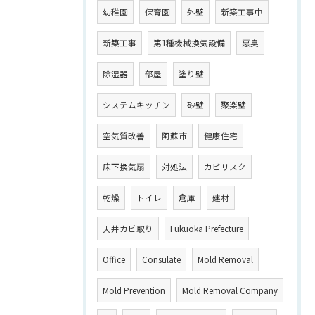
幼稚園
保育園
外壁
新築工事中
新築工事
第1種機械換気設備
悪臭
除湿器
部屋
塗り壁
システムキッチン
砂壁
聚楽壁
空気質改善
阿蘇市
健康住宅
床下換気扇
対処法
カビリスク
乾燥
トイレ
倉庫
建材
天井カビ取り
Fukuoka Prefecture
Office
Consulate
Mold Removal
Mold Prevention
Mold Removal Company