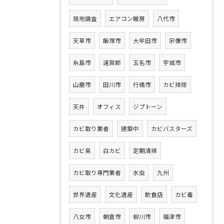
現地調査
エアコン暖房
八代市
天草市
飯塚市
大牟田市
宗像市
糸島市
遠賀郡
玉名市
宇城市
山鹿市
田川市
行橋市
カビ掃除
天井
オフィス
ジプトーン
カビ取り業者
建築中
カビバスターズ
カビ臭
白カビ
定期清掃
カビ取り専門業者
水虫
九州
世界遺産
文化遺産
飲食店
カビ毒
八女市
朝倉市
柳川市
福津市