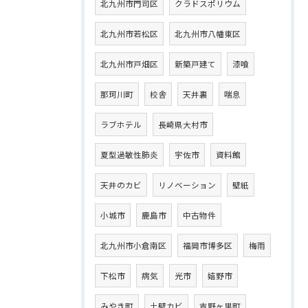
北九州市門司区
クラドスポリウム
北九州市若松区
北九州市八幡東区
北九州市戸畑区
新築戸建て
漆喰
那珂川町
校舎
天井裏
喘息
ラブホテル
長崎県大村市
夏型過敏性肺炎
宇佐市
資料館
天井のカビ
リノベーション
壁紙
小城市
鹿島市
中古物件
北九州市小倉南区
福岡市博多区
梅雨
下松市
病気
光市
嬉野市
みやき町
土壁カビ
吉野ヶ里町