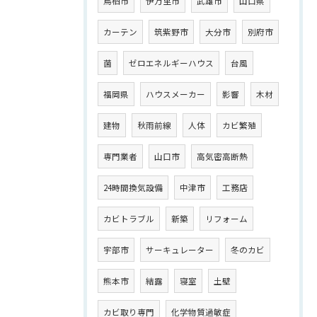
鳥栖市
伊万里市
武雄市
山口県
カーテン
筑紫野市
大分市
別府市
菌
ゼロエネルギーハウス
台風
福岡県
ハウスメーカー
影響
木材
建物
秋雨前線
人体
カビ繁殖
専門業者
山口市
高気密高断熱
24時間換気設備
中津市
工務店
カビトラブル
新築
リフォーム
宇部市
サーキュレーター
冬のカビ
熊本市
結露
寝室
土壁
カビ取り専門
化学物質過敏症