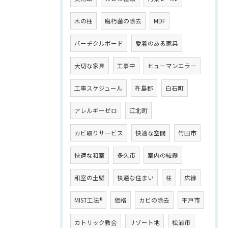
木の柱
腐朽菌の除去
MDF
パーチクルボード
愛着のある家具
大切な家具
工事中
ヒューマンエラー
工事スケジュール
杵島郡
白石町
アレルギーゼロ
江北町
カビ取りサービス
快適な空間
竹田市
快適な和室
多久市
室内の結露
和室の土壁
快適な住まい
柱
広縁
MIST工法®
価格
カビの除去
平戸市
カトリック教会
リゾート地
松浦市