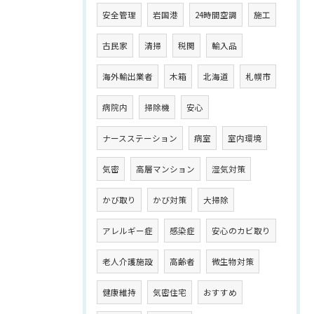
安全管理
岩国港
24時間空調
施工
古民家
清掃
税関
輸入品
海外輸出業者
木箱
北海道
札幌市
病院内
掃除機
安心
ナースステーション
病室
室内環境
気密
高層マンション
湿気対策
かび取り
かび対策
大掃除
アレルギー症
感染症
安心のカビ取り
老人介護施設
高齢者
微生物対策
健康維持
気密住宅
おすすめ