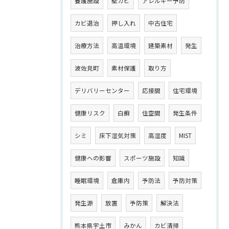
養護施設
壁カビ
アレルギー予防
カビ退治
押し入れ
中古住宅
治療方法
高温環境
建築素材
発生
波佐見町
素材保護
取り方
デリバリーセンター
応接間
住宅環境
健康リスク
白癬
住空間
発生条件
シミ
床下湿気対策
高湿度
MIST
健康への影響
スポーツ施設
知識
睡眠環境
倉庫内
予防法
予防対策
発生源
放置
予防策
解決法
熊本県宇土市
みかん
カビ清掃