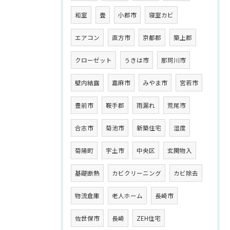
和室
畳
小郡市
寝室カビ
エアコン
直方市
京都郡
築上郡
クローゼット
うきは市
那珂川市
壁内結露
嘉麻市
みやま市
宮若市
豊前市
鞍手郡
雨漏れ
荒尾市
合志市
菊池市
新築住宅
湿度
菊陽町
宇土市
中央区
玄関物入
基礎断熱
カビクリーニング
カビ除去
物流倉庫
老人ホーム
長崎市
佐世保市
長崎
ZEH住宅