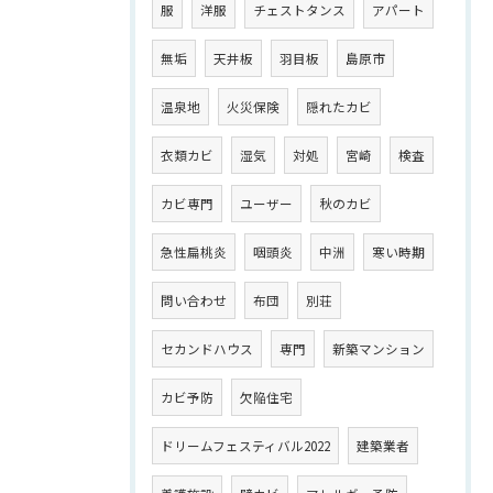
服
洋服
チェストタンス
アパート
無垢
天井板
羽目板
島原市
温泉地
火災保険
隠れたカビ
衣類カビ
湿気
対処
宮崎
検査
カビ専門
ユーザー
秋のカビ
急性扁桃炎
咽頭炎
中洲
寒い時期
問い合わせ
布団
別荘
セカンドハウス
専門
新築マンション
カビ予防
欠陥住宅
ドリームフェスティバル2022
建築業者