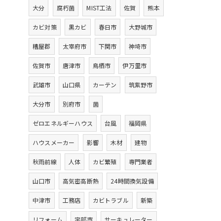
大分
腐朽菌
MIST工法
佐賀
熊本
カビ対策
黒カビ
春日市
大野城市
糟屋郡
太宰府市
下関市
神埼市
佐賀市
唐津市
鳥栖市
伊万里市
武雄市
山口県
カーテン
筑紫野市
大分市
別府市
菌
ゼロエネルギーハウス
台風
福岡県
ハウスメーカー
影響
木材
建物
秋雨前線
人体
カビ繁殖
専門業者
山口市
高気密高断熱
24時間換気設備
中津市
工務店
カビトラブル
新築
リフォーム
宇部市
サーキュレーター