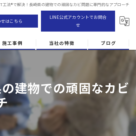
IST工法®で解決！長崎県の建物での頑固なカビ問題に専門的なアプローチ
LINE公式アカウントでお問合
わせはこちら
せ
施工事例
当社の特徴
ブログ
カビ除去
防カビ
県の建物での頑固なカビ
カビ専門
チ
ZEH住宅
カビ検査