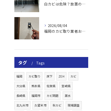
白カビは危険？放置のリスクと取り方
2026/08/04
福岡のカビ取り業者おすすめの選び方と費用
タグ
Tags
福岡
カビ取り
床下
ZEH
カビ
大分県
熊本県
佐賀県
宮崎県
長崎県
福岡市
カビ問題
漏水
北九州市
久留米市
秋カビ
現場調査