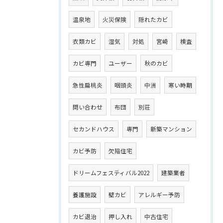
温泉地
火災保険
隠れたカビ
衣類カビ
湿気
対処
宮崎
検査
カビ専門
ユーザー
秋のカビ
急性扁桃炎
咽頭炎
中洲
寒い時期
問い合わせ
布団
別荘
セカンドハウス
専門
新築マンション
カビ予防
欠陥住宅
ドリームフェスティバル2022
建築業者
養護施設
壁カビ
アレルギー予防
カビ退治
押し入れ
中古住宅