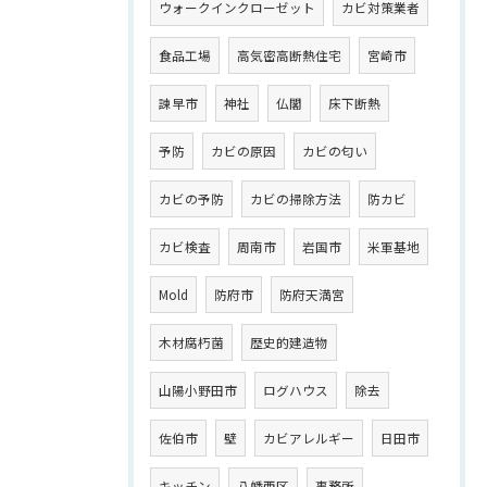
ウォークインクローゼット
カビ対策業者
食品工場
高気密高断熱住宅
宮崎市
諫早市
神社
仏閣
床下断熱
予防
カビの原因
カビの匂い
カビの予防
カビの掃除方法
防カビ
カビ検査
周南市
岩国市
米軍基地
Mold
防府市
防府天満宮
木材腐朽菌
歴史的建造物
山陽小野田市
ログハウス
除去
佐伯市
壁
カビアレルギー
日田市
キッチン
八幡西区
事務所