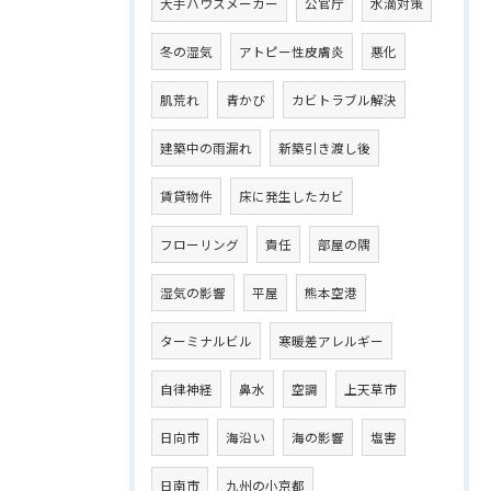
大手ハウスメーカー
公官庁
水滴対策
冬の湿気
アトピー性皮膚炎
悪化
肌荒れ
青かび
カビトラブル解決
建築中の雨漏れ
新築引き渡し後
賃貸物件
床に発生したカビ
フローリング
責任
部屋の隅
湿気の影響
平屋
熊本空港
ターミナルビル
寒暖差アレルギー
自律神経
鼻水
空調
上天草市
日向市
海沿い
海の影響
塩害
日南市
九州の小京都