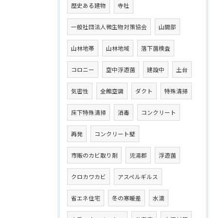
歴史ある建物
寺社
一般社団法人微生物対策協会
山間部
山林地帯
山林地域
落下菌検査
コロニー
空中浮遊菌
建設中
土台
気密性
全館空調
ダクト
特殊清掃
床下特殊清掃
消毒
コンクリート
再発
コンクリート壁
市販のカビ取り剤
児湯郡
浮遊菌
クロカワカビ
アスペルギルス
省エネ住宅
冬の寒暖差
水滴