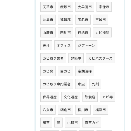
天草市
飯塚市
大牟田市
宗像市
糸島市
遠賀郡
玉名市
宇城市
山鹿市
田川市
行橋市
カビ掃除
天井
オフィス
ジプトーン
カビ取り業者
建築中
カビバスターズ
カビ臭
白カビ
定期清掃
カビ取り専門業者
水虫
九州
世界遺産
文化遺産
飲食店
カビ毒
八女市
朝倉市
柳川市
福津市
和室
畳
小郡市
寝室カビ