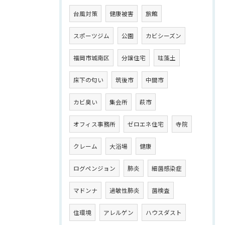
台風対策
健康被害
旅館
スポーツジム
公園
カビシーズン
福岡市城南区
分譲住宅
珪藻土
床下の匂い
筑後市
中間市
カビ臭い
集会所
萩市
オフィス事務所
ゼロエネ住宅
寺院
クレーム
大浴場
健康
ログペンジョン
肺炎
細菌感染症
マドンナ
過敏性肺炎
菌検査
住環境
アレルゲン
ハウスダスト