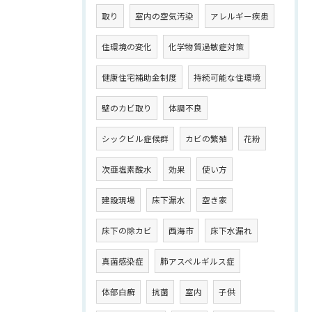
取り
室内の空気汚染
アレルギー疾患
住環境の変化
化学物質過敏症対策
健康住宅補助金制度
持続可能な住環境
壁のカビ取り
体調不良
シックビル症候群
カビの繁殖
花粉
次亜塩素酸水
効果
使い方
建設現場
床下漏水
空き家
床下の除カビ
西海市
床下水漏れ
真菌感染症
肺アスペルギルス症
体部白癬
抗菌
室内
子供