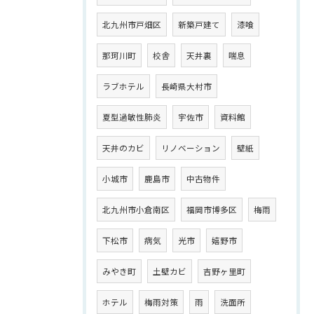
北九州市戸畑区
新築戸建て
漆喰
那珂川町
校舎
天井裏
喘息
ラブホテル
長崎県大村市
夏型過敏性肺炎
宇佐市
資料館
天井のカビ
リノベーション
壁紙
小城市
鹿島市
中古物件
北九州市小倉南区
福岡市博多区
梅雨
下松市
病気
光市
嬉野市
みやき町
土壁カビ
吉野ヶ里町
ホテル
梅雨対策
雨
洗面所