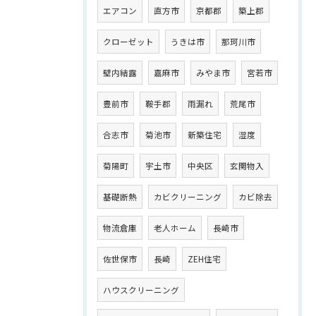
エアコン
直方市
京都郡
築上郡
クローゼット
うきは市
那珂川市
壁内結露
嘉麻市
みやま市
宮若市
豊前市
鞍手郡
雨漏れ
荒尾市
合志市
菊池市
新築住宅
湿度
菊陽町
宇土市
中央区
玄関物入
基礎断熱
カビクリーニング
カビ除去
物流倉庫
老人ホーム
長崎市
佐世保市
長崎
ZEH住宅
ハウスクリーニング