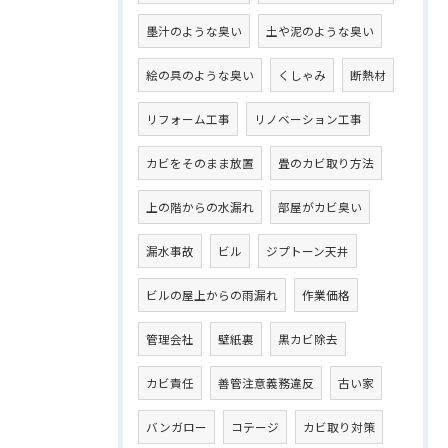
墨汁のような臭い
土や泥のような臭い
絵の具のような臭い
くしゃみ
断熱材
リフォーム工事
リノベーション工事
カビをそのまま放置
畳のカビ取り方法
上の階からの水漏れ
部屋がカビ臭い
漏水事故
ビル
ジプトーン天井
ビルの屋上からの雨漏れ
作業価格
管理会社
壁紙裏
黒カビ除去
カビ責任
善管注意義務違反
古い家
バンガロー
コテージ
カビ取り対策