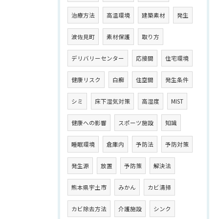
治療方法
高温環境
建築素材
発生
波佐見町
素材保護
取り方
デリバリーセンター
応接間
住宅環境
健康リスク
白癬
住空間
発生条件
シミ
床下湿気対策
高湿度
MIST
健康への影響
スポーツ施設
知識
睡眠環境
倉庫内
予防法
予防対策
発生源
放置
予防策
解決法
熊本県宇土市
みかん
カビ清掃
カビ除去方法
介護施設
シンク