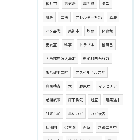
柳井市
高気密
高断熱
ダニ
厨房
工場
アレルギー対策
風邪
ベタ基礎
美祢市
鉄骨
体育館
更衣室
料亭
トラブル
檜風呂
大島郡周防大島町
熊毛郡田布施町
熊毛郡平生町
アスペルギルス症
真菌検査
木
膠原病
マラセチア
老舗旅館
床下換気
浴室
建築途中
引渡し前
黒いカビ
カビ被害
幼稚園
保育園
外壁
新築工事中