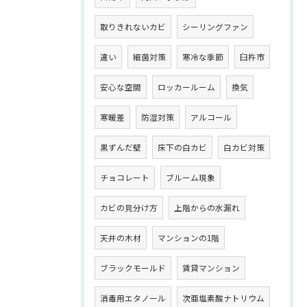
取りきれないカビ
シーリングファン
違い
細菌対策
寒冷な季節
臼杵市
安心な空間
ロッカールーム
換気
寒暖差
防湿対策
アルコール
黒ずんだ壁
床下の白カビ
白カビ対策
チョコレート
ブルーム現象
カビの見分け方
上階からの水漏れ
天井の木材
マンションの1階
ブラックモールド
賃貸マンション
消毒用エタノール
次亜塩素酸ナトリウム