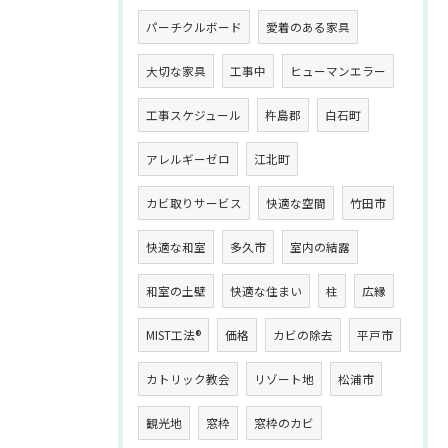
パーチクルボード
愛着のある家具
大切な家具
工事中
ヒューマンエラー
工事スケジュール
杵島郡
白石町
アレルギーゼロ
江北町
カビ取りサービス
快適な空間
竹田市
快適な和室
多久市
室内の結露
和室の土壁
快適な住まい
柱
広縁
MIST工法®
価格
カビの除去
平戸市
カトリック教会
リゾート地
松浦市
観光地
窓枠
窓枠のカビ