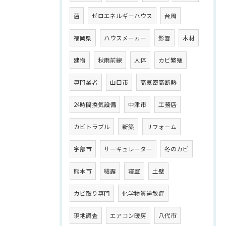
菌
ゼロエネルギーハウス
台風
福岡県
ハウスメーカー
影響
木材
建物
秋雨前線
人体
カビ繁殖
専門業者
山口市
高気密高断熱
24時間換気設備
中津市
工務店
カビトラブル
新築
リフォーム
宇部市
サーキュレーター
冬のカビ
熊本市
結露
寝室
土壁
カビ取り専門
化学物質過敏症
現地調査
エアコン暖房
八代市