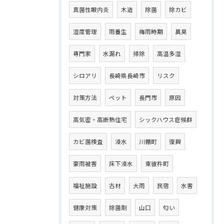
真菌性眼内炎
木造
除菌
除カビ
湿度管理
雨養生
梅雨時期
異臭
専門家
水漏れ
掃除
高温多湿
シロアリ
長崎県長崎市
リスク
対策方法
ペット
長門市
原因
高気密・高断熱住宅
シックハウス症候群
カビ菌検査
浸水
川棚町
復興
豪雨被害
床下浸水
東彼杵町
福祉施設
古材
大雨
民宿
水害
健康対策
除菌剤
山口
匂い