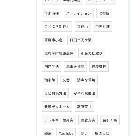
年末清掃
パーティション
湯布院
ことぶき別荘村
立花山
中古別荘
阿蘇市小倉
日田市天ケ瀬
湯布院町塚原高原
別荘カビ取り
別荘生活
年末大掃除
健康管理
領事館
交番
清潔な環境
カビ対策方法
安全な除去法
養護老人ホーム
高所天井
アレルギー性鼻炎
気管支炎
長引く咳
頭痛
YouTube
臭い
壁のカビ