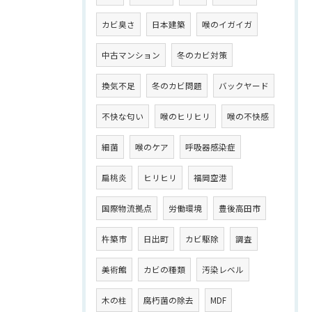
カビ臭さ
日本建築
喉のイガイガ
中古マンション
冬のカビ対策
換気不足
冬のカビ問題
バックヤード
不快な匂い
喉のヒリヒリ
喉の不快感
細菌
喉のケア
呼吸器感染症
扁桃炎
ヒリヒリ
福岡空港
国際物流拠点
労働環境
豊後高田市
杵築市
日出町
カビ駆除
調査
美術館
カビの種類
汚染レベル
木の柱
腐朽菌の除去
MDF