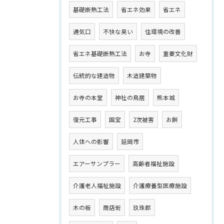
基礎断熱工法
省エネ効果
省エネ
通気口
不快な臭い
住環境の改善
省エネ基礎断熱工法
お寺
重要文化財
伝統的な建造物
木造建築物
お寺の本堂
神社の鳥居
熊本城
復元工事
国宝
2次被害
お餅
人体への影響
延岡市
エアーサンプラー
高齢者福祉施設
介護老人福祉施設
介護療養型医療施設
木の板
商店街
玖珠郡