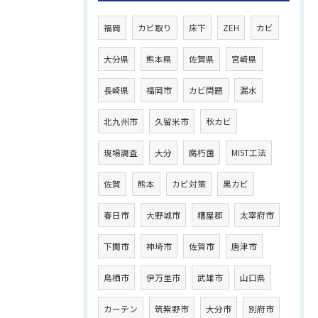
福岡
カビ取り
床下
ZEH
カビ
大分県
熊本県
佐賀県
宮崎県
長崎県
福岡市
カビ問題
漏水
北九州市
久留米市
秋カビ
現場調査
大分
腐朽菌
MIST工法
佐賀
熊本
カビ対策
黒カビ
春日市
大野城市
糟屋郡
太宰府市
下関市
神埼市
佐賀市
唐津市
鳥栖市
伊万里市
武雄市
山口県
カーテン
筑紫野市
大分市
別府市