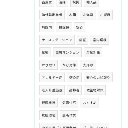
古民家
清掃
税関
輸入品
海外輸出業者
木箱
北海道
札幌市
病院内
掃除機
安心
ナースステーション
病室
室内環境
気密
高層マンション
湿気対策
かび取り
かび対策
大掃除
アレルギー症
感染症
安心のカビ取り
老人介護施設
高齢者
微生物対策
健康維持
気密住宅
おすすめ
倉庫環境
高所作業
カビトラブル専門業者
パーテーション