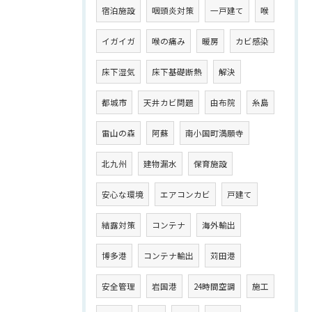
宿泊施設
咽頭炎対策
一戸建て
喉
イガイガ
喉の痛み
暖房
カビ感染
床下湿気
床下基礎断熱
解決
都城市
天井カビ問題
由布院
糸島
雷山の森
阿蘇
南小国町満願寺
北九州
建物漏水
保育施設
安心な環境
エアコンカビ
戸建て
結露対策
コンテナ
海外輸出
博多港
コンテナ輸出
苅田港
安全管理
岩国港
24時間空調
施工