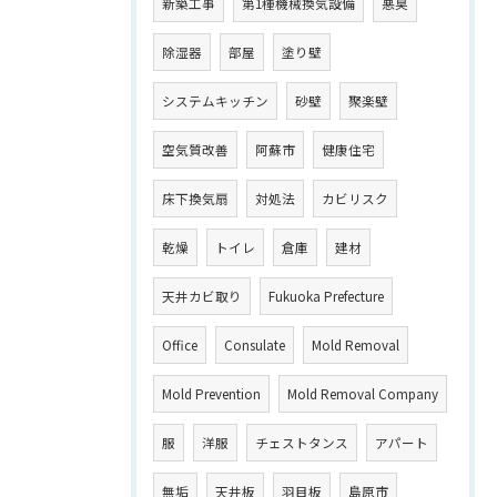
新築工事
第1種機械換気設備
悪臭
除湿器
部屋
塗り壁
システムキッチン
砂壁
聚楽壁
空気質改善
阿蘇市
健康住宅
床下換気扇
対処法
カビリスク
乾燥
トイレ
倉庫
建材
天井カビ取り
Fukuoka Prefecture
Office
Consulate
Mold Removal
Mold Prevention
Mold Removal Company
服
洋服
チェストタンス
アパート
無垢
天井板
羽目板
島原市