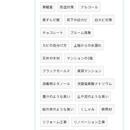
寒暖差
防湿対策
アルコール
黒ずんだ壁
床下の白カビ
白カビ対策
チョコレート
ブルーム現象
カビの見分け方
上階からの水漏れ
天井の木材
マンションの1階
ブラックモールド
賃貸マンション
消毒用エタノール
次亜塩素酸ナトリウム
墨汁のような臭い
土や泥のような臭い
絵の具のような臭い
くしゃみ
断熱材
リフォーム工事
リノベーション工事