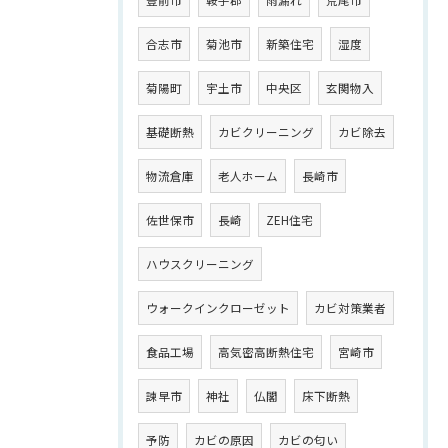
合志市
菊池市
新築住宅
湿度
菊陽町
宇土市
中央区
玄関物入
基礎断熱
カビクリーニング
カビ除去
物流倉庫
老人ホーム
長崎市
佐世保市
長崎
ZEH住宅
ハウスクリーニング
ウォークインクローゼット
カビ対策業者
食品工場
高気密高断熱住宅
宮崎市
諫早市
神社
仏閣
床下断熱
予防
カビの原因
カビの匂い