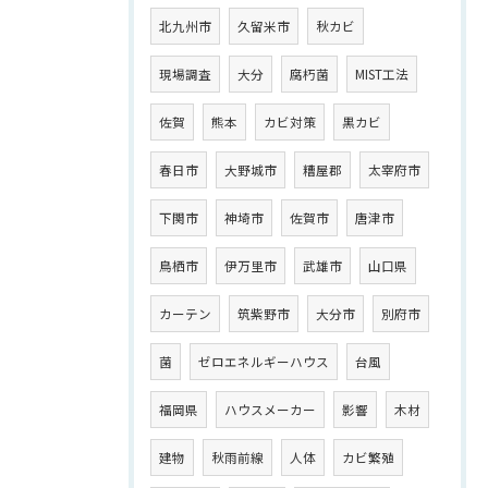
北九州市
久留米市
秋カビ
現場調査
大分
腐朽菌
MIST工法
佐賀
熊本
カビ対策
黒カビ
春日市
大野城市
糟屋郡
太宰府市
下関市
神埼市
佐賀市
唐津市
鳥栖市
伊万里市
武雄市
山口県
カーテン
筑紫野市
大分市
別府市
菌
ゼロエネルギーハウス
台風
福岡県
ハウスメーカー
影響
木材
建物
秋雨前線
人体
カビ繁殖