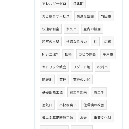
アレルギーゼロ
江北町
カビ取りサービス
快適な空間
竹田市
快適な和室
多久市
室内の結露
和室の土壁
快適な住まい
柱
広縁
MIST工法®
価格
カビの除去
平戸市
カトリック教会
リゾート地
松浦市
観光地
窓枠
窓枠のカビ
基礎断熱工法
省エネ効果
省エネ
通気口
不快な臭い
住環境の改善
省エネ基礎断熱工法
お寺
重要文化財