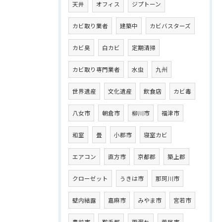
天井
オフィス
ジプトーン
カビ取り業者
建築中
カビバスターズ
カビ臭
白カビ
定期清掃
カビ取り専門業者
水虫
九州
世界遺産
文化遺産
飲食店
カビ毒
八女市
朝倉市
柳川市
福津市
和室
畳
小郡市
寝室カビ
エアコン
直方市
京都郡
築上郡
クローゼット
うきは市
那珂川市
壁内結露
嘉麻市
みやま市
宮若市
豊前市
鞍手郡
雨漏れ
荒尾市