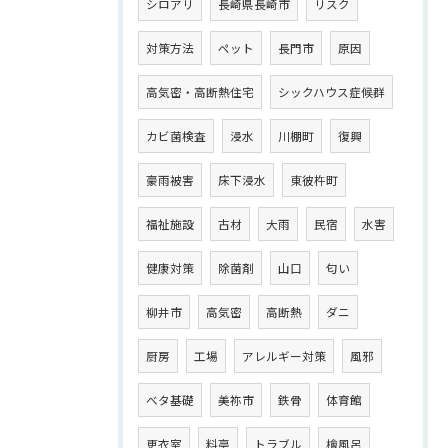
シロアリ
長崎県長崎市
リスク
対策方法
ペット
長門市
原因
高気密・高断熱住宅
シックハウス症候群
カビ菌検査
浸水
川棚町
復興
豪雨被害
床下浸水
東彼杵町
福祉施設
古材
大雨
民宿
水害
健康対策
除菌剤
山口
匂い
柳井市
高気密
高断熱
ダニ
厨房
工場
アレルギー対策
風邪
ベタ基礎
美祢市
鉄骨
体育館
更衣室
料亭
トラブル
檜風呂