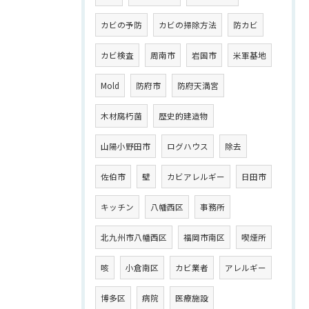
カビの予防
カビの掃除方法
防カビ
カビ検査
周南市
岩国市
米軍基地
Mold
防府市
防府天満宮
木材腐朽菌
歴史的建造物
山陽小野田市
ログハウス
除去
佐伯市
壁
カビアレルギー
日田市
キッチン
八幡西区
事務所
北九州市八幡西区
福岡市南区
喫煙所
咳
小倉南区
カビ業者
アレルギー
博多区
病院
医療施設