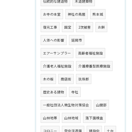
伝統的な建造物
木造建築物
お寺の本堂
神社の鳥居
熊本城
復元工事
国宝
2次被害
お餅
人体への影響
延岡市
エアーサンプラー
高齢者福祉施設
介護老人福祉施設
介護療養型医療施設
木の板
商店街
玖珠郡
歴史ある建物
寺社
一般社団法人微生物対策協会
山間部
山林地帯
山林地域
落下菌検査
コロニー
空中浮遊菌
建設中
土台