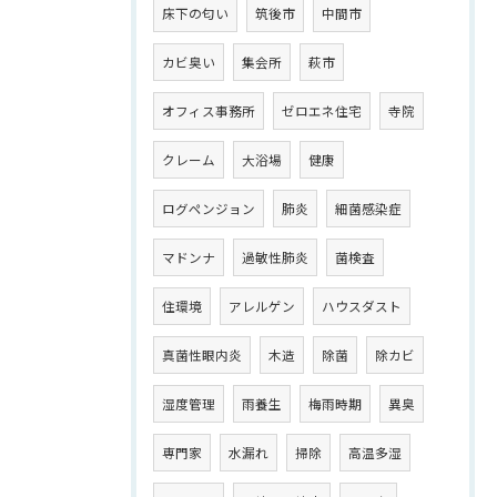
床下の匂い
筑後市
中間市
カビ臭い
集会所
萩市
オフィス事務所
ゼロエネ住宅
寺院
クレーム
大浴場
健康
ログペンジョン
肺炎
細菌感染症
マドンナ
過敏性肺炎
菌検査
住環境
アレルゲン
ハウスダスト
真菌性眼内炎
木造
除菌
除カビ
湿度管理
雨養生
梅雨時期
異臭
専門家
水漏れ
掃除
高温多湿