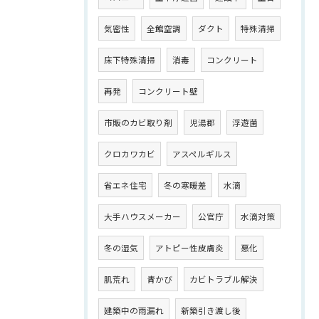
気密性
全館空調
ダクト
特殊清掃
床下特殊清掃
消毒
コンクリート
再発
コンクリート壁
市販のカビ取り剤
児湯郡
浮遊菌
クロカワカビ
アスペルギルス
省エネ住宅
冬の寒暖差
水滴
大手ハウスメーカー
公官庁
水滴対策
冬の湿気
アトピー性皮膚炎
悪化
肌荒れ
青かび
カビトラブル解決
建築中の雨漏れ
新築引き渡し後