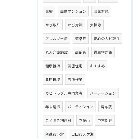
気密
高層マンション
湿気対策
かび取り
かび対策
大掃除
アレルギー症
感染症
安心のカビ取り
老人介護施設
高齢者
微生物対策
健康維持
気密住宅
おすすめ
倉庫環境
高所作業
カビトラブル専門業者
パーテーション
年末清掃
パーティション
湯布院
ことぶき別荘村
立花山
中古別荘
阿蘇市小倉
日田市天ケ瀬