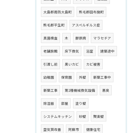
大島郡周防大島町
熊毛郡田布施町
熊毛郡平生町
アスペルギルス症
真菌検査
木
膠原病
マラセチア
老舗旅館
床下換気
浴室
建築途中
引渡し前
黒いカビ
カビ被害
幼稚園
保育園
外壁
新築工事中
新築工事
第1種機械換気設備
悪臭
除湿器
部屋
塗り壁
システムキッチン
砂壁
聚楽壁
空気質改善
阿蘇市
健康住宅