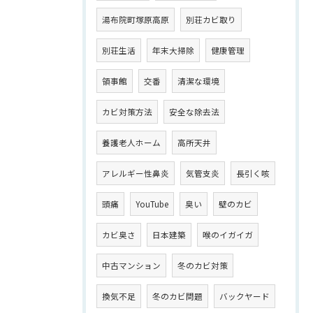
湯布院町塚原高原
別荘カビ取り
別荘生活
年末大掃除
健康管理
領事館
交番
清潔な環境
カビ対策方法
安全な除去法
養護老人ホーム
高所天井
アレルギー性鼻炎
気管支炎
長引く咳
頭痛
YouTube
臭い
壁のカビ
カビ臭さ
日本建築
喉のイガイガ
中古マンション
冬のカビ対策
換気不足
冬のカビ問題
バックヤード