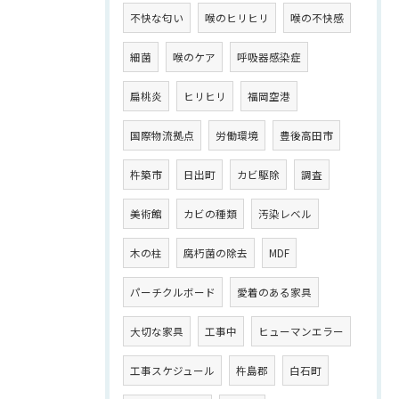
不快な匂い
喉のヒリヒリ
喉の不快感
細菌
喉のケア
呼吸器感染症
扁桃炎
ヒリヒリ
福岡空港
国際物流拠点
労働環境
豊後高田市
杵築市
日出町
カビ駆除
調査
美術館
カビの種類
汚染レベル
木の柱
腐朽菌の除去
MDF
パーチクルボード
愛着のある家具
大切な家具
工事中
ヒューマンエラー
工事スケジュール
杵島郡
白石町