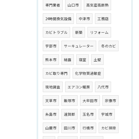
専門業者
山口市
高気密高断熱
24時間換気設備
中津市
工務店
カビトラブル
新築
リフォーム
宇部市
サーキュレーター
冬のカビ
熊本市
結露
寝室
土壁
カビ取り専門
化学物質過敏症
現地調査
エアコン暖房
八代市
天草市
飯塚市
大牟田市
宗像市
糸島市
遠賀郡
玉名市
宇城市
山鹿市
田川市
行橋市
カビ掃除