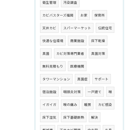
衛生管理
汚染調査
カビバスターズ福岡
お家
保育所
天井カビ
スパーマーケット
伝統住宅
快適な住環境
商業施設
床下乾燥
真菌
カビ対策専門業者
真菌対策
無料見積もり
医療機関
タワーマンション
真菌症
サポート
宿泊施設
咽頭炎対策
一戸建て
喉
イガイガ
喉の痛み
暖房
カビ感染
床下湿気
床下基礎断熱
解決
都城市
天井カビ問題
由布院
糸島