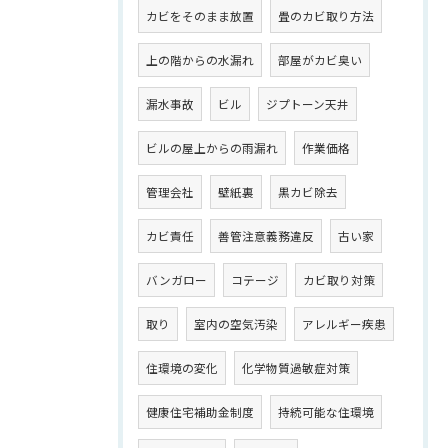
カビをそのまま放置
畳のカビ取り方法
上の階からの水漏れ
部屋がカビ臭い
漏水事故
ビル
ジプトーン天井
ビルの屋上からの雨漏れ
作業価格
管理会社
壁紙裏
黒カビ除去
カビ責任
善管注意義務違反
古い家
バンガロー
コテージ
カビ取り対策
取り
室内の空気汚染
アレルギー疾患
住環境の変化
化学物質過敏症対策
健康住宅補助金制度
持続可能な住環境