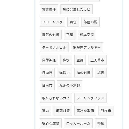
賃貸物件
床に発生したカビ
フローリング
責任
部屋の隅
湿気の影響
平屋
熊本空港
ターミナルビル
寒暖差アレルギー
自律神経
鼻水
空調
上天草市
日向市
海沿い
海の影響
塩害
日南市
九州の小京都
取りきれないカビ
シーリングファン
違い
細菌対策
寒冷な季節
臼杵市
安心な空間
ロッカールーム
換気