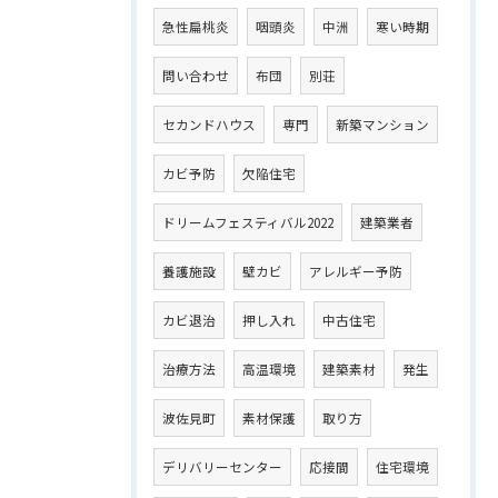
急性扁桃炎
咽頭炎
中洲
寒い時期
問い合わせ
布団
別荘
セカンドハウス
専門
新築マンション
カビ予防
欠陥住宅
ドリームフェスティバル2022
建築業者
養護施設
壁カビ
アレルギー予防
カビ退治
押し入れ
中古住宅
治療方法
高温環境
建築素材
発生
波佐見町
素材保護
取り方
デリバリーセンター
応接間
住宅環境