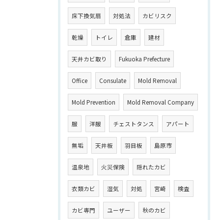
床下換気扇
対処法
カビリスク
乾燥
トイレ
倉庫
建材
天井カビ取り
Fukuoka Prefecture
Office
Consulate
Mold Removal
Mold Prevention
Mold Removal Company
服
洋服
チェストタンス
アパート
無垢
天井板
羽目板
島原市
温泉地
火災保険
隠れたカビ
衣類カビ
湿気
対処
宮崎
検査
カビ専門
ユーザー
秋のカビ