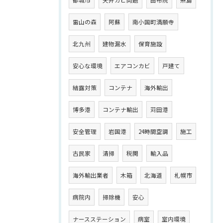
雷山の森
阿蘇
南小国町満願寺
北九州
建物漏水
保育施設
安心な環境
エアコンカビ
戸建て
結露対策
コンテナ
海外輸出
博多港
コンテナ輸出
苅田港
安全管理
岩国港
24時間空調
施工
古民家
清掃
税関
輸入品
海外輸出業者
木箱
北海道
札幌市
病院内
掃除機
安心
ナースステーション
病室
室内環境