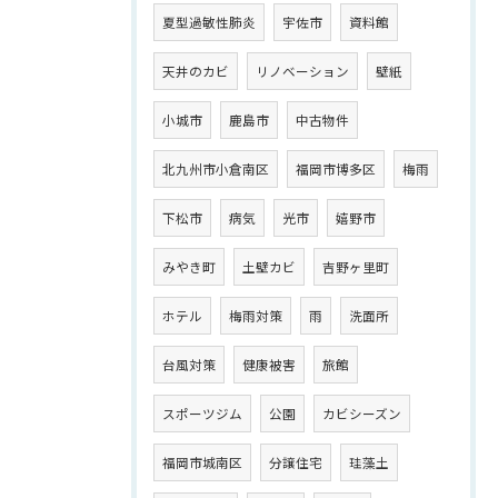
夏型過敏性肺炎
宇佐市
資料館
天井のカビ
リノベーション
壁紙
小城市
鹿島市
中古物件
北九州市小倉南区
福岡市博多区
梅雨
下松市
病気
光市
嬉野市
みやき町
土壁カビ
吉野ヶ里町
ホテル
梅雨対策
雨
洗面所
台風対策
健康被害
旅館
スポーツジム
公園
カビシーズン
福岡市城南区
分譲住宅
珪藻土