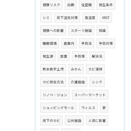
健康リスク
白癬
住空間
発生条件
シミ
床下湿気対策
高湿度
MIST
健康への影響
スポーツ施設
知識
睡眠環境
倉庫内
予防法
予防対策
発生源
放置
予防策
解決法
熊本県宇土市
みかん
カビ清掃
カビ除去方法
介護施設
シンク
リノベ―ジョン
スーパーマーケット
ショッピングモール
ウィルス
家
床下のカビ
公共施設
人体に影響