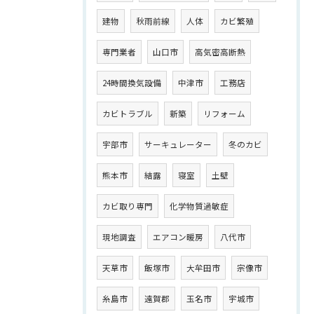
建物
秋雨前線
人体
カビ繁殖
専門業者
山口市
高気密高断熱
24時間換気設備
中津市
工務店
カビトラブル
新築
リフォーム
宇部市
サーキュレーター
冬のカビ
熊本市
結露
寝室
土壁
カビ取り専門
化学物質過敏症
現地調査
エアコン暖房
八代市
天草市
飯塚市
大牟田市
宗像市
糸島市
遠賀郡
玉名市
宇城市