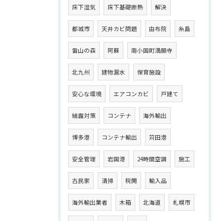
床下湿気
床下基礎断熱
解決
都城市
天井カビ問題
由布院
糸島
雷山の森
阿蘇
南小国町満願寺
北九州
建物漏水
保育施設
安心な環境
エアコンカビ
戸建て
結露対策
コンテナ
海外輸出
博多港
コンテナ輸出
苅田港
安全管理
岩国港
24時間空調
施工
古民家
清掃
税関
輸入品
海外輸出業者
木箱
北海道
札幌市