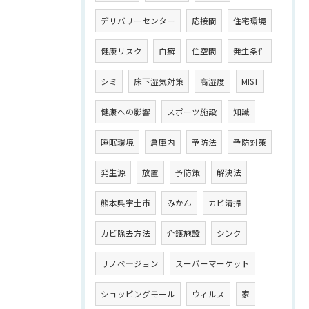
デリバリーセンター
応接間
住宅環境
健康リスク
白癬
住空間
発生条件
シミ
床下湿気対策
高湿度
MIST
健康への影響
スポーツ施設
知識
睡眠環境
倉庫内
予防法
予防対策
発生源
放置
予防策
解決法
熊本県宇土市
みかん
カビ清掃
カビ除去方法
介護施設
シンク
リノベ―ジョン
スーパーマーケット
ショッピングモール
ウィルス
家