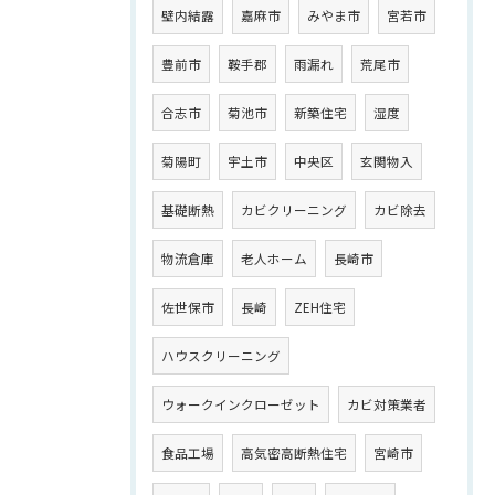
壁内結露
嘉麻市
みやま市
宮若市
豊前市
鞍手郡
雨漏れ
荒尾市
合志市
菊池市
新築住宅
湿度
菊陽町
宇土市
中央区
玄関物入
基礎断熱
カビクリーニング
カビ除去
物流倉庫
老人ホーム
長崎市
佐世保市
長崎
ZEH住宅
ハウスクリーニング
ウォークインクローゼット
カビ対策業者
食品工場
高気密高断熱住宅
宮崎市