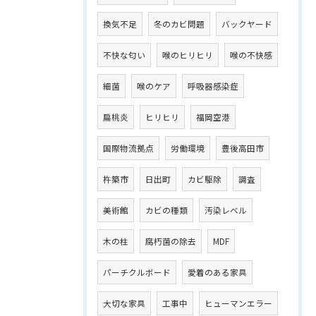
換気不足
冬のカビ問題
バックヤード
不快な匂い
喉のヒリヒリ
喉の不快感
細菌
喉のケア
呼吸器感染症
扁桃炎
ヒリヒリ
福岡空港
国際物流拠点
労働環境
豊後高田市
杵築市
日出町
カビ駆除
調査
美術館
カビの種類
汚染レベル
木の柱
腐朽菌の除去
MDF
パーチクルボード
愛着のある家具
大切な家具
工事中
ヒューマンエラー