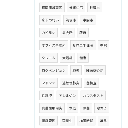
福岡市城南区
分譲住宅
珪藻土
床下の匂い
筑後市
中間市
カビ臭い
集会所
萩市
オフィス事務所
ゼロエネ住宅
寺院
クレーム
大浴場
健康
ログペンジョン
肺炎
細菌感染症
マドンナ
過敏性肺炎
菌検査
住環境
アレルゲン
ハウスダスト
真菌性眼内炎
木造
除菌
除カビ
湿度管理
雨養生
梅雨時期
異臭