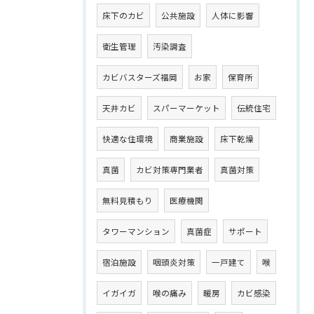
床下のカビ
公共施設
人体に影響
衛生管理
汚染調査
カビバスターズ福岡
お家
保育所
天井カビ
スパーマーケット
伝統住宅
快適な住環境
商業施設
床下乾燥
真菌
カビ対策専門業者
真菌対策
無料見積もり
医療機関
タワーマンション
真菌症
サポート
宿泊施設
咽頭炎対策
一戸建て
喉
イガイガ
喉の痛み
暖房
カビ感染