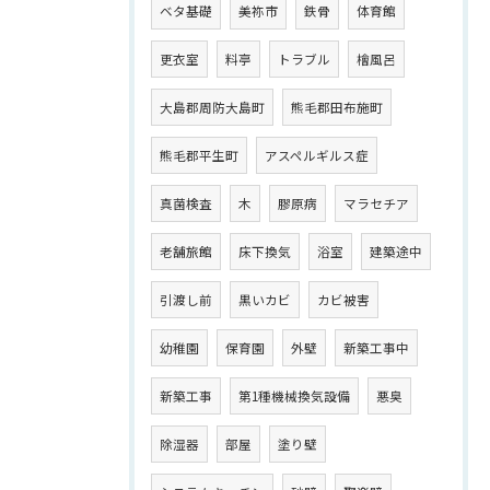
ベタ基礎
美祢市
鉄骨
体育館
更衣室
料亭
トラブル
檜風呂
大島郡周防大島町
熊毛郡田布施町
熊毛郡平生町
アスペルギルス症
真菌検査
木
膠原病
マラセチア
老舗旅館
床下換気
浴室
建築途中
引渡し前
黒いカビ
カビ被害
幼稚園
保育園
外壁
新築工事中
新築工事
第1種機械換気設備
悪臭
除湿器
部屋
塗り壁