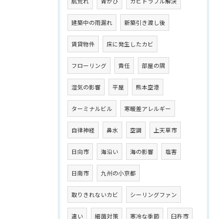
肌荒れ
青かび
カビトラブル解決
建築中の雨漏れ
新築引き渡し後
賃貸物件
床に発生したカビ
フローリング
責任
部屋の隅
湿気の影響
平屋
熊本空港
ターミナルビル
寒暖差アレルギー
自律神経
鼻水
空調
上天草市
日向市
海沿い
海の影響
塩害
日南市
九州の小京都
取りきれないカビ
シーリングファン
違い
細菌対策
寒冷な季節
臼杵市