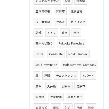
システムキッチン
砂壁
聚楽壁
空気質改善
阿蘇市
健康住宅
床下換気扇
対処法
カビリスク
乾燥
トイレ
倉庫
建材
天井カビ取り
Fukuoka Prefecture
Office
Consulate
Mold Removal
Mold Prevention
Mold Removal Company
服
洋服
チェストタンス
アパート
無垢
天井板
羽目板
島原市
温泉地
火災保険
隠れたカビ
衣類カビ
湿気
対処
宮崎
検査