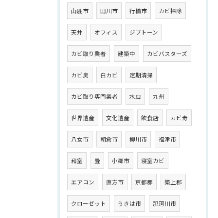
山鹿市
田川市
行橋市
カビ掃除
天井
オフィス
ジプトーン
カビ取り業者
建築中
カビバスターズ
カビ臭
白カビ
定期清掃
カビ取り専門業者
水虫
九州
世界遺産
文化遺産
飲食店
カビ毒
八女市
朝倉市
柳川市
福津市
和室
畳
小郡市
寝室カビ
エアコン
直方市
京都郡
築上郡
クローゼット
うきは市
那珂川市