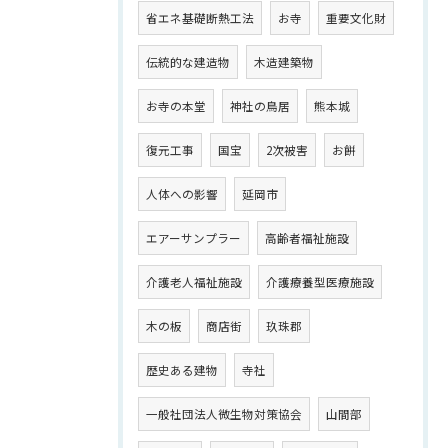
省エネ基礎断熱工法
お寺
重要文化財
伝統的な建造物
木造建築物
お寺の本堂
神社の鳥居
熊本城
復元工事
国宝
2次被害
お餅
人体への影響
延岡市
エアーサンプラー
高齢者福祉施設
介護老人福祉施設
介護療養型医療施設
木の板
商店街
玖珠郡
歴史ある建物
寺社
一般社団法人微生物対策協会
山間部