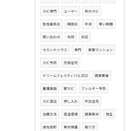
カビ専門
ユーザー
秋のカビ
急性扁桃炎
咽頭炎
中洲
寒い時期
問い合わせ
布団
別荘
セカンドハウス
専門
新築マンション
カビ予防
欠陥住宅
ドリームフェスティバル2022
建築業者
養護施設
壁カビ
アレルギー予防
カビ退治
押し入れ
中古住宅
治療方法
高温環境
建築素材
発生
波佐見町
素材保護
取り方