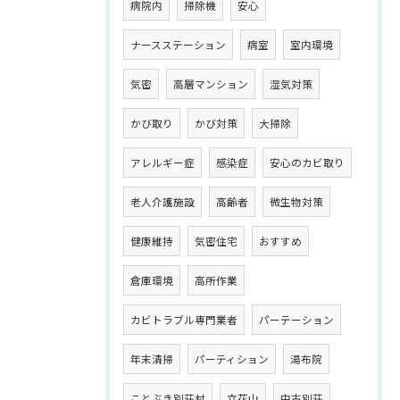
病院内
掃除機
安心
ナースステーション
病室
室内環境
気密
高層マンション
湿気対策
かび取り
かび対策
大掃除
アレルギー症
感染症
安心のカビ取り
老人介護施設
高齢者
微生物対策
健康維持
気密住宅
おすすめ
倉庫環境
高所作業
カビトラブル専門業者
パーテーション
年末清掃
パーティション
湯布院
ことぶき別荘村
立花山
中古別荘