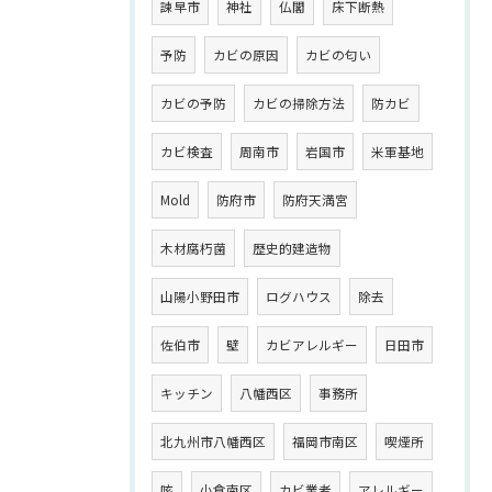
諫早市
神社
仏閣
床下断熱
予防
カビの原因
カビの匂い
カビの予防
カビの掃除方法
防カビ
カビ検査
周南市
岩国市
米軍基地
Mold
防府市
防府天満宮
木材腐朽菌
歴史的建造物
山陽小野田市
ログハウス
除去
佐伯市
壁
カビアレルギー
日田市
キッチン
八幡西区
事務所
北九州市八幡西区
福岡市南区
喫煙所
咳
小倉南区
カビ業者
アレルギー