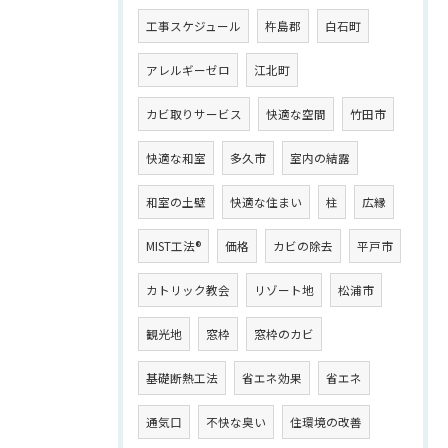
工事スケジュール
杵島郡
白石町
アレルギーゼロ
江北町
カビ取りサービス
快適な空間
竹田市
快適な和室
多久市
室内の結露
和室の土壁
快適な住まい
柱
広縁
MIST工法®
価格
カビの除去
平戸市
カトリック教会
リゾート地
松浦市
観光地
窓枠
窓枠のカビ
基礎断熱工法
省エネ効果
省エネ
通気口
不快な臭い
住環境の改善