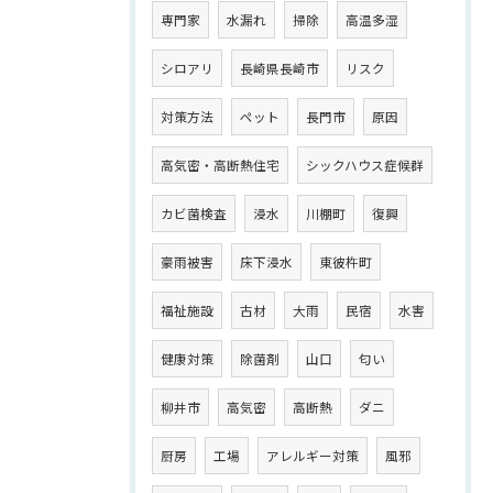
専門家
水漏れ
掃除
高温多湿
シロアリ
長崎県長崎市
リスク
対策方法
ペット
長門市
原因
高気密・高断熱住宅
シックハウス症候群
カビ菌検査
浸水
川棚町
復興
豪雨被害
床下浸水
東彼杵町
福祉施設
古材
大雨
民宿
水害
健康対策
除菌剤
山口
匂い
柳井市
高気密
高断熱
ダニ
厨房
工場
アレルギー対策
風邪