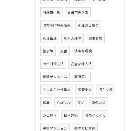
阿蘇市小倉
日田市天ケ瀬
湯布院町塚原高原
別荘カビ取り
別荘生活
年末大掃除
健康管理
領事館
交番
清潔な環境
カビ対策方法
安全な除去法
養護老人ホーム
高所天井
アレルギー性鼻炎
気管支炎
長引く咳
頭痛
YouTube
臭い
壁のカビ
カビ臭さ
日本建築
喉のイガイガ
中古マンション
冬のカビ対策