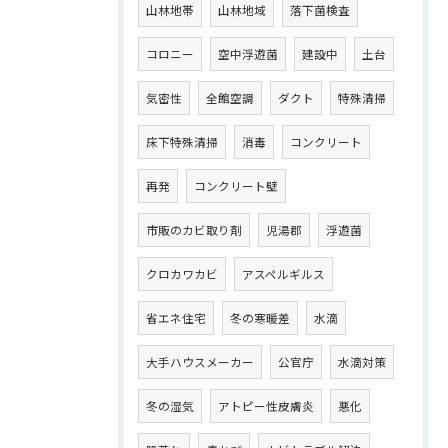
山林地帯
山林地域
落下菌検査
コロニー
空中浮遊菌
建設中
土台
気密性
全館空調
ダクト
特殊清掃
床下特殊清掃
消毒
コンクリート
再発
コンクリート壁
市販のカビ取り剤
児湯郡
浮遊菌
クロカワカビ
アスペルギルス
省エネ住宅
冬の寒暖差
水滴
大手ハウスメーカー
公官庁
水滴対策
冬の湿気
アトピー性皮膚炎
悪化