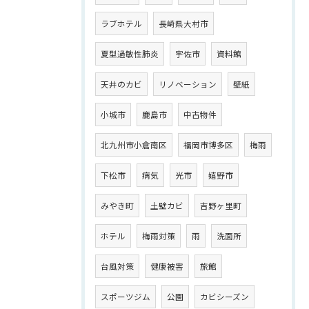
ラブホテル
長崎県大村市
夏型過敏性肺炎
宇佐市
資料館
天井のカビ
リノベーション
壁紙
小城市
鹿島市
中古物件
北九州市小倉南区
福岡市博多区
梅雨
下松市
病気
光市
嬉野市
みやき町
土壁カビ
吉野ヶ里町
ホテル
梅雨対策
雨
洗面所
台風対策
健康被害
旅館
スポーツジム
公園
カビシーズン