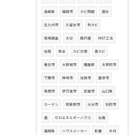
長崎県
福岡市
カビ問題
漏水
北九州市
久留米市
秋カビ
現場調査
大分
腐朽菌
MIST工法
佐賀
熊本
カビ対策
黒カビ
春日市
大野城市
糟屋郡
太宰府市
下関市
神埼市
佐賀市
唐津市
鳥栖市
伊万里市
武雄市
山口県
カーテン
筑紫野市
大分市
別府市
菌
ゼロエネルギーハウス
台風
福岡県
ハウスメーカー
影響
木材