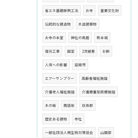
省エネ基礎断熱工法
お寺
重要文化財
伝統的な建造物
木造建築物
お寺の本堂
神社の鳥居
熊本城
復元工事
国宝
2次被害
お餅
人体への影響
延岡市
エアーサンプラー
高齢者福祉施設
介護老人福祉施設
介護療養型医療施設
木の板
商店街
玖珠郡
歴史ある建物
寺社
一般社団法人微生物対策協会
山間部