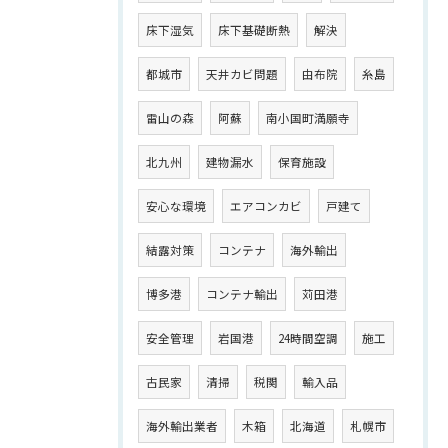
床下湿気
床下基礎断熱
解決
都城市
天井カビ問題
由布院
糸島
雷山の森
阿蘇
南小国町満願寺
北九州
建物漏水
保育施設
安心な環境
エアコンカビ
戸建て
結露対策
コンテナ
海外輸出
博多港
コンテナ輸出
苅田港
安全管理
岩国港
24時間空調
施工
古民家
清掃
税関
輸入品
海外輸出業者
木箱
北海道
札幌市