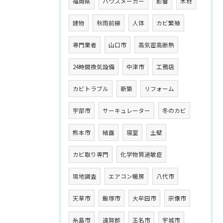
福岡県
ハウスメーカー
影響
木材
建物
秋雨前線
人体
カビ繁殖
専門業者
山口市
高気密高断熱
24時間換気設備
中津市
工務店
カビトラブル
新築
リフォーム
宇部市
サーキュレーター
冬のカビ
熊本市
結露
寝室
土壁
カビ取り専門
化学物質過敏症
現地調査
エアコン暖房
八代市
天草市
飯塚市
大牟田市
宗像市
糸島市
遠賀郡
玉名市
宇城市