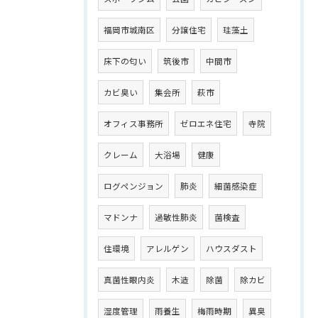
福岡市城南区
分譲住宅
珪藻土
床下の匂い
筑後市
中間市
カビ臭い
集会所
萩市
オフィス事務所
ゼロエネ住宅
寺院
クレーム
大浴場
健康
ログペンジョン
肺炎
細菌感染症
マドンナ
過敏性肺炎
菌検査
住環境
アレルゲン
ハウスダスト
真菌性眼内炎
木造
除菌
除カビ
湿度管理
雨養生
梅雨時期
異臭