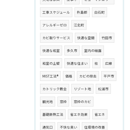
工事スケジュール
杵島郡
白石町
アレルギーゼロ
江北町
カビ取りサービス
快適な空間
竹田市
快適な和室
多久市
室内の結露
和室の土壁
快適な住まい
柱
広縁
MIST工法®
価格
カビの除去
平戸市
カトリック教会
リゾート地
松浦市
観光地
窓枠
窓枠のカビ
基礎断熱工法
省エネ効果
省エネ
通気口
不快な臭い
住環境の改善