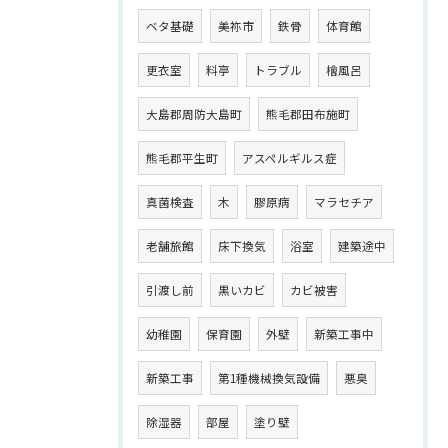
ベタ基礎
美祢市
鉄骨
体育館
更衣室
料亭
トラブル
檜風呂
大島郡周防大島町
熊毛郡田布施町
熊毛郡平生町
アスペルギルス症
真菌検査
木
膠原病
マラセチア
老舗旅館
床下換気
浴室
建築途中
引渡し前
黒いカビ
カビ被害
幼稚園
保育園
外壁
新築工事中
新築工事
第1種機械換気設備
悪臭
除湿器
部屋
塗り壁