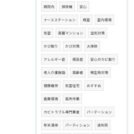
病院内
掃除機
安心
ナースステーション
病室
室内環境
気密
高層マンション
湿気対策
かび取り
かび対策
大掃除
アレルギー症
感染症
安心のカビ取り
老人介護施設
高齢者
微生物対策
健康維持
気密住宅
おすすめ
倉庫環境
高所作業
カビトラブル専門業者
パーテーション
年末清掃
パーティション
湯布院