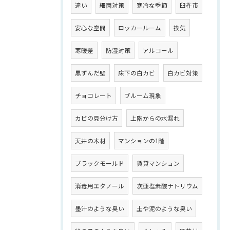
違い
細菌対策
寒冷な季節
臼杵市
安心な空間
ロッカールーム
換気
寒暖差
防湿対策
アルコール
黒ずんだ壁
床下の白カビ
白カビ対策
チョコレート
ブルーム現象
カビの見分け方
上階からの水漏れ
天井の木材
マンションの1階
ブラックモールド
賃貸マンション
消毒用エタノール
次亜塩素酸ナトリウム
墨汁のような臭い
土や泥のような臭い