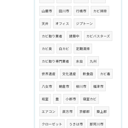
山鹿市
田川市
行橋市
カビ掃除
天井
オフィス
ジプトーン
カビ取り業者
建築中
カビバスターズ
カビ臭
白カビ
定期清掃
カビ取り専門業者
水虫
九州
世界遺産
文化遺産
飲食店
カビ毒
八女市
朝倉市
柳川市
福津市
和室
畳
小郡市
寝室カビ
エアコン
直方市
京都郡
築上郡
クローゼット
うきは市
那珂川市