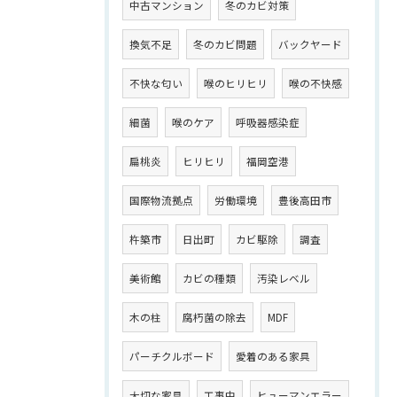
中古マンション
冬のカビ対策
換気不足
冬のカビ問題
バックヤード
不快な匂い
喉のヒリヒリ
喉の不快感
細菌
喉のケア
呼吸器感染症
扁桃炎
ヒリヒリ
福岡空港
国際物流拠点
労働環境
豊後高田市
杵築市
日出町
カビ駆除
調査
美術館
カビの種類
汚染レベル
木の柱
腐朽菌の除去
MDF
パーチクルボード
愛着のある家具
大切な家具
工事中
ヒューマンエラー