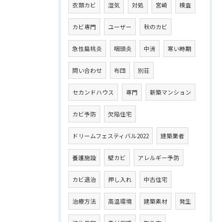
衣類カビ
湿気
対処
宮崎
検査
カビ専門
ユーザー
秋のカビ
急性扁桃炎
咽頭炎
中洲
寒い時期
問い合わせ
布団
別荘
セカンドハウス
専門
新築マンション
カビ予防
欠陥住宅
ドリームフェスティバル2022
建築業者
養護施設
壁カビ
アレルギー予防
カビ退治
押し入れ
中古住宅
治療方法
高温環境
建築素材
発生