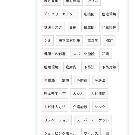
波佐見町
素材保護
取り方
デリバリーセンター
応接間
住宅環境
健康リスク
白癬
住空間
発生条件
シミ
床下湿気対策
高湿度
MIST
健康への影響
スポーツ施設
知識
睡眠環境
倉庫内
予防法
予防対策
発生源
放置
予防策
解決法
熊本県宇土市
みかん
カビ清掃
カビ除去方法
介護施設
シンク
リノベ―ジョン
スーパーマーケット
ショッピングモール
ウィルス
家