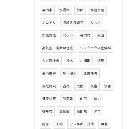
専門家
水漏れ
掃除
高温多湿
シロアリ
長崎県長崎市
リスク
対策方法
ペット
長門市
原因
高気密・高断熱住宅
シックハウス症候群
カビ菌検査
浸水
川棚町
復興
豪雨被害
床下浸水
東彼杵町
福祉施設
古材
大雨
民宿
水害
健康対策
除菌剤
山口
匂い
柳井市
高気密
高断熱
ダニ
厨房
工場
アレルギー対策
風邪