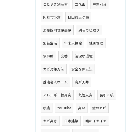
ことぶき別荘村
立花山
中古別荘
阿蘇市小倉
日田市天ケ瀬
湯布院町塚原高原
別荘カビ取り
別荘生活
年末大掃除
健康管理
領事館
交番
清潔な環境
カビ対策方法
安全な除去法
養護老人ホーム
高所天井
アレルギー性鼻炎
気管支炎
長引く咳
頭痛
YouTube
臭い
壁のカビ
カビ臭さ
日本建築
喉のイガイガ