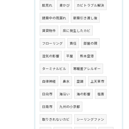
肌荒れ
青かび
カビトラブル解決
建築中の雨漏れ
新築引き渡し後
賃貸物件
床に発生したカビ
フローリング
責任
部屋の隅
湿気の影響
平屋
熊本空港
ターミナルビル
寒暖差アレルギー
自律神経
鼻水
空調
上天草市
日向市
海沿い
海の影響
塩害
日南市
九州の小京都
取りきれないカビ
シーリングファン