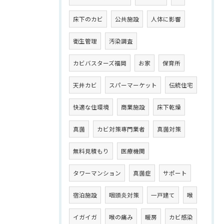
床下のカビ
公共施設
人体に影響
衛生管理
汚染調査
カビバスターズ福岡
お家
保育所
天井カビ
スパーマーケット
伝統住宅
快適な住環境
商業施設
床下乾燥
真菌
カビ対策専門業者
真菌対策
無料見積もり
医療機関
タワーマンション
真菌症
サポート
宿泊施設
咽頭炎対策
一戸建て
喉
イガイガ
喉の痛み
暖房
カビ感染