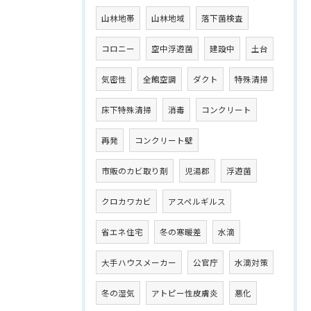
山林地帯
山林地域
落下菌検査
コロニー
空中浮遊菌
建設中
土台
気密性
全館空調
ダクト
特殊清掃
床下特殊清掃
消毒
コンクリート
再発
コンクリート壁
市販のカビ取り剤
児湯郡
浮遊菌
クロカワカビ
アスペルギルス
省エネ住宅
冬の寒暖差
水滴
大手ハウスメーカー
公官庁
水滴対策
冬の湿気
アトピー性皮膚炎
悪化