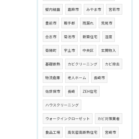
壁内結露
嘉麻市
みやま市
宮若市
豊前市
鞍手郡
雨漏れ
荒尾市
合志市
菊池市
新築住宅
湿度
菊陽町
宇土市
中央区
玄関物入
基礎断熱
カビクリーニング
カビ除去
物流倉庫
老人ホーム
長崎市
佐世保市
長崎
ZEH住宅
ハウスクリーニング
ウォークインクローゼット
カビ対策業者
食品工場
高気密高断熱住宅
宮崎市