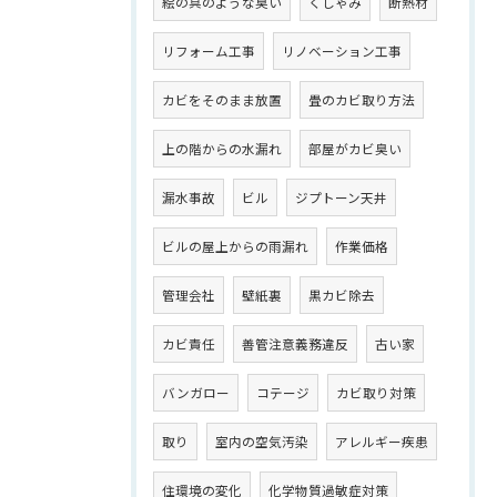
絵の具のような臭い
くしゃみ
断熱材
リフォーム工事
リノベーション工事
カビをそのまま放置
畳のカビ取り方法
上の階からの水漏れ
部屋がカビ臭い
漏水事故
ビル
ジプトーン天井
ビルの屋上からの雨漏れ
作業価格
管理会社
壁紙裏
黒カビ除去
カビ責任
善管注意義務違反
古い家
バンガロー
コテージ
カビ取り対策
取り
室内の空気汚染
アレルギー疾患
住環境の変化
化学物質過敏症対策