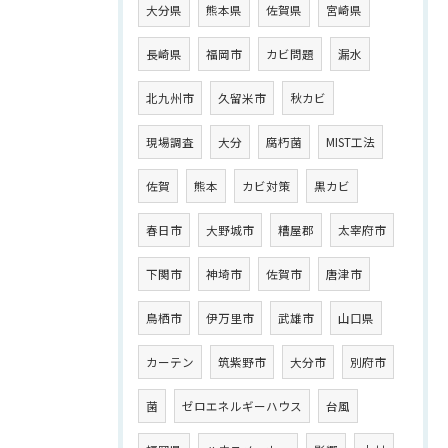
大分県
熊本県
佐賀県
宮崎県
長崎県
福岡市
カビ問題
漏水
北九州市
久留米市
秋カビ
現場調査
大分
腐朽菌
MIST工法
佐賀
熊本
カビ対策
黒カビ
春日市
大野城市
糟屋郡
太宰府市
下関市
神埼市
佐賀市
唐津市
鳥栖市
伊万里市
武雄市
山口県
カーテン
筑紫野市
大分市
別府市
菌
ゼロエネルギーハウス
台風