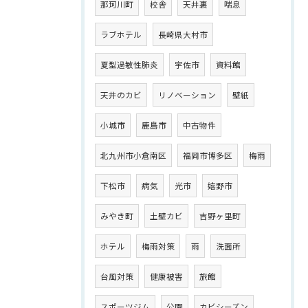
那珂川町
校舎
天井裏
喘息
ラブホテル
長崎県大村市
夏型過敏性肺炎
宇佐市
資料館
天井のカビ
リノベーション
壁紙
小城市
鹿島市
中古物件
北九州市小倉南区
福岡市博多区
梅雨
下松市
病気
光市
嬉野市
みやき町
土壁カビ
吉野ヶ里町
ホテル
梅雨対策
雨
洗面所
台風対策
健康被害
旅館
スポーツジム
公園
カビシーズン