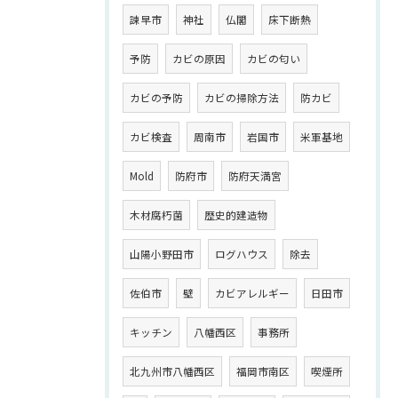
諫早市
神社
仏閣
床下断熱
予防
カビの原因
カビの匂い
カビの予防
カビの掃除方法
防カビ
カビ検査
周南市
岩国市
米軍基地
Mold
防府市
防府天満宮
木材腐朽菌
歴史的建造物
山陽小野田市
ログハウス
除去
佐伯市
壁
カビアレルギー
日田市
キッチン
八幡西区
事務所
北九州市八幡西区
福岡市南区
喫煙所