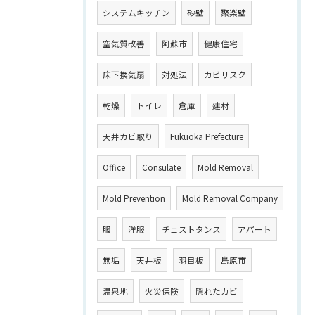
システムキッチン
砂壁
聚楽壁
空気質改善
阿蘇市
健康住宅
床下換気扇
対処法
カビリスク
乾燥
トイレ
倉庫
建材
天井カビ取り
Fukuoka Prefecture
Office
Consulate
Mold Removal
Mold Prevention
Mold Removal Company
服
洋服
チェストタンス
アパート
無垢
天井板
羽目板
島原市
温泉地
火災保険
隠れたカビ