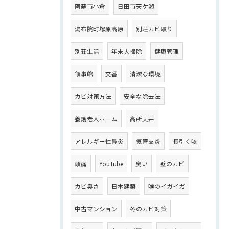
阿蘇市小倉
日田市天ケ瀬
湯布院町塚原高原
別荘カビ取り
別荘生活
年末大掃除
健康管理
領事館
交番
清潔な環境
カビ対策方法
安全な除去法
養護老人ホーム
高所天井
アレルギー性鼻炎
気管支炎
長引く咳
頭痛
YouTube
臭い
壁のカビ
カビ臭さ
日本建築
喉のイガイガ
中古マンション
冬のカビ対策