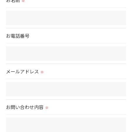
お名前
※
取得した個人情報を第三者に提供することはいたし
ません。
＜個人情報の委託について＞
お電話番号
当社では、利用目的の達成に必要な範囲において、
個人情報を外部に委託する場合があります。
これらの委託先に対しては個人情報保護契約等の措
置をとり、適切な監督を行います。
メールアドレス
※
＜個人情報の安全管理＞
当社では、個人情報の漏洩等がなされないよう、適
切に安全管理対策を実施します。
お問い合わせ内容
※
＜個人情報を与えなかった場合に生じる結果＞
必要な情報を頂けない場合は、それに対応した当社