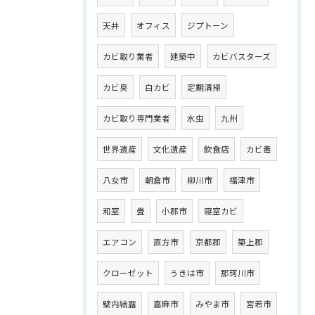
天井
オフィス
ジプトーン
カビ取り業者
建築中
カビバスターズ
カビ臭
白カビ
定期清掃
カビ取り専門業者
水虫
九州
世界遺産
文化遺産
飲食店
カビ毒
八女市
朝倉市
柳川市
福津市
和室
畳
小郡市
寝室カビ
エアコン
直方市
京都郡
築上郡
クローゼット
うきは市
那珂川市
壁内結露
嘉麻市
みやま市
宮若市