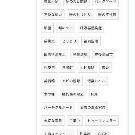
換気不足
冬のカビ問題
バックヤード
不快な匂い
喉のヒリヒリ
喉の不快感
細菌
喉のケア
呼吸器感染症
扁桃炎
ヒリヒリ
福岡空港
国際物流拠点
労働環境
豊後高田市
杵築市
日出町
カビ駆除
調査
美術館
カビの種類
汚染レベル
木の柱
腐朽菌の除去
MDF
パーチクルボード
愛着のある家具
大切な家具
工事中
ヒューマンエラー
工事スケジュール
杵島郡
白石町