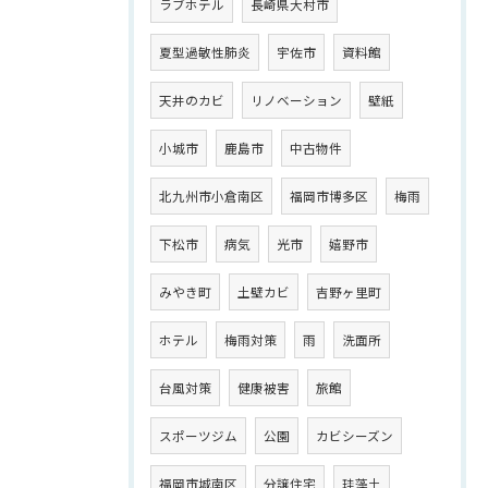
ラブホテル
長崎県大村市
夏型過敏性肺炎
宇佐市
資料館
天井のカビ
リノベーション
壁紙
小城市
鹿島市
中古物件
北九州市小倉南区
福岡市博多区
梅雨
下松市
病気
光市
嬉野市
みやき町
土壁カビ
吉野ヶ里町
ホテル
梅雨対策
雨
洗面所
台風対策
健康被害
旅館
スポーツジム
公園
カビシーズン
福岡市城南区
分譲住宅
珪藻土