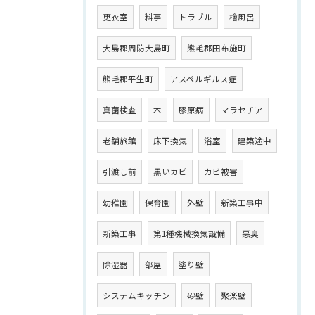
更衣室
料亭
トラブル
檜風呂
大島郡周防大島町
熊毛郡田布施町
熊毛郡平生町
アスペルギルス症
真菌検査
木
膠原病
マラセチア
老舗旅館
床下換気
浴室
建築途中
引渡し前
黒いカビ
カビ被害
幼稚園
保育園
外壁
新築工事中
新築工事
第1種機械換気設備
悪臭
除湿器
部屋
塗り壁
システムキッチン
砂壁
聚楽壁