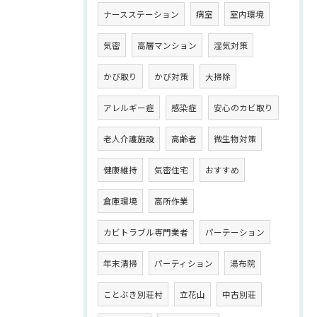
ナースステーション
病室
室内環境
気密
高層マンション
湿気対策
かび取り
かび対策
大掃除
アレルギー症
感染症
安心のカビ取り
老人介護施設
高齢者
微生物対策
健康維持
気密住宅
おすすめ
倉庫環境
高所作業
カビトラブル専門業者
パーテーション
年末清掃
パーティション
湯布院
ことぶき別荘村
立花山
中古別荘