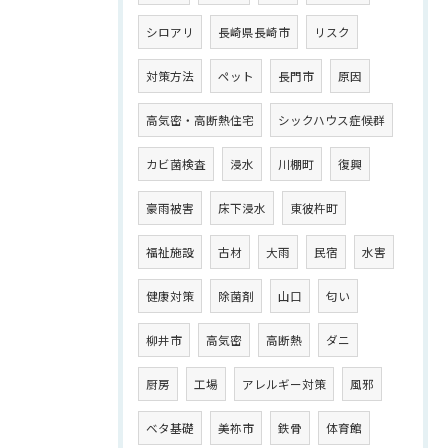
シロアリ
長崎県長崎市
リスク
対策方法
ペット
長門市
原因
高気密・高断熱住宅
シックハウス症候群
カビ菌検査
浸水
川棚町
復興
豪雨被害
床下浸水
東彼杵町
福祉施設
古材
大雨
民宿
水害
健康対策
除菌剤
山口
匂い
柳井市
高気密
高断熱
ダニ
厨房
工場
アレルギー対策
風邪
ベタ基礎
美祢市
鉄骨
体育館