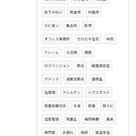
床下の匂い
筑後市
中間市
カビ臭い
集会所
萩市
オフィス事務所
ゼロエネ住宅
寺院
クレーム
大浴場
健康
ログペンジョン
肺炎
細菌感染症
マドンナ
過敏性肺炎
菌検査
住環境
アレルゲン
ハウスダスト
真菌性眼内炎
木造
除菌
除カビ
湿度管理
雨養生
梅雨時期
異臭
専門家
水漏れ
掃除
高温多湿