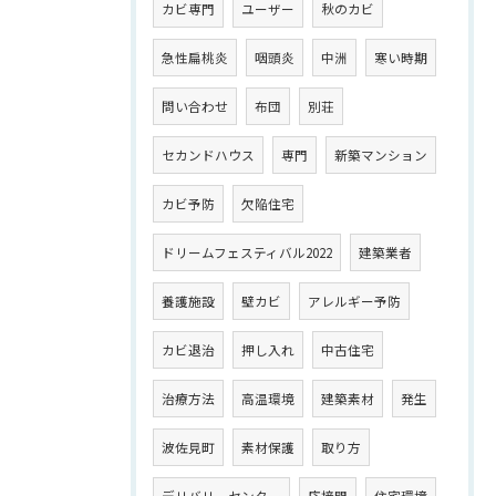
カビ専門
ユーザー
秋のカビ
急性扁桃炎
咽頭炎
中洲
寒い時期
問い合わせ
布団
別荘
セカンドハウス
専門
新築マンション
カビ予防
欠陥住宅
ドリームフェスティバル2022
建築業者
養護施設
壁カビ
アレルギー予防
カビ退治
押し入れ
中古住宅
治療方法
高温環境
建築素材
発生
波佐見町
素材保護
取り方