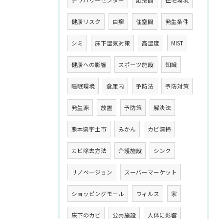
デリバリーセンター
応接間
住宅環境
健康リスク
白癬
住空間
発生条件
シミ
床下湿気対策
高湿度
MIST
健康への影響
スポーツ施設
知識
睡眠環境
倉庫内
予防法
予防対策
発生源
放置
予防策
解決法
熊本県宇土市
みかん
カビ清掃
カビ除去方法
介護施設
シンク
リノベ―ジョン
スーパーマーケット
ショッピングモール
ウィルス
家
床下のカビ
公共施設
人体に影響