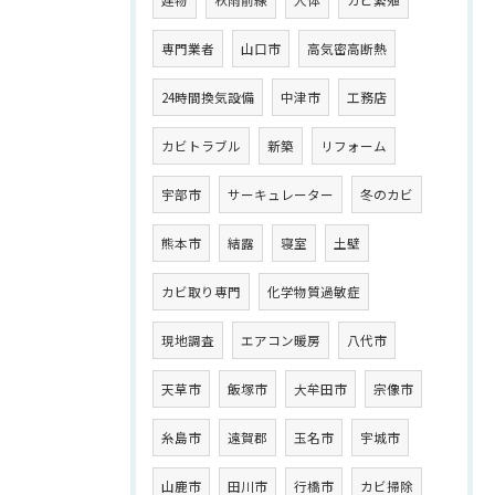
建物
秋雨前線
人体
カビ繁殖
専門業者
山口市
高気密高断熱
24時間換気設備
中津市
工務店
カビトラブル
新築
リフォーム
宇部市
サーキュレーター
冬のカビ
熊本市
結露
寝室
土壁
カビ取り専門
化学物質過敏症
現地調査
エアコン暖房
八代市
天草市
飯塚市
大牟田市
宗像市
糸島市
遠賀郡
玉名市
宇城市
山鹿市
田川市
行橋市
カビ掃除