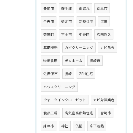
豊前市
鞍手郡
雨漏れ
荒尾市
合志市
菊池市
新築住宅
湿度
菊陽町
宇土市
中央区
玄関物入
基礎断熱
カビクリーニング
カビ除去
物流倉庫
老人ホーム
長崎市
佐世保市
長崎
ZEH住宅
ハウスクリーニング
ウォークインクローゼット
カビ対策業者
食品工場
高気密高断熱住宅
宮崎市
諫早市
神社
仏閣
床下断熱