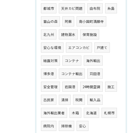
都城市
天井カビ問題
由布院
糸島
雷山の森
阿蘇
南小国町満願寺
北九州
建物漏水
保育施設
安心な環境
エアコンカビ
戸建て
結露対策
コンテナ
海外輸出
博多港
コンテナ輸出
苅田港
安全管理
岩国港
24時間空調
施工
古民家
清掃
税関
輸入品
海外輸出業者
木箱
北海道
札幌市
病院内
掃除機
安心