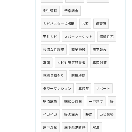
衛生管理
汚染調査
カビバスターズ福岡
お家
保育所
天井カビ
スパーマーケット
伝統住宅
快適な住環境
商業施設
床下乾燥
真菌
カビ対策専門業者
真菌対策
無料見積もり
医療機関
タワーマンション
真菌症
サポート
宿泊施設
咽頭炎対策
一戸建て
喉
イガイガ
喉の痛み
暖房
カビ感染
床下湿気
床下基礎断熱
解決