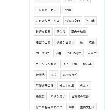
アレルギーゼロ
江北町
カビ取りサービス
快適な空間
竹田市
快適な和室
多久市
室内の結露
和室の土壁
快適な住まい
柱
広縁
MIST工法®
価格
カビの除去
平戸市
カトリック教会
リゾート地
松浦市
観光地
窓枠
窓枠のカビ
基礎断熱工法
省エネ効果
省エネ
通気口
不快な臭い
住環境の改善
省エネ基礎断熱工法
お寺
重要文化財