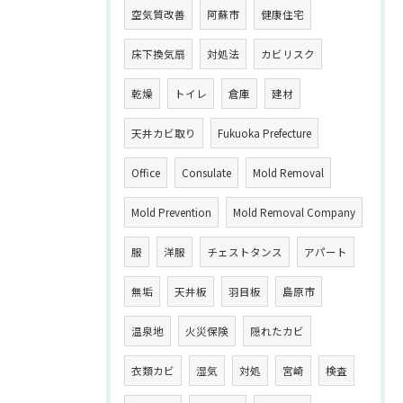
空気質改善
阿蘇市
健康住宅
床下換気扇
対処法
カビリスク
乾燥
トイレ
倉庫
建材
天井カビ取り
Fukuoka Prefecture
Office
Consulate
Mold Removal
Mold Prevention
Mold Removal Company
服
洋服
チェストタンス
アパート
無垢
天井板
羽目板
島原市
温泉地
火災保険
隠れたカビ
衣類カビ
湿気
対処
宮崎
検査