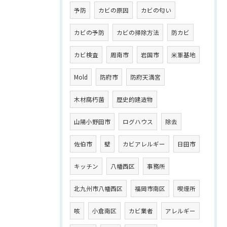
予防
カビの原因
カビの匂い
カビの予防
カビの掃除方法
防カビ
カビ検査
周南市
岩国市
米軍基地
Mold
防府市
防府天満宮
木材腐朽菌
歴史的建造物
山陽小野田市
ログハウス
除去
佐伯市
壁
カビアレルギー
日田市
キッチン
八幡西区
事務所
北九州市八幡西区
福岡市南区
喫煙所
咳
小倉南区
カビ業者
アレルギー