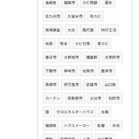
長崎県
福岡市
カビ問題
漏水
北九州市
久留米市
秋カビ
現場調査
大分
腐朽菌
MIST工法
佐賀
熊本
カビ対策
黒カビ
春日市
大野城市
糟屋郡
太宰府市
下関市
神埼市
佐賀市
唐津市
鳥栖市
伊万里市
武雄市
山口県
カーテン
筑紫野市
大分市
別府市
菌
ゼロエネルギーハウス
台風
福岡県
ハウスメーカー
影響
木材