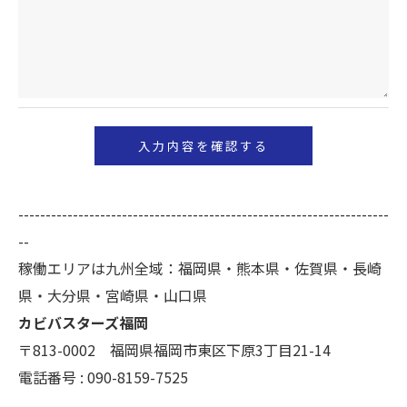
のサービスをご提供できない場合がございますので
予めご了承ください。
＜個人情報の開示･訂正・削除･利用停止の手続につ
いて＞
当社では、お客様の個人情報の開示･訂正･削除・利
用停止の手続を定めさせて頂いております。
ご本人である事を確認のうえ、対応させて頂きま
--------------------------------------------------------------------
す。
--
個人情報の開示･訂正･削除・利用停止の具体的手続
稼働エリアは九州全域：福岡県・熊本県・佐賀県・長崎
きにつきましては、お電話でお問合せ下さい。
県・大分県・宮崎県・山口県
カビバスターズ福岡
〒813-0002 福岡県福岡市東区下原3丁目21-14
電話番号 : 090-8159-7525