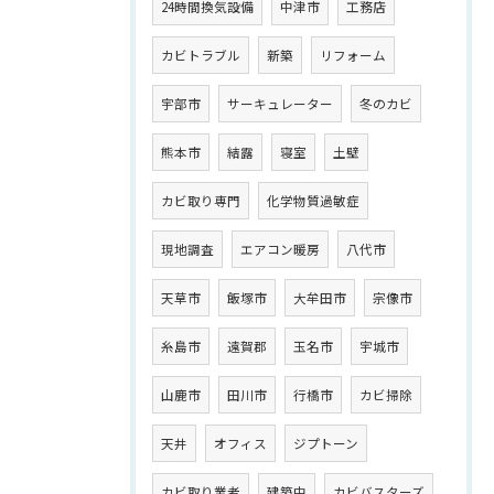
24時間換気設備
中津市
工務店
カビトラブル
新築
リフォーム
宇部市
サーキュレーター
冬のカビ
熊本市
結露
寝室
土壁
カビ取り専門
化学物質過敏症
現地調査
エアコン暖房
八代市
天草市
飯塚市
大牟田市
宗像市
糸島市
遠賀郡
玉名市
宇城市
山鹿市
田川市
行橋市
カビ掃除
天井
オフィス
ジプトーン
カビ取り業者
建築中
カビバスターズ