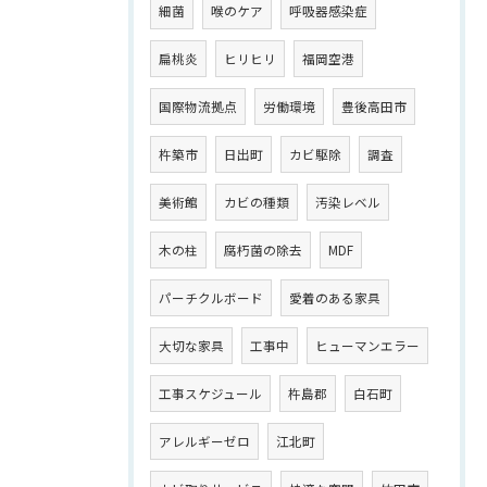
細菌
喉のケア
呼吸器感染症
扁桃炎
ヒリヒリ
福岡空港
国際物流拠点
労働環境
豊後高田市
杵築市
日出町
カビ駆除
調査
美術館
カビの種類
汚染レベル
木の柱
腐朽菌の除去
MDF
パーチクルボード
愛着のある家具
大切な家具
工事中
ヒューマンエラー
工事スケジュール
杵島郡
白石町
アレルギーゼロ
江北町