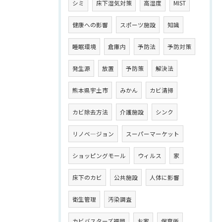
シミ
床下湿気対策
高湿度
MIST
健康への影響
スポーツ施設
知識
睡眠環境
倉庫内
予防法
予防対策
発生源
放置
予防策
解決法
熊本県宇土市
みかん
カビ清掃
カビ除去方法
介護施設
シンク
リノベ―ジョン
スーパーマーケット
ショッピングモール
ウィルス
家
床下のカビ
公共施設
人体に影響
衛生管理
汚染調査
カビバスターズ福岡
お家
保育所