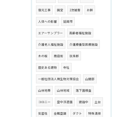
復元工事
国宝
2次被害
お餅
人体への影響
延岡市
エアーサンプラー
高齢者福祉施設
介護老人福祉施設
介護療養型医療施設
木の板
商店街
玖珠郡
歴史ある建物
寺社
一般社団法人微生物対策協会
山間部
山林地帯
山林地域
落下菌検査
コロニー
空中浮遊菌
建設中
土台
気密性
全館空調
ダクト
特殊清掃