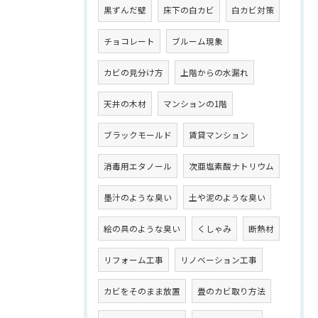
黒ずんだ壁
床下の白カビ
白カビ対策
チョコレート
ブルーム現象
カビの見分け方
上階からの水漏れ
天井の木材
マンションの1階
ブラックモールド
賃貸マンション
消毒用エタノール
次亜塩素酸ナトリウム
墨汁のような臭い
土や泥のような臭い
絵の具のような臭い
くしゃみ
断熱材
リフォーム工事
リノベーション工事
カビをそのまま放置
畳のカビ取り方法