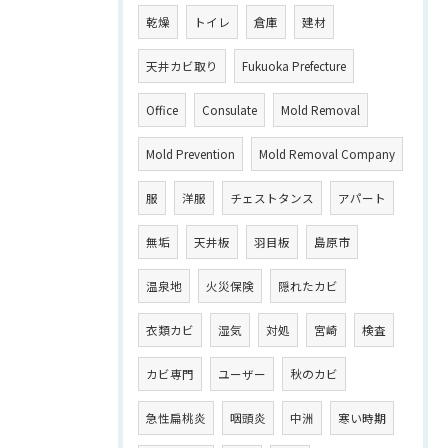
乾燥
トイレ
倉庫
建材
天井カビ取り
Fukuoka Prefecture
Office
Consulate
Mold Removal
Mold Prevention
Mold Removal Company
服
洋服
チェストタンス
アパート
無垢
天井板
羽目板
島原市
温泉地
火災保険
隠れたカビ
衣類カビ
湿気
対処
宮崎
検査
カビ専門
ユーザー
秋のカビ
急性扁桃炎
咽頭炎
中洲
寒い時期