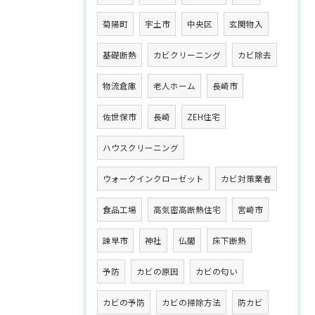
菊陽町
宇土市
中央区
玄関物入
基礎断熱
カビクリーニング
カビ除去
物流倉庫
老人ホーム
長崎市
佐世保市
長崎
ZEH住宅
ハウスクリーニング
ウォークインクローゼット
カビ対策業者
食品工場
高気密高断熱住宅
宮崎市
諫早市
神社
仏閣
床下断熱
予防
カビの原因
カビの匂い
カビの予防
カビの掃除方法
防カビ