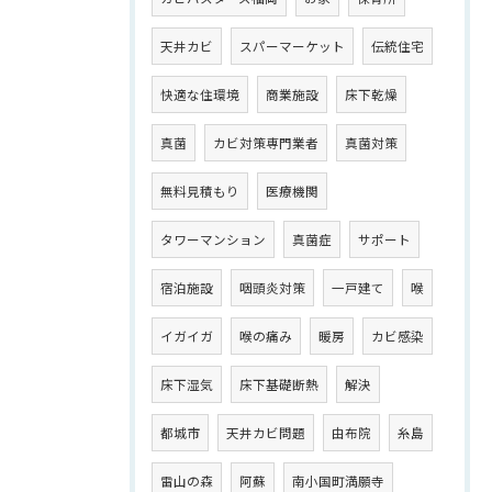
天井カビ
スパーマーケット
伝統住宅
快適な住環境
商業施設
床下乾燥
真菌
カビ対策専門業者
真菌対策
無料見積もり
医療機関
タワーマンション
真菌症
サポート
宿泊施設
咽頭炎対策
一戸建て
喉
イガイガ
喉の痛み
暖房
カビ感染
床下湿気
床下基礎断熱
解決
都城市
天井カビ問題
由布院
糸島
雷山の森
阿蘇
南小国町満願寺