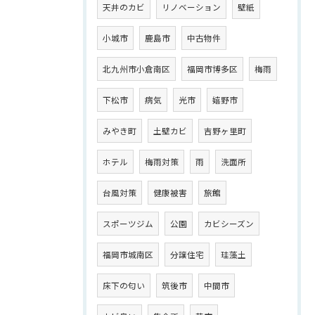
天井のカビ
リノベーション
壁紙
小城市
鹿島市
中古物件
北九州市小倉南区
福岡市博多区
梅雨
下松市
病気
光市
嬉野市
みやき町
土壁カビ
吉野ヶ里町
ホテル
梅雨対策
雨
洗面所
台風対策
健康被害
旅館
スポーツジム
公園
カビシーズン
福岡市城南区
分譲住宅
珪藻土
床下の匂い
筑後市
中間市