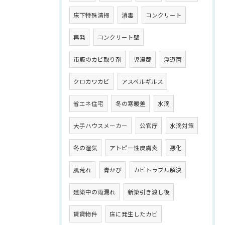
床下特殊清掃
消毒
コンクリート
再発
コンクリート壁
市販のカビ取り剤
児湯郡
浮遊菌
クロカワカビ
アスペルギルス
省エネ住宅
冬の寒暖差
水滴
大手ハウスメーカー
公官庁
水滴対策
冬の湿気
アトピー性皮膚炎
悪化
肌荒れ
青かび
カビトラブル解決
建築中の雨漏れ
新築引き渡し後
賃貸物件
床に発生したカビ