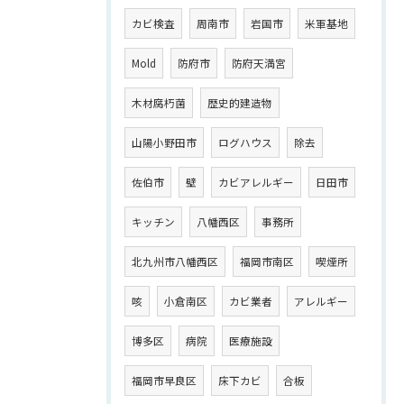
カビ検査
周南市
岩国市
米軍基地
Mold
防府市
防府天満宮
木材腐朽菌
歴史的建造物
山陽小野田市
ログハウス
除去
佐伯市
壁
カビアレルギー
日田市
キッチン
八幡西区
事務所
北九州市八幡西区
福岡市南区
喫煙所
咳
小倉南区
カビ業者
アレルギー
博多区
病院
医療施設
福岡市早良区
床下カビ
合板