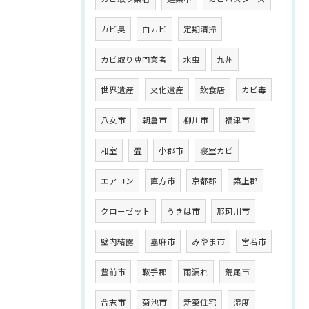
カビ臭
白カビ
定期清掃
カビ取り専門業者
水虫
九州
世界遺産
文化遺産
飲食店
カビ毒
八女市
朝倉市
柳川市
福津市
和室
畳
小郡市
寝室カビ
エアコン
直方市
京都郡
築上郡
クローゼット
うきは市
那珂川市
壁内結露
嘉麻市
みやま市
宮若市
豊前市
鞍手郡
雨漏れ
荒尾市
合志市
菊池市
新築住宅
湿度