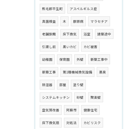
熊毛郡平生町
アスペルギルス症
真菌検査
木
膠原病
マラセチア
老舗旅館
床下換気
浴室
建築途中
引渡し前
黒いカビ
カビ被害
幼稚園
保育園
外壁
新築工事中
新築工事
第1種機械換気設備
悪臭
除湿器
部屋
塗り壁
システムキッチン
砂壁
聚楽壁
空気質改善
阿蘇市
健康住宅
床下換気扇
対処法
カビリスク