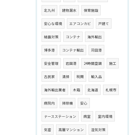
北九州
建物漏水
保育施設
安心な環境
エアコンカビ
戸建て
結露対策
コンテナ
海外輸出
博多港
コンテナ輸出
苅田港
安全管理
岩国港
24時間空調
施工
古民家
清掃
税関
輸入品
海外輸出業者
木箱
北海道
札幌市
病院内
掃除機
安心
ナースステーション
病室
室内環境
気密
高層マンション
湿気対策