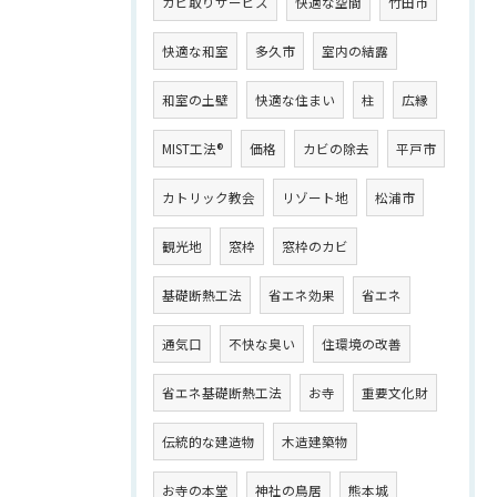
カビ取りサービス
快適な空間
竹田市
快適な和室
多久市
室内の結露
和室の土壁
快適な住まい
柱
広縁
MIST工法®
価格
カビの除去
平戸市
カトリック教会
リゾート地
松浦市
観光地
窓枠
窓枠のカビ
基礎断熱工法
省エネ効果
省エネ
通気口
不快な臭い
住環境の改善
省エネ基礎断熱工法
お寺
重要文化財
伝統的な建造物
木造建築物
お寺の本堂
神社の鳥居
熊本城