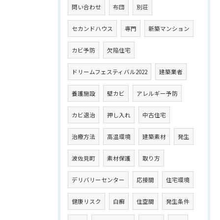
問い合わせ
布団
別荘
セカンドハウス
専門
新築マンション
カビ予防
欠陥住宅
ドリームフェスティバル2022
建築業者
養護施設
壁カビ
アレルギー予防
カビ退治
押し入れ
中古住宅
治療方法
高温環境
建築素材
発生
波佐見町
素材保護
取り方
デリバリーセンター
応接間
住宅環境
健康リスク
白癬
住空間
発生条件