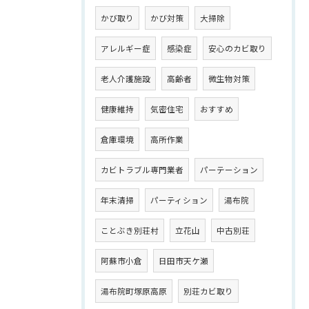
かび取り
かび対策
大掃除
アレルギー症
感染症
安心のカビ取り
老人介護施設
高齢者
微生物対策
健康維持
気密住宅
おすすめ
倉庫環境
高所作業
カビトラブル専門業者
パーテーション
年末清掃
パーティション
湯布院
ことぶき別荘村
立花山
中古別荘
阿蘇市小倉
日田市天ケ瀬
湯布院町塚原高原
別荘カビ取り