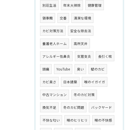
別荘生活
年末大掃除
健康管理
領事館
交番
清潔な環境
カビ対策方法
安全な除去法
養護老人ホーム
高所天井
アレルギー性鼻炎
気管支炎
長引く咳
頭痛
YouTube
臭い
壁のカビ
カビ臭さ
日本建築
喉のイガイガ
中古マンション
冬のカビ対策
換気不足
冬のカビ問題
バックヤード
不快な匂い
喉のヒリヒリ
喉の不快感