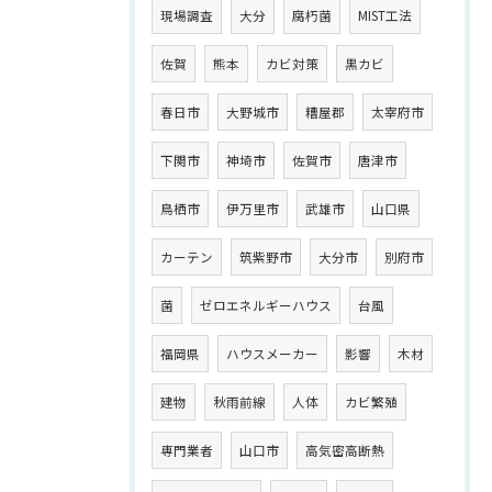
現場調査
大分
腐朽菌
MIST工法
佐賀
熊本
カビ対策
黒カビ
春日市
大野城市
糟屋郡
太宰府市
下関市
神埼市
佐賀市
唐津市
鳥栖市
伊万里市
武雄市
山口県
カーテン
筑紫野市
大分市
別府市
菌
ゼロエネルギーハウス
台風
福岡県
ハウスメーカー
影響
木材
建物
秋雨前線
人体
カビ繁殖
専門業者
山口市
高気密高断熱