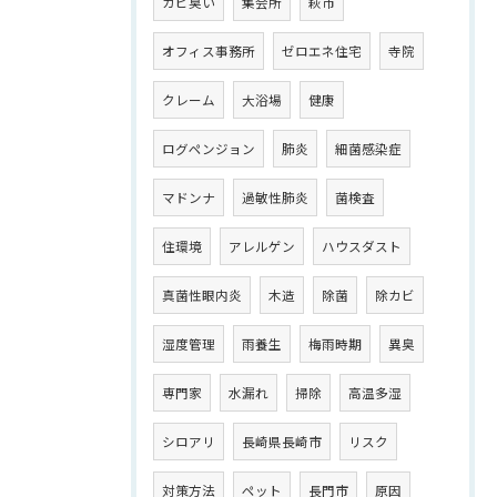
カビ臭い
集会所
萩市
オフィス事務所
ゼロエネ住宅
寺院
クレーム
大浴場
健康
ログペンジョン
肺炎
細菌感染症
マドンナ
過敏性肺炎
菌検査
住環境
アレルゲン
ハウスダスト
真菌性眼内炎
木造
除菌
除カビ
湿度管理
雨養生
梅雨時期
異臭
専門家
水漏れ
掃除
高温多湿
シロアリ
長崎県長崎市
リスク
対策方法
ペット
長門市
原因