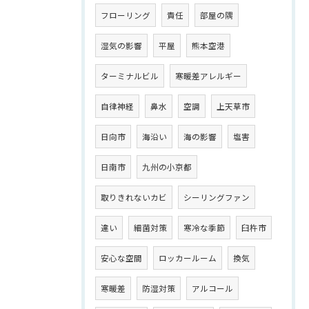
フローリング
責任
部屋の隅
湿気の影響
平屋
熊本空港
ターミナルビル
寒暖差アレルギー
自律神経
鼻水
空調
上天草市
日向市
海沿い
海の影響
塩害
日南市
九州の小京都
取りきれないカビ
シーリングファン
違い
細菌対策
寒冷な季節
臼杵市
安心な空間
ロッカールーム
換気
寒暖差
防湿対策
アルコール