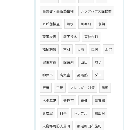
高気密・高断熱住宅
シックハウス症候群
カビ菌検査
浸水
川棚町
復興
豪雨被害
床下浸水
東彼杵町
福祉施設
古材
大雨
民宿
水害
健康対策
除菌剤
山口
匂い
柳井市
高気密
高断熱
ダニ
厨房
工場
アレルギー対策
風邪
ベタ基礎
美祢市
鉄骨
体育館
更衣室
料亭
トラブル
檜風呂
大島郡周防大島町
熊毛郡田布施町