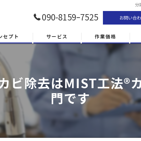
分
090-8159ｰ7525
お問い合
ンセプト
サービス
作業価格
カビ除去はMIST工法®
門です