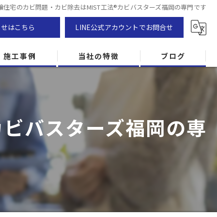
譲住宅のカビ問題・カビ除去はMIST工法®カビバスターズ福岡の専門です
わせはこちら
LINE公式アカウントでお問合せ
施工事例
当社の特徴
ブログ
カビ除去
防カビ
カビバスターズ福岡の専
カビ専門
ZEH住宅
カビ検査