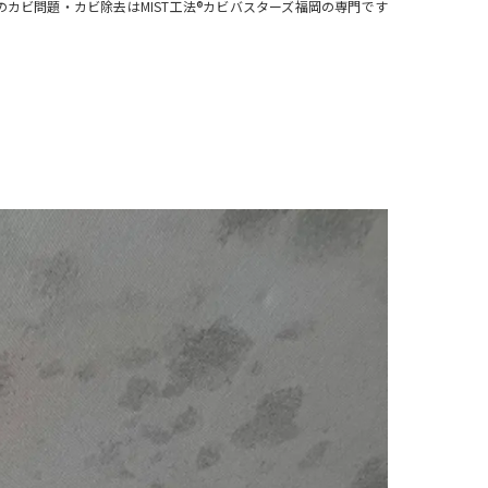
のカビ問題・カビ除去はMIST工法®カビバスターズ福岡の専門です