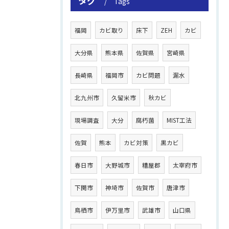
タグ
Tags
福岡
カビ取り
床下
ZEH
カビ
大分県
熊本県
佐賀県
宮崎県
長崎県
福岡市
カビ問題
漏水
北九州市
久留米市
秋カビ
現場調査
大分
腐朽菌
MIST工法
佐賀
熊本
カビ対策
黒カビ
春日市
大野城市
糟屋郡
太宰府市
下関市
神埼市
佐賀市
唐津市
鳥栖市
伊万里市
武雄市
山口県