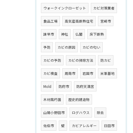
ウォークインクローゼット
カビ対策業者
食品工場
高気密高断熱住宅
宮崎市
諫早市
神社
仏閣
床下断熱
予防
カビの原因
カビの匂い
カビの予防
カビの掃除方法
防カビ
カビ検査
周南市
岩国市
米軍基地
Mold
防府市
防府天満宮
木材腐朽菌
歴史的建造物
山陽小野田市
ログハウス
除去
佐伯市
壁
カビアレルギー
日田市