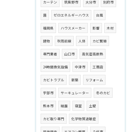
カーテン
筑紫野市
大分市
別府市
菌
ゼロエネルギーハウス
台風
福岡県
ハウスメーカー
影響
木材
建物
秋雨前線
人体
カビ繁殖
専門業者
山口市
高気密高断熱
24時間換気設備
中津市
工務店
カビトラブル
新築
リフォーム
宇部市
サーキュレーター
冬のカビ
熊本市
結露
寝室
土壁
カビ取り専門
化学物質過敏症
現地調査
エアコン暖房
八代市