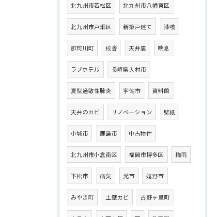
北九州市若松区
北九州市八幡東区
北九州市戸畑区
新築戸建て
漆喰
那珂川町
校舎
天井裏
喘息
ラブホテル
長崎県大村市
夏型過敏性肺炎
宇佐市
資料館
天井のカビ
リノベーション
壁紙
小城市
鹿島市
中古物件
北九州市小倉南区
福岡市博多区
梅雨
下松市
病気
光市
嬉野市
みやき町
土壁カビ
吉野ヶ里町