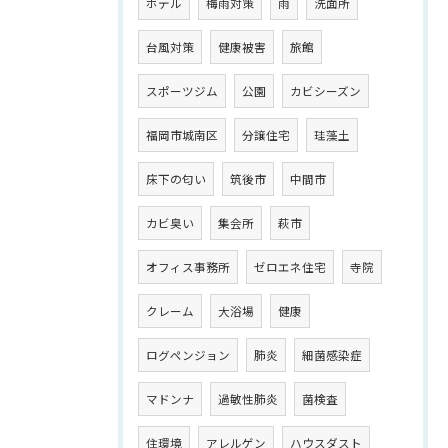
ホテル
梅雨対策
雨
洗面所
台風対策
健康被害
旅館
スポーツジム
公園
カビシーズン
福岡市城南区
分譲住宅
珪藻土
床下の匂い
筑後市
中間市
カビ臭い
集会所
萩市
オフィス事務所
ゼロエネ住宅
寺院
クレーム
大浴場
健康
ログペンジョン
肺炎
細菌感染症
マドンナ
過敏性肺炎
菌検査
住環境
アレルゲン
ハウスダスト