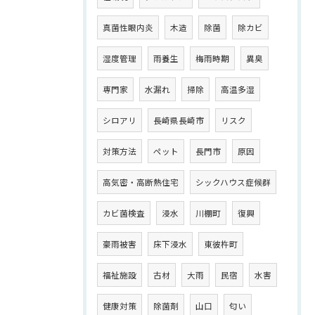
真菌性眼内炎
木造
除菌
除カビ
湿度管理
雨養生
梅雨時期
異臭
専門家
水漏れ
掃除
高温多湿
シロアリ
長崎県長崎市
リスク
対策方法
ペット
長門市
原因
高気密・高断熱住宅
シックハウス症候群
カビ菌検査
浸水
川棚町
復興
豪雨被害
床下浸水
東彼杵町
福祉施設
古材
大雨
民宿
水害
健康対策
除菌剤
山口
匂い