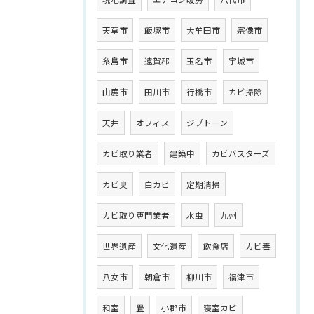
天草市
飯塚市
大牟田市
宗像市
糸島市
遠賀郡
玉名市
宇城市
山鹿市
田川市
行橋市
カビ掃除
天井
オフィス
ジプトーン
カビ取り業者
建築中
カビバスターズ
カビ臭
白カビ
定期清掃
カビ取り専門業者
水虫
九州
世界遺産
文化遺産
飲食店
カビ毒
八女市
朝倉市
柳川市
福津市
和室
畳
小郡市
寝室カビ