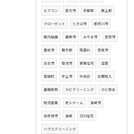
エアコン
直方市
京都郡
築上郡
クローゼット
うきは市
那珂川市
壁内結露
嘉麻市
みやま市
宮若市
豊前市
鞍手郡
雨漏れ
荒尾市
合志市
菊池市
新築住宅
湿度
菊陽町
宇土市
中央区
玄関物入
基礎断熱
カビクリーニング
カビ除去
物流倉庫
老人ホーム
長崎市
佐世保市
長崎
ZEH住宅
ハウスクリーニング