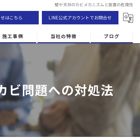
壁や天井のカビメカニズムと放置の危険性
わせはこちら
LINE公式アカウントでお問合せ
施工事例
当社の特徴
ブログ
カビ除去
防カビ
カビ問題への対処法
カビ専門
ZEH住宅
カビ検査