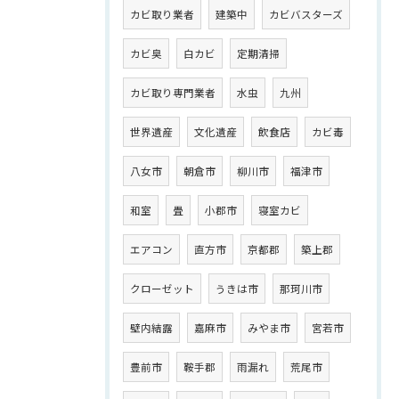
カビ取り業者
建築中
カビバスターズ
カビ臭
白カビ
定期清掃
カビ取り専門業者
水虫
九州
世界遺産
文化遺産
飲食店
カビ毒
八女市
朝倉市
柳川市
福津市
和室
畳
小郡市
寝室カビ
エアコン
直方市
京都郡
築上郡
クローゼット
うきは市
那珂川市
壁内結露
嘉麻市
みやま市
宮若市
豊前市
鞍手郡
雨漏れ
荒尾市