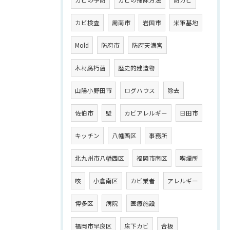
カビの予防
カビの掃除方法
防カビ
カビ検査
周南市
岩国市
米軍基地
Mold
防府市
防府天満宮
木材腐朽菌
歴史的建造物
山陽小野田市
ログハウス
除去
佐伯市
壁
カビアレルギー
日田市
キッチン
八幡西区
事務所
北九州市八幡西区
福岡市南区
喫煙所
咳
小倉南区
カビ業者
アレルギー
博多区
病院
医療施設
福岡市早良区
床下カビ
合板