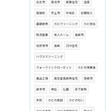
合志市
菊池市
新築住宅
湿度
菊陽町
宇土市
中央区
玄関物入
基礎断熱
カビクリーニング
カビ除去
物流倉庫
老人ホーム
長崎市
佐世保市
長崎
ZEH住宅
ハウスクリーニング
ウォークインクローゼット
カビ対策業者
食品工場
高気密高断熱住宅
宮崎市
諫早市
神社
仏閣
床下断熱
予防
カビの原因
カビの匂い