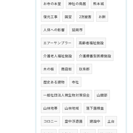
お寺の本堂
神社の鳥居
熊本城
復元工事
国宝
2次被害
お餅
人体への影響
延岡市
エアーサンプラー
高齢者福祉施設
介護老人福祉施設
介護療養型医療施設
木の板
商店街
玖珠郡
歴史ある建物
寺社
一般社団法人微生物対策協会
山間部
山林地帯
山林地域
落下菌検査
コロニー
空中浮遊菌
建設中
土台