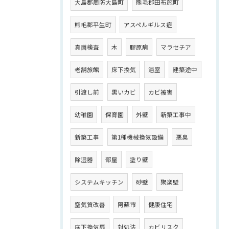
大島郡周防大島町
熊毛郡田布施町
熊毛郡平生町
アスペルギルス症
真菌検査
木
膠原病
マラセチア
老舗旅館
床下換気
浴室
建築途中
引渡し前
黒いカビ
カビ被害
幼稚園
保育園
外壁
新築工事中
新築工事
第1種機械換気設備
悪臭
除湿器
部屋
塗り壁
システムキッチン
砂壁
聚楽壁
空気質改善
阿蘇市
健康住宅
床下換気扇
対処法
カビリスク