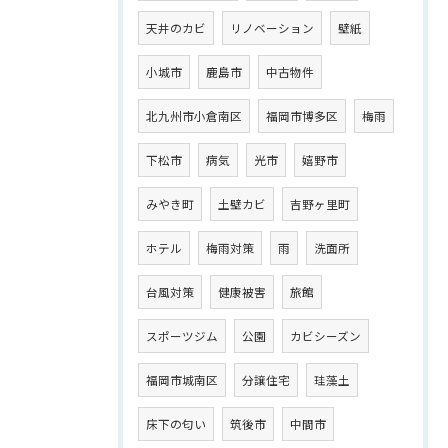
天井のカビ
リノベーション
壁紙
小城市
鹿島市
中古物件
北九州市小倉南区
福岡市博多区
梅雨
下松市
病気
光市
嬉野市
みやき町
土壁カビ
吉野ヶ里町
ホテル
梅雨対策
雨
洗面所
台風対策
健康被害
旅館
スポーツジム
公園
カビシーズン
福岡市城南区
分譲住宅
珪藻土
床下の匂い
筑後市
中間市