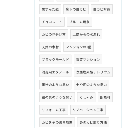
黒ずんだ壁
床下の白カビ
白カビ対策
チョコレート
ブルーム現象
カビの見分け方
上階からの水漏れ
天井の木材
マンションの1階
ブラックモールド
賃貸マンション
消毒用エタノール
次亜塩素酸ナトリウム
墨汁のような臭い
土や泥のような臭い
絵の具のような臭い
くしゃみ
断熱材
リフォーム工事
リノベーション工事
カビをそのまま放置
畳のカビ取り方法