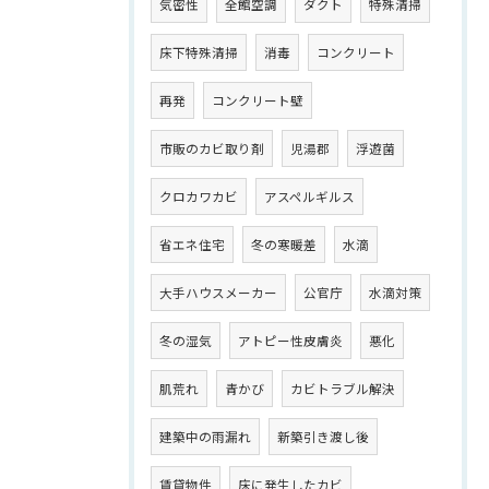
気密性
全館空調
ダクト
特殊清掃
床下特殊清掃
消毒
コンクリート
再発
コンクリート壁
市販のカビ取り剤
児湯郡
浮遊菌
クロカワカビ
アスペルギルス
省エネ住宅
冬の寒暖差
水滴
大手ハウスメーカー
公官庁
水滴対策
冬の湿気
アトピー性皮膚炎
悪化
肌荒れ
青かび
カビトラブル解決
建築中の雨漏れ
新築引き渡し後
賃貸物件
床に発生したカビ