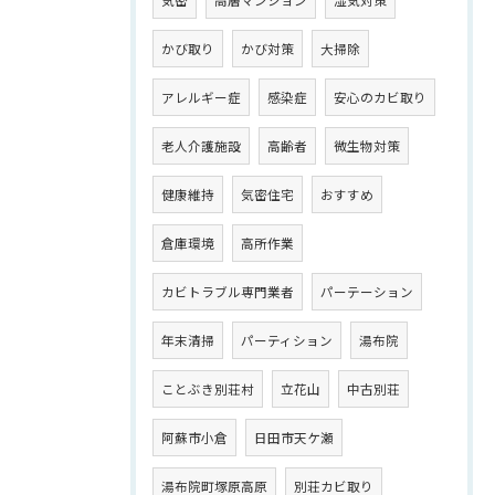
気密
高層マンション
湿気対策
かび取り
かび対策
大掃除
アレルギー症
感染症
安心のカビ取り
老人介護施設
高齢者
微生物対策
健康維持
気密住宅
おすすめ
倉庫環境
高所作業
カビトラブル専門業者
パーテーション
年末清掃
パーティション
湯布院
ことぶき別荘村
立花山
中古別荘
阿蘇市小倉
日田市天ケ瀬
湯布院町塚原高原
別荘カビ取り