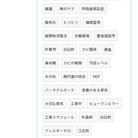
細菌
喉のケア
呼吸器感染症
扁桃炎
ヒリヒリ
福岡空港
国際物流拠点
労働環境
豊後高田市
杵築市
日出町
カビ駆除
調査
美術館
カビの種類
汚染レベル
木の柱
腐朽菌の除去
MDF
パーチクルボード
愛着のある家具
大切な家具
工事中
ヒューマンエラー
工事スケジュール
杵島郡
白石町
アレルギーゼロ
江北町