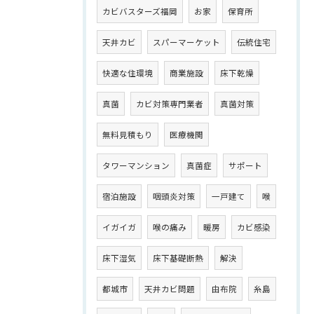
カビバスターズ福岡
お家
保育所
天井カビ
スパーマーケット
伝統住宅
快適な住環境
商業施設
床下乾燥
真菌
カビ対策専門業者
真菌対策
無料見積もり
医療機関
タワーマンション
真菌症
サポート
宿泊施設
咽頭炎対策
一戸建て
喉
イガイガ
喉の痛み
暖房
カビ感染
床下湿気
床下基礎断熱
解決
都城市
天井カビ問題
由布院
糸島