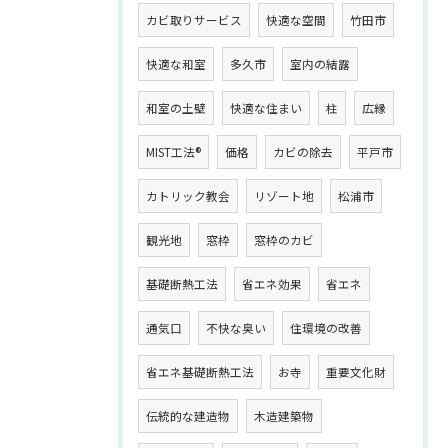
カビ取りサービス
快適な空間
竹田市
快適な和室
多久市
室内の結露
和室の土壁
快適な住まい
柱
広縁
MIST工法®
価格
カビの除去
平戸市
カトリック教会
リゾート地
松浦市
観光地
窓枠
窓枠のカビ
基礎断熱工法
省エネ効果
省エネ
通気口
不快な臭い
住環境の改善
省エネ基礎断熱工法
お寺
重要文化財
伝統的な建造物
木造建築物