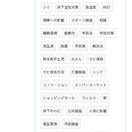
シミ
床下湿気対策
高湿度
MIST
健康への影響
スポーツ施設
知識
睡眠環境
倉庫内
予防法
予防対策
発生源
放置
予防策
解決法
熊本県宇土市
みかん
カビ清掃
カビ除去方法
介護施設
シンク
リノベ―ジョン
スーパーマーケット
ショッピングモール
ウィルス
家
床下のカビ
公共施設
人体に影響
衛生管理
汚染調査