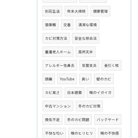
別荘生活
年末大掃除
健康管理
領事館
交番
清潔な環境
カビ対策方法
安全な除去法
養護老人ホーム
高所天井
アレルギー性鼻炎
気管支炎
長引く咳
頭痛
YouTube
臭い
壁のカビ
カビ臭さ
日本建築
喉のイガイガ
中古マンション
冬のカビ対策
換気不足
冬のカビ問題
バックヤード
不快な匂い
喉のヒリヒリ
喉の不快感