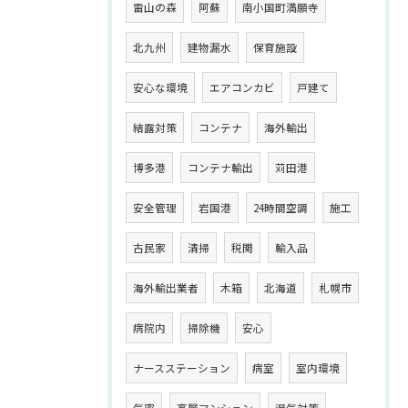
雷山の森
阿蘇
南小国町満願寺
北九州
建物漏水
保育施設
安心な環境
エアコンカビ
戸建て
結露対策
コンテナ
海外輸出
博多港
コンテナ輸出
苅田港
安全管理
岩国港
24時間空調
施工
古民家
清掃
税関
輸入品
海外輸出業者
木箱
北海道
札幌市
病院内
掃除機
安心
ナースステーション
病室
室内環境