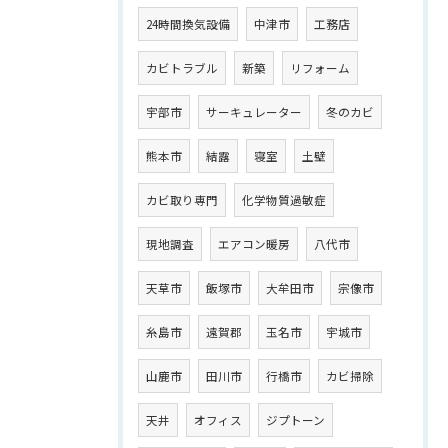
24時間換気設備
中津市
工務店
カビトラブル
新築
リフォーム
宇部市
サーキュレーター
冬のカビ
熊本市
結露
寝室
土壁
カビ取り専門
化学物質過敏症
現地調査
エアコン暖房
八代市
天草市
飯塚市
大牟田市
宗像市
糸島市
遠賀郡
玉名市
宇城市
山鹿市
田川市
行橋市
カビ掃除
天井
オフィス
ジプトーン