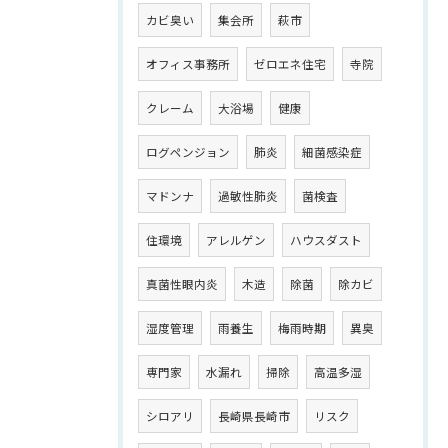
カビ臭い
集会所
萩市
オフィス事務所
ゼロエネ住宅
寺院
クレーム
大浴場
健康
ログペンジョン
肺炎
細菌感染症
マドンナ
過敏性肺炎
菌検査
住環境
アレルゲン
ハウスダスト
真菌性眼内炎
木造
除菌
除カビ
湿度管理
雨養生
梅雨時期
異臭
専門家
水漏れ
掃除
高温多湿
シロアリ
長崎県長崎市
リスク