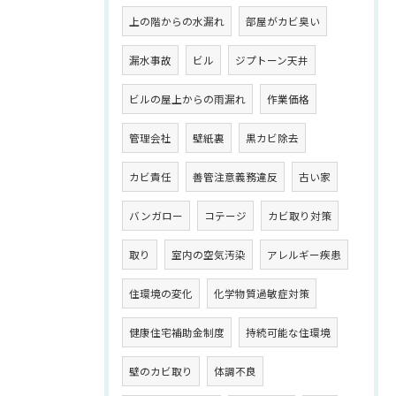
上の階からの水漏れ
部屋がカビ臭い
漏水事故
ビル
ジプトーン天井
ビルの屋上からの雨漏れ
作業価格
管理会社
壁紙裏
黒カビ除去
カビ責任
善管注意義務違反
古い家
バンガロー
コテージ
カビ取り対策
取り
室内の空気汚染
アレルギー疾患
住環境の変化
化学物質過敏症対策
健康住宅補助金制度
持続可能な住環境
壁のカビ取り
体調不良