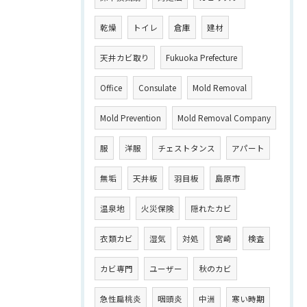
乾燥
トイレ
倉庫
建材
天井カビ取り
Fukuoka Prefecture
Office
Consulate
Mold Removal
Mold Prevention
Mold Removal Company
服
洋服
チェストタンス
アパート
無垢
天井板
羽目板
島原市
温泉地
火災保険
隠れたカビ
衣類カビ
湿気
対処
宮崎
検査
カビ専門
ユーザー
秋のカビ
急性扁桃炎
咽頭炎
中洲
寒い時期