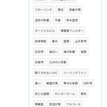
フローリング
責任
部屋の隅
湿気の影響
平屋
熊本空港
ターミナルビル
寒暖差アレルギー
自律神経
鼻水
空調
上天草市
日向市
海沿い
海の影響
塩害
日南市
九州の小京都
取りきれないカビ
シーリングファン
違い
細菌対策
寒冷な季節
臼杵市
安心な空間
ロッカールーム
換気
寒暖差
防湿対策
アルコール