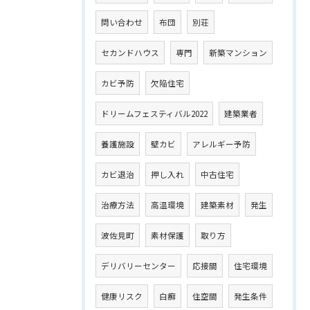
問い合わせ
布団
別荘
セカンドハウス
専門
新築マンション
カビ予防
欠陥住宅
ドリームフェスティバル2022
建築業者
養護施設
壁カビ
アレルギー予防
カビ退治
押し入れ
中古住宅
治療方法
高温環境
建築素材
発生
波佐見町
素材保護
取り方
デリバリーセンター
応接間
住宅環境
健康リスク
白癬
住空間
発生条件