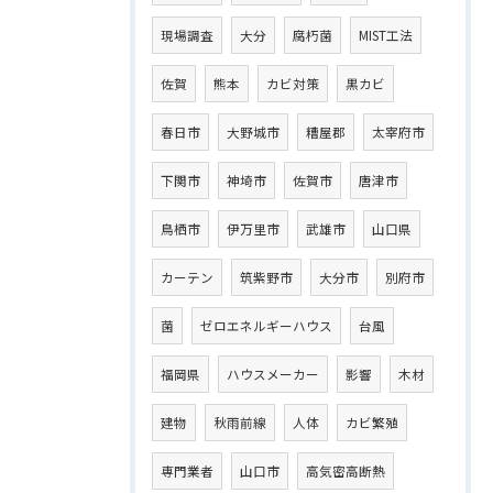
現場調査
大分
腐朽菌
MIST工法
佐賀
熊本
カビ対策
黒カビ
春日市
大野城市
糟屋郡
太宰府市
下関市
神埼市
佐賀市
唐津市
鳥栖市
伊万里市
武雄市
山口県
カーテン
筑紫野市
大分市
別府市
菌
ゼロエネルギーハウス
台風
福岡県
ハウスメーカー
影響
木材
建物
秋雨前線
人体
カビ繁殖
専門業者
山口市
高気密高断熱