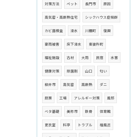
対策方法
ペット
長門市
原因
高気密・高断熱住宅
シックハウス症候群
カビ菌検査
浸水
川棚町
復興
豪雨被害
床下浸水
東彼杵町
福祉施設
古材
大雨
民宿
水害
健康対策
除菌剤
山口
匂い
柳井市
高気密
高断熱
ダニ
厨房
工場
アレルギー対策
風邪
ベタ基礎
美祢市
鉄骨
体育館
更衣室
料亭
トラブル
檜風呂