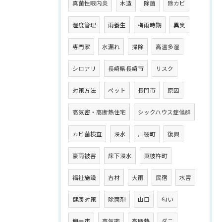
真菌性眼内炎
木造
除菌
除カビ
湿度管理
雨養生
梅雨時期
異臭
専門家
水漏れ
掃除
高温多湿
シロアリ
長崎県長崎市
リスク
対策方法
ペット
長門市
原因
高気密・高断熱住宅
シックハウス症候群
カビ菌検査
浸水
川棚町
復興
豪雨被害
床下浸水
東彼杵町
福祉施設
古材
大雨
民宿
水害
健康対策
除菌剤
山口
匂い
柳井市
高気密
高断熱
ダニ