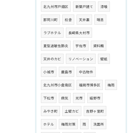
北九州市戸畑区
新築戸建て
漆喰
那珂川町
校舎
天井裏
喘息
ラブホテル
長崎県大村市
夏型過敏性肺炎
宇佐市
資料館
天井のカビ
リノベーション
壁紙
小城市
鹿島市
中古物件
北九州市小倉南区
福岡市博多区
梅雨
下松市
病気
光市
嬉野市
みやき町
土壁カビ
吉野ヶ里町
ホテル
梅雨対策
雨
洗面所