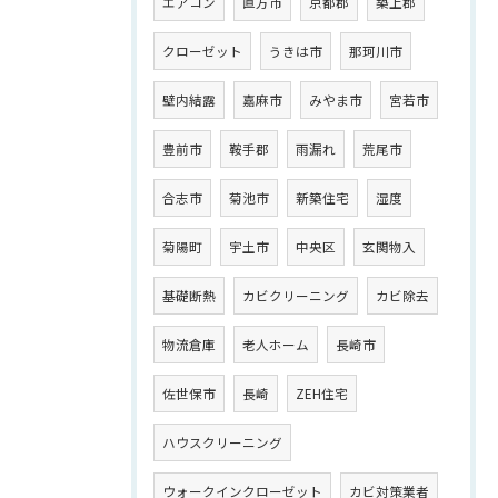
エアコン
直方市
京都郡
築上郡
クローゼット
うきは市
那珂川市
壁内結露
嘉麻市
みやま市
宮若市
豊前市
鞍手郡
雨漏れ
荒尾市
合志市
菊池市
新築住宅
湿度
菊陽町
宇土市
中央区
玄関物入
基礎断熱
カビクリーニング
カビ除去
物流倉庫
老人ホーム
長崎市
佐世保市
長崎
ZEH住宅
ハウスクリーニング
ウォークインクローゼット
カビ対策業者