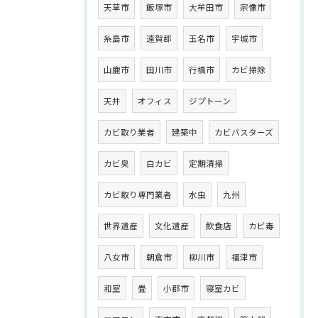
天草市
飯塚市
大牟田市
宗像市
糸島市
遠賀郡
玉名市
宇城市
山鹿市
田川市
行橋市
カビ掃除
天井
オフィス
ジプトーン
カビ取り業者
建築中
カビバスターズ
カビ臭
白カビ
定期清掃
カビ取り専門業者
水虫
九州
世界遺産
文化遺産
飲食店
カビ毒
八女市
朝倉市
柳川市
福津市
和室
畳
小郡市
寝室カビ