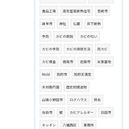
食品工場
高気密高断熱住宅
宮崎市
諫早市
神社
仏閣
床下断熱
予防
カビの原因
カビの匂い
カビの予防
カビの掃除方法
防カビ
カビ検査
周南市
岩国市
米軍基地
Mold
防府市
防府天満宮
木材腐朽菌
歴史的建造物
山陽小野田市
ログハウス
除去
佐伯市
壁
カビアレルギー
日田市
キッチン
八幡西区
事務所