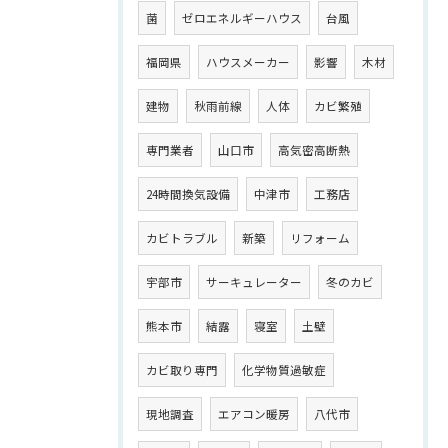
菌
ゼロエネルギーハウス
台風
福岡県
ハウスメーカー
影響
木材
建物
秋雨前線
人体
カビ繁殖
専門業者
山口市
高気密高断熱
24時間換気設備
中津市
工務店
カビトラブル
新築
リフォーム
宇部市
サーキュレーター
冬のカビ
熊本市
結露
寝室
土壁
カビ取り専門
化学物質過敏症
現地調査
エアコン暖房
八代市