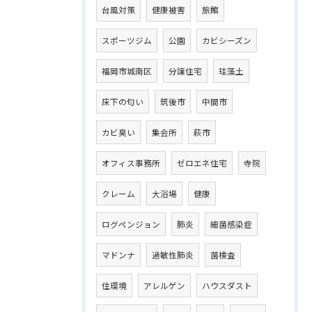
台風対策
健康被害
旅館
スポーツジム
公園
カビシーズン
福岡市城南区
分譲住宅
珪藻土
床下の匂い
筑後市
中間市
カビ臭い
集会所
萩市
オフィス事務所
ゼロエネ住宅
寺院
クレーム
大浴場
健康
ログペンジョン
肺炎
細菌感染症
マドンナ
過敏性肺炎
菌検査
住環境
アレルゲン
ハウスダスト