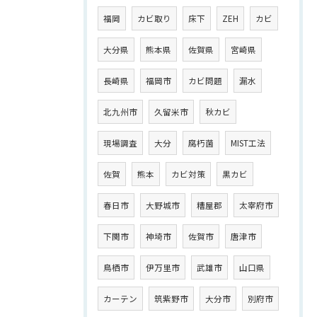
福岡
カビ取り
床下
ZEH
カビ
大分県
熊本県
佐賀県
宮崎県
長崎県
福岡市
カビ問題
漏水
北九州市
久留米市
秋カビ
現場調査
大分
腐朽菌
MIST工法
佐賀
熊本
カビ対策
黒カビ
春日市
大野城市
糟屋郡
太宰府市
下関市
神埼市
佐賀市
唐津市
鳥栖市
伊万里市
武雄市
山口県
カーテン
筑紫野市
大分市
別府市